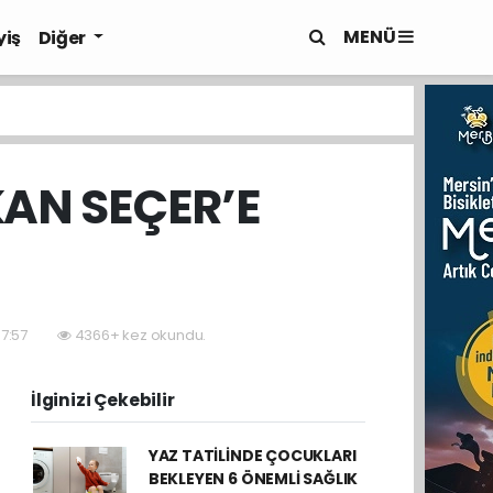
MENÜ
yiş
Diğer
KAN SEÇER’E
07:57
4366+ kez okundu.
İlginizi Çekebilir
YAZ TATİLİNDE ÇOCUKLARI
BEKLEYEN 6 ÖNEMLİ SAĞLIK