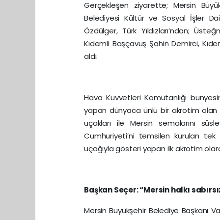
Gerçekleşen ziyarette; Mersin Büyü
Belediyesi Kültür ve Sosyal İşler Da
Özdülger, Türk Yıldızları’ndan; Ü
Kıdemli Başçavuş Şahin Demirci, Kıd
aldı.
Hava Kuvvetleri Komutanlığı bünyesi
yapan dünyaca ünlü bir akrotim olan Tü
uçakları ile Mersin semalarını sü
Cumhuriyeti’ni temsilen kurulan tek
uçağıyla gösteri yapan ilk akrotim olar
Başkan Seçer: “Mersin halkı sabırsızl
Mersin Büyükşehir Belediye Başkanı Va