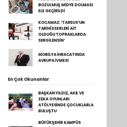
BOZULMUŞ MİDYE DOLMASI
ELE GEÇİRİLDİ
KOCAMAZ: ‘TARSUS’UN
TARİHÎ ESERLERİ AİT
OLDUĞU TOPRAKLARDA
SERGİLENSİN’
MOBİLYA İHRACATINDA
AVRUPA İVMESİ
En Çok Okunanlar
BAŞKAN YILDIZ, AKIL VE
ZEKA OYUNLARI
ATÖLYESİNDE ÇOCUKLARLA
BULUŞTU
BÜYÜKŞEHİR KAMPÜS