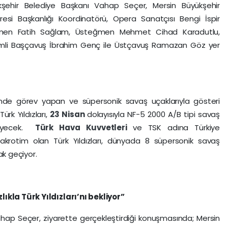
kşehir Belediye Başkanı Vahap Seçer, Mersin Büyükşehir
iresi Başkanlığı Koordinatörü, Opera Sanatçısı Bengi İspir
steğmen Fatih Sağlam, Üsteğmen Mehmet Cihad Karadutlu,
emli Başçavuş İbrahim Genç ile Üstçavuş Ramazan Göz yer
nde görev yapan ve süpersonik savaş uçaklarıyla gösteri
rk Yıldızları,
23 Nisan
dolayısıyla NF-5 2000 A/B tipi savaş
sleyecek.
Türk Hava Kuvvetleri
ve TSK adına Türkiye
 akrotim olan Türk Yıldızları, dünyada 8 süpersonik savaş
ak geçiyor.
ıkla Türk Yıldızları’nı bekliyor”
hap Seçer, ziyarette gerçekleştirdiği konuşmasında; Mersin