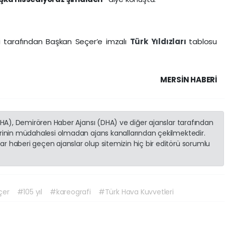
i tarafından Başkan Seçer’e imzalı
Türk Yıldızları
tablosu
MERSIN HABERİ
(İHA), Demirören Haber Ajansı (DHA) ve diğer ajanslar tarafından
erinin müdahalesi olmadan ajans kanallarından çekilmektedir.
r haberi geçen ajanslar olup sitemizin hiç bir editörü sorumlu
çer
#105 yıl
#kareografi
#Türk Hava Kuvvetleri