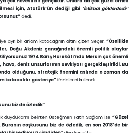
a çok hevesli bir gençliktir. Onlara da çok güzel örnek
lmesi için, Atatürk’ün dediği gibi
‘İstikbal göklerdedir’
yorsunuz”
dedi.
iye ayrı bir anlam katacağının altını çizen Seçer,
“Özellikle
ler, Doğu Akdeniz çanağındaki önemli politik olaylar
 Biliyorsunuz 1974 Barış Harekâtı’nda Mersin çok önemli
hava, deniz unsurlarının sevkiyatı gerçekleştirildi. Bu
yonda olduğunu, stratejik önemini aslında o zaman da
am katacaktır gösteriye”
ifadelerini kullandı.
unu biz de özledik”
uk duyduklarını belirten Üsteğmen Fatih Sağlam ise
“Güzel
. Buranın coşkusunu biz de özledik, en son 2018’de bir
coşku hissediyoruz şimdiden”
diye konuştu.