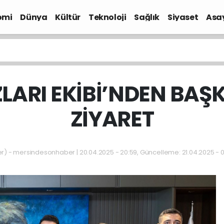
omi
Dünya
Kültür
Teknoloji
Sağlık
Siyaset
Asa
ZLARI EKİBİ’NDEN BAŞ
ZİYARET
 - mersindesonhaber | 20.04.2025 - 20:59, Güncelleme: 21.04.2025 - 