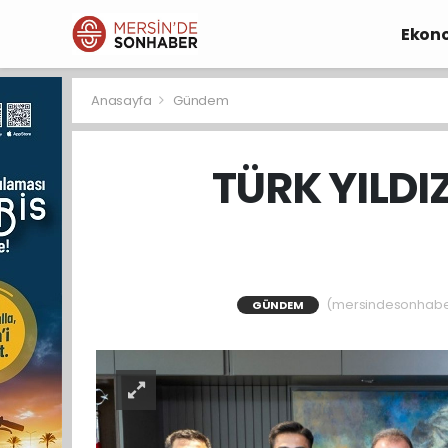
Ekon
Anasayfa
Gündem
TÜRK YILDI
(mersindesonhaber)
GÜNDEM