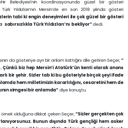
ehir Belediyesi’nin koordinasyonunda güzel bir gösteri
 Türk Yıldızları’nın Mersin’de en son 2018 yılında gösteri
zlerin tabi ki engin deneyimleri ile çok güzel bir gösteri
sabırsızlıkla Türk Yıldızları’nı bekliyor”
dedi.
nın da gösteriye ayrı bir anlam kattığını dile getiren Seçer,
“
l. Çünkü biz hep Mersin’i Atatürk’ün kenti olarak anons
ı bir şehir. Sizler tab ki bu gösteriyle birçok şeyi ifade
nlamda hem milletimizin kararlılığını, cesaretini hem de
ının simgesi bir anlamda”
diye konuştu.
zel örnek olduğuna dikkat çeken Seçer,
“Sizler gerçekten çok
rlanıyorsunuz. Bunun dışında Türk gençliği hem asker