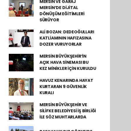
MERSİN VE GARAJ
MERSİN’DE DİJİTAL
DÖNÜŞÜM EĞİTİMLERİ
SÜRÜYOR
ALİ BOZAN: DEDEOĞULLARI
KATLİAMININ HAFIZASINA
DOZER VURUYORLAR
MERSİN BÜYÜKŞEHİR’İN
AÇIK HAVA SİNEMASI BU
KEZ MİNİKLER İÇİN KURULDU
HAVUZ KENARINDA HAYAT
KURTARAN 9 GÜVENLİK
KURALI
MERSİN BÜYÜKŞEHİR VE
SİLİFKE BELEDİYESİ İŞ BİRLİĞİ
İLE SÖZ MUHTARLARDA