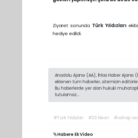
Ziyaret sonunda
Türk Yıldızları
ekib
hediye edildi.
Anadolu Ajansı (AA), İhlas Haber Ajansı 
eklenen tüm haberler, sitemizin editörl
Bu haberlerde yer alan hukuki muhatapla
tutulamaz...
#Türk Yıldızları
#23 Nisan
#vahap se
Habere Ek Video