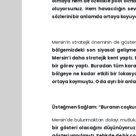
olmaya hem de özellikle pilot olmay
oluyorsunuz. Hem havacılığın sevi
sözlerini bir anlamda ortaya koyu
Mersin’in stratejik öneminin de göster
bölgemizdeki son siyasal gelişme
Mersin’i daha stratejik kent yaptı.
bir görev yaptı. Buradan tüm kara, 
bölgeye ne kadar etkili bir lokas
ortaya koymuştu. O da ayrı bir anl
Üsteğmen Sağlam: “Buranın coşkus
Mersin’de bulunmaktan dolayı mutlul
bir gösteri olacağını düşünüyoruz
gösteri yapılmıştı. Şehirde de bir 