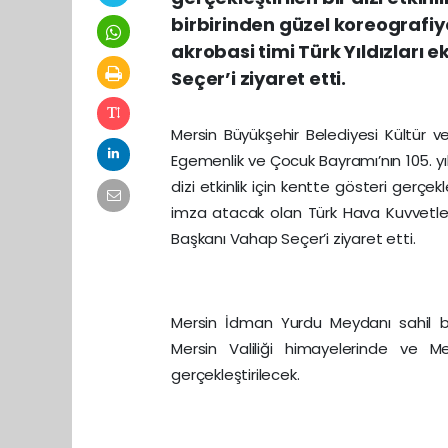
birbirinden güzel koreografiy
akrobasi timi Türk Yıldızları 
Seçer’i ziyaret etti.
Mersin Büyükşehir Belediyesi Kültür v
Egemenlik ve Çocuk Bayramı’nın 105. y
dizi etkinlik için kentte gösteri gerçe
imza atacak olan Türk Hava Kuvvetleri’
Başkanı Vahap Seçer’i ziyaret etti.
Mersin İdman Yurdu Meydanı sahil b
Mersin Valiliği himayelerinde ve Me
gerçekleştirilecek.