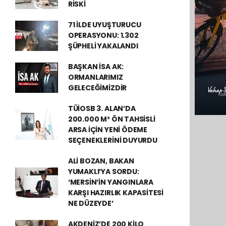
RİSKİ
71 İLDE UYUŞTURUCU
OPERASYONU: 1.302
ŞÜPHELİ YAKALANDI
BAŞKAN İSA AK:
ORMANLARIMIZ
GELECEĞİMİZDİR
TÜİOSB 3. ALAN’DA
200.000 M² ÖN TAHSİSLİ
ARSA İÇİN YENİ ÖDEME
SEÇENEKLERİNİ DUYURDU
ALİ BOZAN, BAKAN
YUMAKLI’YA SORDU:
‘MERSİN’İN YANGINLARA
KARŞI HAZIRLIK KAPASİTESİ
NE DÜZEYDE’
AKDENİZ’DE 200 KİLO