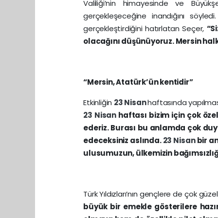
Valiliği’nin himayesinde ve Büyükş
gerçekleşeceğine inandığını söyledi.
gerçekleştirdiğini hatırlatan Seçer,
“Si
olacağını düşünüyoruz. Mersin halkı 
“Mersin, Atatürk’ün kentidir”
Etkinliğin
23 Nisan
haftasında yapılması
23 Nisan
haftası bizim için çok öze
ederiz. Burası bu anlamda çok duyarl
edeceksiniz aslında.
23 Nisan
bir a
ulusumuzun, ülkemizin bağımsızlığ
Türk Yıldızları’nın gençlere de çok gü
büyük bir emekle gösterilere hazı