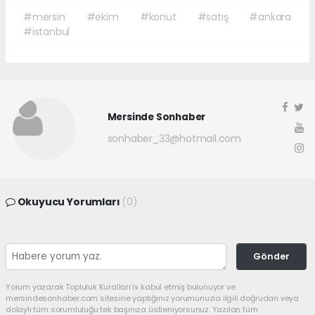
#mersin
#ekim
#konut
#satış
#ankara
#istanbul
Mersinde Sonhaber
sonhaber_33@hotmail.com
Okuyucu Yorumları
(0)
Gönder
Yorum yazarak Topluluk Kuralları’nı kabul etmiş bulunuyor ve
mersindesonhaber.com sitesine yaptığınız yorumunuzla ilgili doğrudan veya
dolaylı tüm sorumluluğu tek başınıza üstleniyorsunuz. Yazılan tüm