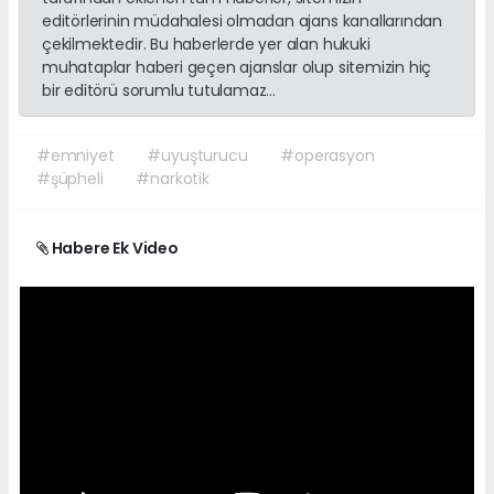
editörlerinin müdahalesi olmadan ajans kanallarından
çekilmektedir. Bu haberlerde yer alan hukuki
muhataplar haberi geçen ajanslar olup sitemizin hiç
bir editörü sorumlu tutulamaz...
#emniyet
#uyuşturucu
#operasyon
#şüpheli
#narkotik
Habere Ek Video