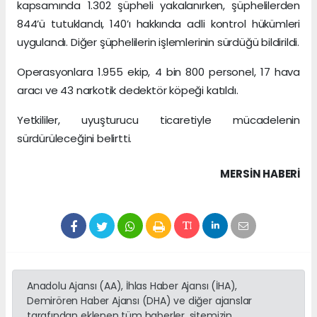
kapsamında 1.302 şüpheli yakalanırken, şüphelilerden
844’ü tutuklandı, 140’ı hakkında adli kontrol hükümleri
uygulandı. Diğer şüphelilerin işlemlerinin sürdüğü bildirildi.
Operasyonlara 1.955 ekip, 4 bin 800 personel, 17 hava
aracı ve 43 narkotik dedektör köpeği katıldı.
Yetkililer, uyuşturucu ticaretiyle mücadelenin
sürdürüleceğini belirtti.
MERSIN HABERİ
Anadolu Ajansı (AA), İhlas Haber Ajansı (İHA),
Demirören Haber Ajansı (DHA) ve diğer ajanslar
tarafından eklenen tüm haberler, sitemizin