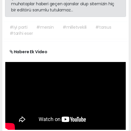
muhataplar haberi geçen ajanslar olup sitemizin hiç
bir editörü sorumlu tutulamaz...
#iyi parti
#mersin
#milletvekili
#tarsus
#tarihi eser
Habere Ek Video