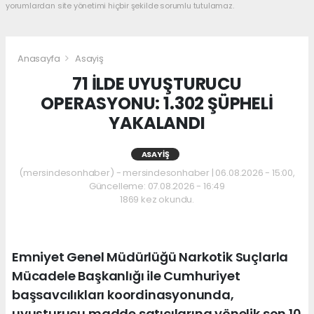
yorumlardan site yönetimi hiçbir şekilde sorumlu tutulamaz.
Anasayfa
Asayiş
71 İLDE UYUŞTURUCU
OPERASYONU: 1.302 ŞÜPHELİ
YAKALANDI
ASAYIŞ
(mersindesonhaber) - mersindesonhaber | 06.08.2026 - 15:00,
Güncelleme: 07.08.2026 - 16:49
1869 kez okundu.
Emniyet Genel Müdürlüğü Narkotik Suçlarla
Mücadele Başkanlığı ile Cumhuriyet
başsavcılıkları koordinasyonunda,
uyuşturucu madde satıcılarına yönelik son 10