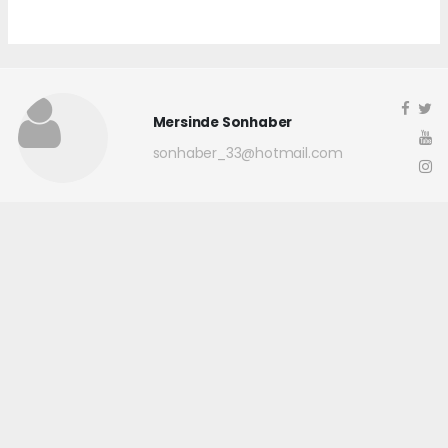
Mersinde Sonhaber
sonhaber_33@hotmail.com
Okuyucu Yorumları
(0)
Gönder
Yorum yazarak Topluluk Kuralları’nı kabul etmiş bulunuyor ve
mersindesonhaber.com sitesine yaptığınız yorumunuzla ilgili doğrudan veya
dolaylı tüm sorumluluğu tek başınıza üstleniyorsunuz. Yazılan tüm
yorumlardan site yönetimi hiçbir şekilde sorumlu tutulamaz.