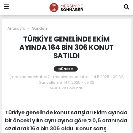
Anasayfa
Gündem
TÜRKİYE GENELİNDE EKİM
AYINDA 164 BİN 306 KONUT
SATILDI
GÜNDEM
(mersindesonhaber) - mersindesonhaber | 14.11.2025 - 09:32,
Güncelleme: 14.11.2025 - 09:32
2490+ kez okundu.
Türkiye genelinde konut satışları Ekim ayında
bir önceki yılın aynı ayına göre %0,5 oranında
azalarak 164 bin 306 oldu. Konut satış