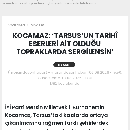
yorumlardan site yönetimi hiçbir şekilde sorumlu tutulamaz.
Anasayfa
Siyaset
KOCAMAZ: ‘TARSUS’UN TARİHÎ
ESERLERİ AİT OLDUĞU
TOPRAKLARDA SERGİLENSİN’
SIYASET
(mersindesonhaber) - mersindesonhaber | 06.08.2026 - 15:50,
Güncelleme: 07.08.2026 - 17:01
1782 kez okundu.
İYİ Parti Mersin Milletvekili Burhanettin
Kocamaz, Tarsus’taki kazılarda ortaya
çıkarılmasına rağmen farklı şehirlerdeki