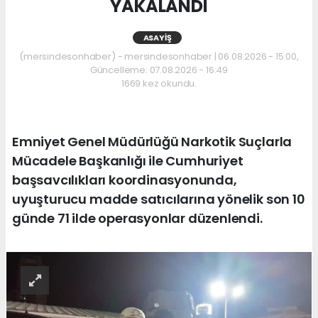
YAKALANDI
ASAYIŞ
(mersindesonhaber) - mersindesonhaber | 06.08.2026 - 15:00,
Güncelleme: 07.08.2026 - 16:49
1669 kez okundu.
Emniyet Genel Müdürlüğü Narkotik Suçlarla
Mücadele Başkanlığı ile Cumhuriyet
başsavcılıkları koordinasyonunda,
uyuşturucu madde satıcılarına yönelik son 10
günde 71 ilde operasyonlar düzenlendi.