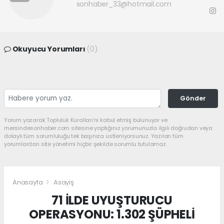
sonhaber_33@hotmail.com
Okuyucu Yorumları
(0)
Gönder
Yorum yazarak Topluluk Kuralları’nı kabul etmiş bulunuyor ve
mersindesonhaber.com sitesine yaptığınız yorumunuzla ilgili doğrudan veya
dolaylı tüm sorumluluğu tek başınıza üstleniyorsunuz. Yazılan tüm
yorumlardan site yönetimi hiçbir şekilde sorumlu tutulamaz.
Anasayfa
Asayiş
71 İLDE UYUŞTURUCU
OPERASYONU: 1.302 ŞÜPHELİ