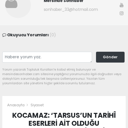
Mersinde Sonhaber
sonhaber_33@hotmail.com
Okuyucu Yorumları
(0)
Gönder
Yorum yazarak Topluluk Kuralları’nı kabul etmiş bulunuyor ve
mersindesonhaber.com sitesine yaptığınız yorumunuzla ilgili doğrudan veya
dolaylı tüm sorumluluğu tek başınıza üstleniyorsunuz. Yazılan tüm
yorumlardan site yönetimi hiçbir şekilde sorumlu tutulamaz.
Anasayfa
Siyaset
KOCAMAZ: ‘TARSUS’UN TARİHÎ
ESERLERİ AİT OLDUĞU