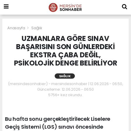
Anasayfa
Sağlık
UZMANLARA GÖRE SINAV
BAŞARISINI SON GÜNLERDEKİ
EKSTRA ÇABA DEĞİL,
PSİKOLOJİK DENGE BELİRLİYOR
SAĞLIK
(mersindesonhaber) - mersindesonhaber | 12.06.2026 - 06:50,
Güncelleme: 12.06.2026 - 06:50
5756+ kez okundu.
Bu hafta sonu gerçekleştirilecek Liselere
Geçiş Sistemi (LGS) sınavı öncesinde