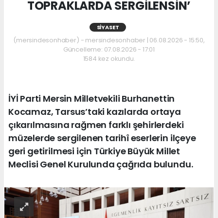
TOPRAKLARDA SERGİLENSİN’
SIYASET
(mersindesonhaber) - mersindesonhaber | 06.08.2026 - 15:50,
Güncelleme: 07.08.2026 - 17:01
1584 kez okundu.
İYİ Parti Mersin Milletvekili Burhanettin
Kocamaz, Tarsus’taki kazılarda ortaya
çıkarılmasına rağmen farklı şehirlerdeki
müzelerde sergilenen tarihî eserlerin ilçeye
geri getirilmesi için Türkiye Büyük Millet
Meclisi Genel Kurulunda çağrıda bulundu.