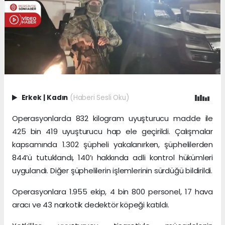
Erkek
|
Kadın
(Haberi Sesli Oku)
Operasyonlarda 832 kilogram uyuşturucu madde ile
425 bin 419 uyuşturucu hap ele geçirildi. Çalışmalar
kapsamında 1.302 şüpheli yakalanırken, şüphelilerden
844’ü tutuklandı, 140’ı hakkında adli kontrol hükümleri
uygulandı. Diğer şüphelilerin işlemlerinin sürdüğü bildirildi.
Operasyonlara 1.955 ekip, 4 bin 800 personel, 17 hava
aracı ve 43 narkotik dedektör köpeği katıldı.