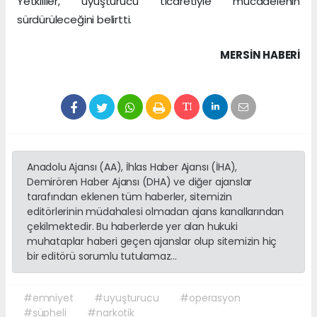
Yetkililer, uyuşturucu ticaretiyle mücadelenin
sürdürüleceğini belirtti.
MERSIN HABERİ
Anadolu Ajansı (AA), İhlas Haber Ajansı (İHA),
Demirören Haber Ajansı (DHA) ve diğer ajanslar
tarafından eklenen tüm haberler, sitemizin
editörlerinin müdahalesi olmadan ajans kanallarından
çekilmektedir. Bu haberlerde yer alan hukuki
muhataplar haberi geçen ajanslar olup sitemizin hiç
bir editörü sorumlu tutulamaz...
#emniyet
#uyuşturucu
#operasyon
#şüpheli
#narkotik