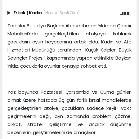
Erkek
|
Kadın
(Haberi Sesli Oku)
Toroslar Belediye Başkanı Abdurrahman Yıldız da Çandır
Mahallesi'nde gerçekleştirilen atölyeye katılarak
çocukların oyun heyecanına ortak oldu. Kadın ve Aile
Hizmetleri Müdürlüğü tarafından “Küçük Kalpler, Büyük
Sevinçler Projesi” kapsamında yapılan etkinlikte Başkan
Yıldız, çocuklarla oyunlar oynayıp sohbet etti.
Yaz boyunca Pazartesi, Çarşamba ve Cuma günleri
olmak üzere haftada üç gün farklı kırsal mahallelerde
gerçekleştirilen atölye, çocukların sadece keyifli vakit
geçirmelerini değil, aynı zamanda problem çözme,
dikkat, strateji geliştirme ve analitik düşünme
becerilerini geliştirmelerini de amaçlıyor.