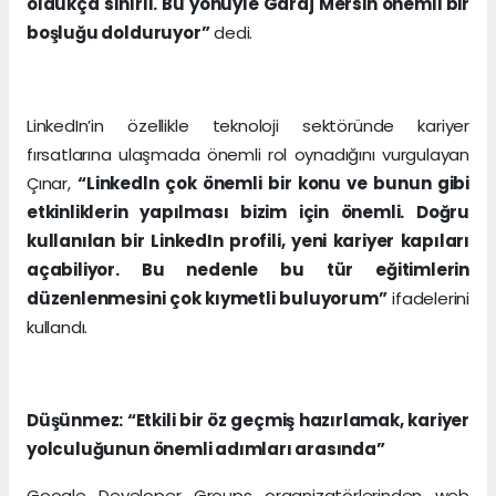
oldukça sınırlı. Bu yönüyle Garaj Mersin önemli bir
boşluğu dolduruyor”
dedi.
LinkedIn’in özellikle teknoloji sektöründe kariyer
fırsatlarına ulaşmada önemli rol oynadığını vurgulayan
Çınar,
“Linkedln çok önemli bir konu ve bunun gibi
etkinliklerin yapılması bizim için önemli. Doğru
kullanılan bir LinkedIn profili, yeni kariyer kapıları
açabiliyor. Bu nedenle bu tür eğitimlerin
düzenlenmesini çok kıymetli buluyorum”
ifadelerini
kullandı.
Düşünmez: “Etkili bir öz geçmiş hazırlamak, kariyer
yolculuğunun önemli adımları arasında”
Google Developer Groups organizatörlerinden web