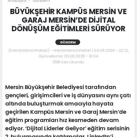
Anasayfa
Gündem
BÜYÜKŞEHİR KAMPÜS MERSİN VE
GARAJ MERSİN’DE DİJİTAL
DÖNÜŞÜM EĞİTİMLERİ SÜRÜYOR
GÜNDEM
(mersindesonhaber) - mersindesonhaber | 04.08.2026 - 22:12,
Güncelleme: 05.08.2026 - 10:04
1386 kez okundu.
Mersin Büyükşehir Belediyesi tarafından
gençleri, girişimcileri ve iş dünyasını aynı çatı
altında buluşturmak amacıyla hayata
geçirilen Kampüs Mersin ve Garaj Mersin’de
eğitim programları hız kesmeden devam
ediyor. ‘Dijital Liderler Geliyor’ eğitim serisinin
2. buluşmasında katılımcılar, LinkedIn’i