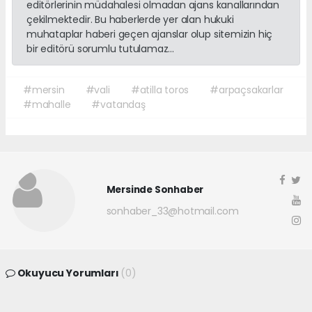
editörlerinin müdahalesi olmadan ajans kanallarından
çekilmektedir. Bu haberlerde yer alan hukuki
muhataplar haberi geçen ajanslar olup sitemizin hiç
bir editörü sorumlu tutulamaz...
#mersin
#vali
#atilla toros
#arpaçsakarlar
#mahalle
#vatandaş
Mersinde Sonhaber
sonhaber_33@hotmail.com
Okuyucu Yorumları
(0)