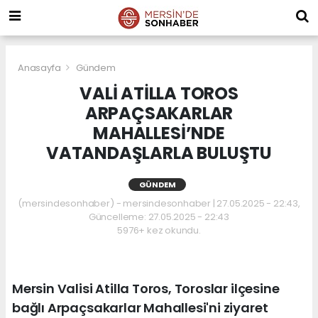
Anasayfa
Gündem
VALİ ATİLLA TOROS
ARPAÇSAKARLAR
MAHALLESİ’NDE
VATANDAŞLARLA BULUŞTU
GÜNDEM
(mersindesonhaber) - mersindesonhaber | 27.05.2025 - 22:43,
Güncelleme: 27.05.2025 - 22:43
5976+ kez okundu.
Mersin Valisi Atilla Toros, Toroslar ilçesine
bağlı Arpaçsakarlar Mahallesi'ni ziyaret