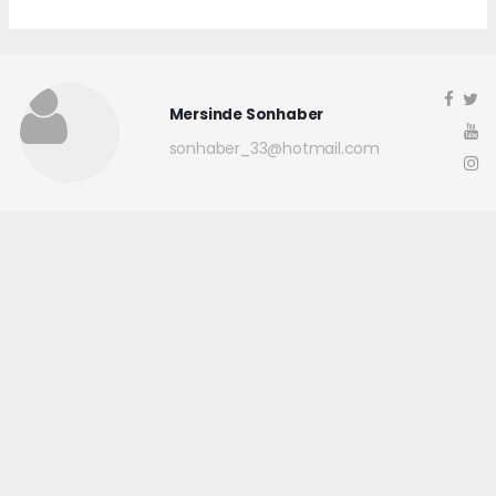
Mersinde Sonhaber
sonhaber_33@hotmail.com
Okuyucu Yorumları
(0)
Gönder
Yorum yazarak Topluluk Kuralları’nı kabul etmiş bulunuyor ve
mersindesonhaber.com sitesine yaptığınız yorumunuzla ilgili doğrudan veya
dolaylı tüm sorumluluğu tek başınıza üstleniyorsunuz. Yazılan tüm
yorumlardan site yönetimi hiçbir şekilde sorumlu tutulamaz.