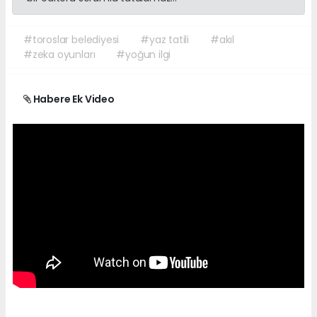
#toroslar belediyesi
#yaz tatili
#akıl
#zeka oyunları
#yoğun ilgi
Habere Ek Video