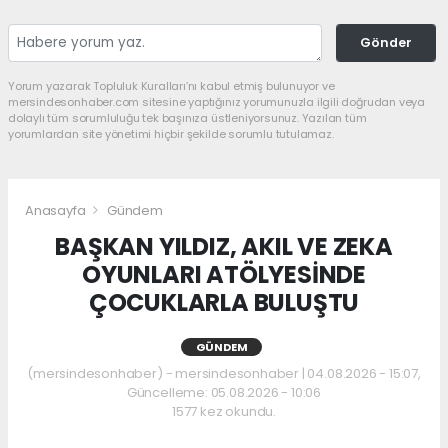
Gönder
Yorum yazarak Topluluk Kuralları’nı kabul etmiş bulunuyor ve
mersindesonhaber.com sitesine yaptığınız yorumunuzla ilgili doğrudan veya
dolaylı tüm sorumluluğu tek başınıza üstleniyorsunuz. Yazılan tüm
yorumlardan site yönetimi hiçbir şekilde sorumlu tutulamaz.
Anasayfa
Gündem
BAŞKAN YILDIZ, AKIL VE ZEKA
OYUNLARI ATÖLYESİNDE
ÇOCUKLARLA BULUŞTU
GÜNDEM
(mersindesonhaber) - mersindesonhaber | 04.08.2026 - 15:07,
Güncelleme: 05.08.2026 - 10:06
1577 kez okundu.