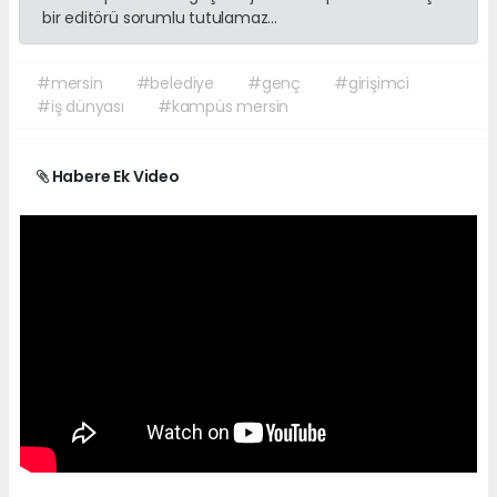
bir editörü sorumlu tutulamaz...
#mersin
#belediye
#genç
#girişimci
#iş dünyası
#kampüs mersin
Habere Ek Video