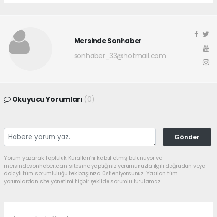
Mersinde Sonhaber
sonhaber_33@hotmail.com
Okuyucu Yorumları
(0)
Gönder
Yorum yazarak Topluluk Kuralları’nı kabul etmiş bulunuyor ve
mersindesonhaber.com sitesine yaptığınız yorumunuzla ilgili doğrudan veya
dolaylı tüm sorumluluğu tek başınıza üstleniyorsunuz. Yazılan tüm
yorumlardan site yönetimi hiçbir şekilde sorumlu tutulamaz.