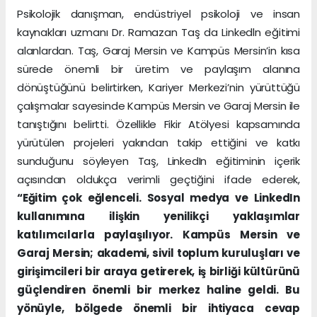
Psikolojik danışman, endüstriyel psikoloji ve insan
kaynakları uzmanı Dr. Ramazan Taş da Linkedln eğitimi
alanlardan. Taş, Garaj Mersin ve Kampüs Mersin’in kısa
sürede önemli bir üretim ve paylaşım alanına
dönüştüğünü belirtirken, Kariyer Merkezi’nin yürüttüğü
çalışmalar sayesinde Kampüs Mersin ve Garaj Mersin ile
tanıştığını belirtti. Özellikle Fikir Atölyesi kapsamında
yürütülen projeleri yakından takip ettiğini ve katkı
sunduğunu söyleyen Taş, LinkedIn eğitiminin içerik
açısından oldukça verimli geçtiğini ifade ederek,
“Eğitim çok eğlenceli. Sosyal medya ve LinkedIn
kullanımına ilişkin yenilikçi yaklaşımlar
katılımcılarla paylaşılıyor. Kampüs Mersin ve
Garaj Mersin; akademi, sivil toplum kuruluşları ve
girişimcileri bir araya getirerek, iş birliği kültürünü
güçlendiren önemli bir merkez haline geldi. Bu
yönüyle, bölgede önemli bir ihtiyaca cevap