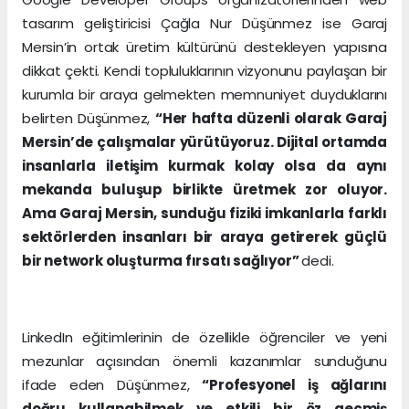
tasarım geliştiricisi Çağla Nur Düşünmez ise Garaj
Mersin’in ortak üretim kültürünü destekleyen yapısına
dikkat çekti. Kendi topluluklarının vizyonunu paylaşan bir
kurumla bir araya gelmekten memnuniyet duyduklarını
belirten Düşünmez,
“Her hafta düzenli olarak Garaj
Mersin’de çalışmalar yürütüyoruz. Dijital ortamda
insanlarla iletişim kurmak kolay olsa da aynı
mekanda buluşup birlikte üretmek zor oluyor.
Ama Garaj Mersin, sunduğu fiziki imkanlarla farklı
sektörlerden insanları bir araya getirerek güçlü
bir network oluşturma fırsatı sağlıyor”
dedi.
LinkedIn eğitimlerinin de özellikle öğrenciler ve yeni
mezunlar açısından önemli kazanımlar sunduğunu
ifade eden Düşünmez,
“Profesyonel iş ağlarını
doğru kullanabilmek ve etkili bir öz geçmiş