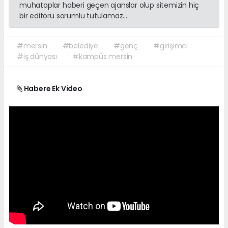
muhataplar haberi geçen ajanslar olup sitemizin hiç
bir editörü sorumlu tutulamaz...
#mersin
#belediye
#genç
#girişimci
#iş dünyası
#kampüs mersin
Habere Ek Video