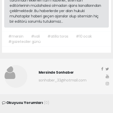
tarafından eklenen tüm haberler, sitemizin
editörlerinin müdahalesi olmadan ajans kanallarından
çekilmektedir. Bu haberlerde yer alan hukuki
muhataplar haberi geçen ajanslar olup sitemizin hiç
bir editörü sorumlu tutulamaz...
#mersin
#vali
#atilla toros
#10 ocak
#gazeteciler günü
Mersinde Sonhaber
sonhaber_33@hotmail.com
Okuyucu Yorumları
(0)