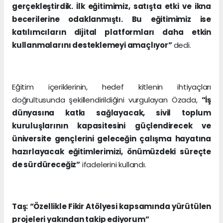
gerçekleştirdik. İlk eğitimimiz, satışta etki ve ikna
becerilerine odaklanmıştı. Bu eğitimimiz ise
katılımcıların dijital platformları daha etkin
kullanmalarını desteklemeyi amaçlıyor”
dedi.
Eğitim içeriklerinin, hedef kitlenin ihtiyaçları
doğrultusunda şekillendirildiğini vurgulayan Özada,
“İş
dünyasına katkı sağlayacak, sivil toplum
kuruluşlarının kapasitesini güçlendirecek ve
üniversite gençlerini geleceğin çalışma hayatına
hazırlayacak eğitimlerimizi, önümüzdeki süreçte
de sürdüreceğiz”
ifadelerini kullandı.
Taş: “Özellikle Fikir Atölyesi kapsamında yürütülen
projeleri yakından takip ediyorum”