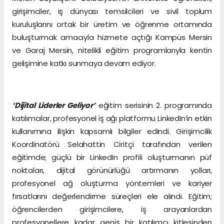
girişimciler, iş dünyası temsilcileri ve sivil toplum
kuruluşlarını ortak bir üretim ve öğrenme ortamında
buluşturmak amacıyla hizmete açtığı Kampüs Mersin
ve Garaj Mersin, nitelikli eğitim programlarıyla kentin
gelişimine katkı sunmaya devam ediyor.
‘Dijital Liderler Geliyor’
eğitim serisinin 2. programında
katılımcılar, profesyonel iş ağı platformu LinkedIn’in etkin
kullanımına ilişkin kapsamlı bilgiler edindi. Girişimcilik
Koordinatörü Selahattin Ciritçi tarafından verilen
eğitimde; güçlü bir LinkedIn profili oluşturmanın püf
noktaları, dijital görünürlüğü artırmanın yolları,
profesyonel ağ oluşturma yöntemleri ve kariyer
fırsatlarını değerlendirme süreçleri ele alındı. Eğitim;
öğrencilerden girişimcilere, iş arayanlardan
profesyonellere kadar geniş bir katılımcı kitlesinden