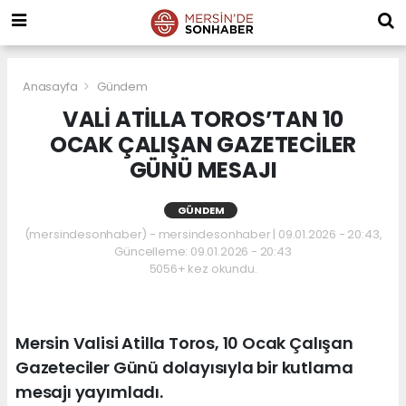
Anasayfa
Gündem
VALİ ATİLLA TOROS’TAN 10
OCAK ÇALIŞAN GAZETECİLER
GÜNÜ MESAJI
GÜNDEM
(mersindesonhaber) - mersindesonhaber | 09.01.2026 - 20:43,
Güncelleme: 09.01.2026 - 20:43
5056+ kez okundu.
Mersin Valisi Atilla Toros, 10 Ocak Çalışan
Gazeteciler Günü dolayısıyla bir kutlama
mesajı yayımladı.