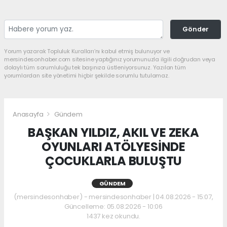
Gönder
Yorum yazarak Topluluk Kuralları’nı kabul etmiş bulunuyor ve
mersindesonhaber.com sitesine yaptığınız yorumunuzla ilgili doğrudan veya
dolaylı tüm sorumluluğu tek başınıza üstleniyorsunuz. Yazılan tüm
yorumlardan site yönetimi hiçbir şekilde sorumlu tutulamaz.
Anasayfa
Gündem
BAŞKAN YILDIZ, AKIL VE ZEKA
OYUNLARI ATÖLYESİNDE
ÇOCUKLARLA BULUŞTU
GÜNDEM
(mersindesonhaber) - mersindesonhaber | 04.08.2026 - 15:07,
Güncelleme: 05.08.2026 - 10:06
1437 kez okundu.