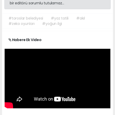
bir editörü sorumlu tutulamaz...
#toroslar belediyesi
#yaz tatili
#akıl
#zeka oyunları
#yoğun ilgi
Habere Ek Video