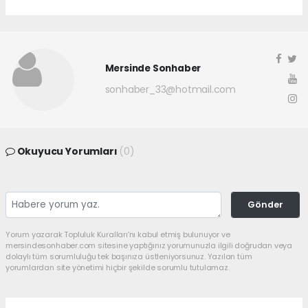
Mersinde Sonhaber
sonhaber_33@hotmail.com
Okuyucu Yorumları
(0)
Gönder
Yorum yazarak Topluluk Kuralları’nı kabul etmiş bulunuyor ve
mersindesonhaber.com sitesine yaptığınız yorumunuzla ilgili doğrudan veya
dolaylı tüm sorumluluğu tek başınıza üstleniyorsunuz. Yazılan tüm
yorumlardan site yönetimi hiçbir şekilde sorumlu tutulamaz.