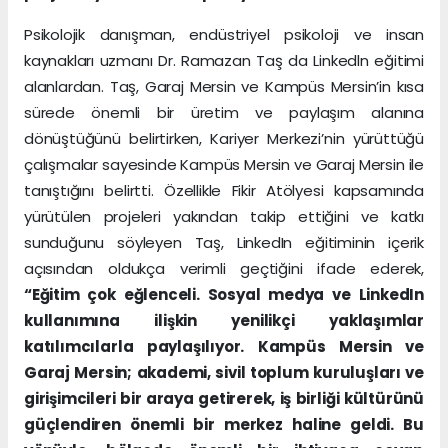
Psikolojik danışman, endüstriyel psikoloji ve insan
kaynakları uzmanı Dr. Ramazan Taş da Linkedln eğitimi
alanlardan. Taş, Garaj Mersin ve Kampüs Mersin’in kısa
sürede önemli bir üretim ve paylaşım alanına
dönüştüğünü belirtirken, Kariyer Merkezi’nin yürüttüğü
çalışmalar sayesinde Kampüs Mersin ve Garaj Mersin ile
tanıştığını belirtti. Özellikle Fikir Atölyesi kapsamında
yürütülen projeleri yakından takip ettiğini ve katkı
sunduğunu söyleyen Taş, LinkedIn eğitiminin içerik
açısından oldukça verimli geçtiğini ifade ederek,
“Eğitim çok eğlenceli. Sosyal medya ve LinkedIn
kullanımına ilişkin yenilikçi yaklaşımlar
katılımcılarla paylaşılıyor. Kampüs Mersin ve
Garaj Mersin; akademi, sivil toplum kuruluşları ve
girişimcileri bir araya getirerek, iş birliği kültürünü
güçlendiren önemli bir merkez haline geldi. Bu