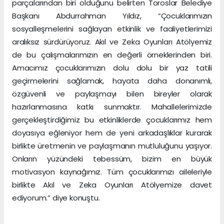
parçalarından biri olduğunu belirten Toroslar Belediye
Başkanı Abdurrahman Yıldız, “Çocuklarımızın
sosyalleşmelerini sağlayan etkinlik ve faaliyetlerimizi
aralıksız sürdürüyoruz. Akıl ve Zeka Oyunları Atölyemiz
de bu çalışmalarımızın en değerli örneklerinden biri.
Amacımız çocuklarımızın dolu dolu bir yaz tatili
geçirmelerini sağlamak, hayata daha donanımlı,
özgüvenli ve paylaşmayı bilen bireyler olarak
hazırlanmasına katkı sunmaktır. Mahallelerimizde
gerçekleştirdiğimiz bu etkinliklerde çocuklarımız hem
doyasıya eğleniyor hem de yeni arkadaşlıklar kurarak
birlikte üretmenin ve paylaşmanın mutluluğunu yaşıyor.
Onların yüzündeki tebessüm, bizim en büyük
motivasyon kaynağımız. Tüm çocuklarımızı aileleriyle
birlikte Akıl ve Zeka Oyunları Atölyemize davet
ediyorum.” diye konuştu.