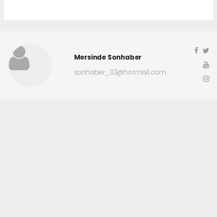
Mersinde Sonhaber
sonhaber_33@hotmail.com
Okuyucu Yorumları
(0)
Gönder
Yorum yazarak Topluluk Kuralları’nı kabul etmiş bulunuyor ve
mersindesonhaber.com sitesine yaptığınız yorumunuzla ilgili doğrudan veya
dolaylı tüm sorumluluğu tek başınıza üstleniyorsunuz. Yazılan tüm
yorumlardan site yönetimi hiçbir şekilde sorumlu tutulamaz.