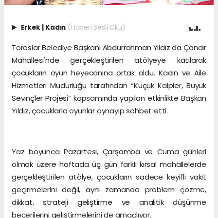
Erkek
|
Kadın
(Haberi Sesli Oku)
Toroslar Belediye Başkanı Abdurrahman Yıldız da Çandır
Mahallesi'nde gerçekleştirilen atölyeye katılarak
çocukların oyun heyecanına ortak oldu. Kadın ve Aile
Hizmetleri Müdürlüğü tarafından “Küçük Kalpler, Büyük
Sevinçler Projesi” kapsamında yapılan etkinlikte Başkan
Yıldız, çocuklarla oyunlar oynayıp sohbet etti.
Yaz boyunca Pazartesi, Çarşamba ve Cuma günleri
olmak üzere haftada üç gün farklı kırsal mahallelerde
gerçekleştirilen atölye, çocukların sadece keyifli vakit
geçirmelerini değil, aynı zamanda problem çözme,
dikkat, strateji geliştirme ve analitik düşünme
becerilerini geliştirmelerini de amaçlıyor.