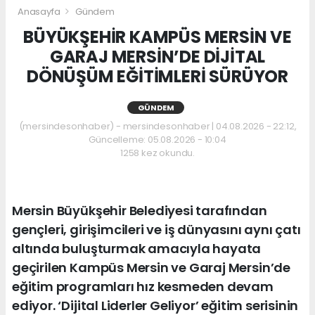
Anasayfa
Gündem
BÜYÜKŞEHİR KAMPÜS MERSİN VE
GARAJ MERSİN’DE DİJİTAL
DÖNÜŞÜM EĞİTİMLERİ SÜRÜYOR
GÜNDEM
(mersindesonhaber) - mersindesonhaber | 04.08.2026 - 22:12,
Güncelleme: 05.08.2026 - 10:04
1258 kez okundu.
Mersin Büyükşehir Belediyesi tarafından
gençleri, girişimcileri ve iş dünyasını aynı çatı
altında buluşturmak amacıyla hayata
geçirilen Kampüs Mersin ve Garaj Mersin’de
eğitim programları hız kesmeden devam
ediyor. ‘Dijital Liderler Geliyor’ eğitim serisinin