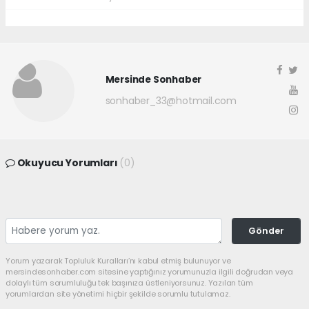
Mersinde Sonhaber
sonhaber_33@hotmail.com
Okuyucu Yorumları
(0)
Gönder
Yorum yazarak Topluluk Kuralları’nı kabul etmiş bulunuyor ve
mersindesonhaber.com sitesine yaptığınız yorumunuzla ilgili doğrudan veya
dolaylı tüm sorumluluğu tek başınıza üstleniyorsunuz. Yazılan tüm
yorumlardan site yönetimi hiçbir şekilde sorumlu tutulamaz.