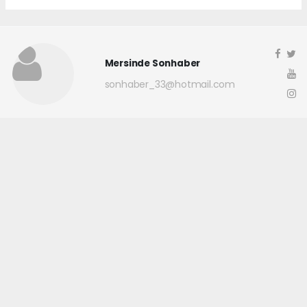
Mersinde Sonhaber
sonhaber_33@hotmail.com
Okuyucu Yorumları
(0)
Gönder
Yorum yazarak Topluluk Kuralları’nı kabul etmiş bulunuyor ve
mersindesonhaber.com sitesine yaptığınız yorumunuzla ilgili doğrudan veya
dolaylı tüm sorumluluğu tek başınıza üstleniyorsunuz. Yazılan tüm
yorumlardan site yönetimi hiçbir şekilde sorumlu tutulamaz.