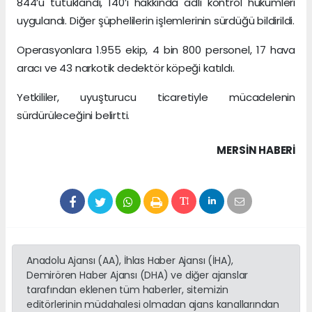
844’ü tutuklandı, 140’ı hakkında adli kontrol hükümleri
uygulandı. Diğer şüphelilerin işlemlerinin sürdüğü bildirildi.
Operasyonlara 1.955 ekip, 4 bin 800 personel, 17 hava
aracı ve 43 narkotik dedektör köpeği katıldı.
Yetkililer, uyuşturucu ticaretiyle mücadelenin
sürdürüleceğini belirtti.
MERSIN HABERİ
Anadolu Ajansı (AA), İhlas Haber Ajansı (İHA),
Demirören Haber Ajansı (DHA) ve diğer ajanslar
tarafından eklenen tüm haberler, sitemizin
editörlerinin müdahalesi olmadan ajans kanallarından