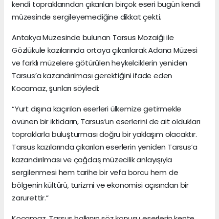
kendi topraklarından çıkarılan birçok eseri bugün kendi
müzesinde sergileyemediğine dikkat çekti.
Antakya Müzesinde bulunan Tarsus Mozaiği ile
Gözlükule kazılarında ortaya çıkarılarak Adana Müzesi
ve farklı müzelere götürülen heykelciklerin yeniden
Tarsus’a kazandırılması gerektiğini ifade eden
Kocamaz, şunları söyledi:
“Yurt dışına kaçırılan eserleri ülkemize getirmekle
övünen bir iktidarın, Tarsus’un eserlerini de ait oldukları
topraklarla buluşturması doğru bir yaklaşım olacaktır.
Tarsus kazılarında çıkarılan eserlerin yeniden Tarsus’a
kazandırılması ve çağdaş müzecilik anlayışıyla
sergilenmesi hem tarihe bir vefa borcu hem de
bölgenin kültürü, turizmi ve ekonomisi açısından bir
zarurettir.”
Kocamaz, Tarsus halkının söz konusu eserlerin kente