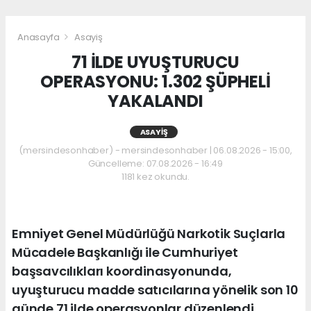
Anasayfa
Asayiş
71 İLDE UYUŞTURUCU
OPERASYONU: 1.302 ŞÜPHELİ
YAKALANDI
ASAYIŞ
(mersindesonhaber) - mersindesonhaber | 06.08.2026 - 15:00,
Güncelleme: 07.08.2026 - 16:49
1181 kez okundu.
Emniyet Genel Müdürlüğü Narkotik Suçlarla
Mücadele Başkanlığı ile Cumhuriyet
başsavcılıkları koordinasyonunda,
uyuşturucu madde satıcılarına yönelik son 10
günde 71 ilde operasyonlar düzenlendi.