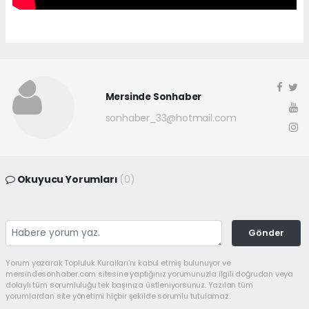
Mersinde Sonhaber
sonhaber_33@hotmail.com
Okuyucu Yorumları
(0)
Gönder
Yorum yazarak Topluluk Kuralları’nı kabul etmiş bulunuyor ve
mersindesonhaber.com sitesine yaptığınız yorumunuzla ilgili doğrudan veya
dolaylı tüm sorumluluğu tek başınıza üstleniyorsunuz. Yazılan tüm
yorumlardan site yönetimi hiçbir şekilde sorumlu tutulamaz.