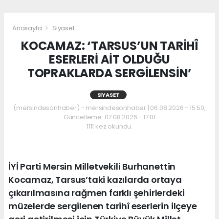
Anasayfa
Siyaset
KOCAMAZ: ‘TARSUS’UN TARİHÎ
ESERLERİ AİT OLDUĞU
TOPRAKLARDA SERGİLENSİN’
SIYASET
(mersindesonhaber) - mersindesonhaber | 06.08.2026 - 15:50,
Güncelleme: 07.08.2026 - 17:01
1111 kez okundu.
İYİ Parti Mersin Milletvekili Burhanettin
Kocamaz, Tarsus’taki kazılarda ortaya
çıkarılmasına rağmen farklı şehirlerdeki
müzelerde sergilenen tarihî eserlerin ilçeye