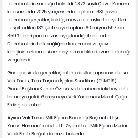
denetimlerin sürdüğü belirtildi. 2872 sayılı Çevre Kanunu
kapsamında 2025 yılı içerisinde toplam 1.631 çevre
denetimi gerçekleştirildiği, mevzuata aykırı faaliyetleri
tespit edilen 132 işletmeye toplam 60 milyon 597 bin
859 TL idari para cezası uygulandığı ifade edildi.
Denetimlerin halk sağlığının korunması ve çevre
kirliliğinin önlenmesi amacıyla kararlılıkla devam edeceği
vurgulandı.
Gün içerisinde gerçekleştirilen kabuller kapsamında ise
Vali Toros, Tüm Taşıma İşçileri Sendikası (TÜMTİS)
Genel Başkanı Kenan Öztürk ve beraberindeki heyet ile
bir araya geldi. Görüşmeye Vali Yardımcısı Murat Çağrı
Erdinç de katıldı.
Ayrıca Vali Toros, Millî Eğitim Bakanlığı Başmüfettişi
Yunus Harman’ı kabul etti. Ziyarette İl Millî Eğitim Müdür
Vekili Fatih Burğut da hazır bulundu.