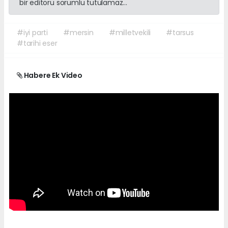
bir editörü sorumlu tutulamaz...
#iyi parti
#mersin
#milletvekili
#tarsus
#tarihi eser
Habere Ek Video