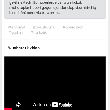
çekilmektedir. Bu haberlerde yer alan hukuki
muhataplar haberi geçen ajanslar olup sitemizin hiç
bir editörü sorumlu tutulamaz...
#emniyet
#uyuşturucu
#operasyon
#şüpheli
#narkotik
Habere Ek Video