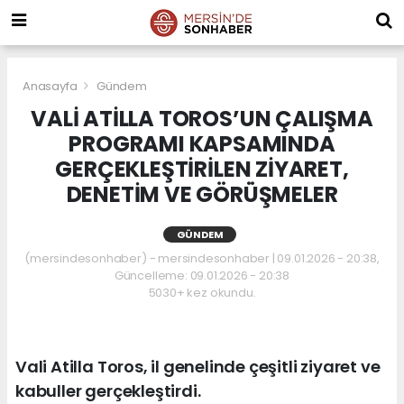
Anasayfa
Gündem
VALİ ATİLLA TOROS’UN ÇALIŞMA
PROGRAMI KAPSAMINDA
GERÇEKLEŞTİRİLEN ZİYARET,
DENETİM VE GÖRÜŞMELER
GÜNDEM
(mersindesonhaber) - mersindesonhaber | 09.01.2026 - 20:38,
Güncelleme: 09.01.2026 - 20:38
5030+ kez okundu.
Vali Atilla Toros, il genelinde çeşitli ziyaret ve
kabuller gerçekleştirdi.