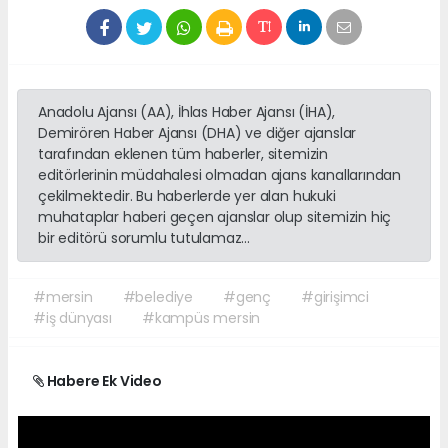
Anadolu Ajansı (AA), İhlas Haber Ajansı (İHA),
Demirören Haber Ajansı (DHA) ve diğer ajanslar
tarafından eklenen tüm haberler, sitemizin
editörlerinin müdahalesi olmadan ajans kanallarından
çekilmektedir. Bu haberlerde yer alan hukuki
muhataplar haberi geçen ajanslar olup sitemizin hiç
bir editörü sorumlu tutulamaz...
#mersin
#belediye
#genç
#girişimci
#iş dünyası
#kampüs mersin
Habere Ek Video