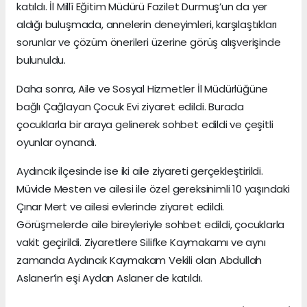
katıldı. İl Millî Eğitim Müdürü Fazilet Durmuş’un da yer
aldığı buluşmada, annelerin deneyimleri, karşılaştıkları
sorunlar ve çözüm önerileri üzerine görüş alışverişinde
bulunuldu.
Daha sonra, Aile ve Sosyal Hizmetler İl Müdürlüğüne
bağlı Çağlayan Çocuk Evi ziyaret edildi. Burada
çocuklarla bir araya gelinerek sohbet edildi ve çeşitli
oyunlar oynandı.
Aydıncık ilçesinde ise iki aile ziyareti gerçekleştirildi.
Müvide Mesten ve ailesi ile özel gereksinimli 10 yaşındaki
Çınar Mert ve ailesi evlerinde ziyaret edildi.
Görüşmelerde aile bireyleriyle sohbet edildi, çocuklarla
vakit geçirildi. Ziyaretlere Silifke Kaymakamı ve aynı
zamanda Aydıncık Kaymakam Vekili olan Abdullah
Aslaner’in eşi Aydan Aslaner de katıldı.