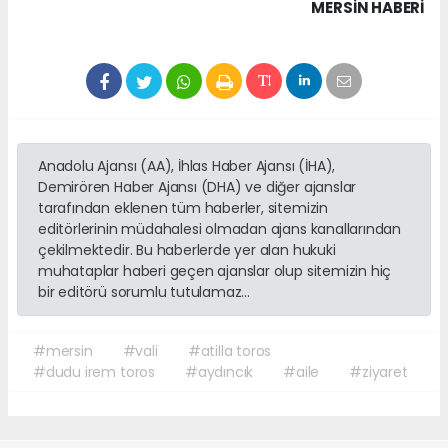
MERSIN HABERİ
Anadolu Ajansı (AA), İhlas Haber Ajansı (İHA),
Demirören Haber Ajansı (DHA) ve diğer ajanslar
tarafından eklenen tüm haberler, sitemizin
editörlerinin müdahalesi olmadan ajans kanallarından
çekilmektedir. Bu haberlerde yer alan hukuki
muhataplar haberi geçen ajanslar olup sitemizin hiç
bir editörü sorumlu tutulamaz...
#mersin
#vali
#atilla toros
#dudu irem toros
#aydıncık
#aile
#ziyaret