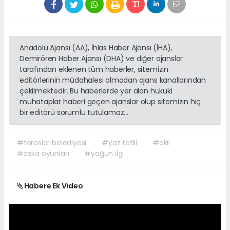
Anadolu Ajansı (AA), İhlas Haber Ajansı (İHA),
Demirören Haber Ajansı (DHA) ve diğer ajanslar
tarafından eklenen tüm haberler, sitemizin
editörlerinin müdahalesi olmadan ajans kanallarından
çekilmektedir. Bu haberlerde yer alan hukuki
muhataplar haberi geçen ajanslar olup sitemizin hiç
bir editörü sorumlu tutulamaz...
#toroslar belediyesi
#yaz tatili
#akıl
#zeka oyunları
#yoğun ilgi
Habere Ek Video