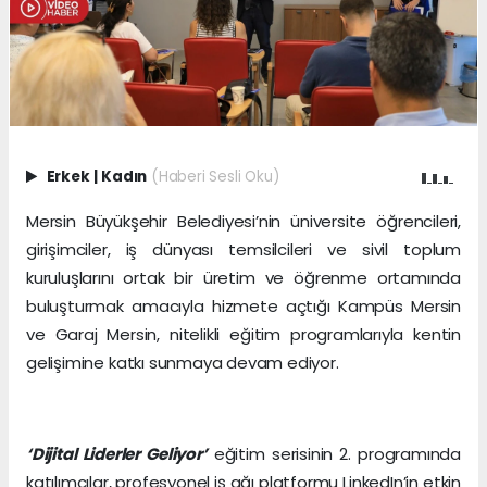
Erkek
|
Kadın
(Haberi Sesli Oku)
Mersin Büyükşehir Belediyesi’nin üniversite öğrencileri,
girişimciler, iş dünyası temsilcileri ve sivil toplum
kuruluşlarını ortak bir üretim ve öğrenme ortamında
buluşturmak amacıyla hizmete açtığı Kampüs Mersin
ve Garaj Mersin, nitelikli eğitim programlarıyla kentin
gelişimine katkı sunmaya devam ediyor.
‘Dijital Liderler Geliyor’
eğitim serisinin 2. programında
katılımcılar, profesyonel iş ağı platformu LinkedIn’in etkin