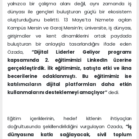
yalnızca bir çalışma alanı değil, aynı zamanda iş
dünyası ile gençleri buluşturan güçlü bir ekosistem
oluşturduğunu belirtti. 13 Mayıs’ta hizmete açılan
Kampüs Mersin ve Garaj Mersin’in; üniversite, iş dünyası,
girişimciler ve kent dinamiklerini ortak paydada
buluşturan bir anlayışla tasarlandığını ifade eden
Özada,
“Dijital Liderler Geliyor programı
kapsamında 2. eğitimimizi LinkedIn üzerine
gerçekleştirdik. İlk eğitimimiz, satışta etki ve ikna
becerilerine odaklanmıştı. Bu eğitimimiz ise
katılımcıların dijital platformları daha etkin
kullanmalarını desteklemeyi amaçlıyor”
dedi.
Eğitim içeriklerinin, hedef kitlenin ihtiyaçları
doğrultusunda şekillendirildiğini vurgulayan Özada,
“İş
dünyasına katkı sağlayacak, sivil toplum