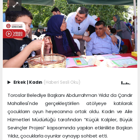
Erkek
|
Kadın
(Haberi Sesli Oku)
Toroslar Belediye Başkanı Abdurrahman Yıldız da Çandır
Mahallesi'nde gerçekleştirilen atölyeye katılarak
çocukların oyun heyecanına ortak oldu. Kadın ve Aile
Hizmetleri Müdürlüğü tarafından “Küçük Kalpler, Büyük
Sevinçler Projesi” kapsamında yapılan etkinlikte Başkan
Yıldız, çocuklarla oyunlar oynayıp sohbet etti.