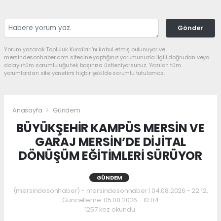
Gönder
Yorum yazarak Topluluk Kuralları’nı kabul etmiş bulunuyor ve
mersindesonhaber.com sitesine yaptığınız yorumunuzla ilgili doğrudan veya
dolaylı tüm sorumluluğu tek başınıza üstleniyorsunuz. Yazılan tüm
yorumlardan site yönetimi hiçbir şekilde sorumlu tutulamaz.
Anasayfa
Gündem
BÜYÜKŞEHİR KAMPÜS MERSİN VE
GARAJ MERSİN’DE DİJİTAL
DÖNÜŞÜM EĞİTİMLERİ SÜRÜYOR
GÜNDEM
(mersindesonhaber) - mersindesonhaber | 04.08.2026 - 22:12,
Güncelleme: 05.08.2026 - 10:04
1257 kez okundu.