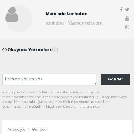
Mersinde Sonhaber
sonhaber_33@hotmail.com
Okuyucu Yorumları
(0)
Gönder
Yorum yazarak Topluluk Kuralları’nı kabul etmiş bulunuyor ve
mersindesonhaber.com sitesine yaptığınız yorumunuzla ilgili doğrudan veya
dolaylı tüm sorumluluğu tek başınıza üstleniyorsunuz. Yazılan tüm
yorumlardan site yönetimi hiçbir şekilde sorumlu tutulamaz.
Anasayfa
Gündem