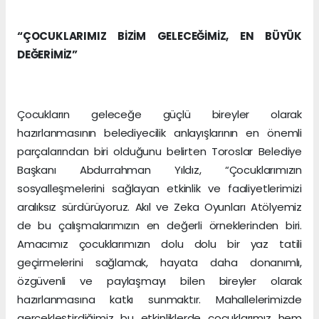
“ÇOCUKLARIMIZ BİZİM GELECEĞİMİZ, EN BÜYÜK
DEĞERİMİZ”
Çocukların geleceğe güçlü bireyler olarak
hazırlanmasının belediyecilik anlayışlarının en önemli
parçalarından biri olduğunu belirten Toroslar Belediye
Başkanı Abdurrahman Yıldız, “Çocuklarımızın
sosyalleşmelerini sağlayan etkinlik ve faaliyetlerimizi
aralıksız sürdürüyoruz. Akıl ve Zeka Oyunları Atölyemiz
de bu çalışmalarımızın en değerli örneklerinden biri.
Amacımız çocuklarımızın dolu dolu bir yaz tatili
geçirmelerini sağlamak, hayata daha donanımlı,
özgüvenli ve paylaşmayı bilen bireyler olarak
hazırlanmasına katkı sunmaktır. Mahallelerimizde
gerçekleştirdiğimiz bu etkinliklerde çocuklarımız hem