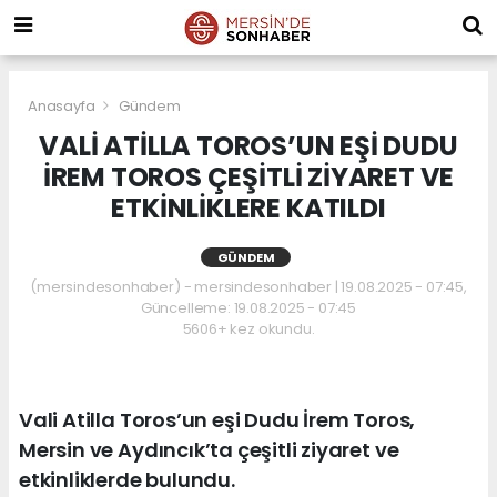
Anasayfa
Gündem
VALİ ATİLLA TOROS’UN EŞİ DUDU
İREM TOROS ÇEŞİTLİ ZİYARET VE
ETKİNLİKLERE KATILDI
GÜNDEM
(mersindesonhaber) - mersindesonhaber | 19.08.2025 - 07:45,
Güncelleme: 19.08.2025 - 07:45
5606+ kez okundu.
Vali Atilla Toros’un eşi Dudu İrem Toros,
Mersin ve Aydıncık’ta çeşitli ziyaret ve
etkinliklerde bulundu.