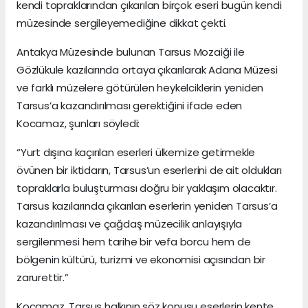
kendi topraklarından çıkarılan birçok eseri bugün kendi
müzesinde sergileyemediğine dikkat çekti.
Antakya Müzesinde bulunan Tarsus Mozaiği ile
Gözlükule kazılarında ortaya çıkarılarak Adana Müzesi
ve farklı müzelere götürülen heykelciklerin yeniden
Tarsus’a kazandırılması gerektiğini ifade eden
Kocamaz, şunları söyledi:
“Yurt dışına kaçırılan eserleri ülkemize getirmekle
övünen bir iktidarın, Tarsus’un eserlerini de ait oldukları
topraklarla buluşturması doğru bir yaklaşım olacaktır.
Tarsus kazılarında çıkarılan eserlerin yeniden Tarsus’a
kazandırılması ve çağdaş müzecilik anlayışıyla
sergilenmesi hem tarihe bir vefa borcu hem de
bölgenin kültürü, turizmi ve ekonomisi açısından bir
zarurettir.”
Kocamaz, Tarsus halkının söz konusu eserlerin kente