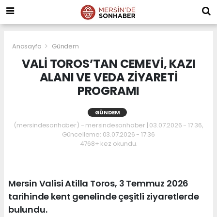
Anasayfa
Gündem
VALİ TOROS’TAN CEMEVİ, KAZI
ALANI VE VEDA ZİYARETİ
PROGRAMI
GÜNDEM
(mersindesonhaber) - mersindesonhaber | 03.07.2026 - 17:36,
Güncelleme: 03.07.2026 - 17:36
4768+ kez okundu.
Mersin Valisi Atilla Toros, 3 Temmuz 2026
tarihinde kent genelinde çeşitli ziyaretlerde
bulundu.