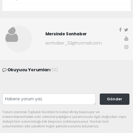
Mersinde Sonhaber
sonhaber_33@hotmail.com
Okuyucu Yorumları
(0)
Gönder
Yorum yazarak Topluluk Kuralları’nı kabul etmiş bulunuyor ve
mersindesonhaber.com sitesine yaptığınız yorumunuzla ilgili doğrudan veya
dolaylı tüm sorumluluğu tek başınıza üstleniyorsunuz. Yazılan tüm
yorumlardan site yönetimi hiçbir şekilde sorumlu tutulamaz.