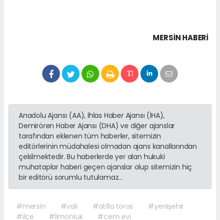
MERSIN HABERİ
Anadolu Ajansı (AA), İhlas Haber Ajansı (İHA),
Demirören Haber Ajansı (DHA) ve diğer ajanslar
tarafından eklenen tüm haberler, sitemizin
editörlerinin müdahalesi olmadan ajans kanallarından
çekilmektedir. Bu haberlerde yer alan hukuki
muhataplar haberi geçen ajanslar olup sitemizin hiç
bir editörü sorumlu tutulamaz...
#mersin
#vali
#atilla toros
#yenişehir
#ilçe
#limonluk
#cem evi