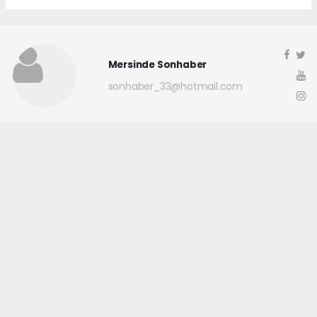
Mersinde Sonhaber
sonhaber_33@hotmail.com
Okuyucu Yorumları
(0)
Gönder
Yorum yazarak Topluluk Kuralları’nı kabul etmiş bulunuyor ve
mersindesonhaber.com sitesine yaptığınız yorumunuzla ilgili doğrudan veya
dolaylı tüm sorumluluğu tek başınıza üstleniyorsunuz. Yazılan tüm
yorumlardan site yönetimi hiçbir şekilde sorumlu tutulamaz.