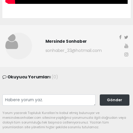
Mersinde Sonhaber
sonhaber_33@hotmail.com
Okuyucu Yorumları
(0)
Gönder
Yorum yazarak Topluluk Kuralları’nı kabul etmiş bulunuyor ve
mersindesonhaber.com sitesine yaptığınız yorumunuzla ilgili doğrudan veya
dolaylı tüm sorumluluğu tek başınıza üstleniyorsunuz. Yazılan tüm
yorumlardan site yönetimi hiçbir şekilde sorumlu tutulamaz.