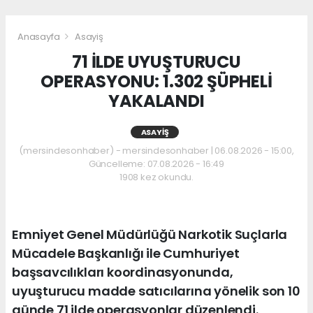
Anasayfa
Asayiş
71 İLDE UYUŞTURUCU
OPERASYONU: 1.302 ŞÜPHELİ
YAKALANDI
ASAYIŞ
(mersindesonhaber) - mersindesonhaber | 06.08.2026 - 15:00,
Güncelleme: 07.08.2026 - 16:49
1908 kez okundu.
Emniyet Genel Müdürlüğü Narkotik Suçlarla
Mücadele Başkanlığı ile Cumhuriyet
başsavcılıkları koordinasyonunda,
uyuşturucu madde satıcılarına yönelik son 10
günde 71 ilde operasyonlar düzenlendi.