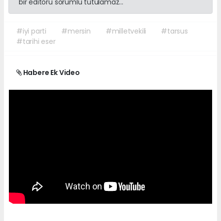
bir editörü sorumlu tutulamaz...
#iyi parti
#mersin
#milletvekili
#tarsus
#tarihi eser
Habere Ek Video