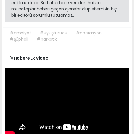
çekilmektedir. Bu haberlerde yer alan hukuki
muhataplar haberi geçen ajanslar olup sitemizin hiç
bir editörü sorumlu tutulamaz...
#emniyet
#uyuşturucu
#operasyon
#şüpheli
#narkotik
Habere Ek Video