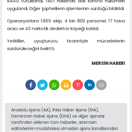
844’ü tutuklandı, 140’ı hakkında adli kontrol hükümleri
uygulandı. Diğer şüphelilerin işlemlerinin sürdüğü bildirildi.
Operasyonlara 1.955 ekip, 4 bin 800 personel, 17 hava
aracı ve 43 narkotik dedektör köpeği katıldı.
Yetkililer, uyuşturucu ticaretiyle mücadelenin
sürdürüleceğini belirtti.
MERSIN HABERİ
Anadolu Ajansı (AA), İhlas Haber Ajansı (İHA),
Demirören Haber Ajansı (DHA) ve diğer ajanslar
tarafından eklenen tüm haberler, sitemizin
editörlerinin müdahalesi olmadan ajans kanallarından