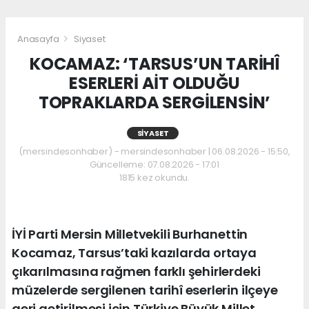
Anasayfa
Siyaset
KOCAMAZ: ‘TARSUS’UN TARİHÎ
ESERLERİ AİT OLDUĞU
TOPRAKLARDA SERGİLENSİN’
SIYASET
(mersindesonhaber) - mersindesonhaber | 06.08.2026 - 15:50,
Güncelleme: 07.08.2026 - 17:01
1815 kez okundu.
İYİ Parti Mersin Milletvekili Burhanettin
Kocamaz, Tarsus’taki kazılarda ortaya
çıkarılmasına rağmen farklı şehirlerdeki
müzelerde sergilenen tarihî eserlerin ilçeye
geri getirilmesi için Türkiye Büyük Millet