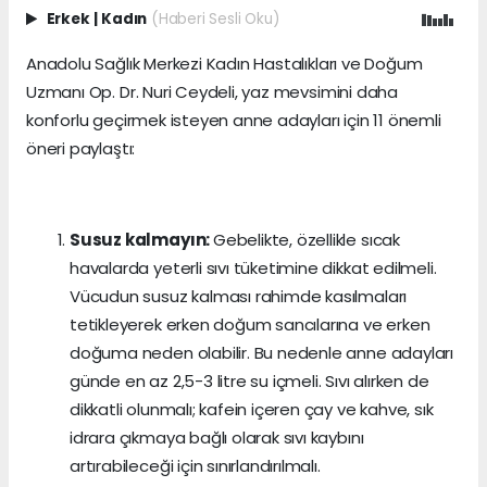
Erkek
|
Kadın
(Haberi Sesli Oku)
Anadolu Sağlık Merkezi Kadın Hastalıkları ve Doğum
Uzmanı Op. Dr. Nuri Ceydeli, yaz mevsimini daha
konforlu geçirmek isteyen anne adayları için 11 önemli
öneri paylaştı:
Susuz kalmayın:
Gebelikte, özellikle sıcak
havalarda yeterli sıvı tüketimine dikkat edilmeli.
Vücudun susuz kalması rahimde kasılmaları
tetikleyerek erken doğum sancılarına ve erken
doğuma neden olabilir. Bu nedenle anne adayları
günde en az 2,5-3 litre su içmeli. Sıvı alırken de
dikkatli olunmalı; kafein içeren çay ve kahve, sık
idrara çıkmaya bağlı olarak sıvı kaybını
artırabileceği için sınırlandırılmalı.