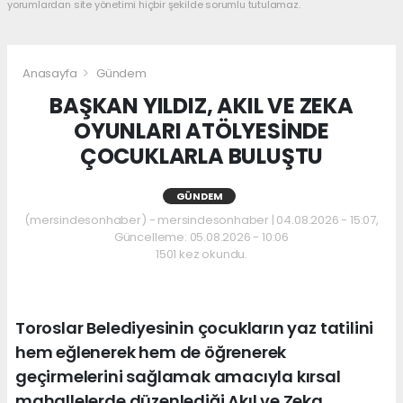
yorumlardan site yönetimi hiçbir şekilde sorumlu tutulamaz.
Anasayfa
Gündem
BAŞKAN YILDIZ, AKIL VE ZEKA
OYUNLARI ATÖLYESİNDE
ÇOCUKLARLA BULUŞTU
GÜNDEM
(mersindesonhaber) - mersindesonhaber | 04.08.2026 - 15:07,
Güncelleme: 05.08.2026 - 10:06
1501 kez okundu.
Toroslar Belediyesinin çocukların yaz tatilini
hem eğlenerek hem de öğrenerek
geçirmelerini sağlamak amacıyla kırsal
mahallelerde düzenlediği Akıl ve Zeka