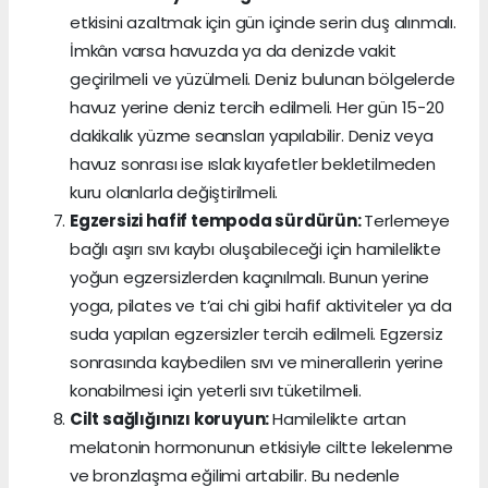
etkisini azaltmak için gün içinde serin duş alınmalı.
İmkân varsa havuzda ya da denizde vakit
geçirilmeli ve yüzülmeli. Deniz bulunan bölgelerde
havuz yerine deniz tercih edilmeli. Her gün 15-20
dakikalık yüzme seansları yapılabilir. Deniz veya
havuz sonrası ise ıslak kıyafetler bekletilmeden
kuru olanlarla değiştirilmeli.
Egzersizi hafif tempoda sürdürün:
Terlemeye
bağlı aşırı sıvı kaybı oluşabileceği için hamilelikte
yoğun egzersizlerden kaçınılmalı. Bunun yerine
yoga, pilates ve t’ai chi gibi hafif aktiviteler ya da
suda yapılan egzersizler tercih edilmeli. Egzersiz
sonrasında kaybedilen sıvı ve minerallerin yerine
konabilmesi için yeterli sıvı tüketilmeli.
Cilt sağlığınızı koruyun:
Hamilelikte artan
melatonin hormonunun etkisiyle ciltte lekelenme
ve bronzlaşma eğilimi artabilir. Bu nedenle