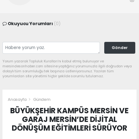
Okuyucu Yorumları
(0)
Gönder
Yorum yazarak Topluluk Kuralları’nı kabul etmiş bulunuyor ve
mersindesonhaber.com sitesine yaptığınız yorumunuzla ilgili doğrudan veya
dolaylı tüm sorumluluğu tek başınıza üstleniyorsunuz. Yazılan tüm
yorumlardan site yönetimi hiçbir şekilde sorumlu tutulamaz.
Anasayfa
Gündem
BÜYÜKŞEHİR KAMPÜS MERSİN VE
GARAJ MERSİN’DE DİJİTAL
DÖNÜŞÜM EĞİTİMLERİ SÜRÜYOR