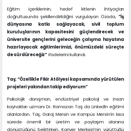
Eğitim içeriklerinin, hedef kitlenin ihtiyaçları
doğrultusunda şekillendirildiğini vurgulayan Özada,
“İş
dünyasına katkı sağlayacak, sivil toplum
kuruluşlarının kapasitesini güçlendirecek ve
üniversite gençlerini geleceğin çalışma hayatına
hazırlayacak eğitimlerimizi, önümüzdeki süreçte
de sürdüreceğiz”
ifadelerini kullandı.
Taş: “Özellikle Fikir Atölyesi kapsamında yürütülen
projeleri yakından takip ediyorum”
Psikolojik danışman, endüstriyel psikoloji ve insan
kaynakları uzmanı Dr. Ramazan Taş da Linkedln eğitimi
alanlardan. Taş, Garaj Mersin ve Kampüs Mersin’in kısa
sürede önemli bir üretim ve paylaşım alanına
dönüştüğünü belirtirken, Kariyer Merkezi’nin yürüttüğü