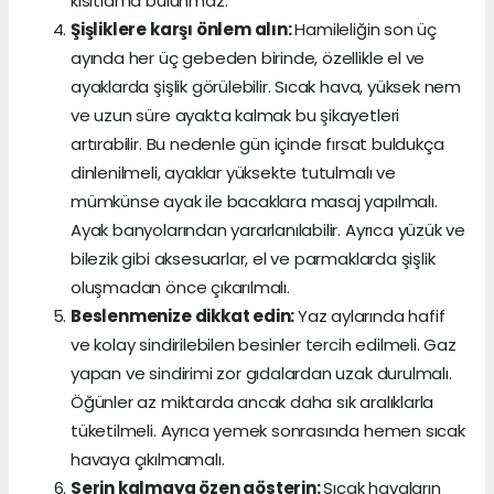
kısıtlama bulunmaz.
Şişliklere karşı önlem alın:
Hamileliğin son üç
ayında her üç gebeden birinde, özellikle el ve
ayaklarda şişlik görülebilir. Sıcak hava, yüksek nem
ve uzun süre ayakta kalmak bu şikayetleri
artırabilir. Bu nedenle gün içinde fırsat buldukça
dinlenilmeli, ayaklar yüksekte tutulmalı ve
mümkünse ayak ile bacaklara masaj yapılmalı.
Ayak banyolarından yararlanılabilir. Ayrıca yüzük ve
bilezik gibi aksesuarlar, el ve parmaklarda şişlik
oluşmadan önce çıkarılmalı.
Beslenmenize dikkat edin:
Yaz aylarında hafif
ve kolay sindirilebilen besinler tercih edilmeli. Gaz
yapan ve sindirimi zor gıdalardan uzak durulmalı.
Öğünler az miktarda ancak daha sık aralıklarla
tüketilmeli. Ayrıca yemek sonrasında hemen sıcak
havaya çıkılmamalı.
Serin kalmaya özen gösterin:
Sıcak havaların