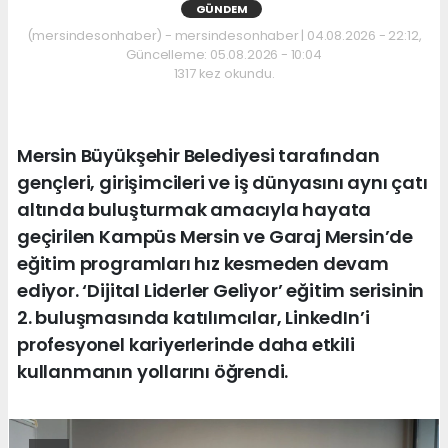
GÜNDEM
(mersindesonhaber) - mersindesonhaber | 04.08.2026 - 22:12,
Güncelleme: 05.08.2026 - 10:04
1317 kez okundu.
Mersin Büyükşehir Belediyesi tarafından
gençleri, girişimcileri ve iş dünyasını aynı çatı
altında buluşturmak amacıyla hayata
geçirilen Kampüs Mersin ve Garaj Mersin’de
eğitim programları hız kesmeden devam
ediyor. ‘Dijital Liderler Geliyor’ eğitim serisinin
2. buluşmasında katılımcılar, LinkedIn’i
profesyonel kariyerlerinde daha etkili
kullanmanın yollarını öğrendi.