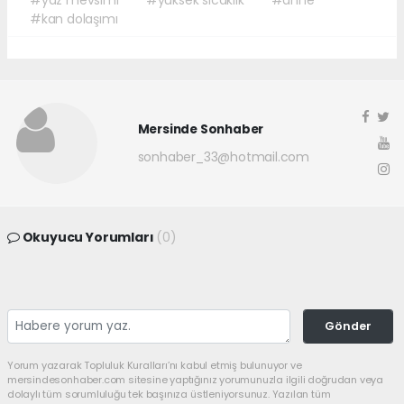
#yaz mevsimi
#yüksek sıcaklık
#anne
#kan dolaşımı
Mersinde Sonhaber
sonhaber_33@hotmail.com
Okuyucu Yorumları
(0)
Gönder
Yorum yazarak Topluluk Kuralları’nı kabul etmiş bulunuyor ve
mersindesonhaber.com sitesine yaptığınız yorumunuzla ilgili doğrudan veya
dolaylı tüm sorumluluğu tek başınıza üstleniyorsunuz. Yazılan tüm