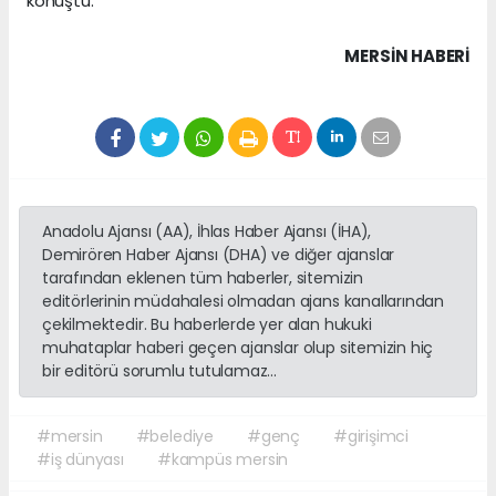
konuştu.
MERSIN HABERİ
Anadolu Ajansı (AA), İhlas Haber Ajansı (İHA),
Demirören Haber Ajansı (DHA) ve diğer ajanslar
tarafından eklenen tüm haberler, sitemizin
editörlerinin müdahalesi olmadan ajans kanallarından
çekilmektedir. Bu haberlerde yer alan hukuki
muhataplar haberi geçen ajanslar olup sitemizin hiç
bir editörü sorumlu tutulamaz...
#mersin
#belediye
#genç
#girişimci
#iş dünyası
#kampüs mersin