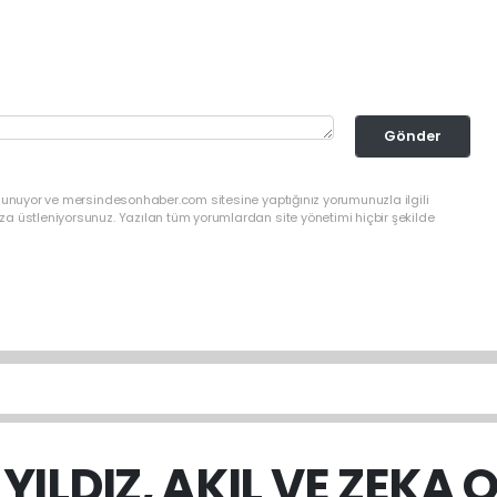
Gönder
ulunuyor ve mersindesonhaber.com sitesine yaptığınız yorumunuzla ilgili
a üstleniyorsunuz. Yazılan tüm yorumlardan site yönetimi hiçbir şekilde
YILDIZ, AKIL VE ZEKA 