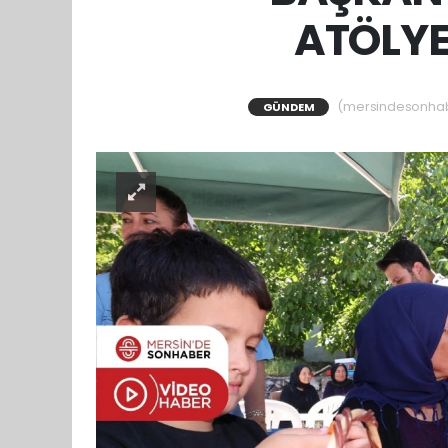
ATÖLYE
(mersindesonhaber
GÜNDEM