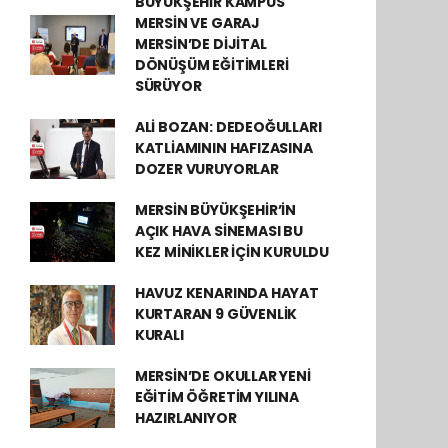
BÜYÜKŞEHİR KAMPÜS
MERSİN VE GARAJ
MERSİN’DE DİJİTAL
DÖNÜŞÜM EĞİTİMLERİ
SÜRÜYOR
ALİ BOZAN: DEDEOĞULLARI
KATLİAMININ HAFIZASINA
DOZER VURUYORLAR
MERSİN BÜYÜKŞEHİR’İN
AÇIK HAVA SİNEMASI BU
KEZ MİNİKLER İÇİN KURULDU
HAVUZ KENARINDA HAYAT
KURTARAN 9 GÜVENLİK
KURALI
MERSİN’DE OKULLAR YENİ
EĞİTİM ÖĞRETİM YILINA
HAZIRLANIYOR