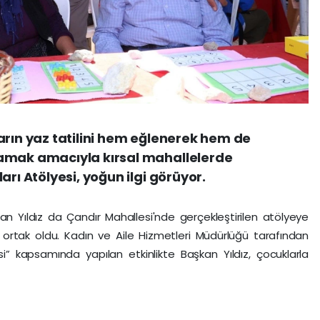
arın yaz tatilini hem eğlenerek hem de
amak amacıyla kırsal mahallelerde
arı Atölyesi, yoğun ilgi görüyor.
n Yıldız da Çandır Mahallesi'nde gerçekleştirilen atölyeye
 ortak oldu. Kadın ve Aile Hizmetleri Müdürlüğü tarafından
si” kapsamında yapılan etkinlikte Başkan Yıldız, çocuklarla