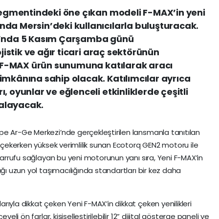
 segmentindeki öne çıkan modeli F-MAX’in yeni
da Mersin’deki kullanıcılarla buluşturacak.
jı’nda 5 Kasım Çarşamba günü
ojistik ve ağır ticari araç sektörünün
ni F-MAX ürün sunumuna katılarak aracı
imkânına sahip olacak. Katılımcılar ayrıca
, oyunlar ve eğlenceli etkinliklerde çeşitli
alayacak.
pe Ar-Ge Merkezi’nde gerçekleştirilen lansmanla tanıtılan
t çekerken yüksek verimlilik sunan Ecotorq GEN2 motoru ile
asarrufu sağlayan bu yeni motorunun yanı sıra, Yeni F-MAX’in
ığı uzun yol taşımacılığında standartları bir kez daha
ıyla dikkat çeken Yeni F-MAX’in dikkat çeken yenilikleri
eli ön farlar, kişiselleştirilebilir 12” dijital gösterge paneli ve