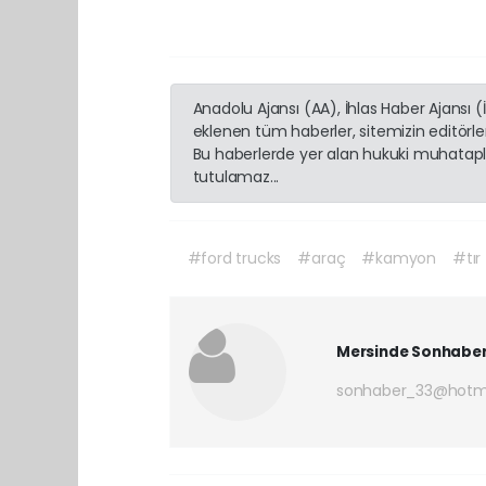
Anadolu Ajansı (AA), İhlas Haber Ajansı 
eklenen tüm haberler, sitemizin editörl
Bu haberlerde yer alan hukuki muhatapla
tutulamaz...
#ford trucks
#araç
#kamyon
#tır
Mersinde Sonhabe
sonhaber_33@hotm