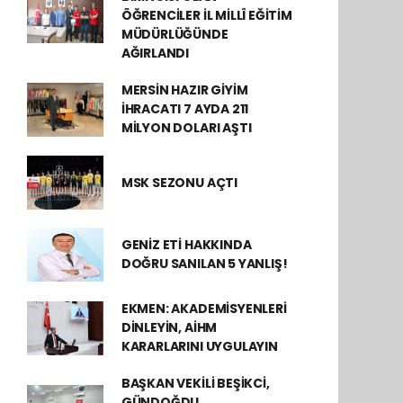
ÖĞRENCİLER İL MİLLÎ EĞİTİM
MÜDÜRLÜĞÜNDE
AĞIRLANDI
MERSİN HAZIR GİYİM
İHRACATI 7 AYDA 211
MİLYON DOLARI AŞTI
MSK SEZONU AÇTI
GENİZ ETİ HAKKINDA
DOĞRU SANILAN 5 YANLIŞ!
EKMEN: AKADEMİSYENLERİ
DİNLEYİN, AİHM
KARARLARINI UYGULAYIN
BAŞKAN VEKİLİ BEŞİKCİ,
GÜNDOĞDU