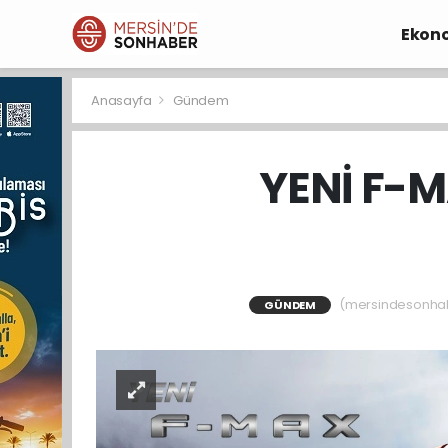
Ekon
Anasayfa
Gündem
YENİ F-M
(mersindesonhaber
GÜNDEM