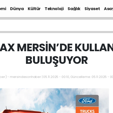
omi
Dünya
Kültür
Teknoloji
Sağlık
Siyaset
Asa
AX MERSİN’DE KULLA
BULUŞUYOR
) - mersindesonhaber | 05.11.2025 - 00:10, Güncelleme: 05.11.2025 - 0