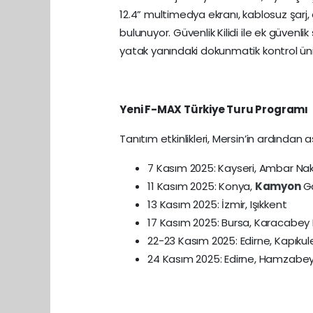
12.4” multimedya ekranı, kablosuz şarj, e
bulunuyor. Güvenlik Kilidi ile ek güvenli
yatak yanındaki dokunmatik kontrol ünites
Yeni F-MAX Türkiye Turu Programı
Tanıtım etkinlikleri, Mersin’in ardınd
7 Kasım 2025: Kayseri, Ambar Nakli
11 Kasım 2025: Konya,
Kamyon
Ga
13 Kasım 2025: İzmir, Işıkkent
17 Kasım 2025: Bursa, Karacabey 
22-23 Kasım 2025: Edirne, Kapıkule
24 Kasım 2025: Edirne, Hamzabeyli