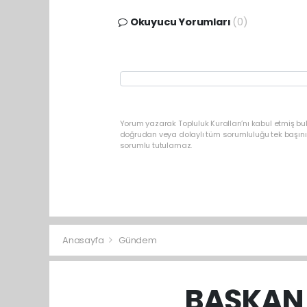
Okuyucu Yorumları
(0)
Yorum yazarak Topluluk Kuralları’nı kabul etmiş b
doğrudan veya dolaylı tüm sorumluluğu tek başınız
sorumlu tutulamaz.
Anasayfa
Gündem
BAŞKAN 