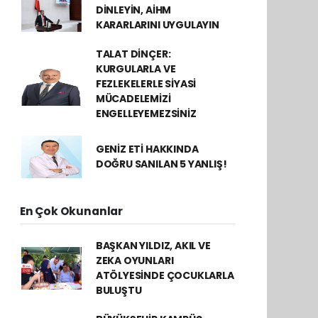
DİNLEYİN, AİHM
KARARLARINI UYGULAYIN
TALAT DİNÇER:
KURGULARLA VE
FEZLEKELERLE SİYASİ
MÜCADELEMİZİ
ENGELLEYEMEZSİNİZ
GENİZ ETİ HAKKINDA
DOĞRU SANILAN 5 YANLIŞ!
En Çok Okunanlar
BAŞKAN YILDIZ, AKIL VE
ZEKA OYUNLARI
ATÖLYESİNDE ÇOCUKLARLA
BULUŞTU