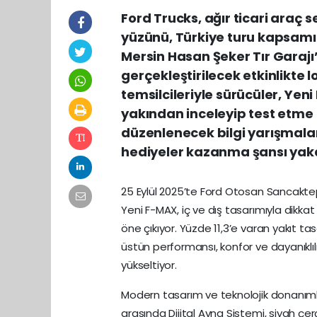
Ford Trucks, ağır ticari araç
yüzünü, Türkiye turu kapsamın
Mersin Hasan Şeker Tır Gara
gerçekleştirilecek etkinlikte l
temsilcileriyle sürücüler, Ye
yakından inceleyip test etme 
düzenlenecek bilgi yarışmaları
hediyeler kazanma şansı yak
25 Eylül 2025’te Ford Otosan Sancakte
Yeni F-MAX, iç ve dış tasarımıyla dikka
öne çıkıyor. Yüzde 11,3’e varan yakıt t
üstün performansı, konfor ve dayanıklıl
yükseltiyor.
Modern tasarım ve teknolojik donanımlar
arasında Dijital Ayna Sistemi, siyah çerçev