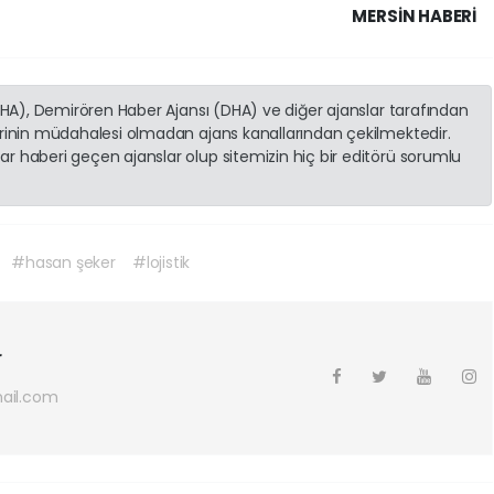
MERSIN HABERİ
(İHA), Demirören Haber Ajansı (DHA) ve diğer ajanslar tarafından
erinin müdahalesi olmadan ajans kanallarından çekilmektedir.
r haberi geçen ajanslar olup sitemizin hiç bir editörü sorumlu
#hasan şeker
#lojistik
r
ail.com