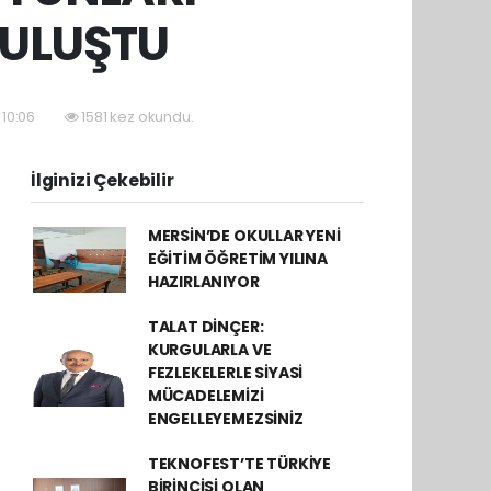
BULUŞTU
 10:06
1581 kez okundu.
İlginizi Çekebilir
MERSİN’DE OKULLAR YENİ
EĞİTİM ÖĞRETİM YILINA
HAZIRLANIYOR
TALAT DİNÇER:
KURGULARLA VE
FEZLEKELERLE SİYASİ
MÜCADELEMİZİ
ENGELLEYEMEZSİNİZ
TEKNOFEST’TE TÜRKİYE
BİRİNCİSİ OLAN