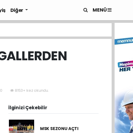
MENÜ
yiş
Diğer
ŞGALLERDEN
10
8153+ kez okundu.
İlginizi Çekebilir
MSK SEZONU AÇTI