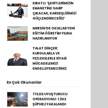
KIRATLI: ‘ŞEHİTLERİMİZİN
EMANETİNE SAHİP
ÇIKACAK, KARDEŞLİĞİMİZİ
GÜÇLENDİRECEĞİZ’
MERSİN’DE OKULLAR YENİ
EĞİTİM ÖĞRETİM YILINA
HAZIRLANIYOR
TALAT DİNÇER:
KURGULARLA VE
FEZLEKELERLE SİYASİ
MÜCADELEMİZİ
ENGELLEYEMEZSİNİZ
En Çok Okunanlar
71 İLDE UYUŞTURUCU
OPERASYONU: 1.302
ŞÜPHELİ YAKALANDI