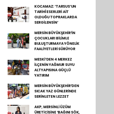
KOCAMAZ: ‘TARSUS’UN
TARİHÎ ESERLERİ AİT
OLDUĞU TOPRAKLARDA
SERGİLENSİN’
MERSİN BÜYÜKŞEHİR’İN
ÇOCUKLARI BİLİMLE
BULUŞTURMAYA YÖNELİK
FAALİYETLERİ SÜRÜYOR
MESKİ’DEN 4 MERKEZ
İLÇENİN YAĞMUR SUYU
ALTYAPISINA GÜÇLÜ
YATIRIM
MERSİN BÜYÜKŞEHİR’DEN
SICAK YAZ GÜNLERİNDE
SERİNLETEN LEZZET
AKP, MERSİNLİ ÜZÜM
ÜRETİCİSİNE ‘BAĞINI SÖK,