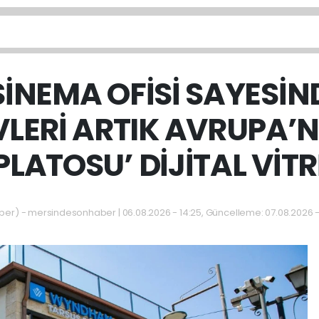
İNEMA OFİSİ SAYESİN
VLERİ ARTIK AVRUPA’N
PLATOSU’ DİJİTAL VİTR
r) - mersindesonhaber | 06.08.2026 - 14:25, Güncelleme: 07.08.2026 -