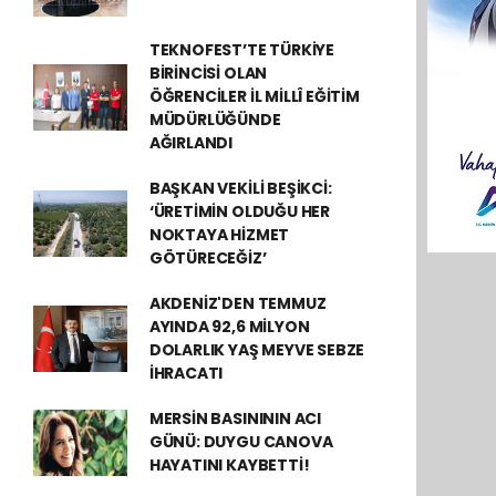
TEKNOFEST’TE TÜRKİYE
BİRİNCİSİ OLAN
ÖĞRENCİLER İL MİLLÎ EĞİTİM
MÜDÜRLÜĞÜNDE
AĞIRLANDI
BAŞKAN VEKİLİ BEŞİKCİ:
‘ÜRETİMİN OLDUĞU HER
NOKTAYA HİZMET
GÖTÜRECEĞİZ’
AKDENİZ'DEN TEMMUZ
AYINDA 92,6 MİLYON
DOLARLIK YAŞ MEYVE SEBZE
İHRACATI
MERSİN BASINININ ACI
GÜNÜ: DUYGU CANOVA
HAYATINI KAYBETTİ!