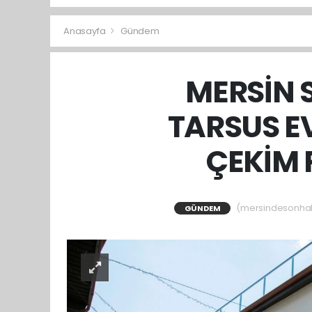
Anasayfa
Gündem
MERSİN S
TARSUS E
ÇEKİM 
(mersindesonhabe
GÜNDEM