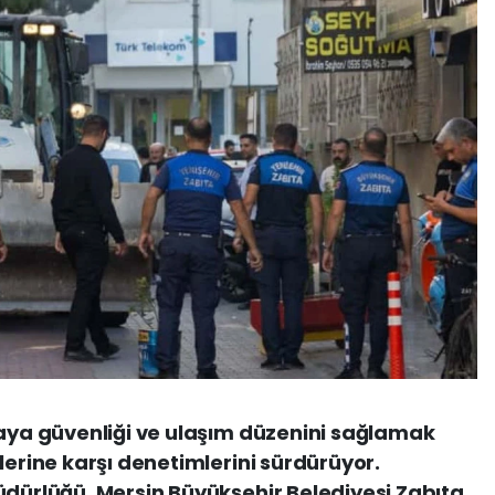
yaya güvenliği ve ulaşım düzenini sağlamak
lerine karşı denetimlerini sürdürüyor.
üdürlüğü, Mersin Büyükşehir Belediyesi Zabıta