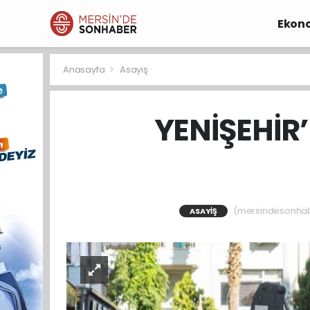
Ekon
Anasayfa
Asayiş
YENİŞEHİR
(mersindesonhaber
ASAYIŞ