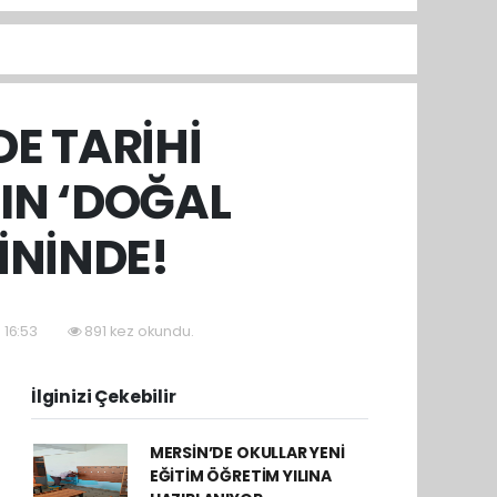
DE TARİHİ
IN ‘DOĞAL
İNİNDE!
 16:53
891 kez okundu.
İlginizi Çekebilir
MERSİN’DE OKULLAR YENİ
EĞİTİM ÖĞRETİM YILINA