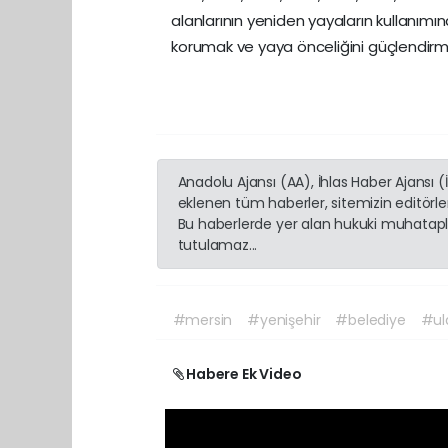
alanlarının yeniden yayaların kullanımı
korumak ve yaya önceliğini güçlendirm
Anadolu Ajansı (AA), İhlas Haber Ajansı 
eklenen tüm haberler, sitemizin editörl
Bu haberlerde yer alan hukuki muhatapla
tutulamaz...
#mersin
#yenişehir
#belediye
#ul
Habere Ek Video