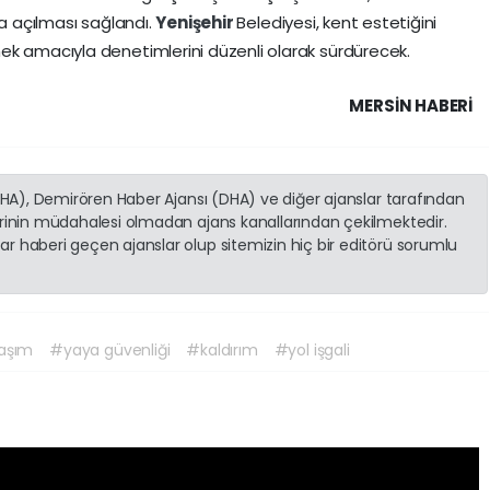
na açılması sağlandı.
Yenişehir
Belediyesi, kent estetiğini
ek amacıyla denetimlerini düzenli olarak sürdürecek.
MERSIN HABERİ
(İHA), Demirören Haber Ajansı (DHA) ve diğer ajanslar tarafından
erinin müdahalesi olmadan ajans kanallarından çekilmektedir.
r haberi geçen ajanslar olup sitemizin hiç bir editörü sorumlu
aşım
#yaya güvenliği
#kaldırım
#yol işgali