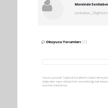
Mersinde Sonhabe
sonhaber_33@hotm
Okuyucu Yorumları
(0)
Yorum yazarak Topluluk Kuralları’nı kabul etmiş b
doğrudan veya dolaylı tüm sorumluluğu tek başınız
sorumlu tutulamaz.