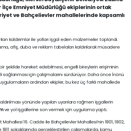
r İlçe Emniyet Müdürlüğü ekiplerinin ortak
riyet ve Bahçelievler mahallelerinde kapsamlı
lan kaldırımlar ile yolları işgal eden malzemeler toplandı.
ama, afiş, duba ve reklam tabelaları kaldırılarak müsadere
bir şekilde hareket edebilmesi, engelli bireylerin erişiminin
enli sağlanması için çalışmalarını sürdürüyor. Daha önce İnönü
ygulamaların ardından ekipler, bu kez üç farklı mahallede
kaldırılması yönünde yapılan uyarılara rağmen işgallerin
ım
ve yol işgallerine son vermek için uygulama yaptı.
Mahallesi 16. Cadde ile Bahçelievler Mahallesi’nin 1801, 1802,
 ve 1811 sokaklarında gerçekleştirilen çalışmalarda, kamu