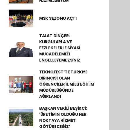
HAZIRLANIYOR
MSK SEZONU AÇTI
TALAT DİNÇER:
KURGULARLA VE
FEZLEKELERLE SİYASİ
MÜCADELEMİZİ
ENGELLEYEMEZSİNİZ
TEKNOFEST’TE TÜRKİYE
BİRİNCİSİ OLAN
ÖĞRENCİLER İL MİLLÎ EĞİTİM
MÜDÜRLÜĞÜNDE
AĞIRLANDI
BAŞKAN VEKİLİ BEŞİKCİ:
‘ÜRETİMİN OLDUĞU HER
NOKTAYA HİZMET
GÖTÜRECEĞİZ’