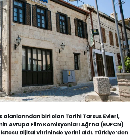
 alanlarından biri olan Tarihi Tarsus Evleri,
’nin Avrupa Film Komisyonları Ağı’na (EUFCN)
latosu Dijital vitrininde yerini aldı. Türkiye’den