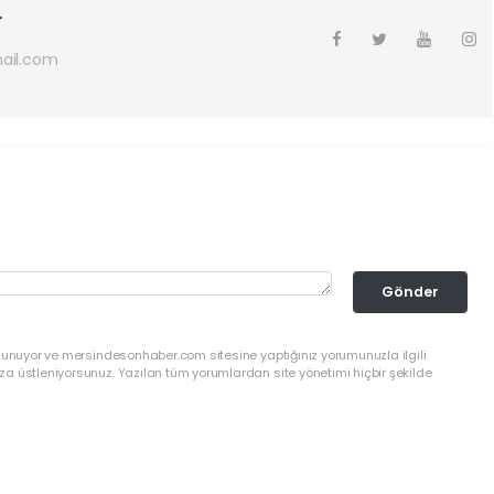
r
ail.com
Gönder
ulunuyor ve mersindesonhaber.com sitesine yaptığınız yorumunuzla ilgili
a üstleniyorsunuz. Yazılan tüm yorumlardan site yönetimi hiçbir şekilde