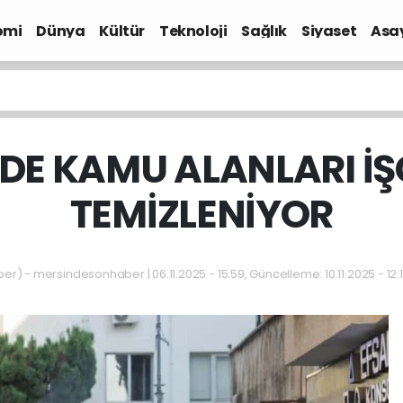
omi
Dünya
Kültür
Teknoloji
Sağlık
Siyaset
Asa
’DE KAMU ALANLARI İ
TEMİZLENİYOR
) - mersindesonhaber | 06.11.2025 - 15:59, Güncelleme: 10.11.2025 - 12: