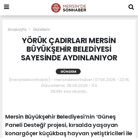
Anasayfa
Gündem
YÖRÜK ÇADIRLARI MERSİN
BÜYÜKŞEHİR BELEDİYESİ
SAYESİNDE AYDINLANIYOR
GÜNDEM
(mersindesonhaber) - mersindesonhaber | 07.06.2026 - 22:16,
Güncelleme: 08.06.2026 - 11:11
2848+ kez okundu.
Mersin Büyükşehir Belediyesi’nin ‘Güneş
Paneli Desteği’ projesi, kırsalda yaşayan
konargöçer küçükbaş hayvan yetiştiricileri ile