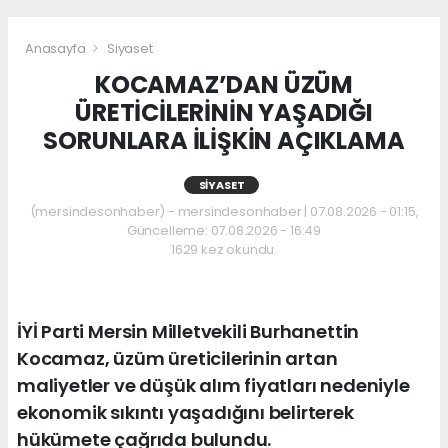
Anasayfa
Siyaset
KOCAMAZ’DAN ÜZÜM
ÜRETİCİLERİNİN YAŞADIĞI
SORUNLARA İLİŞKİN AÇIKLAMA
SIYASET
(mersindesonhaber) - mersindesonhaber | 07.08.2026 - 01:15,
Güncelleme: 07.08.2026 - 16:49
1629 kez okundu.
İYİ Parti Mersin Milletvekili Burhanettin
Kocamaz, üzüm üreticilerinin artan
maliyetler ve düşük alım fiyatları nedeniyle
ekonomik sıkıntı yaşadığını belirterek
hükümete çağrıda bulundu.