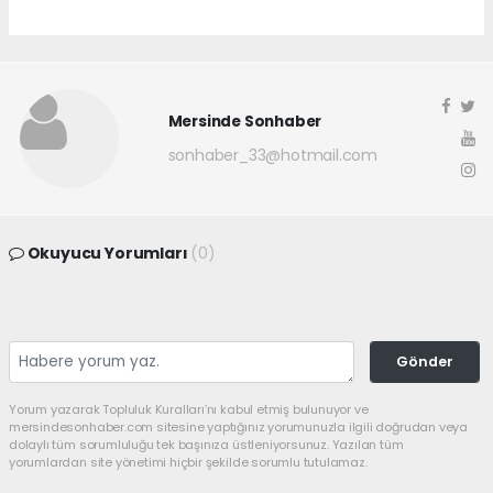
Mersinde Sonhaber
sonhaber_33@hotmail.com
Okuyucu Yorumları
(0)
Gönder
Yorum yazarak Topluluk Kuralları’nı kabul etmiş bulunuyor ve
mersindesonhaber.com sitesine yaptığınız yorumunuzla ilgili doğrudan veya
dolaylı tüm sorumluluğu tek başınıza üstleniyorsunuz. Yazılan tüm
yorumlardan site yönetimi hiçbir şekilde sorumlu tutulamaz.