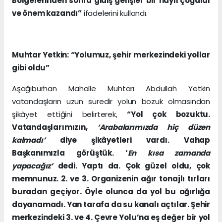
Bölgelerinden sonra gidiş gelişler bir hayli çoğaldı
ve önem kazandı”
ifadelerini kullandı.
Muhtar Yetkin: “Yolumuz, şehir merkezindeki yollar
gibi oldu”
Aşağıburhan Mahalle Muhtarı Abdullah Yetkin
vatandaşların uzun süredir yolun bozuk olmasından
şikâyet ettiğini belirterek,
“Yol çok bozuktu.
Vatandaşlarımızın,
‘Arabalarımızda hiç düzen
kalmadı’
diye şikâyetleri vardı. Vahap
Başkanımızla görüştük. ‘
En kısa zamanda
yapacağız’
dedi. Yaptı da. Çok güzel oldu, çok
memnunuz. 2. ve 3. Organizenin ağır tonajlı tırları
buradan geçiyor. Öyle olunca da yol bu ağırlığa
dayanamadı. Yan tarafa da su kanalı açtılar. Şehir
merkezindeki 3. ve 4. Çevre Yolu’na eş değer bir yol