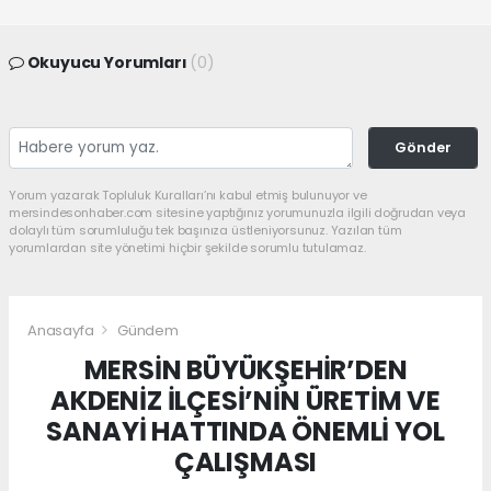
Okuyucu Yorumları
(0)
Gönder
Yorum yazarak Topluluk Kuralları’nı kabul etmiş bulunuyor ve
mersindesonhaber.com sitesine yaptığınız yorumunuzla ilgili doğrudan veya
dolaylı tüm sorumluluğu tek başınıza üstleniyorsunuz. Yazılan tüm
yorumlardan site yönetimi hiçbir şekilde sorumlu tutulamaz.
Anasayfa
Gündem
MERSİN BÜYÜKŞEHİR’DEN
AKDENİZ İLÇESİ’NİN ÜRETİM VE
SANAYİ HATTINDA ÖNEMLİ YOL
ÇALIŞMASI