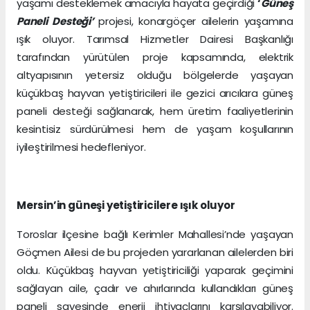
yaşamı desteklemek amacıyla hayata geçirdiği
‘
Güneş
Paneli Desteği’
projesi, konargöçer ailelerin yaşamına
ışık oluyor. Tarımsal Hizmetler Dairesi Başkanlığı
tarafından yürütülen proje kapsamında, elektrik
altyapısının yetersiz olduğu bölgelerde yaşayan
küçükbaş hayvan yetiştiricileri ile gezici arıcılara güneş
paneli desteği sağlanarak, hem üretim faaliyetlerinin
kesintisiz sürdürülmesi hem de yaşam koşullarının
iyileştirilmesi hedefleniyor.
Mersin’in güneşi yetiştiricilere ışık oluyor
Toroslar ilçesine bağlı Kerimler Mahallesi’nde yaşayan
Göçmen Ailesi de bu projeden yararlanan ailelerden biri
oldu. Küçükbaş hayvan yetiştiriciliği yaparak geçimini
sağlayan aile, çadır ve ahırlarında kullandıkları güneş
paneli sayesinde enerji ihtiyaçlarını karşılayabiliyor.