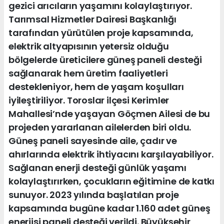
gezici arıcıların yaşamını kolaylaştırıyor.
Tarımsal Hizmetler Dairesi Başkanlığı
tarafından yürütülen proje kapsamında,
elektrik altyapısının yetersiz olduğu
bölgelerde üreticilere güneş paneli desteği
sağlanarak hem üretim faaliyetleri
destekleniyor, hem de yaşam koşulları
iyileştiriliyor. Toroslar ilçesi Kerimler
Mahallesi’nde yaşayan Göçmen Ailesi de bu
projeden yararlanan ailelerden biri oldu.
Güneş paneli sayesinde aile, çadır ve
ahırlarında elektrik ihtiyacını karşılayabiliyor.
Sağlanan enerji desteği günlük yaşamı
kolaylaştırırken, çocukların eğitimine de katkı
sunuyor. 2023 yılında başlatılan proje
kapsamında bugüne kadar 1.160 adet güneş
enerjisi paneli desteği verildi. Büyükşehir