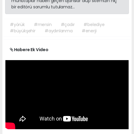
muhataplar haberi geçen ajanslar olup sitemizin hiç
bir editörü sorumlu tutulamaz...
#yörük
#mersin
#çadır
#belediye
#büyükşehir
#aydınlanma
#enerji
Habere Ek Video