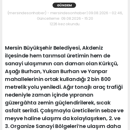
GÜNDEM
(mersindesonhaber) - mersindesonhaber | 09.08.2026 - 02:46,
Güncelleme: 09.08.2026 - 15:20
1226 kez okundu.
Mersin Büyükşehir Belediyesi, Akdeniz
ilçesinde hem tarımsal üretimin hem de
sanayi ulaşımının can damarı olan Kürkçü,
Aşağı Burhan, Yukarı Burhan ve Yanpar
mahallelerinin ortak kullandığı 2 bin 800
metrelik yolu yeniledi. Ağır tonajlı araç trafiği
nedeniyle zaman içinde yıpranan
güzergâhta zemin güçlendirilerek, sıcak
asfalt serildi. Çalışmayla üreticilerin sebze ve
meyve haline ulaşımı da kolaylaşırken, 2. ve
3. Organize Sanayi Bölgeleri’ne ulaşım daha