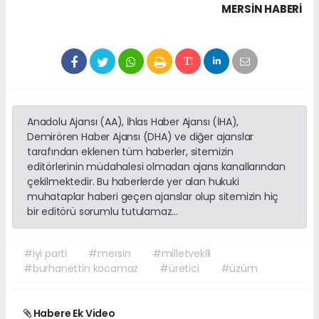
MERSIN HABERİ
Anadolu Ajansı (AA), İhlas Haber Ajansı (İHA),
Demirören Haber Ajansı (DHA) ve diğer ajanslar
tarafından eklenen tüm haberler, sitemizin
editörlerinin müdahalesi olmadan ajans kanallarından
çekilmektedir. Bu haberlerde yer alan hukuki
muhataplar haberi geçen ajanslar olup sitemizin hiç
bir editörü sorumlu tutulamaz...
#iyi parti
#mersin
#milletvekili
#burhanettin kocamaz
#üretici
#üzüm
Habere Ek Video