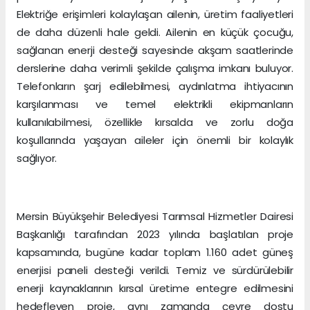
Elektriğe erişimleri kolaylaşan ailenin, üretim faaliyetleri
de daha düzenli hale geldi. Ailenin en küçük çocuğu,
sağlanan enerji desteği sayesinde akşam saatlerinde
derslerine daha verimli şekilde çalışma imkanı buluyor.
Telefonların şarj edilebilmesi, aydınlatma ihtiyacının
karşılanması ve temel elektrikli ekipmanların
kullanılabilmesi, özellikle kırsalda ve zorlu doğa
koşullarında yaşayan aileler için önemli bir kolaylık
sağlıyor.
Mersin Büyükşehir Belediyesi Tarımsal Hizmetler Dairesi
Başkanlığı tarafından 2023 yılında başlatılan proje
kapsamında, bugüne kadar toplam 1.160 adet güneş
enerjisi paneli desteği verildi. Temiz ve sürdürülebilir
enerji kaynaklarının kırsal üretime entegre edilmesini
hedefleyen proje, aynı zamanda çevre dostu