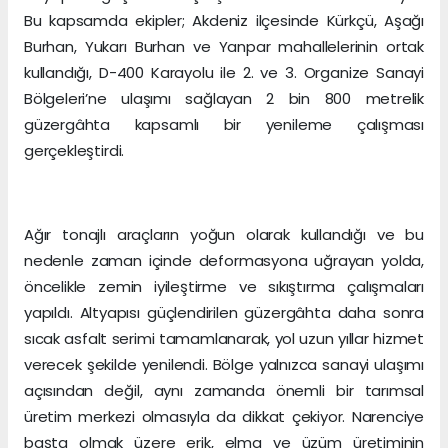
Bu kapsamda ekipler; Akdeniz ilçesinde Kürkçü, Aşağı
Burhan, Yukarı Burhan ve Yanpar mahallelerinin ortak
kullandığı, D-400 Karayolu ile 2. ve 3. Organize Sanayi
Bölgeleri’ne ulaşımı sağlayan 2 bin 800 metrelik
güzergâhta kapsamlı bir yenileme çalışması
gerçekleştirdi.
Ağır tonajlı araçların yoğun olarak kullandığı ve bu
nedenle zaman içinde deformasyona uğrayan yolda,
öncelikle zemin iyileştirme ve sıkıştırma çalışmaları
yapıldı. Altyapısı güçlendirilen güzergâhta daha sonra
sıcak asfalt serimi tamamlanarak, yol uzun yıllar hizmet
verecek şekilde yenilendi. Bölge yalnızca sanayi ulaşımı
açısından değil, aynı zamanda önemli bir tarımsal
üretim merkezi olmasıyla da dikkat çekiyor. Narenciye
başta olmak üzere erik, elma ve üzüm üretiminin