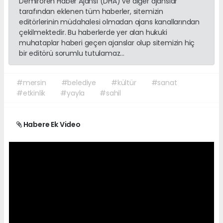
Demirören Haber Ajansı (DHA) ve diğer ajanslar
tarafından eklenen tüm haberler, sitemizin
editörlerinin müdahalesi olmadan ajans kanallarından
çekilmektedir. Bu haberlerde yer alan hukuki
muhataplar haberi geçen ajanslar olup sitemizin hiç
bir editörü sorumlu tutulamaz...
#mersin
#belediye
#kültür
#sanat
#etkinlik
#yayla
#sahil
Habere Ek Video