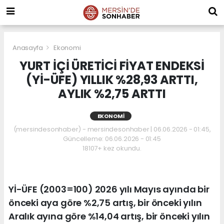
Anasayfa
Ekonomi
YURT İÇİ ÜRETİCİ FİYAT ENDEKSİ
(Yİ-ÜFE) YILLIK %28,93 ARTTI,
AYLIK %2,75 ARTTI
EKONOMI
(mersindesonhaber) - mersindesonhaber | 06.06.2026 - 01:45,
Güncelleme: 06.06.2026 - 01:45
18107+ kez okundu.
Yİ-ÜFE (2003=100) 2026 yılı Mayıs ayında bir
önceki aya göre %2,75 artış, bir önceki yılın
Aralık ayına göre %14,04 artış, bir önceki yılın