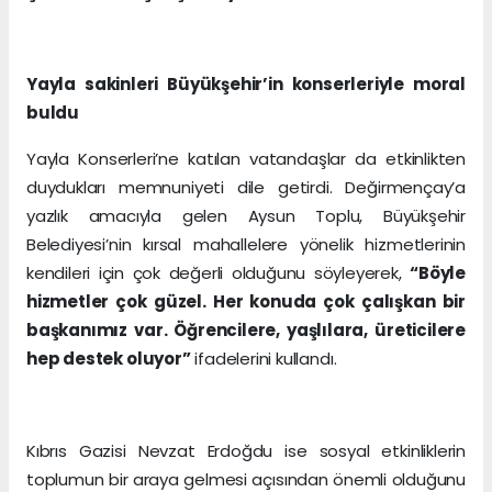
Yayla sakinleri Büyükşehir’in konserleriyle moral
buldu
Yayla Konserleri’ne katılan vatandaşlar da etkinlikten
duydukları memnuniyeti dile getirdi. Değirmençay’a
yazlık amacıyla gelen Aysun Toplu, Büyükşehir
Belediyesi’nin kırsal mahallelere yönelik hizmetlerinin
kendileri için çok değerli olduğunu söyleyerek,
“Böyle
hizmetler çok güzel. Her konuda çok çalışkan bir
başkanımız var. Öğrencilere, yaşlılara, üreticilere
hep destek oluyor”
ifadelerini kullandı.
Kıbrıs Gazisi Nevzat Erdoğdu ise sosyal etkinliklerin
toplumun bir araya gelmesi açısından önemli olduğunu