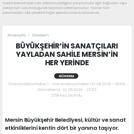
mersindesonhaber.com sitesine yaptığınız yorumunuzla ilgili doğrudan veya
dolaylı tüm sorumluluğu tek başınıza üstleniyorsunuz. Yazılan tüm
yorumlardan site yönetimi hiçbir şekilde sorumlu tutulamaz.
Anasayfa
Gündem
BÜYÜKŞEHİR’İN SANATÇILARI
YAYLADAN SAHİLE MERSİN’İN
HER YERİNDE
GÜNDEM
(mersindesonhaber) - mersindesonhaber | 01.08.2026 - 00:59,
Güncelleme: 02.08.2026 - 22:52
2158 kez okundu.
Mersin Büyükşehir Belediyesi, kültür ve sanat
etkinliklerini kentin dört bir yanına taşıyor.