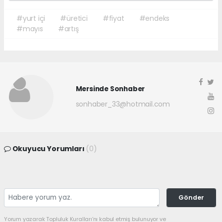
#yurt içi
#üretici
#fiyat
#endeks
#mayıs
#artış
Mersinde Sonhaber
sonhaber_33@hotmail.com
Okuyucu Yorumları
(0)
Gönder
Yorum yazarak Topluluk Kuralları’nı kabul etmiş bulunuyor ve