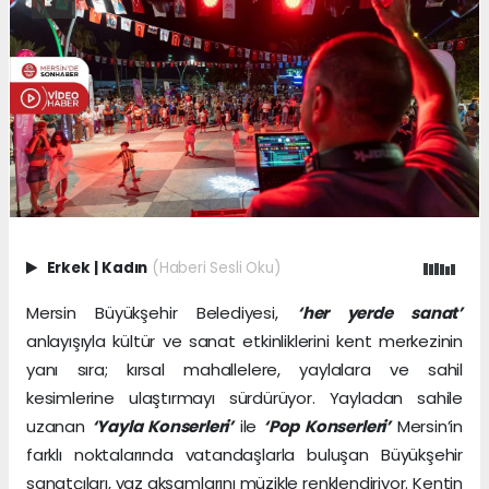
Erkek
|
Kadın
(Haberi Sesli Oku)
Mersin Büyükşehir Belediyesi,
‘her yerde sanat’
anlayışıyla kültür ve sanat etkinliklerini kent merkezinin
yanı sıra; kırsal mahallelere, yaylalara ve sahil
kesimlerine ulaştırmayı sürdürüyor. Yayladan sahile
uzanan
‘Yayla Konserleri’
ile
‘Pop Konserleri’
Mersin’in
farklı noktalarında vatandaşlarla buluşan Büyükşehir
sanatçıları, yaz akşamlarını müzikle renklendiriyor. Kentin