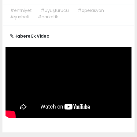
#emniyet
#uyuşturucu
#operasyon
#şüpheli
#narkotik
Habere Ek Video