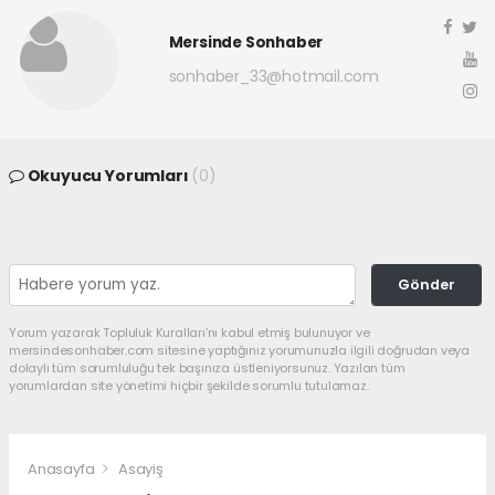
Mersinde Sonhaber
sonhaber_33@hotmail.com
Okuyucu Yorumları
(0)
Gönder
Yorum yazarak Topluluk Kuralları’nı kabul etmiş bulunuyor ve
mersindesonhaber.com sitesine yaptığınız yorumunuzla ilgili doğrudan veya
dolaylı tüm sorumluluğu tek başınıza üstleniyorsunuz. Yazılan tüm
yorumlardan site yönetimi hiçbir şekilde sorumlu tutulamaz.
Anasayfa
Asayiş