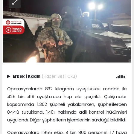
Erkek
|
Kadın
(Haberi Sesli Oku)
Operasyonlarda 832 kilogram uyuşturucu madde ile
425 bin 419 uyuşturucu hap ele geçirildi. Çalışmalar
kapsamında 1.302 şüpheli yakalanırken, şüphelilerden
844’ü tutuklandı, 140’ı hakkında adli kontrol hükümleri
uygulandı. Diğer şüphelilerin işlemlerinin sürdüğü bildirildi.
Operasyonlara 1.955 ekip, 4 bin 800 personel, 17 hava