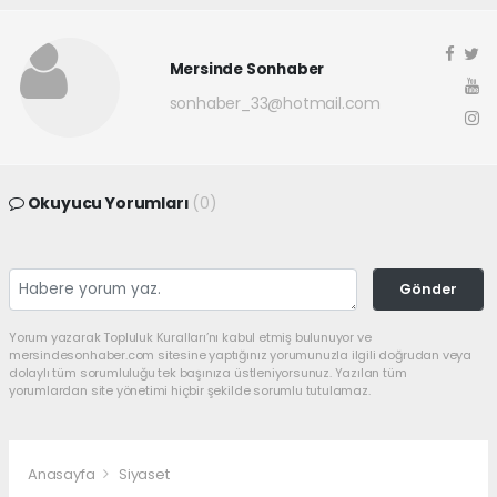
Mersinde Sonhaber
sonhaber_33@hotmail.com
Okuyucu Yorumları
(0)
Gönder
Yorum yazarak Topluluk Kuralları’nı kabul etmiş bulunuyor ve
mersindesonhaber.com sitesine yaptığınız yorumunuzla ilgili doğrudan veya
dolaylı tüm sorumluluğu tek başınıza üstleniyorsunuz. Yazılan tüm
yorumlardan site yönetimi hiçbir şekilde sorumlu tutulamaz.
Anasayfa
Siyaset