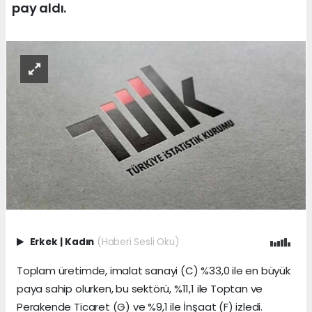
pay aldı.
Erkek
|
Kadın
(Haberi Sesli Oku)
Toplam üretimde, imalat sanayi (C) %33,0 ile en büyük
paya sahip olurken, bu sektörü, %11,1 ile Toptan ve
Perakende Ticaret (G) ve %9,1 ile İnşaat (F) izledi.