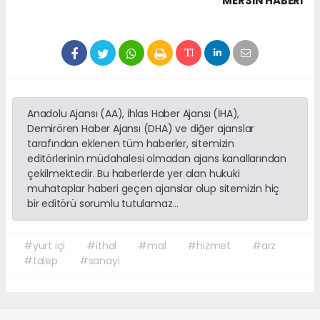
MERSIN HABERİ
Anadolu Ajansı (AA), İhlas Haber Ajansı (İHA),
Demirören Haber Ajansı (DHA) ve diğer ajanslar
tarafından eklenen tüm haberler, sitemizin
editörlerinin müdahalesi olmadan ajans kanallarından
çekilmektedir. Bu haberlerde yer alan hukuki
muhataplar haberi geçen ajanslar olup sitemizin hiç
bir editörü sorumlu tutulamaz...
#yurt içi
#ithal
#mal
#hizmet
#arz
#talep
#sanayi