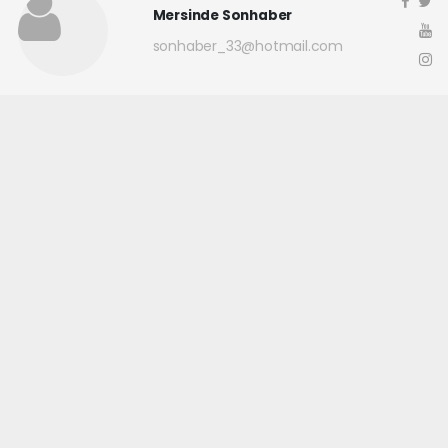
Mersinde Sonhaber
sonhaber_33@hotmail.com
Okuyucu Yorumları
(0)
Gönder
Yorum yazarak Topluluk Kuralları’nı kabul etmiş bulunuyor ve
mersindesonhaber.com sitesine yaptığınız yorumunuzla ilgili doğrudan veya
dolaylı tüm sorumluluğu tek başınıza üstleniyorsunuz. Yazılan tüm
yorumlardan site yönetimi hiçbir şekilde sorumlu tutulamaz.
haber paketi
haber scripti
haber yazılımı
Tüm hakları saklı tutulmaktadır.Copyright 2026©