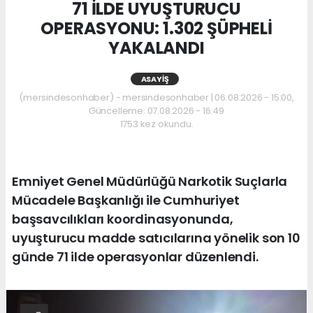
71 İLDE UYUŞTURUCU
OPERASYONU: 1.302 ŞÜPHELİ
YAKALANDI
ASAYIŞ
(mersindesonhaber) - mersindesonhaber | 06.08.2026 - 15:00,
Güncelleme: 07.08.2026 - 16:49
1753 kez okundu.
Emniyet Genel Müdürlüğü Narkotik Suçlarla
Mücadele Başkanlığı ile Cumhuriyet
başsavcılıkları koordinasyonunda,
uyuşturucu madde satıcılarına yönelik son 10
günde 71 ilde operasyonlar düzenlendi.