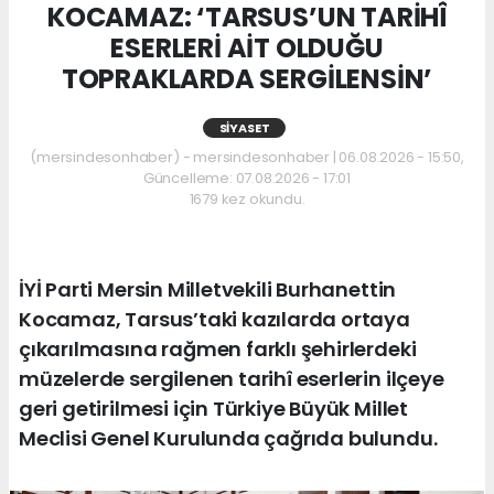
KOCAMAZ: ‘TARSUS’UN TARİHÎ
ESERLERİ AİT OLDUĞU
TOPRAKLARDA SERGİLENSİN’
SIYASET
(mersindesonhaber) - mersindesonhaber | 06.08.2026 - 15:50,
Güncelleme: 07.08.2026 - 17:01
1679 kez okundu.
İYİ Parti Mersin Milletvekili Burhanettin
Kocamaz, Tarsus’taki kazılarda ortaya
çıkarılmasına rağmen farklı şehirlerdeki
müzelerde sergilenen tarihî eserlerin ilçeye
geri getirilmesi için Türkiye Büyük Millet
Meclisi Genel Kurulunda çağrıda bulundu.