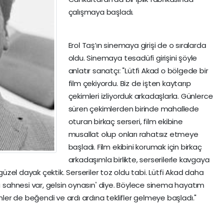
çalışmaya başladı.
Erol Taş’ın sinemaya girişi de o sıralarda
oldu. Sinemaya tesadüfi girişini şöyle
anlatır sanatçı: "Lütfi Akad o bölgede bir
film çekiyordu. Biz de işten kaytarıp
çekimleri izliyorduk arkadaşlarla. Günlerce
süren çekimlerden birinde mahallede
oturan birkaç serseri, film ekibine
musallat olup onları rahatsız etmeye
başladı. Film ekibini korumak için birkaç
arkadaşımla birlikte, serserilerle kavgaya
r güzel dayak çektik. Serseriler toz oldu tabi. Lütfi Akad daha
 sahnesi var, gelsin oynasın' diye. Böylece sinema hayatım
ler de beğendi ve ardı ardına teklifler gelmeye başladı."