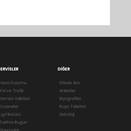
ERVİSLER
DİĞER
Hava Durumu
Sitede Ara
Yol ve Trafik
Anketler
Namaz Vakitleri
Biyografiler
Eczaneler
Rüya Tabirleri
Lig Fikstürü
Astroloji
Tarihte Bugün
Sinemalar