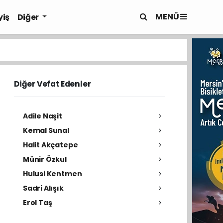
MENÜ
yiş
Diğer
Diğer Vefat Edenler
Adile Naşit
Kemal Sunal
Halit Akçatepe
Münir Özkul
Hulusi Kentmen
Sadri Alışık
Erol Taş