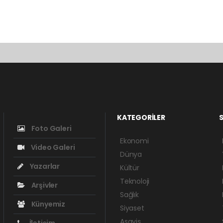
KATEGORİLER
S
Foto Galeri
Ekonomi
Video Galeri
Dünya
Yazarlar
Kültür
Teknoloji
Arşivler
Sağlık
Künyemiz
Siyaset
Asayiş