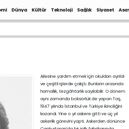
omi
Dünya
Kültür
Teknoloji
Sağlık
Siyaset
Asa
Ailesine yardım etmek için okuldan ayrıldı
ve çeşitli işlerde çalıştı. Bunların arasında
hamallık, tezgâhtarlık sayılabilir. O dönem
aynı zamanda boksörlük de yapan Taş,
1947 yılında İstanbul ve Türkiye ikinciliğini
kazandı. Yine o yıl askere gitti ve üç yıl
askerlik görevini yaptı. Askerden dönünce
Cankurtaran’da bir iplik fabrikasında