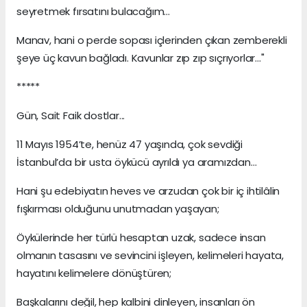
seyretmek fırsatını bulacağım...
Manav, hani o perde sopası içlerinden çıkan zemberekli
şeye üç kavun bağladı. Kavunlar zıp zıp sıçrıyorlar..."
*****
Gün, Sait Faik dostlar...
11 Mayıs 1954’te, henüz 47 yaşında, çok sevdiği
İstanbul’da bir usta öykücü ayrıldı ya aramızdan…
Hani şu edebiyatın heves ve arzudan çok bir iç ihtilâlin
fışkırması olduğunu unutmadan yaşayan;
Öykülerinde her türlü hesaptan uzak, sadece insan
olmanın tasasını ve sevincini işleyen, kelimeleri hayata,
hayatını kelimelere dönüştüren;
Başkalarını değil, hep kalbini dinleyen, insanları ön