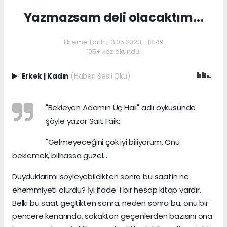
Yazmazsam deli olacaktım...
Ekleme Tarihi: 13.05.2023 - 18:49
105+ kez okundu.
Erkek
|
Kadın
(Haberi Sesli Oku)
"Bekleyen Adamın Üç Hali" adlı öyküsünde
şöyle yazar Sait Faik:
"Gelmeyeceğini çok iyi biliyorum. Onu
beklemek, bilhassa güzel...
Duyduklarımı söyleyebildikten sonra bu saatin ne
ehemmiyeti olurdu? İyi ifade-i bir hesap kitap vardır.
Belki bu saat geçtikten sonra, neden sonra bu, onu bir
pencere kenarında, sokaktan geçenlerden bazısını ona