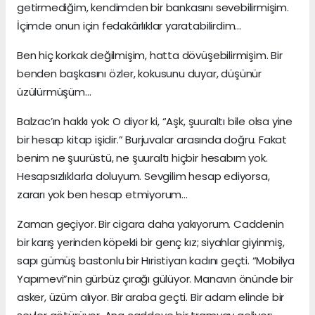
getirmediğim, kendimden bir bankasını sevebilirmişim.
İçimde onun için fedakârlıklar yaratabilirdim...
Ben hiç korkak değilmişim, hatta dövüşebilirmişim. Bir
benden başkasını özler, kokusunu duyar, düşünür
üzülürmüşüm...
Balzac’ın hakkı yok: O diyor ki, “Aşk, şuuraltı bile olsa yine
bir hesap kitap işidir.” Burjuvalar arasında doğru. Fakat
benim ne şuurüstü, ne şuuraltı hiçbir hesabım yok.
Hesapsızlıklarla doluyum. Sevgilim hesap ediyorsa,
zararı yok ben hesap etmiyorum...
Zaman geçiyor. Bir cigara daha yakıyorum. Caddenin
bir karış yerinden köpekIi bir genç kız; siyahlar giyinmiş,
sapı gümüş bastonlu bir Hıristiyan kadını geçti. “Mobilya
Yapımevi”nin gürbüz çırağı gülüyor. Manavın önünde bir
asker, üzüm alıyor. Bir araba geçti. Bir adam elinde bir