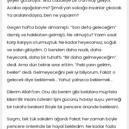
şeyler götürüyor. Ana caddeye bir tramvay geliyor:
Acaba aşağıdan mı? Şimdi yan sokağa insanlar çıkacak.
Ya aralarındaysa, ben ne yaparım?
Geçen hafta böyle olmamıştı. “Son defa geleceğim”
demiş ve hakikaten gelmişti. Ne olmuştu? Yarım saat
karşı karşıya oturmuştuk. Ne kadar heyecansız, soğuk
ve sakın gibiydim. O benden daha nazik, daha
heyecanlı, daha bir tuhaftı. “Bir daha gelmeyeceğim”
dedi. Ama dün tekrar ısrar ettim. “Peki yarın gelirim,
bekle!” dedi. Gelmeyeceğini pek iyi biliyorum. Fakat o
gelecek diye beklemek… Yahut yalnızca beklemek…
Dilerim Allah'tan: Onu da benim gibi belalara müptela
kılsın! Bir insanı özlesin! İşini gücünü, havayı suyu, yemeği
bir tarafa bıraksın! Böyle bir pencere önünde beklesin!..
Saçım, tek tük sakalım ağardı. Fakat her zaman böyle
pencere önlerinde bir hayal bekledim. Ne kadar fazla