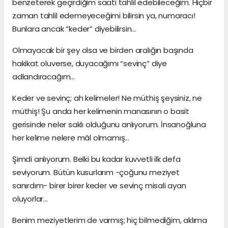
benzeterek geçirdiğim saati tahlil edebileceğim. Hiçbir
zaman tahlil edemeyeceğimi bilirsin ya, numaracı!
Bunlara ancak “keder” diyebilirsin...
Olmayacak bir şey olsa ve birden aralığın başında
hakikat oluverse, duyacağımı “sevinç” diye
adlandıracağım...
Keder ve sevinç; ah kelimeler! Ne müthiş şeysiniz, ne
müthiş! Şu anda her kelimenin manasının o basit
gerisinde neler saklı olduğunu anlıyorum. İnsanoğluna
her kelime nelere mâl olmamış…
Şimdi anlıyorum. Belki bu kadar kuvvetli ilk defa
seviyorum. Bütün kusurlarım -çoğunu meziyet
sanırdım- birer birer keder ve sevinç misali ayan
oluyorlar...
Benim meziyetlerim de varmış; hiç bilmediğim, aklıma