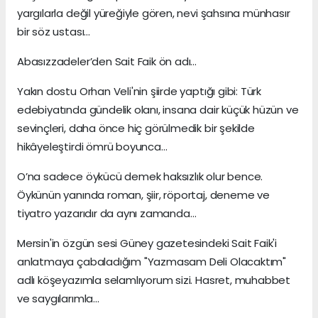
yargılarla değil yüreğiyle gören, nevi şahsına münhasır
bir söz ustası...
Abasızzadeler’den Sait Faik ön adı…
Yakın dostu Orhan Veli'nin şiirde yaptığı gibi: Türk
edebiyatında gündelik olanı, insana dair küçük hüzün ve
sevinçleri, daha önce hiç görülmedik bir şekilde
hikâyeleştirdi ömrü boyunca…
O’na sadece öykücü demek haksızlık olur bence.
Öykünün yanında roman, şiir, röportaj, deneme ve
tiyatro yazarıdır da aynı zamanda…
Mersin'in özgün sesi Güney gazetesindeki Sait Faik'i
anlatmaya çabaladığım "Yazmasam Deli Olacaktım"
adlı köşeyazımla selamlıyorum sizi. Hasret, muhabbet
ve saygılarımla...