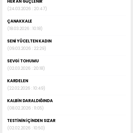
HER AN GüÇLENİR
(24.03.2026 : 20:47)
ÇANAKKALE
(18.03.2026 : 10:18)
SENİ YÜCELTEN KADIN
(09.03.2026 : 22:29)
SEVGİ TOHUMU
(02.03.2026 : 20:18)
KARDELEN
(22.02.2026 : 10:49)
KALBİN DARALDIĞINDA
(08.02.2026 : 11:05)
TESTİNİN İÇİNDEN SIZAR
(02.02.2026 : 10:50)