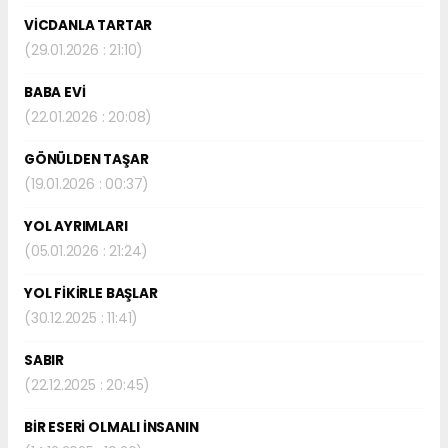
VİCDANLA TARTAR
(29.01.2026 : 21:10)
BABA EVİ
(22.01.2026 : 20:08)
GÖNÜLDEN TAŞAR
(19.01.2026 : 00:37)
YOL AYRIMLARI
(05.01.2026 : 21:24)
YOL FİKİRLE BAŞLAR
(30.12.2025 : 11:41)
SABIR
(22.12.2025 : 20:45)
BİR ESERİ OLMALI İNSANIN