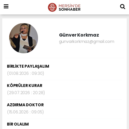
Günver Korkmaz
gunvarkorkmaz@gmail.com
BİRLİKTE PAYLAŞALIM
(01.08.2026 : 09:30)
KÖPRÜLER KURAR
(29.07.2026 : 20:28)
AZDIRMA DOKTOR
(15.06.2026 : 09:05)
BİR OLALIM