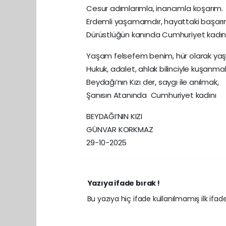
Cesur adımlarımla, inancımla koşarım.
Erdemli yaşamamdır, hayattaki başarı
Dürüstlüğün kanında Cumhuriyet kadını
Yaşam felsefem benim, hür olarak ya
Hukuk, adalet, ahlak bilinciyle kuşanma
Beydağı’nın Kızı der, saygı ile anılmak,
Şanısın Atanında Cumhuriyet kadını
BEYDAĞI’NIN KIZI
GÜNVAR KORKMAZ
29-10-2025
Yazıya ifade bırak !
Bu yazıya hiç ifade kullanılmamış ilk ifadey