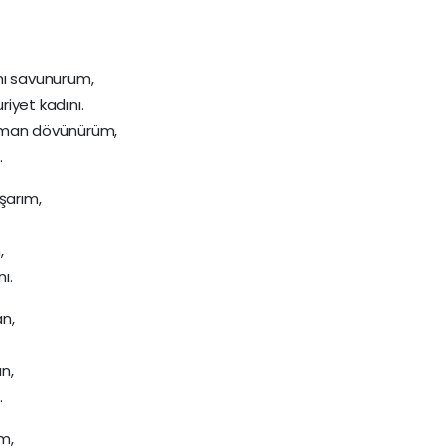
ı savunurum,
iyet kadını.
aman dövünürüm,
.
şarım,
,
ı.
n,
n,
.
m,