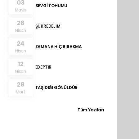
03
SEVGİ TOHUMU
Mayıs
28
ŞÜKREDELİM
Nisan
24
ZAMANA HİÇ BIRAKMA
Nisan
12
EDEPTİR
Nisan
28
TAŞIDIĞI GÖNÜLDÜR
Mart
Tüm Yazıları