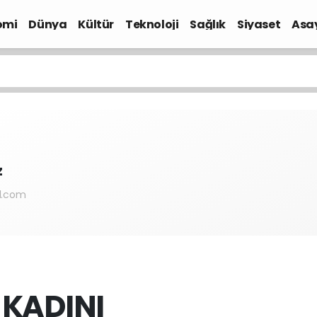
omi
Dünya
Kültür
Teknoloji
Sağlık
Siyaset
Asa
z
l.com
KADINI