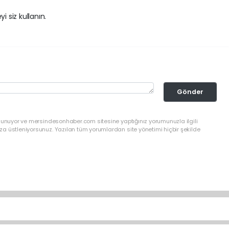
i siz kullanın.
Gönder
ulunuyor ve mersindesonhaber.com sitesine yaptığınız yorumunuzla ilgili
a üstleniyorsunuz. Yazılan tüm yorumlardan site yönetimi hiçbir şekilde