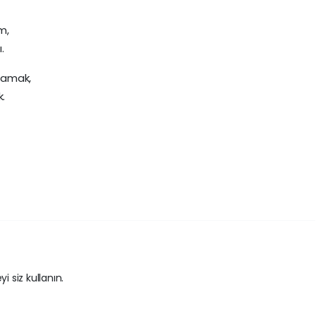
m,
.
şamak,
k.
i siz kullanın.