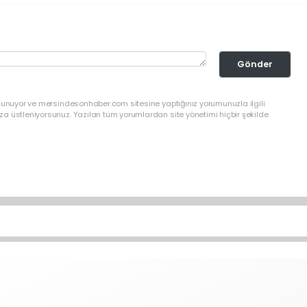
Gönder
ulunuyor ve mersindesonhaber.com sitesine yaptığınız yorumunuzla ilgili
a üstleniyorsunuz. Yazılan tüm yorumlardan site yönetimi hiçbir şekilde