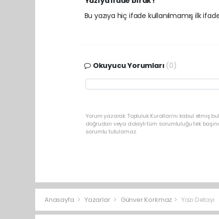
Yazıya ifade bırak !
Bu yazıya hiç ifade kullanılmamış ilk ifadey
Okuyucu Yorumları
(0)
Yorum yazarak Topluluk Kuralları’nı kabul etmiş b
doğrudan veya dolaylı tüm sorumluluğu tek başınız
sorumlu tutulamaz.
Anasayfa
Yazarlar
Günver Korkmaz
Yazı Detayı