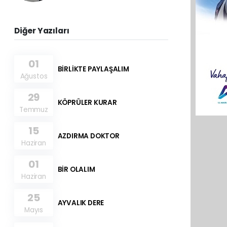
Diğer Yazıları
01
BİRLİKTE PAYLAŞALIM
Ağustos
29
KÖPRÜLER KURAR
Temmuz
15
AZDIRMA DOKTOR
Haziran
01
BİR OLALIM
Haziran
25
AYVALIK DERE
Mayıs