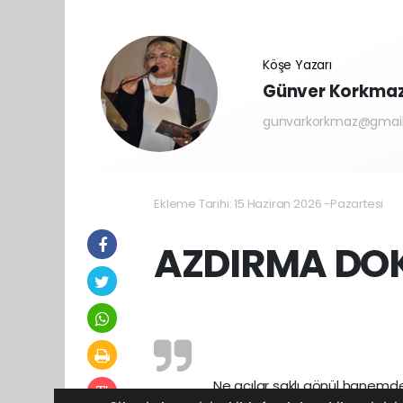
Köşe Yazarı
Günver Korkma
gunvarkorkmaz@gmai
Ekleme Tarihi: 15 Haziran 2026 -Pazartesi
AZDIRMA DO
Ne acılar saklı gönül hanemd