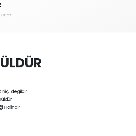
z
l.com
NÜLDÜR
hiç değildir
nüldür
i Halindir