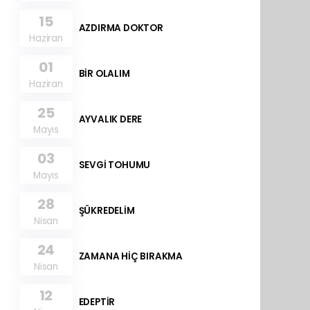
15
AZDIRMA DOKTOR
Haziran
01
BİR OLALIM
Haziran
25
AYVALIK DERE
Mayıs
03
SEVGİ TOHUMU
Mayıs
28
ŞÜKREDELİM
Nisan
24
ZAMANA HİÇ BIRAKMA
Nisan
12
EDEPTİR