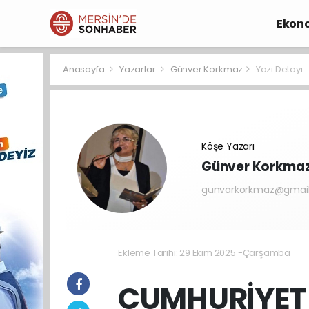
Ekon
Anasayfa
Yazarlar
Günver Korkmaz
Yazı Detayı
Köşe Yazarı
Günver Korkma
gunvarkorkmaz@gmai
Ekleme Tarihi: 29 Ekim 2025 -Çarşamba
CUMHURİYET 