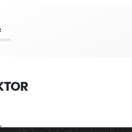
z
l.com
KTOR
e