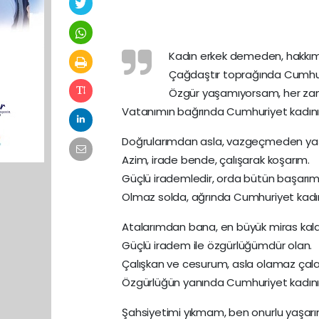
Kadın erkek demeden, hakkım
Çağdaştır toprağında Cumhur
Özgür yaşamıyorsam, her z
Vatanımın bağrında Cumhuriyet kadını
Doğrularımdan asla, vazgeçmeden ya
Azim, irade bende, çalışarak koşarım.
Güçlü irademledir, orda bütün başarım
Olmaz solda, ağrında Cumhuriyet kadın
Atalarımdan bana, en büyük miras kala
Güçlü iradem ile özgürlüğümdür olan.
Çalışkan ve cesurum, asla olamaz çala
Özgürlüğün yanında Cumhuriyet kadını
Şahsiyetimi yıkmam, ben onurlu yaşarı