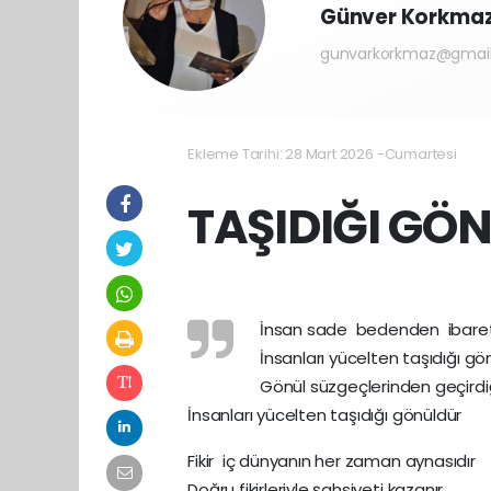
Günver Korkma
gunvarkorkmaz@gmai
Ekleme Tarihi: 28 Mart 2026 -Cumartesi
TAŞIDIĞI GÖ
İnsan sade bedenden ibaret 
İnsanları yücelten taşıdığı gö
Gönül süzgeçlerinden geçirdiğ
İnsanları yücelten taşıdığı gönüldür
Fikir iç dünyanın her zaman aynasıdır
Doğru fikirleriyle şahsiyeti kazanır