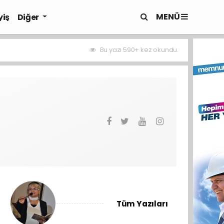
MENÜ
yiş
Diğer
Bu yazı 590+ kez okundu.
Tüm Yazıları