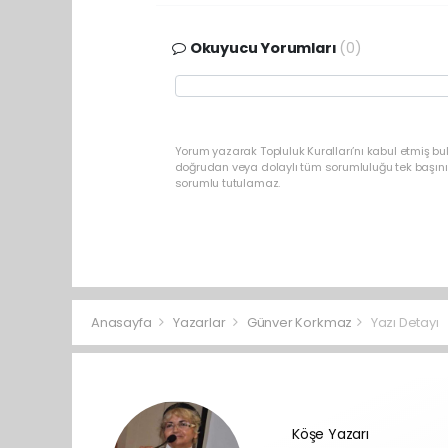
Okuyucu Yorumları
(0)
Yorum yazarak Topluluk Kuralları’nı kabul etmiş b
doğrudan veya dolaylı tüm sorumluluğu tek başınız
sorumlu tutulamaz.
Anasayfa
Yazarlar
Günver Korkmaz
Yazı Detayı
Köşe Yazarı