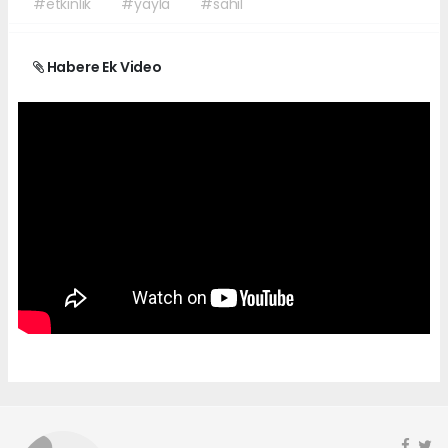
#etkinlik
#yayla
#sahil
Habere Ek Video