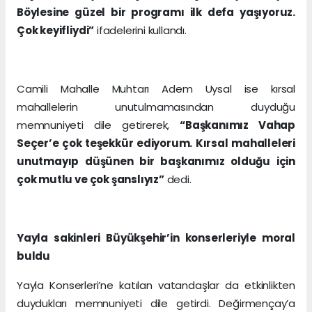
Böylesine güzel bir programı ilk defa yaşıyoruz.
Çok keyifliydi”
ifadelerini kullandı.
Camili Mahalle Muhtarı Adem Uysal ise kırsal
mahallelerin unutulmamasından duyduğu
memnuniyeti dile getirerek,
“Başkanımız Vahap
Seçer’e çok teşekkür ediyorum. Kırsal mahalleleri
unutmayıp düşünen bir başkanımız olduğu için
çok mutlu ve çok şanslıyız”
dedi.
Yayla sakinleri Büyükşehir’in konserleriyle moral
buldu
Yayla Konserleri’ne katılan vatandaşlar da etkinlikten
duydukları memnuniyeti dile getirdi. Değirmençay’a