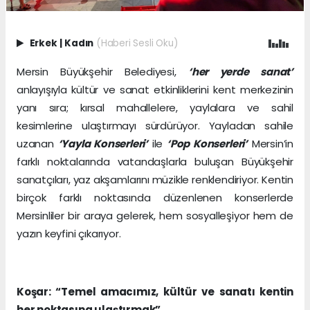
Erkek
|
Kadın
(Haberi Sesli Oku)
Mersin Büyükşehir Belediyesi,
‘her yerde sanat’
anlayışıyla kültür ve sanat etkinliklerini kent merkezinin
yanı sıra; kırsal mahallelere, yaylalara ve sahil
kesimlerine ulaştırmayı sürdürüyor. Yayladan sahile
uzanan
‘Yayla Konserleri’
ile
‘Pop Konserleri’
Mersin’in
farklı noktalarında vatandaşlarla buluşan Büyükşehir
sanatçıları, yaz akşamlarını müzikle renklendiriyor. Kentin
birçok farklı noktasında düzenlenen konserlerde
Mersinliler bir araya gelerek, hem sosyalleşiyor hem de
yazın keyfini çıkarıyor.
Koşar: “Temel amacımız, kültür ve sanatı kentin
her noktasına ulaştırmak”