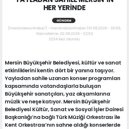
HER YERİNDE
GÜNDEM
(mersindesonhaber) - mersindesonhaber | 01.08.2026 - 00:59,
Güncelleme: 02.08.2026 - 22:52
2234 kez okundu.
Mersin Büyükşehir Belediyesi, kültür ve sanat
etkinliklerini kentin dört bir yanına taşıyor.
Yayladan sahile uzanan konser programları
kapsamında vatandaşlarla buluşan
Büyükşehir sanatçıları, yaz akşamlarına
müzik ve neşe katıyor. Mersin Büyükşehir
Belediyesi Kültür, Sanat ve Sosyal İşler Dairesi
Başkanlığı’na bağlı Türk Müziği Orkestrası ile
Kent Orkestrası’nın sahne aldığı konserlerde