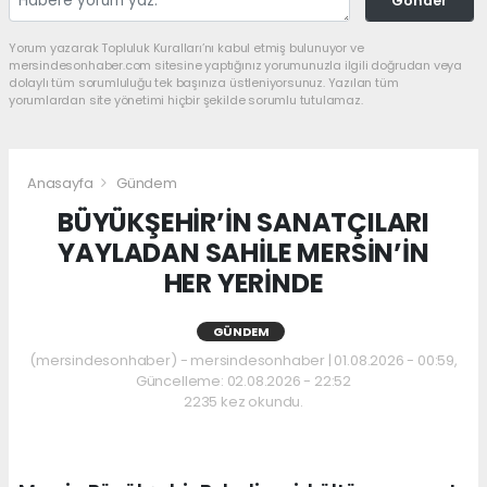
Gönder
Yorum yazarak Topluluk Kuralları’nı kabul etmiş bulunuyor ve
mersindesonhaber.com sitesine yaptığınız yorumunuzla ilgili doğrudan veya
dolaylı tüm sorumluluğu tek başınıza üstleniyorsunuz. Yazılan tüm
yorumlardan site yönetimi hiçbir şekilde sorumlu tutulamaz.
Anasayfa
Gündem
BÜYÜKŞEHİR’İN SANATÇILARI
YAYLADAN SAHİLE MERSİN’İN
HER YERİNDE
GÜNDEM
(mersindesonhaber) - mersindesonhaber | 01.08.2026 - 00:59,
Güncelleme: 02.08.2026 - 22:52
2235 kez okundu.