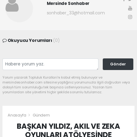
Mersinde Sonhaber
sonhaber_33@hotmail.com
Okuyucu Yorumları
(0)
Gönder
Yorum yazarak Topluluk Kuralları’nı kabul etmiş bulunuyor ve
mersindesonhaber.com sitesine yaptığınız yorumunuzla ilgili doğrudan veya
dolaylı tüm sorumluluğu tek başınıza üstleniyorsunuz. Yazılan tüm
yorumlardan site yönetimi hiçbir şekilde sorumlu tutulamaz.
Anasayfa
Gündem
BAŞKAN YILDIZ, AKIL VE ZEKA
OYUNLARI ATÖLYESİNDE