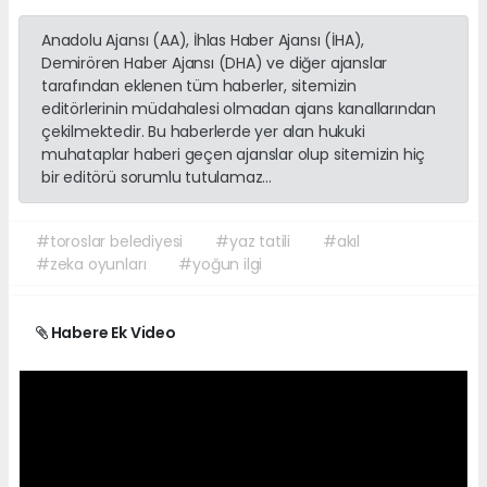
Anadolu Ajansı (AA), İhlas Haber Ajansı (İHA),
Demirören Haber Ajansı (DHA) ve diğer ajanslar
tarafından eklenen tüm haberler, sitemizin
editörlerinin müdahalesi olmadan ajans kanallarından
çekilmektedir. Bu haberlerde yer alan hukuki
muhataplar haberi geçen ajanslar olup sitemizin hiç
bir editörü sorumlu tutulamaz...
#toroslar belediyesi
#yaz tatili
#akıl
#zeka oyunları
#yoğun ilgi
Habere Ek Video