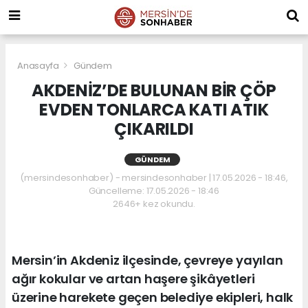
Anasayfa
Gündem
AKDENİZ’DE BULUNAN BİR ÇÖP
EVDEN TONLARCA KATI ATIK
ÇIKARILDI
GÜNDEM
(mersindesonhaber) - mersindesonhaber | 17.05.2026 - 18:46,
Güncelleme: 17.05.2026 - 18:46
2646+ kez okundu.
Mersin’in Akdeniz ilçesinde, çevreye yayılan
ağır kokular ve artan haşere şikâyetleri
üzerine harekete geçen belediye ekipleri, halk