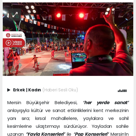
Erkek
|
Kadın
(Haberi Sesli Oku)
Mersin Büyükşehir Belediyesi,
‘her yerde sanat’
anlayışıyla kültür ve sanat etkinliklerini kent merkezinin
yanı sıra; kırsal mahallelere, yaylalara ve sahil
kesimlerine ulaştırmayı sürdürüyor. Yayladan sahile
uzanan
‘Yayla Konserleri’
ile
‘Pop Konserleri’
Mersin’in