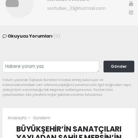
sonhaber_33@hotmail.com
Okuyucu Yorumları
(0)
Gönder
Yorum yazarak Topluluk Kuralları’nı kabul etmiş bulunuyor ve
mersindesonhaber.com sitesine yaptığınız yorumunuzla ilgili doğrudan veya
dolaylı tüm sorumluluğu tek başınıza üstleniyorsunuz. Yazılan tüm
yorumlardan site yönetimi hiçbir şekilde sorumlu tutulamaz.
Anasayfa
Gündem
BÜYÜKŞEHİR’İN SANATÇILARI
YAYLADAN SAHİLE MERSİN’İN