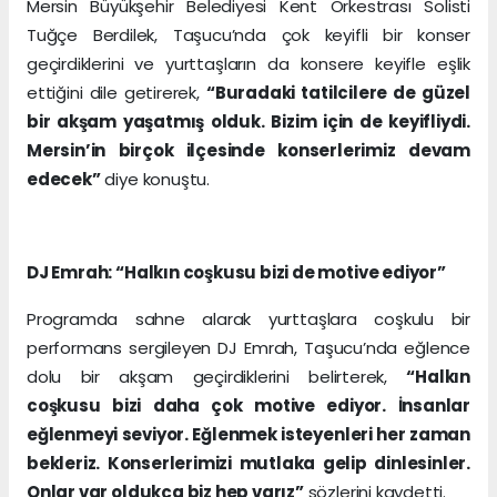
Mersin Büyükşehir Belediyesi Kent Orkestrası Solisti
Tuğçe Berdilek, Taşucu’nda çok keyifli bir konser
geçirdiklerini ve yurttaşların da konsere keyifle eşlik
ettiğini dile getirerek,
“Buradaki tatilcilere de güzel
bir akşam yaşatmış olduk. Bizim için de keyifliydi.
Mersin’in birçok ilçesinde konserlerimiz devam
edecek”
diye konuştu.
DJ Emrah: “Halkın coşkusu bizi de motive ediyor”
Programda sahne alarak yurttaşlara coşkulu bir
performans sergileyen DJ Emrah, Taşucu’nda eğlence
dolu bir akşam geçirdiklerini belirterek,
“Halkın
coşkusu bizi daha çok motive ediyor. İnsanlar
eğlenmeyi seviyor. Eğlenmek isteyenleri her zaman
bekleriz. Konserlerimizi mutlaka gelip dinlesinler.
Onlar var oldukça biz hep varız”
sözlerini kaydetti.