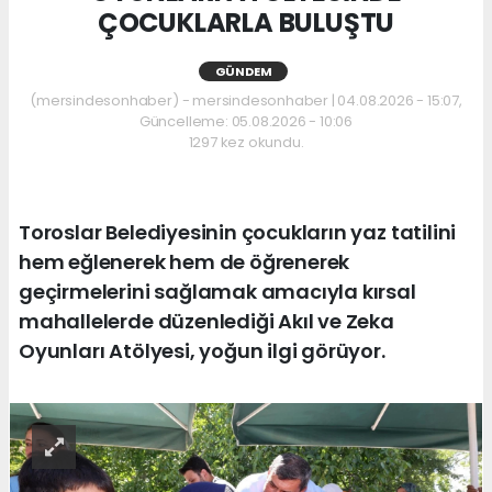
ÇOCUKLARLA BULUŞTU
GÜNDEM
(mersindesonhaber) - mersindesonhaber | 04.08.2026 - 15:07,
Güncelleme: 05.08.2026 - 10:06
1297 kez okundu.
Toroslar Belediyesinin çocukların yaz tatilini
hem eğlenerek hem de öğrenerek
geçirmelerini sağlamak amacıyla kırsal
mahallelerde düzenlediği Akıl ve Zeka
Oyunları Atölyesi, yoğun ilgi görüyor.