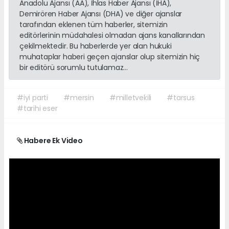
Anadolu Ajansı (AA), İhlas Haber Ajansı (İHA),
Demirören Haber Ajansı (DHA) ve diğer ajanslar
tarafından eklenen tüm haberler, sitemizin
editörlerinin müdahalesi olmadan ajans kanallarından
çekilmektedir. Bu haberlerde yer alan hukuki
muhataplar haberi geçen ajanslar olup sitemizin hiç
bir editörü sorumlu tutulamaz...
#iyi parti
#mersin
#milletvekili
#tarsus
#tarihi eser
Habere Ek Video