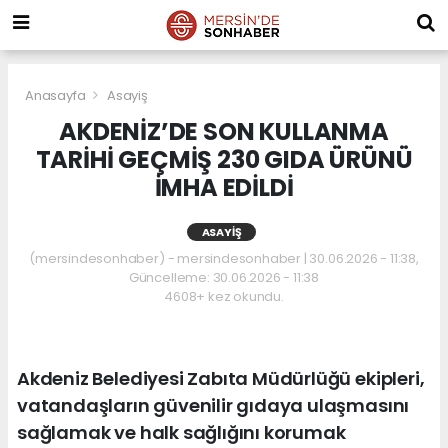
Anasayfa
Asayiş
AKDENİZ’DE SON KULLANMA
TARİHİ GEÇMİŞ 230 GIDA ÜRÜNÜ
İMHA EDİLDİ
ASAYIŞ
(mersindesonhaber) - mersindesonhaber | 30.06.2026 - 11:38,
Güncelleme: 30.06.2026 - 11:38
4608+ kez okundu.
Akdeniz Belediyesi Zabıta Müdürlüğü ekipleri,
vatandaşların güvenilir gıdaya ulaşmasını
sağlamak ve halk sağlığını korumak