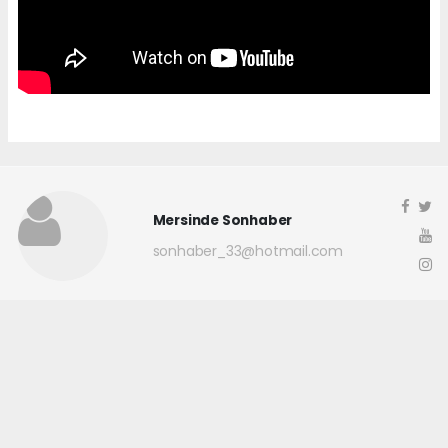
Mersinde Sonhaber
sonhaber_33@hotmail.com
Okuyucu Yorumları
(0)
Gönder