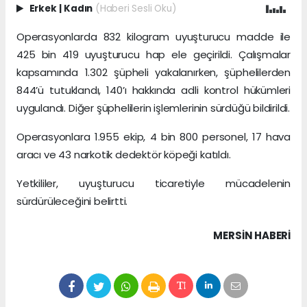
Erkek
|
Kadın
(Haberi Sesli Oku)
Operasyonlarda 832 kilogram uyuşturucu madde ile
425 bin 419 uyuşturucu hap ele geçirildi. Çalışmalar
kapsamında 1.302 şüpheli yakalanırken, şüphelilerden
844’ü tutuklandı, 140’ı hakkında adli kontrol hükümleri
uygulandı. Diğer şüphelilerin işlemlerinin sürdüğü bildirildi.
Operasyonlara 1.955 ekip, 4 bin 800 personel, 17 hava
aracı ve 43 narkotik dedektör köpeği katıldı.
Yetkililer, uyuşturucu ticaretiyle mücadelenin
sürdürüleceğini belirtti.
MERSIN HABERİ