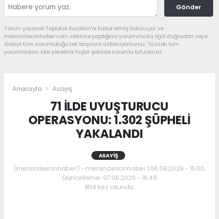
Gönder
Yorum yazarak Topluluk Kuralları’nı kabul etmiş bulunuyor ve
mersindesonhaber.com sitesine yaptığınız yorumunuzla ilgili doğrudan veya
dolaylı tüm sorumluluğu tek başınıza üstleniyorsunuz. Yazılan tüm
yorumlardan site yönetimi hiçbir şekilde sorumlu tutulamaz.
Anasayfa
Asayiş
71 İLDE UYUŞTURUCU
OPERASYONU: 1.302 ŞÜPHELİ
YAKALANDI
ASAYIŞ
(mersindesonhaber) - mersindesonhaber | 06.08.2026 - 15:00,
Güncelleme: 07.08.2026 - 16:49
1814 kez okundu.