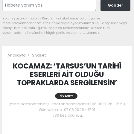
Gönder
Yorum yazarak Topluluk Kuralları’nı kabul etmiş bulunuyor ve
mersindesonhaber.com sitesine yaptığınız yorumunuzla ilgili doğrudan veya
dolaylı tüm sorumluluğu tek başınıza üstleniyorsunuz. Yazılan tüm
yorumlardan site yönetimi hiçbir şekilde sorumlu tutulamaz.
Anasayfa
Siyaset
KOCAMAZ: ‘TARSUS’UN TARİHÎ
ESERLERİ AİT OLDUĞU
TOPRAKLARDA SERGİLENSİN’
SIYASET
(mersindesonhaber) - mersindesonhaber | 06.08.2026 - 15:50,
Güncelleme: 07.08.2026 - 17:01
1730 kez okundu.