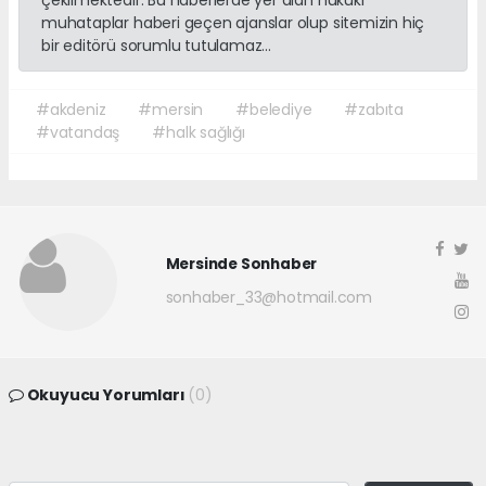
muhataplar haberi geçen ajanslar olup sitemizin hiç
bir editörü sorumlu tutulamaz...
#akdeniz
#mersin
#belediye
#zabıta
#vatandaş
#halk sağlığı
Mersinde Sonhaber
sonhaber_33@hotmail.com
Okuyucu Yorumları
(0)