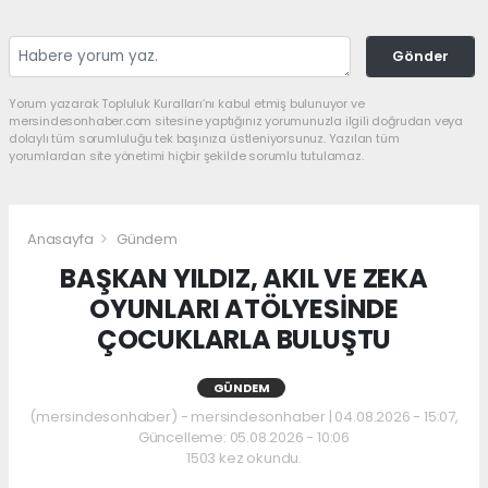
Gönder
Yorum yazarak Topluluk Kuralları’nı kabul etmiş bulunuyor ve
mersindesonhaber.com sitesine yaptığınız yorumunuzla ilgili doğrudan veya
dolaylı tüm sorumluluğu tek başınıza üstleniyorsunuz. Yazılan tüm
yorumlardan site yönetimi hiçbir şekilde sorumlu tutulamaz.
Anasayfa
Gündem
BAŞKAN YILDIZ, AKIL VE ZEKA
OYUNLARI ATÖLYESİNDE
ÇOCUKLARLA BULUŞTU
GÜNDEM
(mersindesonhaber) - mersindesonhaber | 04.08.2026 - 15:07,
Güncelleme: 05.08.2026 - 10:06
1503 kez okundu.