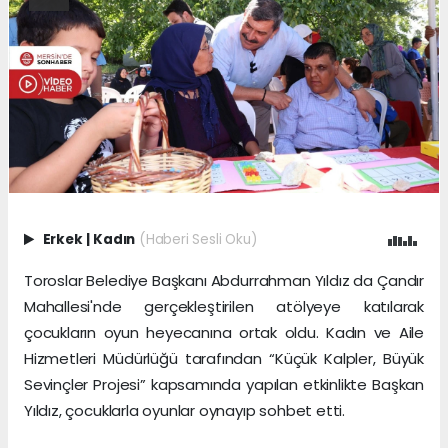
Erkek
|
Kadın
(Haberi Sesli Oku)
Toroslar Belediye Başkanı Abdurrahman Yıldız da Çandır
Mahallesi'nde gerçekleştirilen atölyeye katılarak
çocukların oyun heyecanına ortak oldu. Kadın ve Aile
Hizmetleri Müdürlüğü tarafından “Küçük Kalpler, Büyük
Sevinçler Projesi” kapsamında yapılan etkinlikte Başkan
Yıldız, çocuklarla oyunlar oynayıp sohbet etti.