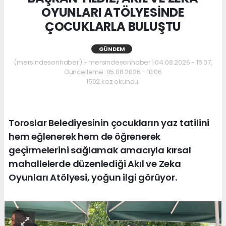
OYUNLARI ATÖLYESİNDE
ÇOCUKLARLA BULUŞTU
GÜNDEM
(mersindesonhaber) - mersindesonhaber | 04.08.2026 - 15:07,
Güncelleme: 05.08.2026 - 10:06
1502 kez okundu.
Toroslar Belediyesinin çocukların yaz tatilini
hem eğlenerek hem de öğrenerek
geçirmelerini sağlamak amacıyla kırsal
mahallelerde düzenlediği Akıl ve Zeka
Oyunları Atölyesi, yoğun ilgi görüyor.