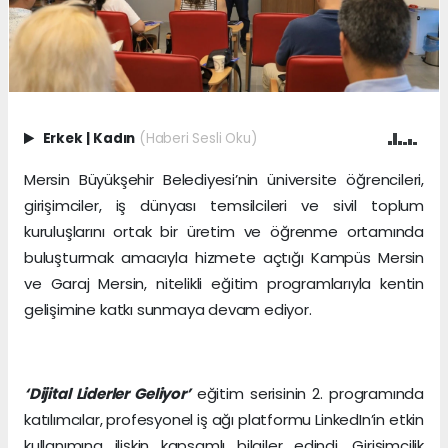
Erkek
|
Kadın
(Haberi Sesli Oku)
Mersin Büyükşehir Belediyesi’nin üniversite öğrencileri,
girişimciler, iş dünyası temsilcileri ve sivil toplum
kuruluşlarını ortak bir üretim ve öğrenme ortamında
buluşturmak amacıyla hizmete açtığı Kampüs Mersin
ve Garaj Mersin, nitelikli eğitim programlarıyla kentin
gelişimine katkı sunmaya devam ediyor.
‘Dijital Liderler Geliyor’
eğitim serisinin 2. programında
katılımcılar, profesyonel iş ağı platformu LinkedIn’in etkin
kullanımına ilişkin kapsamlı bilgiler edindi. Girişimcilik