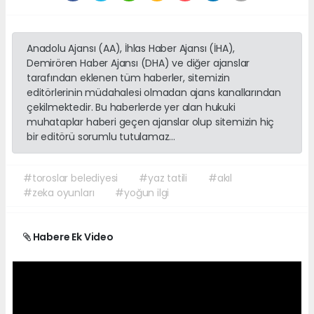
Anadolu Ajansı (AA), İhlas Haber Ajansı (İHA),
Demirören Haber Ajansı (DHA) ve diğer ajanslar
tarafından eklenen tüm haberler, sitemizin
editörlerinin müdahalesi olmadan ajans kanallarından
çekilmektedir. Bu haberlerde yer alan hukuki
muhataplar haberi geçen ajanslar olup sitemizin hiç
bir editörü sorumlu tutulamaz...
#toroslar belediyesi
#yaz tatili
#akıl
#zeka oyunları
#yoğun ilgi
Habere Ek Video