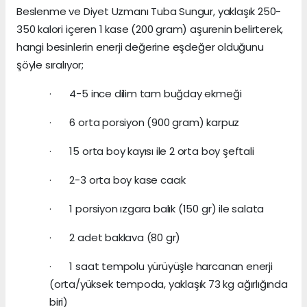
Beslenme ve Diyet Uzmanı Tuba Sungur, yaklaşık 250-
350 kalori içeren 1 kase (200 gram) aşurenin belirterek,
hangi besinlerin enerji değerine eşdeğer olduğunu
şöyle sıralıyor;
· 4-5 ince dilim tam buğday ekmeği
· 6 orta porsiyon (900 gram) karpuz
· 15 orta boy kayısı ile 2 orta boy şeftali
· 2-3 orta boy kase cacık
· 1 porsiyon ızgara balık (150 gr) ile salata
· 2 adet baklava (80 gr)
· 1 saat tempolu yürüyüşle harcanan enerji
(orta/yüksek tempoda, yaklaşık 73 kg ağırlığında
biri)