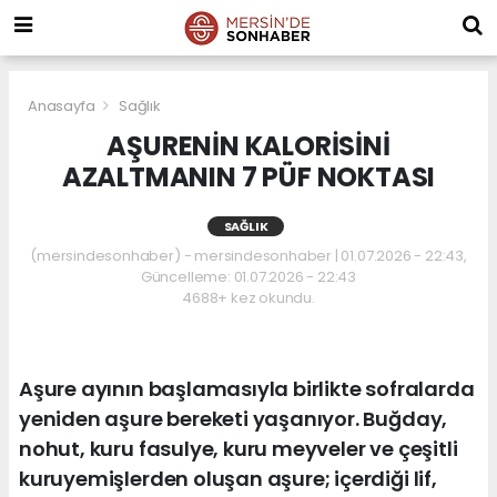
Anasayfa
Sağlık
AŞURENİN KALORİSİNİ
AZALTMANIN 7 PÜF NOKTASI
SAĞLIK
(mersindesonhaber) - mersindesonhaber | 01.07.2026 - 22:43,
Güncelleme: 01.07.2026 - 22:43
4688+ kez okundu.
Aşure ayının başlamasıyla birlikte sofralarda
yeniden aşure bereketi yaşanıyor. Buğday,
nohut, kuru fasulye, kuru meyveler ve çeşitli
kuruyemişlerden oluşan aşure; içerdiği lif,