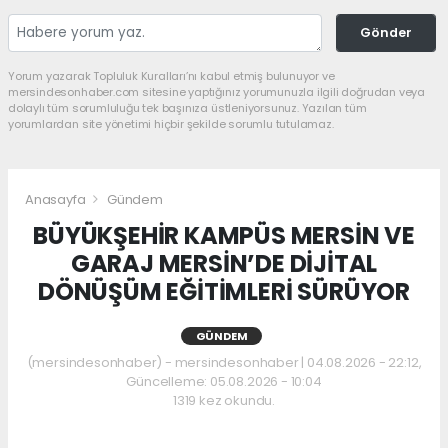
Gönder
Yorum yazarak Topluluk Kuralları’nı kabul etmiş bulunuyor ve
mersindesonhaber.com sitesine yaptığınız yorumunuzla ilgili doğrudan veya
dolaylı tüm sorumluluğu tek başınıza üstleniyorsunuz. Yazılan tüm
yorumlardan site yönetimi hiçbir şekilde sorumlu tutulamaz.
Anasayfa
Gündem
BÜYÜKŞEHİR KAMPÜS MERSİN VE
GARAJ MERSİN’DE DİJİTAL
DÖNÜŞÜM EĞİTİMLERİ SÜRÜYOR
GÜNDEM
(mersindesonhaber) - mersindesonhaber | 04.08.2026 - 22:12,
Güncelleme: 05.08.2026 - 10:04
1319 kez okundu.