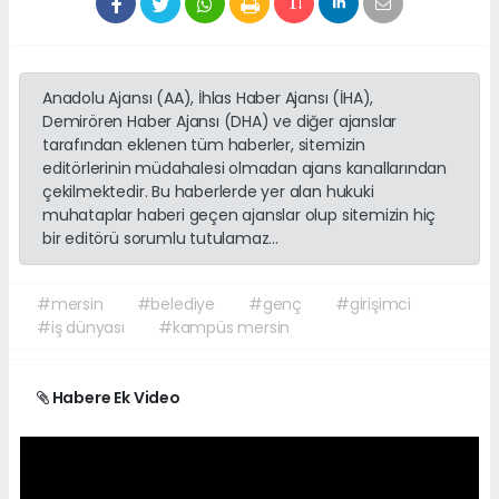
Anadolu Ajansı (AA), İhlas Haber Ajansı (İHA),
Demirören Haber Ajansı (DHA) ve diğer ajanslar
tarafından eklenen tüm haberler, sitemizin
editörlerinin müdahalesi olmadan ajans kanallarından
çekilmektedir. Bu haberlerde yer alan hukuki
muhataplar haberi geçen ajanslar olup sitemizin hiç
bir editörü sorumlu tutulamaz...
#mersin
#belediye
#genç
#girişimci
#iş dünyası
#kampüs mersin
Habere Ek Video