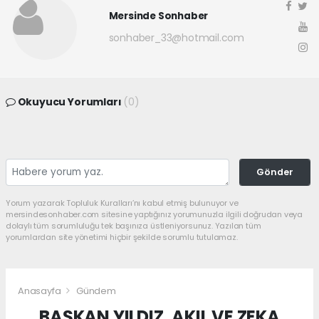
Mersinde Sonhaber
sonhaber_33@hotmail.com
Okuyucu Yorumları
(0)
Gönder
Yorum yazarak Topluluk Kuralları’nı kabul etmiş bulunuyor ve
mersindesonhaber.com sitesine yaptığınız yorumunuzla ilgili doğrudan veya
dolaylı tüm sorumluluğu tek başınıza üstleniyorsunuz. Yazılan tüm
yorumlardan site yönetimi hiçbir şekilde sorumlu tutulamaz.
Anasayfa
Gündem
BAŞKAN YILDIZ, AKIL VE ZEKA