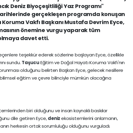
ık Deniz Biyoçeşitliliği Yaz Programı"
arihlerinde gerçekleşen programda konuşan
ı Koruma Vakfı Başkanı Mustafa Devrim Eyce,
nmasının önemine vurgu yaparak tüm
i olmaya davet etti.
nlere teşekkür ederek sözlerine başlayan Eyce, özellikle
rını sundu.
Taşucu
Eğitim ve Doğal Hayatı Koruma Vakfı'nın
runması olduğunu belirten Başkan Eyce, gelecek nesillere
bilimsel eğitim ve çevre bilinciyle mümkün olacağına
emlerinden biri olduğunu ve insan kaynaklı baskılar
ğunu dile getiren Eyce,
deniz
ekosistemlerini anlamanın,
anın herkesin ortak sorumluluğu olduğunu vurguladı.