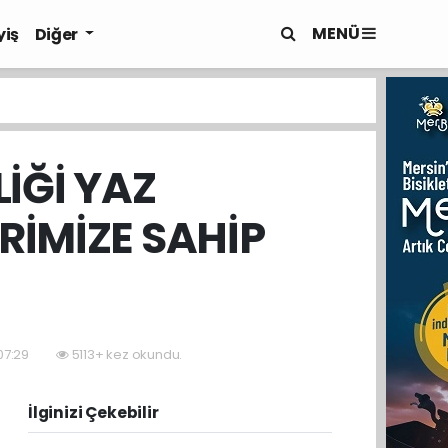
MENÜ
yiş
Diğer
LİĞİ YAZ
RİMİZE SAHİP
07:29
5113+ kez okundu.
İlginizi Çekebilir