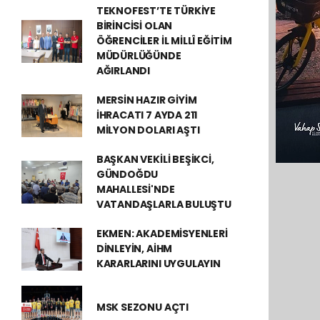
TEKNOFEST’TE TÜRKİYE
BİRİNCİSİ OLAN
ÖĞRENCİLER İL MİLLÎ EĞİTİM
MÜDÜRLÜĞÜNDE
AĞIRLANDI
MERSİN HAZIR GİYİM
İHRACATI 7 AYDA 211
MİLYON DOLARI AŞTI
BAŞKAN VEKİLİ BEŞİKCİ,
GÜNDOĞDU
MAHALLESİ'NDE
VATANDAŞLARLA BULUŞTU
EKMEN: AKADEMİSYENLERİ
DİNLEYİN, AİHM
KARARLARINI UYGULAYIN
MSK SEZONU AÇTI