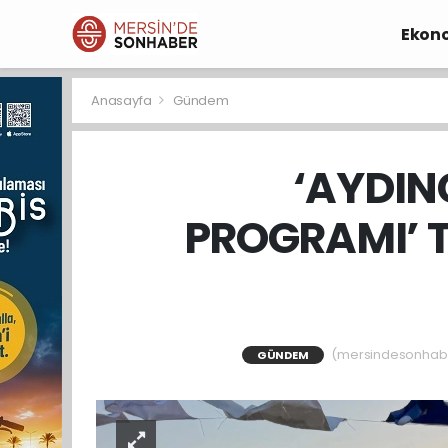
Ekon
Anasayfa
Gündem
‘AYDINC
PROGRAMI’ T
(mersindesonhaber
GÜNDEM