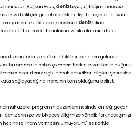
ünü hatırlatan Başkan Eyce,
deniz
biyoçeşitliliğinin sadece
rizm ve balıkçılık gibi ekonomik faaliyetleri için de hayati
 programın özellikle genç nesillerin
deniz
bilinci
erine aktif olarak katılmalarına vesile olmasını diledi.
nan her nefesin ve sofralardaki her lokmanın gelecek
Eyce, bu emanete sahip çıkmanın herkesin vazifesi olduğunu
lımcının birer
deniz
elçisi olarak edindikleri bilgileri çevresine
katkı sağlayacağına inancının tam olduğunu belirtti.
ta olmak üzere, programın düzenlenmesinde emeği geçen
denizlerimize ve biyoçeşitliliğimize yönelik farkındalığımızı
çin hepimize ilham vermesini umuyorum," sözleriyle