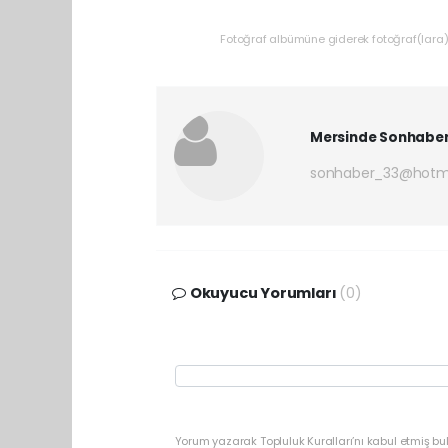
Fotoğraf albümüne giderek fotoğraf(lara) 
Mersinde Sonhabe
sonhaber_33@hotm
Okuyucu Yorumları
(0)
Yorum yazarak Topluluk Kuralları’nı kabul etmiş b