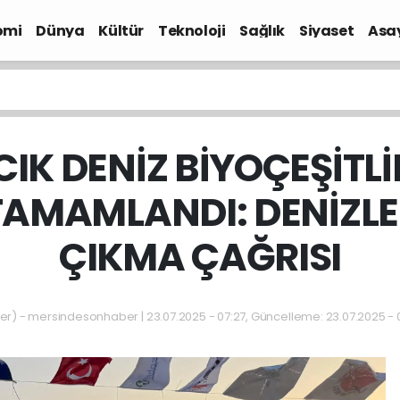
omi
Dünya
Kültür
Teknoloji
Sağlık
Siyaset
Asa
IK DENİZ BİYOÇEŞİTLİ
AMAMLANDI: DENİZLE
ÇIKMA ÇAĞRISI
) - mersindesonhaber | 23.07.2025 - 07:27, Güncelleme: 23.07.2025 - 