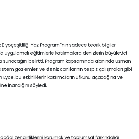
m
z
Biyoçeşitliliği Yaz Programı"nın sadece teorik bilgiler
ygulamalı eğitimlerle katılımcılara denizlerin büyüleyici
atı sunacağını belirtti. Program kapsamında alanında uzman
osistem gözlemleri ve
deniz
canlılarının tespit çalışmaları gibi
an Eyce, bu etkinliklerin katılımcıların ufkunu açacağına ve
ine inandığını söyledi.
oğal zenginliklerini korumak ve toplumsal farkındalığı