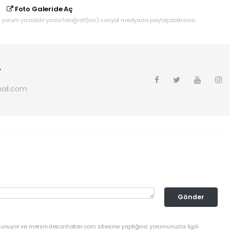
Foto Galeride Aç
yorum yazabilir yada fotoğraf(ları) sosyal medyada paylaşabilirsiniz.
r
ail.com
Gönder
ulunuyor ve mersindesonhaber.com sitesine yaptığınız yorumunuzla ilgili