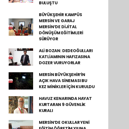
BULUŞTU
BÜYÜKŞEHİR KAMPÜS
MERSİN VE GARAJ
MERSİN’DE DİJİTAL
DÖNÜŞÜM EĞİTİMLERİ
SÜRÜYOR
ALİ BOZAN: DEDEOĞULLARI
KATLİAMININ HAFIZASINA
DOZER VURUYORLAR
MERSİN BÜYÜKŞEHİR’İN
AÇIK HAVA SİNEMASI BU
KEZ MİNİKLER İÇİN KURULDU
HAVUZ KENARINDA HAYAT
KURTARAN 9 GÜVENLİK
KURALI
MERSİN’DE OKULLAR YENİ
EĞİTİM ÖĞRETİM YILINA