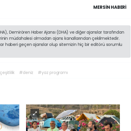
MERSIN HABERİ
(İHA), Demirören Haber Ajansı (DHA) ve diğer ajanslar tarafından
erinin müdahalesi olmadan ajans kanallarından çekilmektedir.
r haberi geçen ajanslar olup sitemizin hiç bir editörü sorumlu
eşitlilik
#deniz
#yaz programı