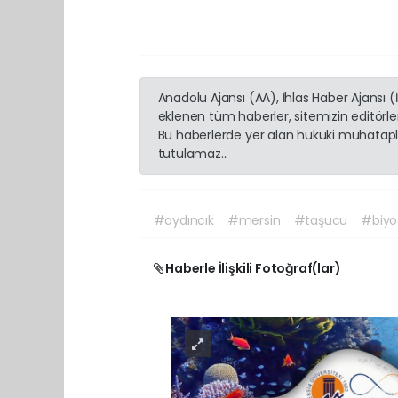
Anadolu Ajansı (AA), İhlas Haber Ajansı 
eklenen tüm haberler, sitemizin editörl
Bu haberlerde yer alan hukuki muhatapla
tutulamaz...
#aydıncık
#mersin
#taşucu
#biyoç
Haberle İlişkili Fotoğraf(lar)