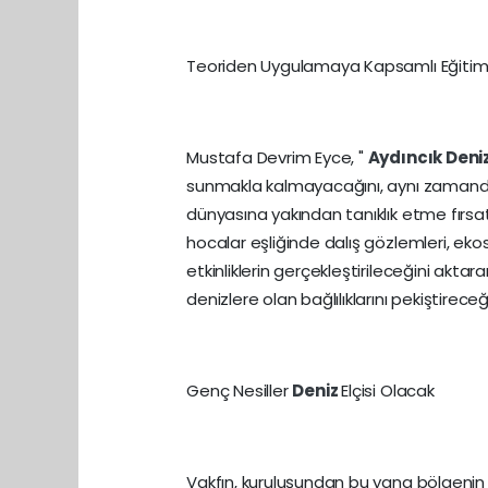
Teoriden Uygulamaya Kapsamlı Eğiti
Mustafa Devrim Eyce, "
Aydıncık
Deni
sunmakla kalmayacağını, aynı zamanda u
dünyasına yakından tanıklık etme fırs
hocalar eşliğinde dalış gözlemleri, ek
etkinliklerin gerçekleştirileceğini aktar
denizlere olan bağlılıklarını pekiştireceğ
Genç Nesiller
Deniz
Elçisi Olacak
Vakfın, kuruluşundan bu yana bölgenin d