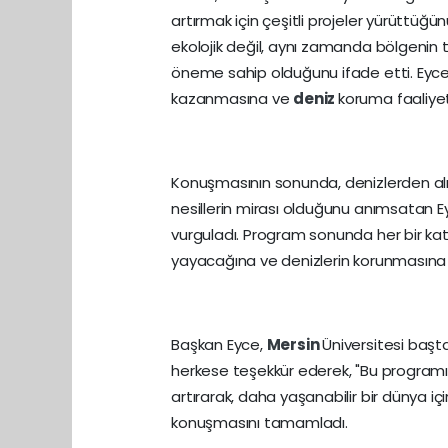
artırmak için çeşitli projeler yürüttüğ
ekolojik değil, aynı zamanda bölgenin tu
öneme sahip olduğunu ifade etti. Eyce,
kazanmasına ve
deniz
koruma faaliyetl
Konuşmasının sonunda, denizlerden alı
nesillerin mirası olduğunu anımsatan 
vurguladı. Program sonunda her bir katı
yayacağına ve denizlerin korunmasına 
Başkan Eyce,
Mersin
Üniversitesi baş
herkese teşekkür ederek, "Bu programın, 
artırarak, daha yaşanabilir bir dünya i
konuşmasını tamamladı.