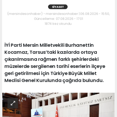
SIYASET
(mersindesonhaber) - mersindesonhaber | 06.08.2026 - 15:50,
Güncelleme: 07.08.2026 - 17:01
1874 kez okundu.
İYİ Parti Mersin Milletvekili Burhanettin
Kocamaz, Tarsus’taki kazılarda ortaya
çıkarılmasına rağmen farklı şehirlerdeki
müzelerde sergilenen tarihî eserlerin ilçeye
geri getirilmesi için Türkiye Büyük Millet
Meclisi Genel Kurulunda çağrıda bulundu.