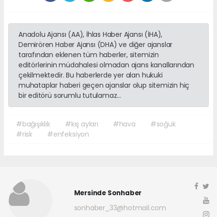
Anadolu Ajansı (AA), İhlas Haber Ajansı (İHA),
Demirören Haber Ajansı (DHA) ve diğer ajanslar
tarafından eklenen tüm haberler, sitemizin
editörlerinin müdahalesi olmadan ajans kanallarından
çekilmektedir. Bu haberlerde yer alan hukuki
muhataplar haberi geçen ajanslar olup sitemizin hiç
bir editörü sorumlu tutulamaz...
#bağışıklık
#kış ayları
#hava
#soğuk
#risk
#enfeksiyon
Mersinde Sonhaber
sonhaber_33@hotmail.com