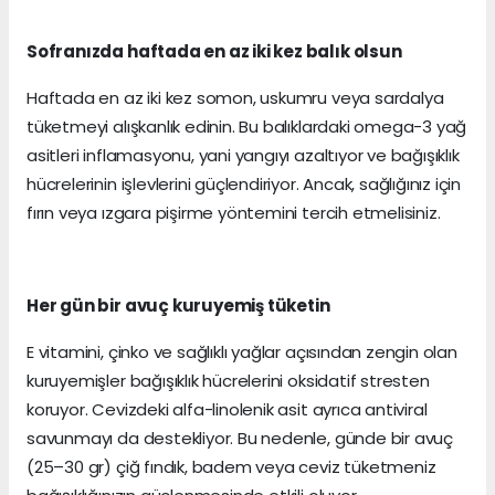
Sofranızda haftada en az iki kez balık olsun
Haftada en az iki kez somon, uskumru veya sardalya
tüketmeyi alışkanlık edinin. Bu balıklardaki omega-3 yağ
asitleri inflamasyonu, yani yangıyı azaltıyor ve bağışıklık
hücrelerinin işlevlerini güçlendiriyor. Ancak, sağlığınız için
fırın veya ızgara pişirme yöntemini tercih etmelisiniz.
Her gün bir avuç kuruyemiş tüketin
E vitamini, çinko ve sağlıklı yağlar açısından zengin olan
kuruyemişler bağışıklık hücrelerini oksidatif stresten
koruyor. Cevizdeki alfa-linolenik asit ayrıca antiviral
savunmayı da destekliyor. Bu nedenle, günde bir avuç
(25–30 gr) çiğ fındık, badem veya ceviz tüketmeniz