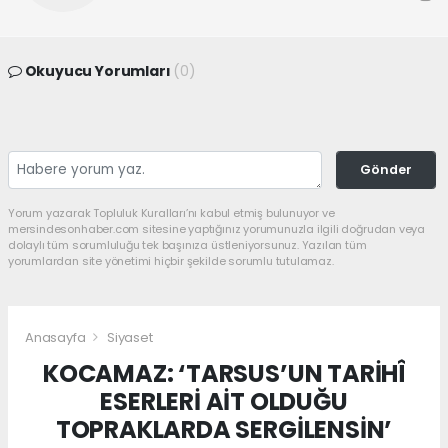
Okuyucu Yorumları
(0)
Gönder
Yorum yazarak Topluluk Kuralları’nı kabul etmiş bulunuyor ve
mersindesonhaber.com sitesine yaptığınız yorumunuzla ilgili doğrudan veya
dolaylı tüm sorumluluğu tek başınıza üstleniyorsunuz. Yazılan tüm
yorumlardan site yönetimi hiçbir şekilde sorumlu tutulamaz.
Anasayfa
Siyaset
KOCAMAZ: ‘TARSUS’UN TARİHÎ
ESERLERİ AİT OLDUĞU
TOPRAKLARDA SERGİLENSİN’