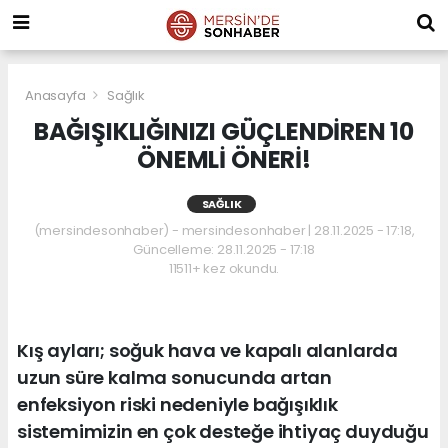
Anasayfa
Sağlık
BAĞIŞIKLIĞINIZI GÜÇLENDİREN 10
ÖNEMLİ ÖNERİ!
SAĞLIK
(mersindesonhaber) - mersindesonhaber | 28.11.2025 - 17:18,
Güncelleme: 28.11.2025 - 17:18
11511+ kez okundu.
Kış ayları; soğuk hava ve kapalı alanlarda
uzun süre kalma sonucunda artan
enfeksiyon riski nedeniyle bağışıklık
sistemimizin en çok desteğe ihtiyaç duyduğu