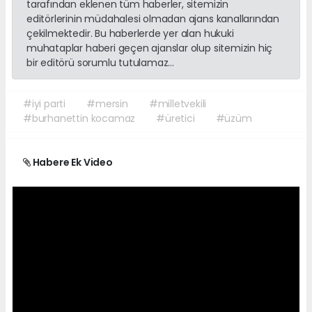
tarafından eklenen tüm haberler, sitemizin
editörlerinin müdahalesi olmadan ajans kanallarından
çekilmektedir. Bu haberlerde yer alan hukuki
muhataplar haberi geçen ajanslar olup sitemizin hiç
bir editörü sorumlu tutulamaz...
#iyi parti
#mersin
#milletvekili
#burhanettin kocamaz
#üretici
#üzüm
Habere Ek Video