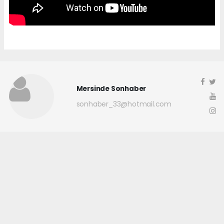
Mersinde Sonhaber
sonhaber_33@hotmail.com
Okuyucu Yorumları
(0)
Gönder
Yorum yazarak Topluluk Kuralları’nı kabul etmiş bulunuyor ve
mersindesonhaber.com sitesine yaptığınız yorumunuzla ilgili doğrudan veya