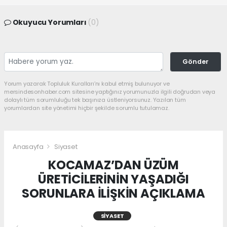
Okuyucu Yorumları
(0)
Gönder
Yorum yazarak Topluluk Kuralları’nı kabul etmiş bulunuyor ve
mersindesonhaber.com sitesine yaptığınız yorumunuzla ilgili doğrudan veya
dolaylı tüm sorumluluğu tek başınıza üstleniyorsunuz. Yazılan tüm
yorumlardan site yönetimi hiçbir şekilde sorumlu tutulamaz.
Anasayfa
Siyaset
KOCAMAZ’DAN ÜZÜM
ÜRETİCİLERİNİN YAŞADIĞI
SORUNLARA İLİŞKİN AÇIKLAMA
SIYASET