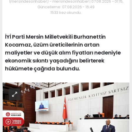
(mersindesonhaber) - mersindesonhaber | 07.08.2026 - 01:15,
Güncelleme: 07.08.2026 - 16:49
1533 kez okundu.
İYİ Parti Mersin Milletvekili Burhanettin
Kocamaz, üzüm üreticilerinin artan
maliyetler ve düşük alım fiyatları nedeniyle
ekonomik sıkıntı yaşadığını belirterek
hükümete çağrıda bulundu.