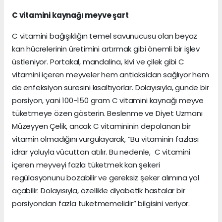
C vitamini kaynağı meyve şart
C vitamini bağışıklığın temel savunucusu olan beyaz
kan hücrelerinin üretimini artırmak gibi önemli bir işlev
üstleniyor. Portakal, mandalina, kivi ve çilek gibi C
vitamini içeren meyveler hem antioksidan sağlıyor hem
de enfeksiyon süresini kısaltıyorlar. Dolayısıyla, günde bir
porsiyon, yani 100-150 gram C vitamini kaynağı meyve
tüketmeye özen gösterin. Beslenme ve Diyet Uzmanı
Müzeyyen Çelik, ancak C vitamininin depolanan bir
vitamin olmadığını vurgulayarak, “Bu vitaminin fazlası
idrar yoluyla vücuttan atılır. Bu nedenle, C vitamini
içeren meyveyi fazla tüketmek kan şekeri
regülasyonunu bozabilir ve gereksiz şeker alımına yol
açabilir. Dolayısıyla, özellikle diyabetik hastalar bir
porsiyondan fazla tüketmemelidir” bilgisini veriyor.