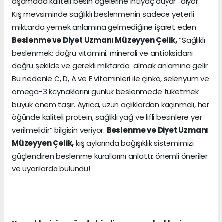
aşamada kaliteli besin öğelerine ihtiyaç duyar” diyor.
Kış mevsiminde sağlıklı beslenmenin sadece yeterli
miktarda yemek anlamına gelmediğine işaret eden
Beslenme ve Diyet Uzmanı Müzeyyen Çelik,
“Sağlıklı
beslenmek; doğru vitamini, minerali ve antioksidanı
doğru şekilde ve gerekli miktarda almak anlamına gelir.
Bu nedenle C, D, A ve E vitaminleri ile çinko, selenyum ve
omega-3 kaynaklarını günlük beslenmede tüketmek
büyük önem taşır. Ayrıca, uzun açlıklardan kaçınmalı, her
öğünde kaliteli protein, sağlıklı yağ ve lifli besinlere yer
verilmelidir” bilgisin veriyor.
Beslenme ve Diyet Uzmanı
Müzeyyen Çelik,
kış aylarında bağışıklık sistemimizi
güçlendiren beslenme kurallarını anlattı; önemli öneriler
ve uyarılarda bulundu!