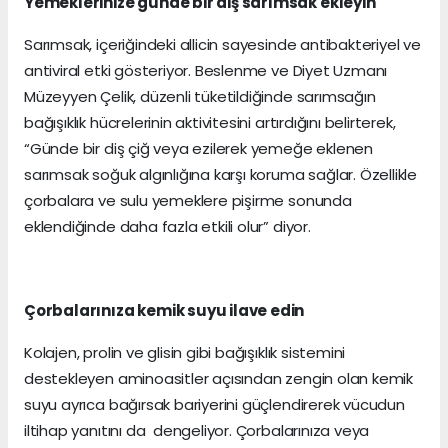
Yemeklerinize günde bir diş sarımsak ekleyin
Sarımsak, içeriğindeki allicin sayesinde antibakteriyel ve
antiviral etki gösteriyor. Beslenme ve Diyet Uzmanı
Müzeyyen Çelik, düzenli tüketildiğinde sarımsağın
bağışıklık hücrelerinin aktivitesini artırdığını belirterek,
“Günde bir diş çiğ veya ezilerek yemeğe eklenen
sarımsak soğuk algınlığına karşı koruma sağlar. Özellikle
çorbalara ve sulu yemeklere pişirme sonunda
eklendiğinde daha fazla etkili olur” diyor.
Çorbalarınıza kemik suyu ilave edin
Kolajen, prolin ve glisin gibi bağışıklık sistemini
destekleyen aminoasitler açısından zengin olan kemik
suyu ayrıca bağırsak bariyerini güçlendirerek vücudun
iltihap yanıtını da dengeliyor. Çorbalarınıza veya