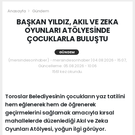
Anasayfa
Gündem
BAŞKAN YILDIZ, AKIL VE ZEKA
OYUNLARI ATÖLYESİNDE
ÇOCUKLARLA BULUŞTU
GÜNDEM
(mersindesonhaber) - mersindesonhaber | 04.08.2026 - 15:07,
Güncelleme: 05.08.2026 - 10:06
1561 kez okundu.
Toroslar Belediyesinin çocukların yaz tatilini
hem eğlenerek hem de öğrenerek
geçirmelerini sağlamak amacıyla kırsal
mahallelerde düzenlediği Akıl ve Zeka
Oyunları Atölyesi, yoğun ilgi görüyor.