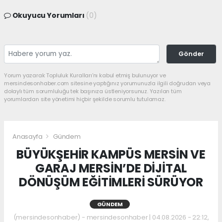
Okuyucu Yorumları
(0)
Gönder
Yorum yazarak Topluluk Kuralları’nı kabul etmiş bulunuyor ve
mersindesonhaber.com sitesine yaptığınız yorumunuzla ilgili doğrudan veya
dolaylı tüm sorumluluğu tek başınıza üstleniyorsunuz. Yazılan tüm
yorumlardan site yönetimi hiçbir şekilde sorumlu tutulamaz.
Anasayfa
Gündem
BÜYÜKŞEHİR KAMPÜS MERSİN VE
GARAJ MERSİN’DE DİJİTAL
DÖNÜŞÜM EĞİTİMLERİ SÜRÜYOR
GÜNDEM
(mersindesonhaber) - mersindesonhaber | 04.08.2026 - 22:12,