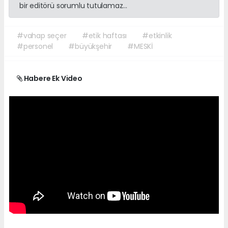
bir editörü sorumlu tutulamaz...
#vahap seçer
#etik haftası
#etkinlik
#personel
#büyükşehir
#MESKİ
Habere Ek Video