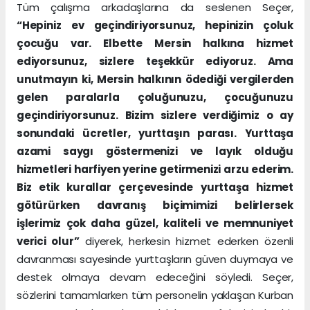
Tüm çalışma arkadaşlarına da seslenen Seçer,
“Hepiniz ev geçindiriyorsunuz, hepinizin çoluk
çocuğu var. Elbette Mersin halkına hizmet
ediyorsunuz, sizlere teşekkür ediyoruz. Ama
unutmayın ki, Mersin halkının ödediği vergilerden
gelen paralarla çoluğunuzu, çocuğunuzu
geçindiriyorsunuz. Bizim sizlere verdiğimiz o ay
sonundaki ücretler, yurttaşın parası. Yurttaşa
azami saygı göstermenizi ve layık olduğu
hizmetleri harfiyen yerine getirmenizi arzu ederim.
Biz etik kurallar çerçevesinde yurttaşa hizmet
götürürken davranış biçimimizi belirlersek
işlerimiz çok daha güzel, kaliteli ve memnuniyet
verici olur”
diyerek, herkesin hizmet ederken özenli
davranması sayesinde yurttaşların güven duymaya ve
destek olmaya devam edeceğini söyledi. Seçer,
sözlerini tamamlarken tüm personelin yaklaşan Kurban