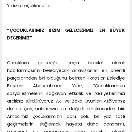
Yıldız’a teşekkür etti.
“ÇOCUKLARIMIZ BİZİM GELECEĞİMİZ, EN BÜYÜK
DEĞERİMİZ”
Çocukların geleceğe güçlü bireyler olarak
hazırlanmasının belediyecilik anlayışlarının en önemli
parçalarından biri olduğunu belirten Toroslar Belediye
Başkanı Abdurrahman Yıldız, “Çocuklarımızın
sosyalleşmelerini sağlayan etkinlik ve faaliyetlerimizi
aralıksız sürdürüyoruz. Akıl ve Zeka Oyunları Atölyemiz
de bu çalışmalarımızın en değerli örneklerinden biri.
Amacımız çocuklarımızın dolu dolu bir yaz tatili
geçirmelerini sağlamak, hayata daha donanımlı,
özgüvenli ve paylaşmayı bilen bireyler olarak