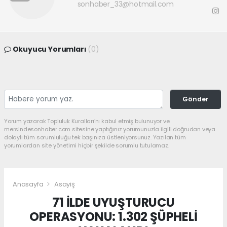
sonhaber_33@hotmail.com
Okuyucu Yorumları
(0)
Gönder
Yorum yazarak Topluluk Kuralları’nı kabul etmiş bulunuyor ve
mersindesonhaber.com sitesine yaptığınız yorumunuzla ilgili doğrudan veya
dolaylı tüm sorumluluğu tek başınıza üstleniyorsunuz. Yazılan tüm
yorumlardan site yönetimi hiçbir şekilde sorumlu tutulamaz.
Anasayfa
Asayiş
71 İLDE UYUŞTURUCU
OPERASYONU: 1.302 ŞÜPHELİ