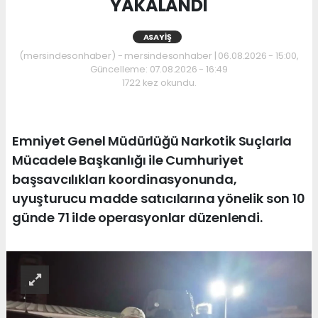
YAKALANDI
ASAYIŞ
(mersindesonhaber) - mersindesonhaber | 06.08.2026 - 15:00,
Güncelleme: 07.08.2026 - 16:49
1722 kez okundu.
Emniyet Genel Müdürlüğü Narkotik Suçlarla
Mücadele Başkanlığı ile Cumhuriyet
başsavcılıkları koordinasyonunda,
uyuşturucu madde satıcılarına yönelik son 10
günde 71 ilde operasyonlar düzenlendi.