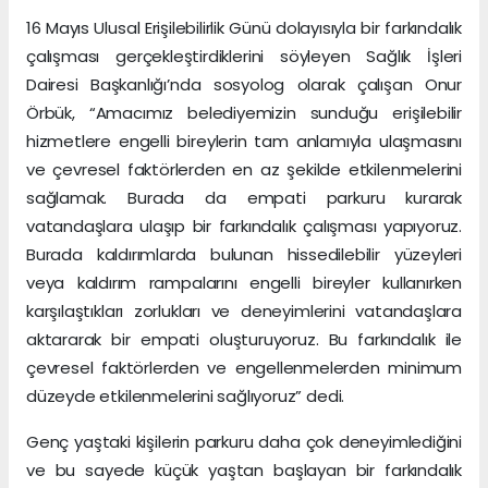
16 Mayıs Ulusal Erişilebilirlik Günü dolayısıyla bir farkındalık
çalışması gerçekleştirdiklerini söyleyen Sağlık İşleri
Dairesi Başkanlığı’nda sosyolog olarak çalışan Onur
Örbük, “Amacımız belediyemizin sunduğu erişilebilir
hizmetlere engelli bireylerin tam anlamıyla ulaşmasını
ve çevresel faktörlerden en az şekilde etkilenmelerini
sağlamak. Burada da empati parkuru kurarak
vatandaşlara ulaşıp bir farkındalık çalışması yapıyoruz.
Burada kaldırımlarda bulunan hissedilebilir yüzeyleri
veya kaldırım rampalarını engelli bireyler kullanırken
karşılaştıkları zorlukları ve deneyimlerini vatandaşlara
aktararak bir empati oluşturuyoruz. Bu farkındalık ile
çevresel faktörlerden ve engellenmelerden minimum
düzeyde etkilenmelerini sağlıyoruz” dedi.
Genç yaştaki kişilerin parkuru daha çok deneyimlediğini
ve bu sayede küçük yaştan başlayan bir farkındalık