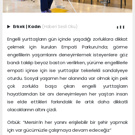
Erkek
|
Kadın
(Haberi Sesli Oku)
Engelli yurttaşların gün içinde yaşadığı zorluklara dikkat
çekmek için kurulan Empati Parkuru’nda; görme
engellilerin yaşamlarını deneyimlemek isteyenlere göz
bandı takılıp beyaz baston verilirken, yürüme engellilerle
empati içinse için ise yurttaşlar tekerlekli sandalyeye
oturdu. Sosyal yaşamın her alanında var olmak için pek
çok zorlukla başa çıkan engelli yurttaşların
hayatlarından bir anı deneyimleyen her yaştan insan
ise elde ettikleri farkındalık ile artık daha dikkatli
olacaklarının altını çizdi.
Örbük: “Mersin’in her yanını erişilebilir bir şehir yapmak
için var gücümüzle çalışmaya devam edeceğiz”