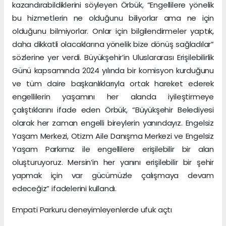
kazandırabildiklerini söyleyen Örbük, “Engellilere yönelik
bu hizmetlerin ne olduğunu biliyorlar ama ne için
olduğunu bilmiyorlar. Onlar için bilgilendirmeler yaptık,
daha dikkatli olacaklarına yönelik bize dönüş sağladılar”
sözlerine yer verdi. Büyükşehir’in Uluslararası Erişilebilirlik
Günü kapsamında 2024 yılında bir komisyon kurduğunu
ve tüm daire başkanlıklarıyla ortak hareket ederek
engellilerin yaşamını her alanda iyileştirmeye
çalıştıklarını ifade eden Örbük, “Büyükşehir Belediyesi
olarak her zaman engelli bireylerin yanındayız. Engelsiz
Yaşam Merkezi, Otizm Aile Danışma Merkezi ve Engelsiz
Yaşam Parkımız ile engellilere erişilebilir bir alan
oluşturuyoruz. Mersin’in her yanını erişilebilir bir şehir
yapmak için var gücümüzle çalışmaya devam
edeceğiz” ifadelerini kullandı.
Empati Parkuru deneyimleyenlerde ufuk açtı