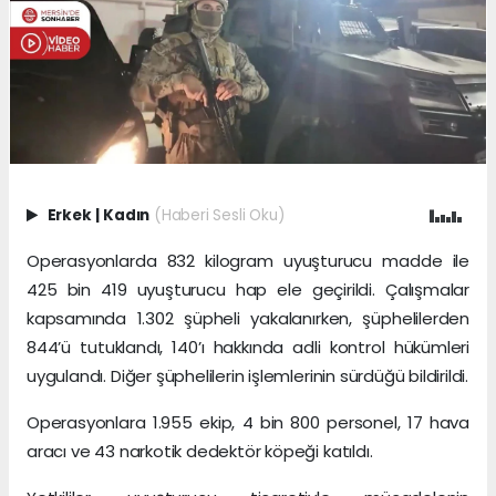
Erkek
|
Kadın
(Haberi Sesli Oku)
Operasyonlarda 832 kilogram uyuşturucu madde ile
425 bin 419 uyuşturucu hap ele geçirildi. Çalışmalar
kapsamında 1.302 şüpheli yakalanırken, şüphelilerden
844’ü tutuklandı, 140’ı hakkında adli kontrol hükümleri
uygulandı. Diğer şüphelilerin işlemlerinin sürdüğü bildirildi.
Operasyonlara 1.955 ekip, 4 bin 800 personel, 17 hava
aracı ve 43 narkotik dedektör köpeği katıldı.