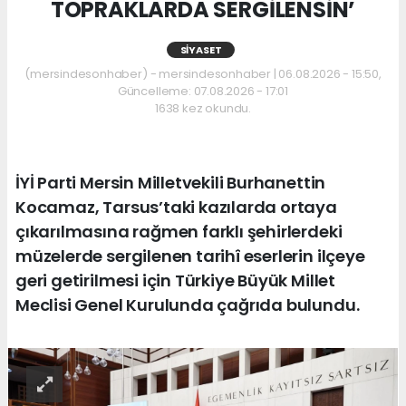
TOPRAKLARDA SERGİLENSİN’
SIYASET
(mersindesonhaber) - mersindesonhaber | 06.08.2026 - 15:50,
Güncelleme: 07.08.2026 - 17:01
1638 kez okundu.
İYİ Parti Mersin Milletvekili Burhanettin
Kocamaz, Tarsus’taki kazılarda ortaya
çıkarılmasına rağmen farklı şehirlerdeki
müzelerde sergilenen tarihî eserlerin ilçeye
geri getirilmesi için Türkiye Büyük Millet
Meclisi Genel Kurulunda çağrıda bulundu.