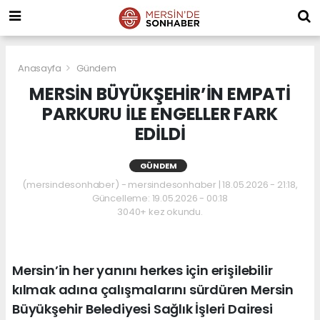
Anasayfa
Gündem
MERSİN BÜYÜKŞEHİR’İN EMPATİ
PARKURU İLE ENGELLER FARK
EDİLDİ
GÜNDEM
(mersindesonhaber) - mersindesonhaber | 18.05.2026 - 21:18,
Güncelleme: 19.05.2026 - 00:18
3040+ kez okundu.
Mersin’in her yanını herkes için erişilebilir
kılmak adına çalışmalarını sürdüren Mersin
Büyükşehir Belediyesi Sağlık İşleri Dairesi