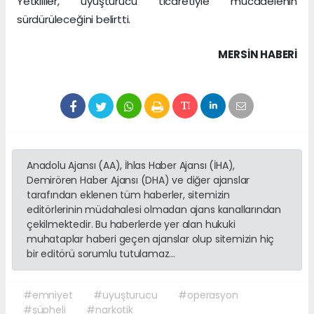
Yetkililer, uyuşturucu ticaretiyle mücadelenin
sürdürüleceğini belirtti.
MERSIN HABERİ
Anadolu Ajansı (AA), İhlas Haber Ajansı (İHA),
Demirören Haber Ajansı (DHA) ve diğer ajanslar
tarafından eklenen tüm haberler, sitemizin
editörlerinin müdahalesi olmadan ajans kanallarından
çekilmektedir. Bu haberlerde yer alan hukuki
muhataplar haberi geçen ajanslar olup sitemizin hiç
bir editörü sorumlu tutulamaz...
#emniyet
#uyuşturucu
#operasyon
#şüpheli
#narkotik