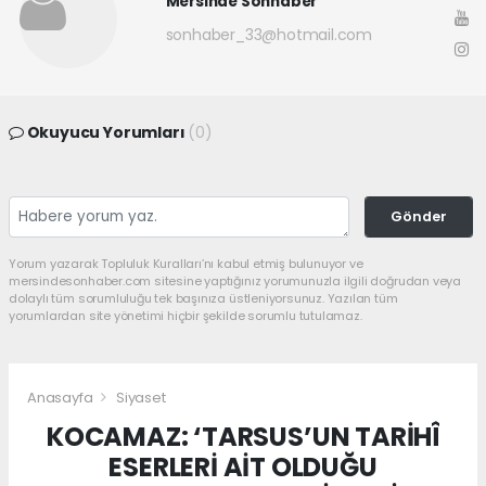
Mersinde Sonhaber
sonhaber_33@hotmail.com
Okuyucu Yorumları
(0)
Gönder
Yorum yazarak Topluluk Kuralları’nı kabul etmiş bulunuyor ve
mersindesonhaber.com sitesine yaptığınız yorumunuzla ilgili doğrudan veya
dolaylı tüm sorumluluğu tek başınıza üstleniyorsunuz. Yazılan tüm
yorumlardan site yönetimi hiçbir şekilde sorumlu tutulamaz.
Anasayfa
Siyaset
KOCAMAZ: ‘TARSUS’UN TARİHÎ
ESERLERİ AİT OLDUĞU