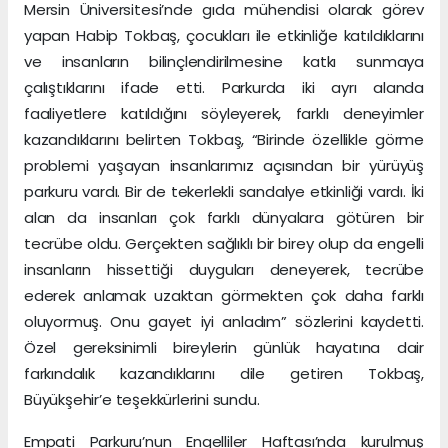
Mersin Üniversitesi’nde gıda mühendisi olarak görev
yapan Habip Tokbaş, çocukları ile etkinliğe katıldıklarını
ve insanların bilinçlendirilmesine katkı sunmaya
çalıştıklarını ifade etti. Parkurda iki ayrı alanda
faaliyetlere katıldığını söyleyerek, farklı deneyimler
kazandıklarını belirten Tokbaş, “Birinde özellikle görme
problemi yaşayan insanlarımız açısından bir yürüyüş
parkuru vardı. Bir de tekerlekli sandalye etkinliği vardı. İki
alan da insanları çok farklı dünyalara götüren bir
tecrübe oldu. Gerçekten sağlıklı bir birey olup da engelli
insanların hissettiği duyguları deneyerek, tecrübe
ederek anlamak uzaktan görmekten çok daha farklı
oluyormuş. Onu gayet iyi anladım” sözlerini kaydetti.
Özel gereksinimli bireylerin günlük hayatına dair
farkındalık kazandıklarını dile getiren Tokbaş,
Büyükşehir’e teşekkürlerini sundu.
Empati Parkuru’nun Engelliler Haftası’nda kurulmuş