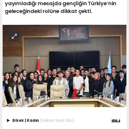
yayımladığı mesajda gençliğin Türkiye’nin
geleceğindeki rolüne dikkat çekti.
Erkek
|
Kadın
(Haberi Sesli Oku)