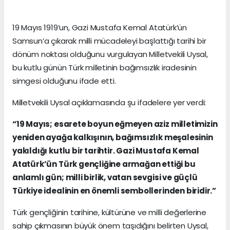
19 Mayıs 1919’un, Gazi Mustafa Kemal Atatürk’ün
Samsun’a çıkarak milli mücadeleyi başlattığı tarihi bir
dönüm noktası olduğunu vurgulayan Milletvekili Uysal,
bu kutlu günün Türk milletinin bağımsızlık iradesinin
simgesi olduğunu ifade etti.
Milletvekili Uysal açıklamasında şu ifadelere yer verdi:
“19 Mayıs; esarete boyun eğmeyen aziz milletimizin
yeniden ayağa kalkışının, bağımsızlık meşalesinin
yakıldığı kutlu bir tarihtir. Gazi Mustafa Kemal
Atatürk’ün Türk gençliğine armağan ettiği bu
anlamlı gün; milli birlik, vatan sevgisi ve güçlü
Türkiye idealinin en önemli sembollerinden biridir.”
Türk gençliğinin tarihine, kültürüne ve milli değerlerine
sahip çıkmasının büyük önem taşıdığını belirten Uysal,