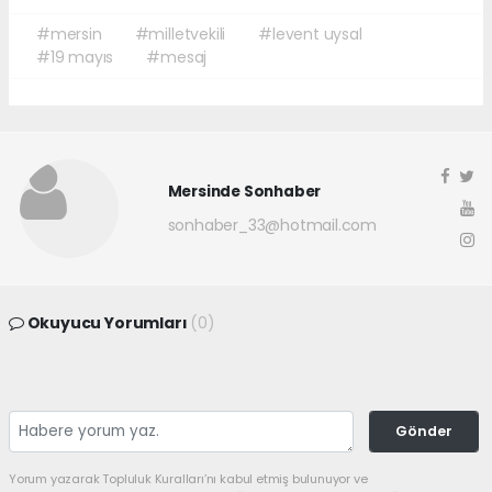
#mersin
#milletvekili
#levent uysal
#19 mayıs
#mesaj
Mersinde Sonhaber
sonhaber_33@hotmail.com
Okuyucu Yorumları
(0)
Gönder
Yorum yazarak Topluluk Kuralları’nı kabul etmiş bulunuyor ve