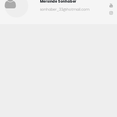
Mersinde Sonhaber
sonhaber_33@hotmail.com
Okuyucu Yorumları
(0)
Gönder
Yorum yazarak Topluluk Kuralları’nı kabul etmiş bulunuyor ve
mersindesonhaber.com sitesine yaptığınız yorumunuzla ilgili doğrudan veya
dolaylı tüm sorumluluğu tek başınıza üstleniyorsunuz. Yazılan tüm
yorumlardan site yönetimi hiçbir şekilde sorumlu tutulamaz.
haber paketi
haber scripti
haber yazılımı
Tüm hakları saklı tutulmaktadır.Copyright 2026©