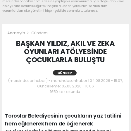
mersindesonhaber.com sitesine yaptığınız yorumunuzla ilgili doğrudan veya
dolaylı tüm sorumluluğu tek başınıza üstleniyorsunuz. Yazılan tüm
yorumlardan site yönetimi hiçbir şekilde sorumlu tutulamaz.
Anasayfa
Gündem
BAŞKAN YILDIZ, AKIL VE ZEKA
OYUNLARI ATÖLYESİNDE
ÇOCUKLARLA BULUŞTU
GÜNDEM
(mersindesonhaber) - mersindesonhaber | 04.08.2026 - 15:07,
Güncelleme: 05.08.2026 - 10:06
1650 kez okundu.
Toroslar Belediyesinin çocukların yaz tatilini
hem eğlenerek hem de öğrenerek