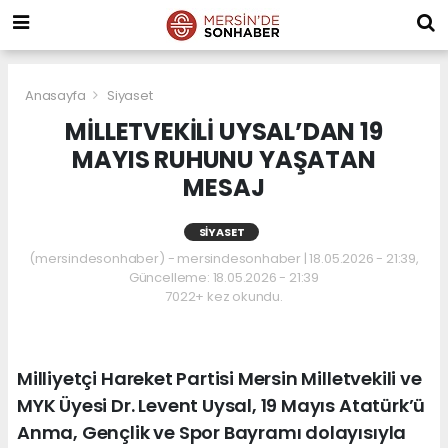
Anasayfa
Siyaset
MİLLETVEKİLİ UYSAL’DAN 19
MAYIS RUHUNU YAŞATAN
MESAJ
SIYASET
(mersindesonhaber) - mersindesonhaber | 18.05.2026 - 21:39,
Güncelleme: 18.05.2026 - 21:39
7022+ kez okundu.
Milliyetçi Hareket Partisi Mersin Milletvekili ve
MYK Üyesi Dr. Levent Uysal, 19 Mayıs Atatürk’ü
Anma, Gençlik ve Spor Bayramı dolayısıyla