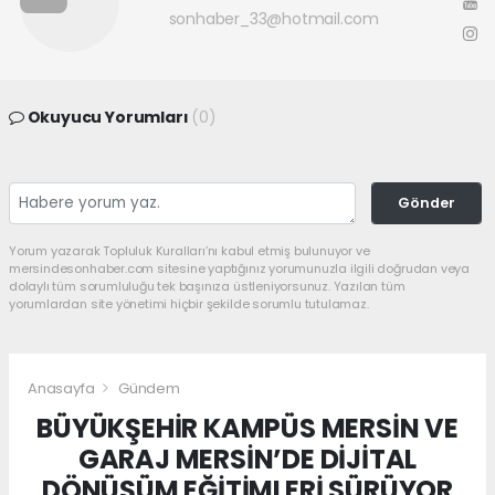
sonhaber_33@hotmail.com
Okuyucu Yorumları
(0)
Gönder
Yorum yazarak Topluluk Kuralları’nı kabul etmiş bulunuyor ve
mersindesonhaber.com sitesine yaptığınız yorumunuzla ilgili doğrudan veya
dolaylı tüm sorumluluğu tek başınıza üstleniyorsunuz. Yazılan tüm
yorumlardan site yönetimi hiçbir şekilde sorumlu tutulamaz.
Anasayfa
Gündem
BÜYÜKŞEHİR KAMPÜS MERSİN VE
GARAJ MERSİN’DE DİJİTAL
DÖNÜŞÜM EĞİTİMLERİ SÜRÜYOR