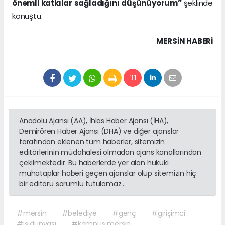
önemli katkılar sağladığını düşünüyorum”
şeklinde
konuştu.
MERSIN HABERİ
Anadolu Ajansı (AA), İhlas Haber Ajansı (İHA),
Demirören Haber Ajansı (DHA) ve diğer ajanslar
tarafından eklenen tüm haberler, sitemizin
editörlerinin müdahalesi olmadan ajans kanallarından
çekilmektedir. Bu haberlerde yer alan hukuki
muhataplar haberi geçen ajanslar olup sitemizin hiç
bir editörü sorumlu tutulamaz...
#mersin
#belediye
#genç
#girişimci
#iş dünyası
#kampüs mersin