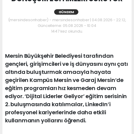
GÜNDEM
(mersindesonhaber) - mersindesonhaber | 04.08.2026 - 22:12,
Güncelleme: 05.08.2026 - 10:04
1447 kez okundu.
Mersin Büyükşehir Belediyesi tarafından
gençleri, girişimcileri ve iş dünyasını aynı çatı
altında buluşturmak amacıyla hayata
geçirilen Kampüs Mersin ve Garaj Mersin’de
eğitim programları hız kesmeden devam
ediyor. ‘Dijital Liderler Geliyor’ eğitim serisinin
2. buluşmasında katılımcılar, LinkedIn’i
profesyonel kariyerlerinde daha etkili
kullanmanın yollarını öğrendi.