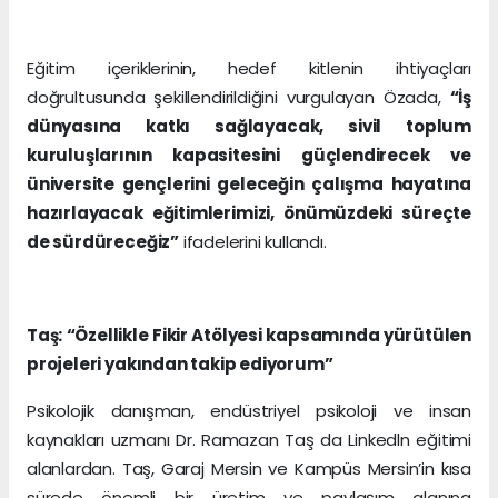
Eğitim içeriklerinin, hedef kitlenin ihtiyaçları
doğrultusunda şekillendirildiğini vurgulayan Özada,
“İş
dünyasına katkı sağlayacak, sivil toplum
kuruluşlarının kapasitesini güçlendirecek ve
üniversite gençlerini geleceğin çalışma hayatına
hazırlayacak eğitimlerimizi, önümüzdeki süreçte
de sürdüreceğiz”
ifadelerini kullandı.
Taş: “Özellikle Fikir Atölyesi kapsamında yürütülen
projeleri yakından takip ediyorum”
Psikolojik danışman, endüstriyel psikoloji ve insan
kaynakları uzmanı Dr. Ramazan Taş da Linkedln eğitimi
alanlardan. Taş, Garaj Mersin ve Kampüs Mersin’in kısa
sürede önemli bir üretim ve paylaşım alanına