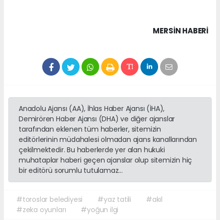
MERSIN HABERİ
Anadolu Ajansı (AA), İhlas Haber Ajansı (İHA),
Demirören Haber Ajansı (DHA) ve diğer ajanslar
tarafından eklenen tüm haberler, sitemizin
editörlerinin müdahalesi olmadan ajans kanallarından
çekilmektedir. Bu haberlerde yer alan hukuki
muhataplar haberi geçen ajanslar olup sitemizin hiç
bir editörü sorumlu tutulamaz...
#toroslar belediyesi
#yaz tatili
#akıl
#zeka oyunları
#yoğun ilgi