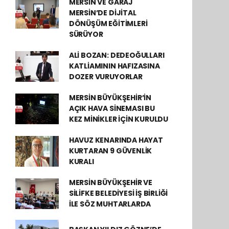
MERSİN VE GARAJ
MERSİN’DE DİJİTAL
DÖNÜŞÜM EĞİTİMLERİ
SÜRÜYOR
ALİ BOZAN: DEDEOĞULLARI
KATLİAMININ HAFIZASINA
DOZER VURUYORLAR
MERSİN BÜYÜKŞEHİR’İN
AÇIK HAVA SİNEMASI BU
KEZ MİNİKLER İÇİN KURULDU
HAVUZ KENARINDA HAYAT
KURTARAN 9 GÜVENLİK
KURALI
MERSİN BÜYÜKŞEHİR VE
SİLİFKE BELEDİYESİ İŞ BİRLİĞİ
İLE SÖZ MUHTARLARDA