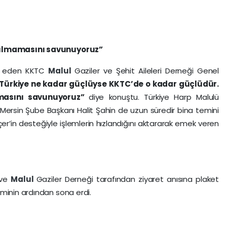
yrılmamasını savunuyoruz”
kür eden KKTC
Malul
Gaziler ve Şehit Aileleri Derneği Genel
Türkiye ne kadar güçlüyse KKTC’de o kadar güçlüdür.
amasını savunuyoruz”
diye konuştu. Türkiye Harp Malulü
i Mersin Şube Başkanı Halit Şahin de uzun süredir bina temini
er’in desteğiyle işlemlerin hızlandığını aktararak emek veren
 ve
Malul
Gaziler Derneği tarafından ziyaret anısına plaket
minin ardından sona erdi.