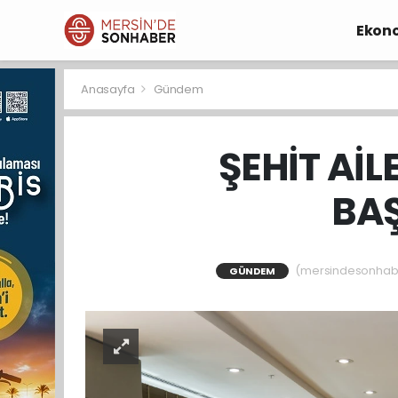
Ekon
Anasayfa
Gündem
ŞEHİT AİL
BAŞ
(mersindesonhaber)
GÜNDEM