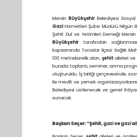
Mersin
Büyükşehir
Belediyesi Sosyal 
Gazi
Hizmetleri Şube Müdürü Nilgün B
Şehit Dul ve Yetimleri Derneği Mersin 
Büyükşehir
tarafından sağlanması
kapsamında Toroslar ilçesi Sağlık Mah
100 metrekarelik alan,
şehit
aileleri v
burada toplantı, seminer, anma programla
oluşturuldu. İş birliği çerçevesinde; sos
ile mevlit ve yemek organizasyonların
Belediyesi üstlenecek ve genel ihtiyaç
sunacak.
Başkan Seçer: “Şehit,
gazi
ve
gazi
ai
Başkan Seçer,
şehit
aileleri ve gazil