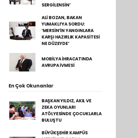
SERGİLENSİN’
ALİ BOZAN, BAKAN
YUMAKLI’YA SORDU:
‘MERSİN’İN YANGINLARA
KARŞI HAZIRLIK KAPASİTESİ
NE DÜZEYDE’
MOBİLYA İHRACATINDA
AVRUPA İVMESİ
En Çok Okunanlar
BAŞKAN YILDIZ, AKIL VE
ZEKA OYUNLARI
ATÖLYESİNDE ÇOCUKLARLA
BULUŞTU
BÜYÜKŞEHİR KAMPÜS