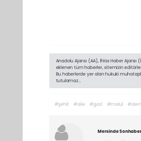
Anadolu Ajansı (AA), İhlas Haber Ajansı 
eklenen tüm haberler, sitemizin editörl
Bu haberlerde yer alan hukuki muhatapla
tutulamaz...
#şehit
#aile
#gazi
#malul
#der
Mersinde Sonhabe