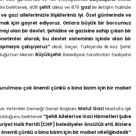
ni belirterek, 408
şehit
ailesi ve 879
gazi
ile iletişim halinde
i
ve
gazi
ailelerimizle ilişkilerimiz iyi. Özel günlerinde ve
lmak için gayret ediyoruz. Onlara büyük bir borcumuz
işi olan bir devlet. Şehidine ve gazisine sahip çıkan bir
önetimler olarak, bu devlet sisteminin içinde olan bir
yapmaya çalışıyoruz”
dedi. Seçer, Türkiye’de ilk kez Şehit
lüğü’nün Mersin
Büyükşehir
Belediyesi tarafından faaliyete
uşturulması çok önemli çünkü o bina bizim için bir mabet
l ve Yetimleri Derneği Genel Başkanı
Malul
Gazi
Mustafa Işık
s olduğunu belirterek
“Şehit Aileleri ve
Gazi
Hizmetleri Şube
et Halk Partili (CHP) belediyeler öncülük etti. Bizlere
 önemli çünkü o bina bizim için bir mabet niteliğindedir”