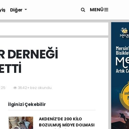
MENÜ
yiş
Diğer
ER DERNEĞİ
ETTİ
1:25
3642+ kez okundu.
İlginizi Çekebilir
AKDENİZ’DE 200 KİLO
BOZULMUŞ MİDYE DOLMASI