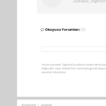
sonhaber_33@hotm
Okuyucu Yorumları
(0)
Yorum yazarak Topluluk Kuralları’nı kabul etmiş b
doğrudan veya dolaylı tüm sorumluluğu tek başınız
sorumlu tutulamaz.
Anasayfa
Siyaset