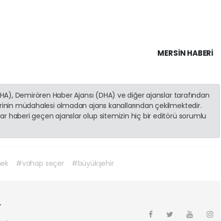
MERSIN HABERİ
(İHA), Demirören Haber Ajansı (DHA) ve diğer ajanslar tarafından
erinin müdahalesi olmadan ajans kanallarından çekilmektedir.
r haberi geçen ajanslar olup sitemizin hiç bir editörü sorumlu
nek
#vahap seçer
#büyükşehir
r