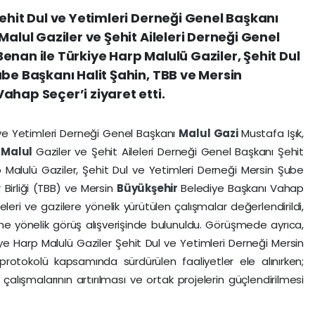
ehit Dul ve Yetimleri Derneği Genel Başkanı
Malul Gaziler ve Şehit Aileleri Derneği Genel
enan ile Türkiye Harp Malulü Gaziler, Şehit Dul
ube Başkanı Halit Şahin, TBB ve Mersin
ahap Seçer’i ziyaret etti.
 ve Yetimleri Derneği Genel Başkanı
Malul
Gazi
Mustafa Işık,
)
Malul
Gaziler ve Şehit Aileleri Derneği Genel Başkanı Şehit
Malulü Gaziler, Şehit Dul ve Yetimleri Derneği Mersin Şube
 Birliği (TBB) ve Mersin
Büyükşehir
Belediye Başkanı Vahap
leleri ve gazilere yönelik yürütülen çalışmalar değerlendirildi,
mesine yönelik görüş alışverişinde bulunuldu. Görüşmede ayrıca,
kiye Harp Malulü Gaziler Şehit Dul ve Yetimleri Derneği Mersin
protokolü kapsamında sürdürülen faaliyetler ele alınırken;
çalışmalarının artırılması ve ortak projelerin güçlendirilmesi