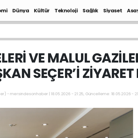
omi
Dünya
Kültür
Teknoloji
Sağlık
Siyaset
Asa
ELERİ VE MALUL GAZİL
KAN SEÇER’İ ZİYARET 
 - mersindesonhaber | 18.05.2026 - 21:25, Güncelleme: 18.05.2026 - 2