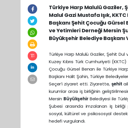
Türkiye Harp Malulü Gaziler, Ş
Malul Gazi Mustafa Işık, KKTC 
Başkanı Şehit Çocuğu Gürsel B
ve Yetimleri Derneği Mersin Ş
Büyükşehir Belediye Başkanı V
Türkiye Harp Malulü Gaziler, Şehit Dul
Kuzey Kıbrıs Türk Cumhuriyeti (KKTC
Çocuğu Gürsel Benan ile Türkiye Harp 
Başkanı Halit Şahin, Türkiye Belediyeler
Seçer’i ziyaret etti. Ziyarette,
şehit
ai
kurumlar arası iş birliğinin geliştiril
Mersin
Büyükşehir
Belediyesi ile Tür
Şubesi arasında imzalanan iş birliği 
sosyal, kültürel ve psikososyal destek 
hedefi vurgulandı.