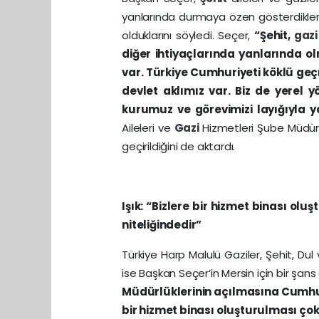
yanlarında durmaya özen gösterdikleri
olduklarını söyledi. Seçer,
“Şehit,
gaz
diğer ihtiyaçlarında yanlarında o
var. Türkiye Cumhuriyeti köklü geçm
devlet aklımız var. Biz de yerel y
kurumuz ve görevimizi layığıyla 
Aileleri ve
Gazi
Hizmetleri Şube Müdür
geçirildiğini de aktardı.
Işık: “Bizlere bir hizmet binası ol
niteliğindedir”
Türkiye Harp Malulü Gaziler, Şehit, Du
ise Başkan Seçer’in Mersin için bir şan
Müdürlüklerinin açılmasına Cumhuriy
bir hizmet binası oluşturulması çok