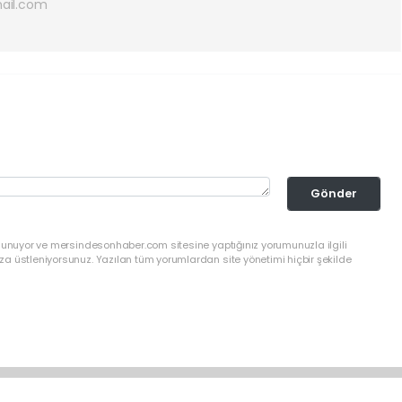
ail.com
Gönder
ulunuyor ve mersindesonhaber.com sitesine yaptığınız yorumunuzla ilgili
a üstleniyorsunuz. Yazılan tüm yorumlardan site yönetimi hiçbir şekilde