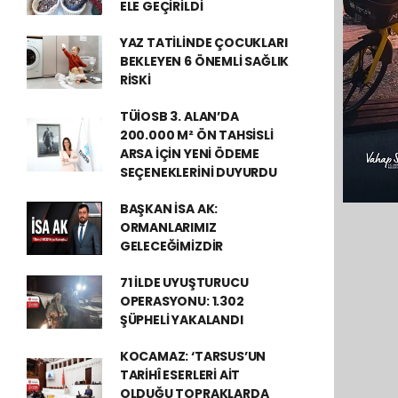
ELE GEÇİRİLDİ
YAZ TATİLİNDE ÇOCUKLARI
BEKLEYEN 6 ÖNEMLİ SAĞLIK
RİSKİ
TÜİOSB 3. ALAN’DA
200.000 M² ÖN TAHSİSLİ
ARSA İÇİN YENİ ÖDEME
SEÇENEKLERİNİ DUYURDU
BAŞKAN İSA AK:
ORMANLARIMIZ
GELECEĞİMİZDİR
71 İLDE UYUŞTURUCU
OPERASYONU: 1.302
ŞÜPHELİ YAKALANDI
KOCAMAZ: ‘TARSUS’UN
TARİHÎ ESERLERİ AİT
OLDUĞU TOPRAKLARDA