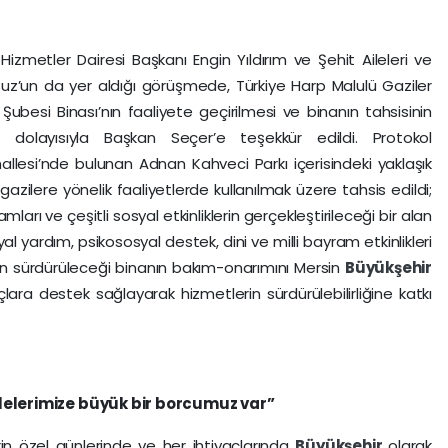
Hizmetler Dairesi Başkanı Engin Yıldırım ve Şehit Aileleri ve
uz’un da yer aldığı görüşmede, Türkiye Harp Malulü Gaziler
Şubesi Binası’nın faaliyete geçirilmesi ve binanın tahsisinin
 dolayısıyla Başkan Seçer’e teşekkür edildi. Protokol
allesi’nde bulunan Adnan Kahveci Parkı içerisindeki yaklaşık
e gazilere yönelik faaliyetlerde kullanılmak üzere tahsis edildi;
rı ve çeşitli sosyal etkinliklerin gerçekleştirileceği bir alan
yal yardım, psikososyal destek, dini ve milli bayram etkinlikleri
ın sürdürüleceği binanın bakım-onarımını Mersin
Büyükşehir
lara destek sağlayarak hizmetlerin sürdürülebilirliğine katkı
lelerimize büyük bir borcumuz var”
erin özel günlerinde ve her ihtiyaçlarında
Büyükşehir
olarak