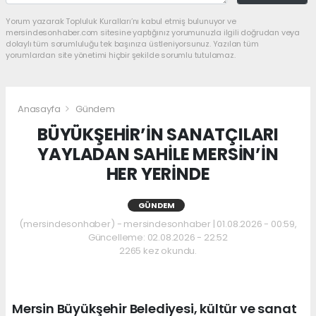
Yorum yazarak Topluluk Kuralları’nı kabul etmiş bulunuyor ve
mersindesonhaber.com sitesine yaptığınız yorumunuzla ilgili doğrudan veya
dolaylı tüm sorumluluğu tek başınıza üstleniyorsunuz. Yazılan tüm
yorumlardan site yönetimi hiçbir şekilde sorumlu tutulamaz.
Anasayfa
Gündem
BÜYÜKŞEHİR’İN SANATÇILARI
YAYLADAN SAHİLE MERSİN’İN
HER YERİNDE
GÜNDEM
(mersindesonhaber) - mersindesonhaber | 01.08.2026 - 00:59,
Güncelleme: 02.08.2026 - 22:52
2265 kez okundu.
Mersin Büyükşehir Belediyesi, kültür ve sanat