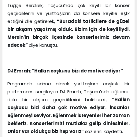
Tuğçe Berdilek, Taşucu’nda çok keyifli bir konser
geçirdiklerini ve yurttaşların da konsere keyifle eşlik
ettiğini dile getirerek,
“Buradaki tatilcilere de güzel
bir akşam yaşatmış olduk. Bizim için de keyifliydi.
Mersin’in birçok ilçesinde konserlerimiz devam
edecek”
diye konuştu.
DJ Emrah: “Halkın coşkusu bizi de motive ediyor”
Programda sahne alarak yurttaşlara coşkulu bir
performans sergileyen DJ Emrah, Taşucu’nda eğlence
dolu bir akşam geçirdiklerini belirterek,
“Halkın
coşkusu bizi daha çok motive ediyor. İnsanlar
eğlenmeyi seviyor. Eğlenmek isteyenleri her zaman
bekleriz. Konserlerimizi mutlaka gelip dinlesinler.
Onlar var oldukça biz hep varız”
sözlerini kaydetti.