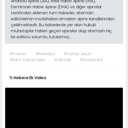
Anadolu Ajansı (AA), İhlas Haber Ajansı (İHA),
Demirören Haber Ajansı (DHA) ve diğer ajanslar
tarafından eklenen tüm haberler, sitemizin
editörlerinin müdahalesi olmadan ajans kanallarından
çekilmektedir. Bu haberlerde yer alan hukuki
muhataplar haberi geçen ajanslar olup sitemizin hiç
bir editörü sorumlu tutulamaz...
#mersin
#belediye
#vahap seçer
#kent buluşmaları
#dernek
#kooperatif
Habere Ek Video