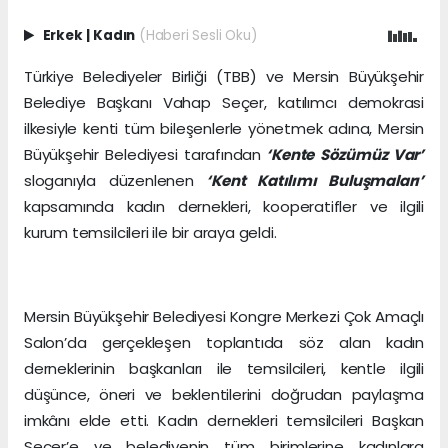
Erkek
|
Kadın
(Haberi Sesli Oku)
Türkiye Belediyeler Birliği (TBB) ve Mersin Büyükşehir
Belediye Başkanı Vahap Seçer, katılımcı demokrasi
ilkesiyle kenti tüm bileşenlerle yönetmek adına, Mersin
Büyükşehir Belediyesi tarafından
‘Kente Sözümüz Var’
sloganıyla düzenlenen
‘Kent Katılımı Buluşmaları’
kapsamında kadın dernekleri, kooperatifler ve ilgili
kurum temsilcileri ile bir araya geldi.
Mersin Büyükşehir Belediyesi Kongre Merkezi Çok Amaçlı
Salon’da gerçekleşen toplantıda söz alan kadın
derneklerinin başkanları ile temsilcileri, kentle ilgili
düşünce, öneri ve beklentilerini doğrudan paylaşma
imkânı elde etti. Kadın dernekleri temsilcileri Başkan
Seçer’e ve belediyenin tüm birimlerine kadınlara