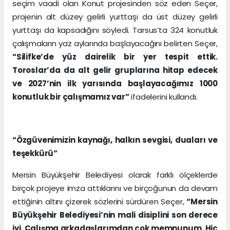
seçim vaadi olan Konut projesinden söz eden Seçer,
projenin alt düzey gelirli yurttaşı da üst düzey gelirli
yurttaşı da kapsadığını söyledi. Tarsus’ta 324 konutluk
çalışmaların yaz aylarında başlayacağını belirten Seçer,
“Silifke’de yüz dairelik bir yer tespit ettik.
Toroslar’da da alt gelir gruplarına hitap edecek
ve 2027’nin ilk yarısında başlayacağımız 1000
konutluk bir çalışmamız var”
ifadelerini kullandı.
“Özgüvenimizin kaynağı, halkın sevgisi, duaları ve
teşekkürü”
Mersin Büyükşehir Belediyesi olarak farklı ölçeklerde
birçok projeye imza attıklarını ve birçoğunun da devam
ettiğinin altını çizerek sözlerini sürdüren Seçer,
“Mersin
Büyükşehir Belediyesi’nin mali disiplini son derece
iyi. Çalışma arkadaşlarımdan çok memnunum. Hiç