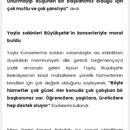
unutmayıp düşünen bir başkanımız olduğu için
çok mutlu ve çok şanslıyız”
dedi.
Yayla sakinleri Büyükşehir’in konserleriyle moral
buldu
Yayla Konserleri’ne katılan vatandaşlar da etkinlikten
duydukları memnuniyeti dile getirdi. Değirmençay’a
yazlık amacıyla gelen Aysun Toplu, Büyükşehir
Belediyesi’nin kırsal mahallelere yönelik hizmetlerinin
kendileri için çok değerli olduğunu söyleyerek,
“Böyle
hizmetler çok güzel. Her konuda çok çalışkan bir
başkanımız var. Öğrencilere, yaşlılara, üreticilere
hep destek oluyor”
ifadelerini kullandı.
Kıbrıs Gazisi Nevzat Erdoğdu ise sosyal etkinliklerin