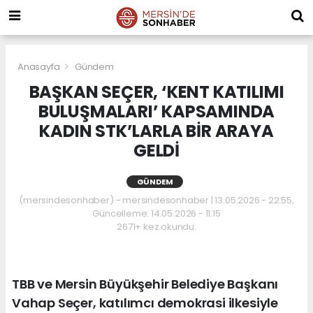
Anasayfa
Gündem
BAŞKAN SEÇER, ‘KENT KATILIMI
BULUŞMALARI’ KAPSAMINDA
KADIN STK’LARLA BİR ARAYA
GELDİ
GÜNDEM
(mersindesonhaber) - mersindesonhaber | 13.05.2026 - 22:55,
Güncelleme: 14.05.2026 - 11:15
2671+ kez okundu.
TBB ve Mersin Büyükşehir Belediye Başkanı
Vahap Seçer, katılımcı demokrasi ilkesiyle