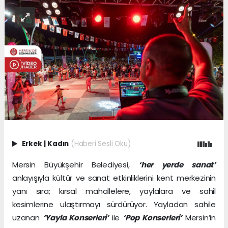
Erkek
|
Kadın
(Haberi Sesli Oku)
Mersin Büyükşehir Belediyesi,
‘her yerde sanat’
anlayışıyla kültür ve sanat etkinliklerini kent merkezinin
yanı sıra; kırsal mahallelere, yaylalara ve sahil
kesimlerine ulaştırmayı sürdürüyor. Yayladan sahile
uzanan
‘Yayla Konserleri’
ile
‘Pop Konserleri’
Mersin’in