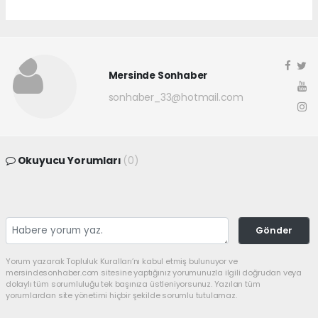
Mersinde Sonhaber
sonhaber_33@hotmail.com
Okuyucu Yorumları
(0)
Gönder
Yorum yazarak Topluluk Kuralları’nı kabul etmiş bulunuyor ve
mersindesonhaber.com sitesine yaptığınız yorumunuzla ilgili doğrudan veya
dolaylı tüm sorumluluğu tek başınıza üstleniyorsunuz. Yazılan tüm
yorumlardan site yönetimi hiçbir şekilde sorumlu tutulamaz.