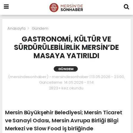
Anasayfa
Gündem
GASTRONOMİ, KÜLTÜR VE
SÜRDÜRÜLEBİLİRLİK MERSİN’DE
MASAYA YATIRILDI
GÜNDEM
(mersindesonhaber) - mersindesonhaber | 13.05.2026 - 23:00,
Güncelleme: 14.05.2026 - 11:14
2823+ kez okundu.
Mersin Büyükşehir Belediyesi; Mersin Ticaret
ve Sanayi Odası, Mersin Avrupa Birliği Bilgi
Merkezi ve Slow Food iş birliğinde