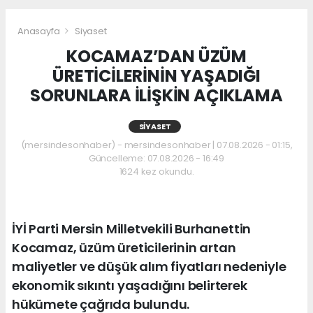
Anasayfa
Siyaset
KOCAMAZ’DAN ÜZÜM
ÜRETİCİLERİNİN YAŞADIĞI
SORUNLARA İLİŞKİN AÇIKLAMA
SIYASET
(mersindesonhaber) - mersindesonhaber | 07.08.2026 - 01:15,
Güncelleme: 07.08.2026 - 16:49
1624 kez okundu.
İYİ Parti Mersin Milletvekili Burhanettin
Kocamaz, üzüm üreticilerinin artan
maliyetler ve düşük alım fiyatları nedeniyle
ekonomik sıkıntı yaşadığını belirterek
hükümete çağrıda bulundu.