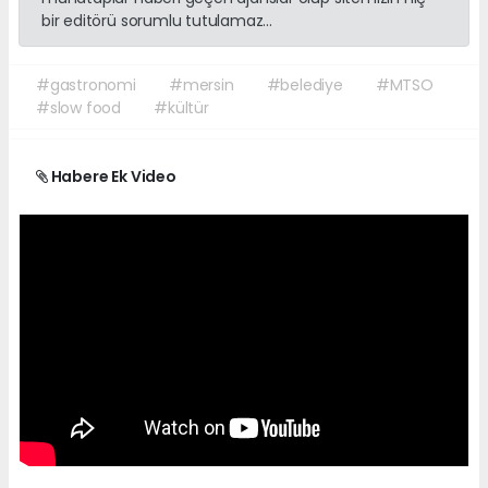
bir editörü sorumlu tutulamaz...
#gastronomi
#mersin
#belediye
#MTSO
#slow food
#kültür
Habere Ek Video