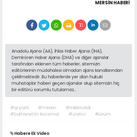
MERSIN HABERİ
Anadolu Ajansı (AA), İhlas Haber Ajansı (İHA),
Demirören Haber Ajansı (DHA) ve diğer ajanslar
tarafından eklenen tüm haberler, sitemizin
editörlerinin müdahalesi olmadan ajans kanallarından
çekilmektedir. Bu haberlerde yer alan hukuki
muhataplar haberi geçen ajanslar olup sitemizin hiç
bir editörü sorumlu tutulamaz...
#iyi parti
#mersin
#milletvekili
#burhanettin kocamaz
#üretici
#üzüm
Habere Ek Video