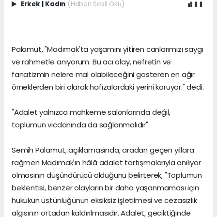
Erkek
|
Kadın
(Haberi Sesli Oku)
Palamut, "Madımak'ta yaşamını yitiren canlarımızı saygı
ve rahmetle anıyorum. Bu acı olay, nefretin ve
fanatizmin nelere mal olabileceğini gösteren en ağır
örneklerden biri olarak hafızalardaki yerini koruyor." dedi.
"Adalet yalnızca mahkeme salonlarında değil,
toplumun vicdanında da sağlanmalıdır"
Semih Palamut, açıklamasında, aradan geçen yıllara
rağmen Madımak'ın hâlâ adalet tartışmalarıyla anılıyor
olmasının düşündürücü olduğunu belirterek, "Toplumun
beklentisi, benzer olayların bir daha yaşanmaması için
hukukun üstünlüğünün eksiksiz işletilmesi ve cezasızlık
algısının ortadan kaldırılmasıdır. Adalet, geciktiğinde