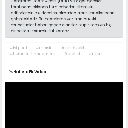
Demirören Haber Ajansı (DHA) ve diğer ajanslar
tarafından eklenen tüm haberler, sitemizin
editörlerinin müdahalesi olmadan ajans kanallarından
çekilmektedir. Bu haberlerde yer alan hukuki
muhataplar haberi geçen ajanslar olup sitemizin hiç
bir editörü sorumlu tutulamaz...
#iyi parti
#mersin
#milletvekili
#burhanettin kocamaz
#üretici
#üzüm
Habere Ek Video