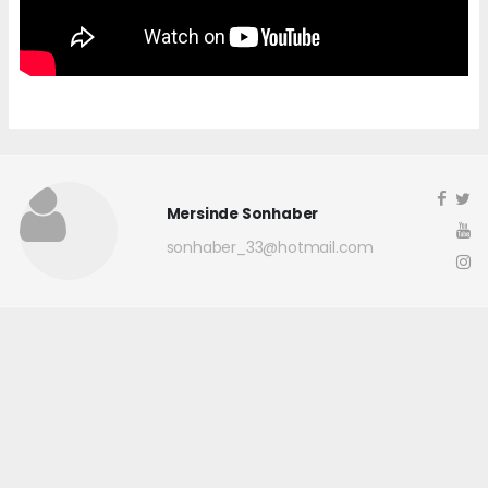
Mersinde Sonhaber
sonhaber_33@hotmail.com
Okuyucu Yorumları
(0)
Gönder
Yorum yazarak Topluluk Kuralları’nı kabul etmiş bulunuyor ve