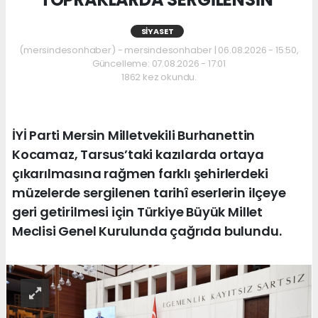
SIYASET
(mersindesonhaber) - mersindesonhaber | 06.08.2026 - 15:50,
Güncelleme: 07.08.2026 - 17:01
1862 kez okundu.
İYİ Parti Mersin Milletvekili Burhanettin
Kocamaz, Tarsus’taki kazılarda ortaya
çıkarılmasına rağmen farklı şehirlerdeki
müzelerde sergilenen tarihî eserlerin ilçeye
geri getirilmesi için Türkiye Büyük Millet
Meclisi Genel Kurulunda çağrıda bulundu.