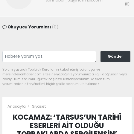
sonhaber_33@hotmail.com
Okuyucu Yorumları
(0)
Gönder
Yorum yazarak Topluluk Kuralları’nı kabul etmiş bulunuyor ve
mersindesonhaber.com sitesine yaptığınız yorumunuzla ilgili doğrudan veya
dolaylı tüm sorumluluğu tek başınıza üstleniyorsunuz. Yazılan tüm
yorumlardan site yönetimi hiçbir şekilde sorumlu tutulamaz.
Anasayfa
Siyaset
KOCAMAZ: ‘TARSUS’UN TARİHÎ
ESERLERİ AİT OLDUĞU
TOPRAKLARDA SERGİLENSİN’