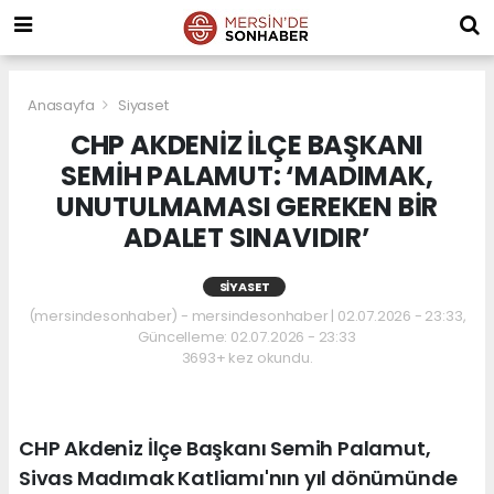
Anasayfa
Siyaset
CHP AKDENİZ İLÇE BAŞKANI
SEMİH PALAMUT: ‘MADIMAK,
UNUTULMAMASI GEREKEN BİR
ADALET SINAVIDIR’
SIYASET
(mersindesonhaber) - mersindesonhaber | 02.07.2026 - 23:33,
Güncelleme: 02.07.2026 - 23:33
3693+ kez okundu.
CHP Akdeniz İlçe Başkanı Semih Palamut,
Sivas Madımak Katliamı'nın yıl dönümünde