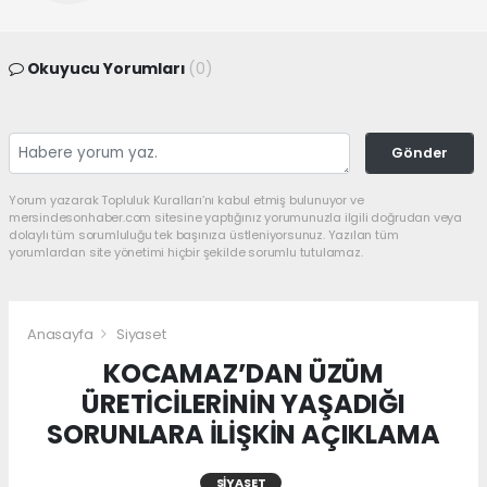
Okuyucu Yorumları
(0)
Gönder
Yorum yazarak Topluluk Kuralları’nı kabul etmiş bulunuyor ve
mersindesonhaber.com sitesine yaptığınız yorumunuzla ilgili doğrudan veya
dolaylı tüm sorumluluğu tek başınıza üstleniyorsunuz. Yazılan tüm
yorumlardan site yönetimi hiçbir şekilde sorumlu tutulamaz.
Anasayfa
Siyaset
KOCAMAZ’DAN ÜZÜM
ÜRETİCİLERİNİN YAŞADIĞI
SORUNLARA İLİŞKİN AÇIKLAMA
SIYASET