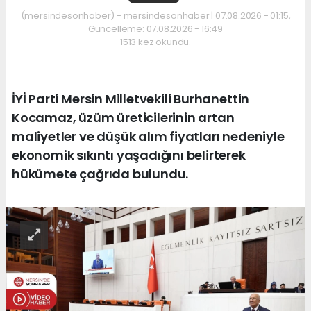
(mersindesonhaber) - mersindesonhaber | 07.08.2026 - 01:15,
Güncelleme: 07.08.2026 - 16:49
1513 kez okundu.
İYİ Parti Mersin Milletvekili Burhanettin
Kocamaz, üzüm üreticilerinin artan
maliyetler ve düşük alım fiyatları nedeniyle
ekonomik sıkıntı yaşadığını belirterek
hükümete çağrıda bulundu.