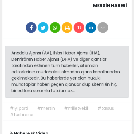
MERSIN HABERİ
Anadolu Ajansı (AA), İhlas Haber Ajansı (İHA),
Demirören Haber Ajansı (DHA) ve diğer ajanslar
tarafından eklenen tüm haberler, sitemizin
editörlerinin müdahalesi olmadan ajans kanallarından
çekilmektedir. Bu haberlerde yer alan hukuki
muhataplar haberi geçen ajanslar olup sitemizin hiç
bir editörü sorumlu tutulamaz...
#iyi parti
#mersin
#milletvekili
#tarsus
#tarihi eser
Habere Ek Video