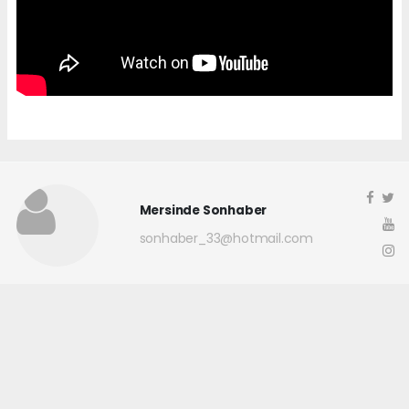
Mersinde Sonhaber
sonhaber_33@hotmail.com
Okuyucu Yorumları
(0)
Gönder