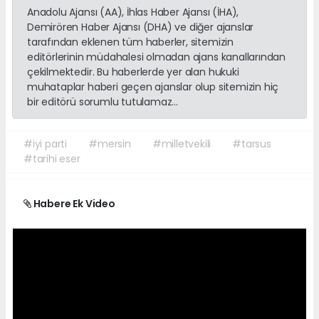
Anadolu Ajansı (AA), İhlas Haber Ajansı (İHA),
Demirören Haber Ajansı (DHA) ve diğer ajanslar
tarafından eklenen tüm haberler, sitemizin
editörlerinin müdahalesi olmadan ajans kanallarından
çekilmektedir. Bu haberlerde yer alan hukuki
muhataplar haberi geçen ajanslar olup sitemizin hiç
bir editörü sorumlu tutulamaz...
#iyi parti
#mersin
#milletvekili
#tarsus
#tarihi eser
Habere Ek Video