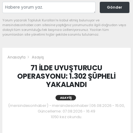
Gönder
Yorum yazarak Topluluk Kuralları’nı kabul etmiş bulunuyor ve
mersindesonhaber.com sitesine yaptığınız yorumunuzla ilgili doğrudan veya
dolaylı tüm sorumluluğu tek başınıza üstleniyorsunuz. Yazılan tüm
yorumlardan site yönetimi hiçbir şekilde sorumlu tutulamaz.
Anasayfa
Asayiş
71 İLDE UYUŞTURUCU
OPERASYONU: 1.302 ŞÜPHELİ
YAKALANDI
ASAYIŞ
(mersindesonhaber) - mersindesonhaber | 06.08.2026 - 15:00,
Güncelleme: 07.08.2026 - 16:49
1050 kez okundu.