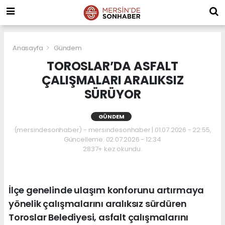
Anasayfa
Gündem
TOROSLAR’DA ASFALT
ÇALIŞMALARI ARALIKSIZ
SÜRÜYOR
GÜNDEM
(mersindesonhaber) - mersindesonhaber | 01.07.2026 - 22:55,
Güncelleme: 02.07.2026 - 12:34
2837+ kez okundu.
İlçe genelinde ulaşım konforunu artırmaya
yönelik çalışmalarını aralıksız sürdüren
Toroslar Belediyesi, asfalt çalışmalarını