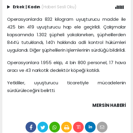
Erkek
|
Kadın
(Haberi Sesli Oku)
Operasyonlarda 832 kilogram uyuşturucu madde ile
425 bin 419 uyuşturucu hap ele geçirildi. Çalışmalar
kapsamında 1.302 şüpheli yakalanırken, şüphelilerden
844’ü tutuklandı, 140’ı hakkında adli kontrol hükümleri
uygulandı. Diğer şüphelilerin işlemlerinin sürdüğü bildirildi.
Operasyonlara 1.955 ekip, 4 bin 800 personel, 17 hava
aracı ve 43 narkotik dedektör köpeği katıldı.
Yetkililer, uyuşturucu ticaretiyle mücadelenin
sürdürüleceğini belirtti.
MERSIN HABERİ