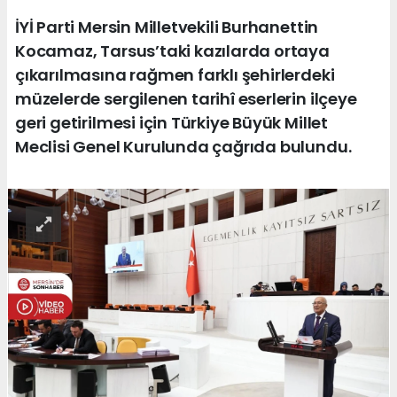
İYİ Parti Mersin Milletvekili Burhanettin
Kocamaz, Tarsus’taki kazılarda ortaya
çıkarılmasına rağmen farklı şehirlerdeki
müzelerde sergilenen tarihî eserlerin ilçeye
geri getirilmesi için Türkiye Büyük Millet
Meclisi Genel Kurulunda çağrıda bulundu.