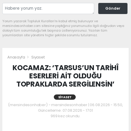
Gönder
Yorum yazarak Topluluk Kuralları’nı kabul etmiş bulunuyor ve
mersindesonhaber.com sitesine yaptığınız yorumunuzla ilgili doğrudan veya
dolaylı tüm sorumluluğu tek başınıza üstleniyorsunuz. Yazılan tüm
yorumlardan site yönetimi hiçbir şekilde sorumlu tutulamaz.
Anasayfa
Siyaset
KOCAMAZ: ‘TARSUS’UN TARİHÎ
ESERLERİ AİT OLDUĞU
TOPRAKLARDA SERGİLENSİN’
SIYASET
(mersindesonhaber) - mersindesonhaber | 06.08.2026 - 15:50,
Güncelleme: 07.08.2026 - 17:01
969 kez okundu.