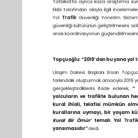
Tatbikatta ayrıca kaza araştırma sür
Ekibi tarafından olayla ilgili incelemel
Yol
Trafik
Güvenliği Yönetim Sistem
güvenliği kültürünün geliştirilmesini, 
arası koordinasyonun güçlendirilmesini
Topçuoğlu: “2019’dan bu yana yol
t
Ulaşım Dairesi Başkanı Ersan Topçu
farkındalık oluşturmak amacıyla 2019 y
gerçekleştirdiklerini ifade ederek,
“
yolcuların ve trafikte bulunan h
kural ihlali, telafisi mümkün o
kurallarına uymayı, bir yaşam kül
Kural Bir Ömür’
temalı Yol
Traf
yansımasıdır”
dedi.