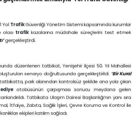
1 Yol
Trafik
Güvenliği Yönetim Sistemi kapsamında kurumlar
e olası
trafik
kazalarına müdahale süreçlerini test etmek
ı’
gerçekleştirdi.
unda düzenlenen tatbikat, Yenişehir ilçesi 50. Yıl Mahallesi
oluşturulan senaryo doğrultusunda gerçekleştirildi.
‘Bir Kural
atbikatta, park alanından kontrolsüz şekilde ana yola çıkan
lediye
otobüsünün çarpışması sonucu meydana gelen
nlandırıldı. Tatbikata Ulaşım Dairesi Başkanlığı’nın yanı sıra
, İtfaiye, Zabıta, Sağlık İşleri, Çevre Koruma ve Kontrol ile
anlıkları ekipleri katılım sağladı.