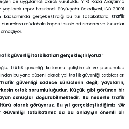
eçleri de uygulamalı olarak yürütüldü. YTG Kaza Araştırma
er yapılarak rapor hazırlandı. Büyükşehir Belediyesi, ISO 39001
i kapsamında gerçekleştirdiği bu tür tatbikatlarla;
trafik
acil durumlara müdahale kapasitesinin artırılmasını ve kurumlar
 amaçlıyor.
rafik
güvenliği tatbikatları gerçekleştiriyoruz”
oğlu,
trafik
güvenliği kültürünü geliştirmek ve personelde
ılından bu yana düzenli olarak yol
trafik
güvenliği tatbikatları
Trafik
güvenliği sadece sürüclerin değil; yayaların,
erkesin ortak sorumluluğudur. Küçük gibi görünen bir
lmayan sonuçlar doğurabilmektedir. Bu nedenle
trafik
türü olarak görüyoruz. Bu yıl gerçekleştirdiğimiz
‘Bir
ik
Güvenliği tatbikatımız da bu anlayışın önemli bir