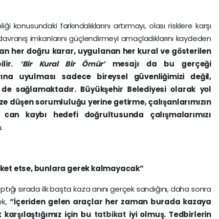
iği konusundaki farkındalıklarını artırmayı, olası risklere karşı
 davranış imkanlarını güçlendirmeyi amaçladıklarını kaydeden
ınan her doğru karar, uygulanan her kural ve gösterilen
ilir.
‘Bir Kural Bir Ömür’
mesajı da bu gerçeği
rına uyulması sadece bireysel güvenliğimizi değil,
de sağlamaktadır. Büyükşehir Belediyesi olarak yol
ze düşen sorumluluğu yerine getirme, çalışanlarımızın
ır can kaybı hedefi doğrultusunda çalışmalarımızı
.
eket etse, bunlara gerek kalmayacak”
tığı sırada ilk başta kaza anını gerçek sandığını, daha sonra
ek,
“İçeriden gelen araçlar her zaman burada kazaya
 karşılaştığımız için bu
tatbikat
iyi olmuş. Tedbirlerin