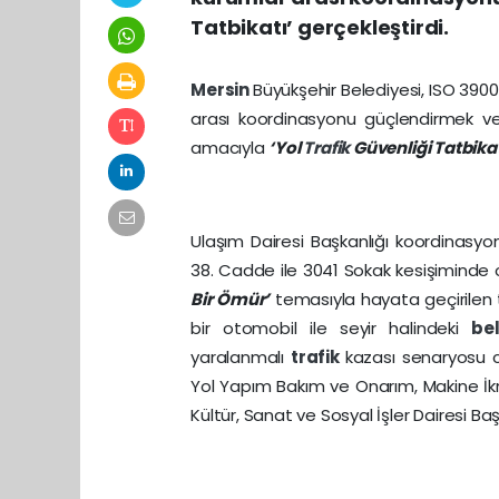
Tatbikatı’ gerçekleştirdi.
Mersin
Büyükşehir Belediyesi, ISO 3900
arası koordinasyonu güçlendirmek v
amacıyla
‘Yol
Trafik
Güvenliği Tatbikat
Ulaşım Dairesi Başkanlığı koordinasyon
38. Cadde ile 3041 Sokak kesişiminde 
Bir Ömür’
temasıyla hayata geçirilen t
bir otomobil ile seyir halindeki
be
yaralanmalı
trafik
kazası senaryosu ca
Yol Yapım Bakım ve Onarım, Makine İkmal
Kültür, Sanat ve Sosyal İşler Dairesi Başk