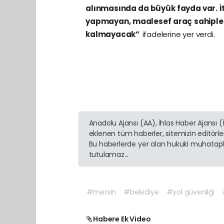
alınmasında da büyük fayda var.
İ
yapmayan, maalesef araç sahipleri
kalmayacak”
ifadelerine yer verdi.
Anadolu Ajansı (AA), İhlas Haber Ajansı 
eklenen tüm haberler, sitemizin editörl
Bu haberlerde yer alan hukuki muhatapla
tutulamaz...
#mersin
#belediye
#yol güvenliği
Habere Ek Video