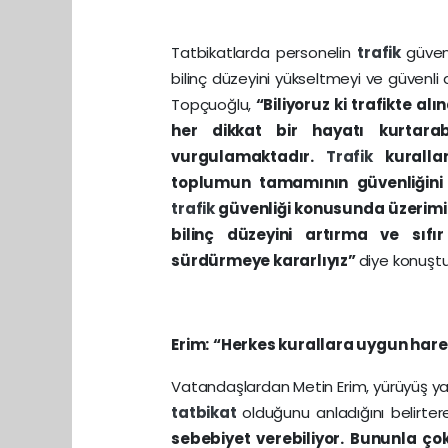
Tatbikatlarda personelin
trafik
güvenl
bilinç düzeyini yükseltmeyi ve güvenli
Topçuoğlu,
“Biliyoruz ki trafikte al
her dikkat bir hayatı kurtarab
vurgulamaktadır.
Trafik
kuralla
toplumun tamamının güvenliğini 
trafik
güvenliği konusunda üzerimi
bilinç düzeyini artırma ve sıf
sürdürmeye kararlıyız”
diye konuştu
Erim:
“Herkes kurallara uygun har
Vatandaşlardan Metin Erim, yürüyüş yap
tatbikat
olduğunu anladığını belirter
sebebiyet verebiliyor. Bununla çok