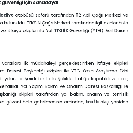
k
güvenliği için sahadaydı
lediye
otobüsü şoförü tarafından 112 Acil Çağrı Merkezi ve
bulunuldu. TEKSİN Çağrı Merkezi tarafından ilgili ekipler hızla
k
ve itfaiye ekipleri ile Yol
Trafik
Güvenliği (YTG) Acil Durum
yaralılara ilk müdahaleyi gerçekleştirirken, itfaiye ekipleri
şım Dairesi Başkanlığı ekipleri ile YTG Kaza Araştırma Ekibi
, yolun bir şeridi kontrollü şekilde trafiğe kapatıldı ve araç
lendirildi. Yol Yapım Bakım ve Onarım Dairesi Başkanlığı ile
kanlığı ekipleri tarafından yol bakım, onarım ve temizlik
ının güvenli hale getirilmesinin ardından,
trafik
akışı yeniden