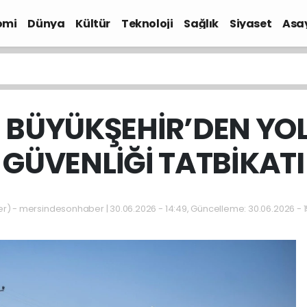
omi
Dünya
Kültür
Teknoloji
Sağlık
Siyaset
Asa
 BÜYÜKŞEHİR’DEN YOL
GÜVENLİĞİ TATBİKATI
 - mersindesonhaber | 30.06.2026 - 14:49, Güncelleme: 30.06.2026 - 