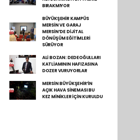
BIRAKMIYOR
BÜYÜKŞEHİR KAMPÜS
MERSİN VE GARAJ
MERSİN’DE DİJİTAL
DÖNÜŞÜM EĞİTİMLERİ
SÜRÜYOR
ALİ BOZAN: DEDEOĞULLARI
KATLİAMININ HAFIZASINA
DOZER VURUYORLAR
MERSİN BÜYÜKŞEHİR’İN
AÇIK HAVA SİNEMASI BU
KEZ MİNİKLER İÇİN KURULDU