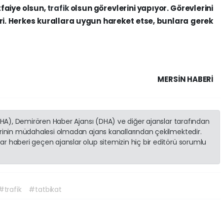
tfaiye olsun,
trafik
olsun görevlerini yapıyor. Görevlerini
. Herkes kurallara uygun hareket etse, bunlara gerek
MERSIN HABERİ
(İHA), Demirören Haber Ajansı (DHA) ve diğer ajanslar tarafından
erinin müdahalesi olmadan ajans kanallarından çekilmektedir.
r haberi geçen ajanslar olup sitemizin hiç bir editörü sorumlu
#trafik
#tatbikat