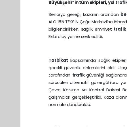
Büyükşehir’in tüm ekipleri, yol
trafi
Senaryo gereği, kazanın ardından
be
ALO 185 TEKSİN Çağrı Merkezi’ne ihbarda 
bilgilendirilirken, sağlık, emniyet
trafi
Ekibi olay yerine sevk edildi.
Tatbikat
kapsamında sağlık ekipleri 
gerekli güvenlik önlemlerini aldı. Ula
tarafından
trafik
güvenliği sağlanarak
sürücüleri alternatif güzergâhlara yön
Çevre Koruma ve Kontrol Dairesi Baş
çalışmaları gerçekleştirildi. Kaza alan
normale döndürüldü.