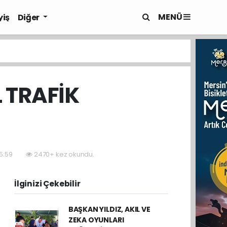
MENÜ
yiş
Diğer
 TRAFİK
15:59
2470+ kez okundu.
İlginizi Çekebilir
BAŞKAN YILDIZ, AKIL VE
ZEKA OYUNLARI