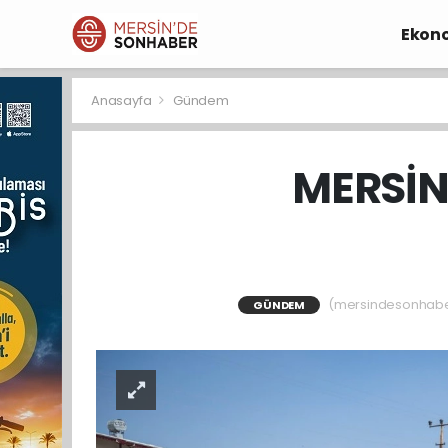
Ekon
Anasayfa
Gündem
MERSİN
(mersindesonhaber)
GÜNDEM