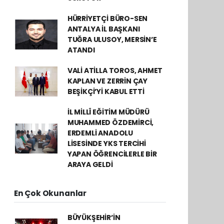
HÜRRİYETÇİ BÜRO-SEN
ANTALYA İL BAŞKANI
TUĞRA ULUSOY, MERSİN’E
ATANDI
VALİ ATİLLA TOROS, AHMET
KAPLAN VE ZERRİN ÇAY
BEŞİKÇİ’Yİ KABUL ETTİ
İL MİLLÎ EĞİTİM MÜDÜRÜ
MUHAMMED ÖZDEMİRCİ,
ERDEMLİ ANADOLU
LİSESİNDE YKS TERCİHİ
YAPAN ÖĞRENCİLERLE BİR
ARAYA GELDİ
En Çok Okunanlar
BÜYÜKŞEHİR’İN