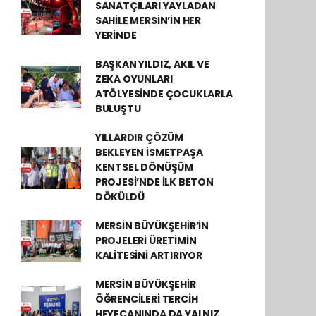
SANATÇILARI YAYLADAN
SAHİLE MERSİN’İN HER
YERİNDE
BAŞKAN YILDIZ, AKIL VE
ZEKA OYUNLARI
ATÖLYESİNDE ÇOCUKLARLA
BULUŞTU
YILLARDIR ÇÖZÜM
BEKLEYEN İSMETPAŞA
KENTSEL DÖNÜŞÜM
PROJESİ’NDE İLK BETON
DÖKÜLDÜ
MERSİN BÜYÜKŞEHİR’İN
PROJELERİ ÜRETİMİN
KALİTESİNİ ARTIRIYOR
MERSİN BÜYÜKŞEHİR
ÖĞRENCİLERİ TERCİH
HEYECANINDA DA YALNIZ