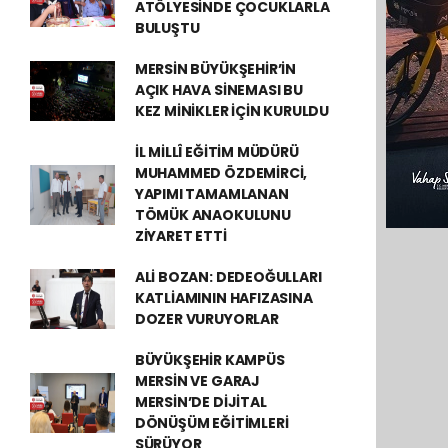
ATÖLYESİNDE ÇOCUKLARLA
BULUŞTU
MERSİN BÜYÜKŞEHİR’İN
AÇIK HAVA SİNEMASI BU
KEZ MİNİKLER İÇİN KURULDU
İL MİLLÎ EĞİTİM MÜDÜRÜ
MUHAMMED ÖZDEMİRCİ,
YAPIMI TAMAMLANAN
TÖMÜK ANAOKULUNU
ZİYARET ETTİ
ALİ BOZAN: DEDEOĞULLARI
KATLİAMININ HAFIZASINA
DOZER VURUYORLAR
BÜYÜKŞEHİR KAMPÜS
MERSİN VE GARAJ
MERSİN’DE DİJİTAL
DÖNÜŞÜM EĞİTİMLERİ
SÜRÜYOR