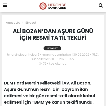
Anasayfa
Siyaset
ALİ BOZAN’DAN AŞURE GÜNÜ
İÇİN RESMÎ TATİL TEKLİFİ
SIYASET
(mersindesonhaber) - mersindesonhaber | 30.06.2026 - 15:21,
Güncelleme: 30.06.2026 - 15:21
3476+ kez okundu.
DEM Parti Mersin Milletvekili Av. Ali Bozan,
Aşure Günü’nün resmi dini bayram ilan
edilmesi ve bir gün resmi tatil olarak kabul
edilmesi için TBMM’ye kanun teklifi sundu.