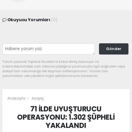
Okuyucu Yorumları
(0)
Gönder
Yorum yazarak Topluluk Kuralları’nı kabul etmiş bulunuyor ve
mersindesonhaber.com sitesine yaptığınız yorumunuzla ilgili doğrudan veya
dolaylı tüm sorumluluğu tek başınıza üstleniyorsunuz. Yazılan tüm
yorumlardan site yönetimi hiçbir şekilde sorumlu tutulamaz.
Anasayfa
Asayiş
71 İLDE UYUŞTURUCU
OPERASYONU: 1.302 ŞÜPHELİ
YAKALANDI