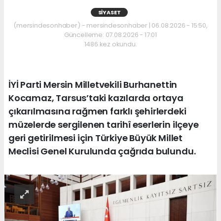
SIYASET
(mersindesonhaber) - mersindesonhaber | 06.08.2026 - 15:50,
Güncelleme: 07.08.2026 - 17:01
1486 kez okundu.
İYİ Parti Mersin Milletvekili Burhanettin
Kocamaz, Tarsus’taki kazılarda ortaya
çıkarılmasına rağmen farklı şehirlerdeki
müzelerde sergilenen tarihî eserlerin ilçeye
geri getirilmesi için Türkiye Büyük Millet
Meclisi Genel Kurulunda çağrıda bulundu.