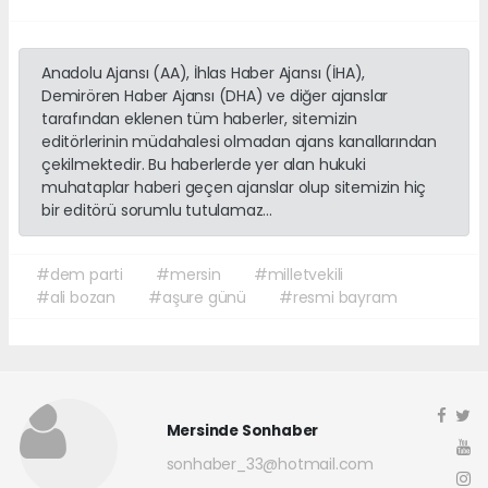
Anadolu Ajansı (AA), İhlas Haber Ajansı (İHA),
Demirören Haber Ajansı (DHA) ve diğer ajanslar
tarafından eklenen tüm haberler, sitemizin
editörlerinin müdahalesi olmadan ajans kanallarından
çekilmektedir. Bu haberlerde yer alan hukuki
muhataplar haberi geçen ajanslar olup sitemizin hiç
bir editörü sorumlu tutulamaz...
#dem parti
#mersin
#milletvekili
#ali bozan
#aşure günü
#resmi bayram
Mersinde Sonhaber
sonhaber_33@hotmail.com