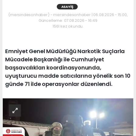
ASAYIŞ
(mersindesonhaber) - mersindesonhaber | 06.08.2026 - 15:00,
Güncelleme: 07.08.2026 - 16:49
1561 kez okundu.
Emniyet Genel Müdürlüğü Narkotik Suçlarla
Mücadele Başkanlığı ile Cumhuriyet
başsavcılıkları koordinasyonunda,
uyuşturucu madde satıcılarına yönelik son 10
günde 71 ilde operasyonlar düzenlendi.