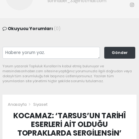
sonhaber_33@hotmail.com
Okuyucu Yorumları
(0)
Gönder
Yorum yazarak Topluluk Kuralları’nı kabul etmiş bulunuyor ve
mersindesonhaber.com sitesine yaptığınız yorumunuzla ilgili doğrudan veya
dolaylı tüm sorumluluğu tek başınıza üstleniyorsunuz. Yazılan tüm
yorumlardan site yönetimi hiçbir şekilde sorumlu tutulamaz.
Anasayfa
Siyaset
KOCAMAZ: ‘TARSUS’UN TARİHÎ
ESERLERİ AİT OLDUĞU
TOPRAKLARDA SERGİLENSİN’