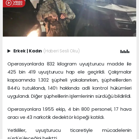
Erkek
|
Kadın
(Haberi Sesli Oku)
Operasyonlarda 832 kilogram uyuşturucu madde ile
425 bin 419 uyuşturucu hap ele geçirildi. Çalışmalar
kapsamında 1.302 şüpheli yakalanırken, şüphelilerden
844’ü tutuklandı, 140’ı hakkında adli kontrol hükümleri
uygulandı. Diğer şüphelilerin işlemlerinin sürdüğü bildirildi.
Operasyonlara 1.955 ekip, 4 bin 800 personel, 17 hava
aracı ve 43 narkotik dedektör köpeği katıldı.
Yetkililer, uyuşturucu ticaretiyle mücadelenin
sürdürüleceğini belirtti.