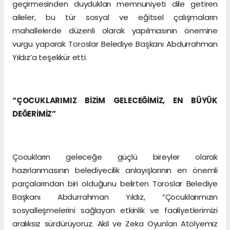
geçirmesinden duydukları memnuniyeti dile getiren
aileler, bu tür sosyal ve eğitsel çalışmaların
mahallelerde düzenli olarak yapılmasının önemine
vurgu yaparak Toroslar Belediye Başkanı Abdurrahman
Yıldız’a teşekkür etti.
“ÇOCUKLARIMIZ BİZİM GELECEĞİMİZ, EN BÜYÜK
DEĞERİMİZ”
Çocukların geleceğe güçlü bireyler olarak
hazırlanmasının belediyecilik anlayışlarının en önemli
parçalarından biri olduğunu belirten Toroslar Belediye
Başkanı Abdurrahman Yıldız, “Çocuklarımızın
sosyalleşmelerini sağlayan etkinlik ve faaliyetlerimizi
aralıksız sürdürüyoruz. Akıl ve Zeka Oyunları Atölyemiz