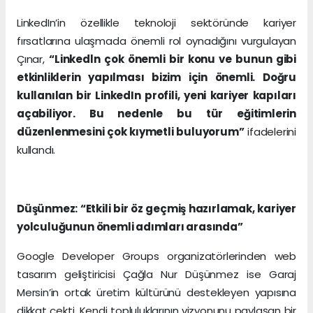
LinkedIn’in özellikle teknoloji sektöründe kariyer
fırsatlarına ulaşmada önemli rol oynadığını vurgulayan
Çınar,
“Linkedln çok önemli bir konu ve bunun gibi
etkinliklerin yapılması bizim için önemli. Doğru
kullanılan bir LinkedIn profili, yeni kariyer kapıları
açabiliyor. Bu nedenle bu tür eğitimlerin
düzenlenmesini çok kıymetli buluyorum”
ifadelerini
kullandı.
Düşünmez: “Etkili bir öz geçmiş hazırlamak, kariyer
yolculuğunun önemli adımları arasında”
Google Developer Groups organizatörlerinden web
tasarım geliştiricisi Çağla Nur Düşünmez ise Garaj
Mersin’in ortak üretim kültürünü destekleyen yapısına
dikkat çekti. Kendi topluluklarının vizyonunu paylaşan bir