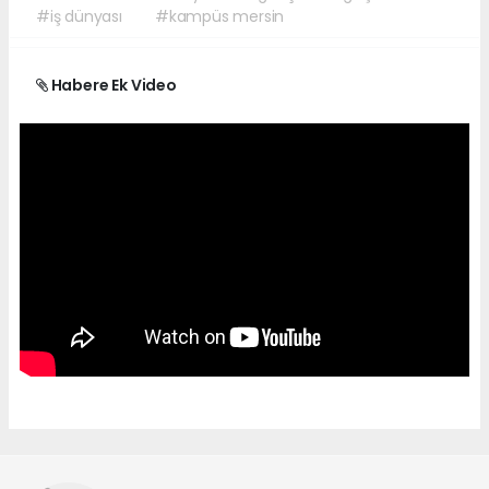
#iş dünyası
#kampüs mersin
Habere Ek Video