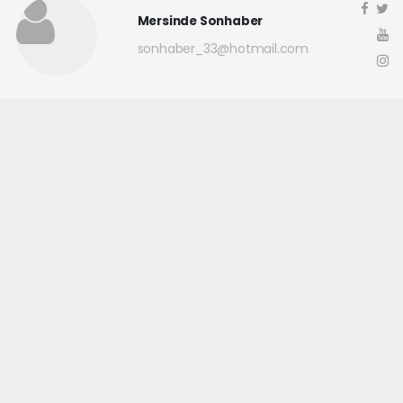
Mersinde Sonhaber
sonhaber_33@hotmail.com
Okuyucu Yorumları
(0)
Gönder
Yorum yazarak Topluluk Kuralları’nı kabul etmiş bulunuyor ve
mersindesonhaber.com sitesine yaptığınız yorumunuzla ilgili doğrudan veya
dolaylı tüm sorumluluğu tek başınıza üstleniyorsunuz. Yazılan tüm
yorumlardan site yönetimi hiçbir şekilde sorumlu tutulamaz.
haber paketi
haber scripti
haber yazılımı
Tüm hakları saklı tutulmaktadır.Copyright 2026©