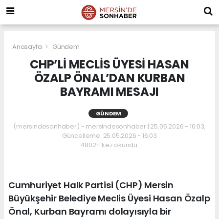
Anasayfa
Gündem
CHP’Lİ MECLİS ÜYESİ HASAN
ÖZALP ÖNAL’DAN KURBAN
BAYRAMI MESAJI
GÜNDEM
(mersindesonhaber) - mersindesonhaber | 25.05.2026 - 16:03,
Güncelleme: 25.05.2026 - 16:03
4802+ kez okundu.
Cumhuriyet Halk Partisi (CHP) Mersin
Büyükşehir Belediye Meclis Üyesi Hasan Özalp
Önal, Kurban Bayramı dolayısıyla bir