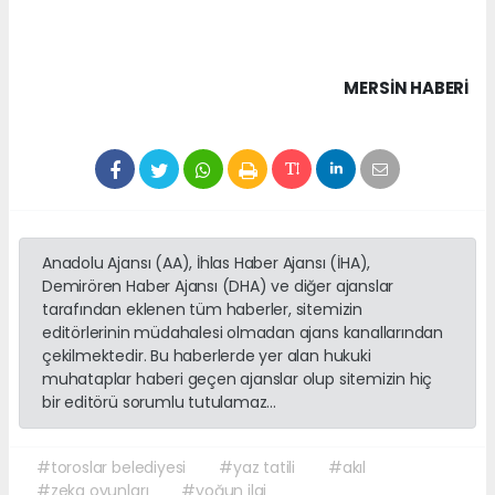
MERSIN HABERİ
Anadolu Ajansı (AA), İhlas Haber Ajansı (İHA),
Demirören Haber Ajansı (DHA) ve diğer ajanslar
tarafından eklenen tüm haberler, sitemizin
editörlerinin müdahalesi olmadan ajans kanallarından
çekilmektedir. Bu haberlerde yer alan hukuki
muhataplar haberi geçen ajanslar olup sitemizin hiç
bir editörü sorumlu tutulamaz...
#toroslar belediyesi
#yaz tatili
#akıl
#zeka oyunları
#yoğun ilgi