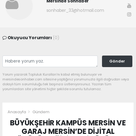
Mersinde Sonhaber
sonhaber_33@hotmail.com
Okuyucu Yorumları
(0)
Gönder
Yorum yazarak Topluluk Kuralları’nı kabul etmiş bulunuyor ve
mersindesonhaber.com sitesine yaptığınız yorumunuzla ilgili doğrudan veya
dolaylı tüm sorumluluğu tek başınıza üstleniyorsunuz. Yazılan tüm
yorumlardan site yönetimi hiçbir şekilde sorumlu tutulamaz.
Anasayfa
Gündem
BÜYÜKŞEHİR KAMPÜS MERSİN VE
GARAJ MERSİN’DE DİJİTAL