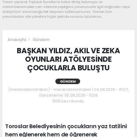
Yorum yazarak Topluluk Kuralları’nı kabul etmiş bulunuyor ve
mersindesonhaber.com sitesine yaptığınız yorumunuzla ilgili doğrudan veya
dolaylı tüm sorumluluğu tek başınıza üstleniyorsunuz. Yazılan tüm
yorumlardan site yönetimi hiçbir şekilde sorumlu tutulamaz.
Anasayfa
Gündem
BAŞKAN YILDIZ, AKIL VE ZEKA
OYUNLARI ATÖLYESİNDE
ÇOCUKLARLA BULUŞTU
GÜNDEM
(mersindesonhaber) - mersindesonhaber | 04.08.2026 - 15:07,
Güncelleme: 05.08.2026 - 10:06
1603 kez okundu.
Toroslar Belediyesinin çocukların yaz tatilini
hem eğlenerek hem de öğrenerek