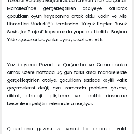
Toroslar Belediye Başkanı Abdurrahman Yıldız da Çandır
Mahallesi'nde gerçekleştirilen atölyeye katılarak
çocukların oyun heyecanına ortak oldu. Kadın ve Aile
Hizmetleri Müdürlüğü tarafından “Küçük Kalpler, Büyük
Sevinçler Projesi” kapsamında yapılan etkinlikte Başkan
Yıldız, çocuklarla oyunlar oynayıp sohbet etti.
Yaz boyunca Pazartesi, Çarşamba ve Cuma günleri
olmak üzere haftada üç gün farklı kırsal mahallelerde
gerçekleştirilen atölye, çocukların sadece keyifli vakit
geçirmelerini değil, aynı zamanda problem çözme,
dikkat, strateji geliştirme ve analitik düşünme
becerilerini geliştirmelerini de amaçlıyor.
Çocuklarının güvenli ve verimli bir ortamda vakit