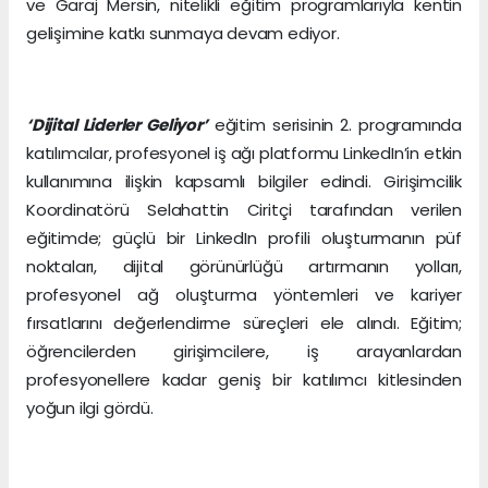
ve Garaj Mersin, nitelikli eğitim programlarıyla kentin
gelişimine katkı sunmaya devam ediyor.
‘Dijital Liderler Geliyor’
eğitim serisinin 2. programında
katılımcılar, profesyonel iş ağı platformu LinkedIn’in etkin
kullanımına ilişkin kapsamlı bilgiler edindi. Girişimcilik
Koordinatörü Selahattin Ciritçi tarafından verilen
eğitimde; güçlü bir LinkedIn profili oluşturmanın püf
noktaları, dijital görünürlüğü artırmanın yolları,
profesyonel ağ oluşturma yöntemleri ve kariyer
fırsatlarını değerlendirme süreçleri ele alındı. Eğitim;
öğrencilerden girişimcilere, iş arayanlardan
profesyonellere kadar geniş bir katılımcı kitlesinden
yoğun ilgi gördü.