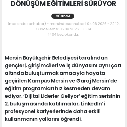
DÖNÜŞÜM EĞİTİMLERİ SÜRÜYOR
GÜNDEM
(mersindesonhaber) - mersindesonhaber | 04.08.2026 - 22:12,
Güncelleme: 05.08.2026 - 10:04
1404 kez okundu.
Mersin Büyükşehir Belediyesi tarafından
gençleri, girişimcileri ve iş dünyasını aynı çatı
altında buluşturmak amacıyla hayata
geçirilen Kampüs Mersin ve Garaj Mersin’de
eğitim programları hız kesmeden devam
ediyor. ‘Dijital Liderler Geliyor’ eğitim serisinin
2. buluşmasında katılımcılar, LinkedIn’i
profesyonel kariyerlerinde daha etkili
kullanmanın yollarını öğrendi.