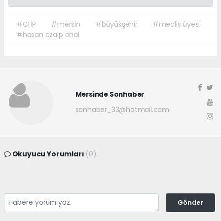
#CHP
#mersin
#büyükşehir
#meclis üyesi
#hasan özalp önal
Mersinde Sonhaber
sonhaber_33@hotmail.com
Okuyucu Yorumları
(0)
Gönder