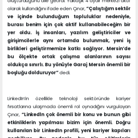
oluşturduğunu dile getirdi. Yaklaşık 4 aydır merkezi aktif
olarak kullandığını ifade eden Çınar,
“Çalıştığım sektör
ve içinde bulunduğum topluluklar nedeniyle,
burası benim için çok aktif kullanabileceğim bir
yer oldu. İş insanları, yazılım geliştiriciler ve
girişimcilerle aynı ortamda bulunmak, yeni iş
birlikleri geliştirmemize katkı sağlıyor. Mersin’de
bu ölçekte ortak çalışma alanlarının sayısı
oldukça sınırlı. Bu yönüyle Garaj Mersin önemli bir
boşluğu dolduruyor”
dedi.
LinkedIn’in özellikle teknoloji sektöründe kariyer
fırsatlarına ulaşmada önemli rol oynadığını vurgulayan
Çınar,
“Linkedln çok önemli bir konu ve bunun gibi
etkinliklerin yapılması bizim için önemli. Doğru
kullanılan bir LinkedIn profili, yeni kariyer kapıları