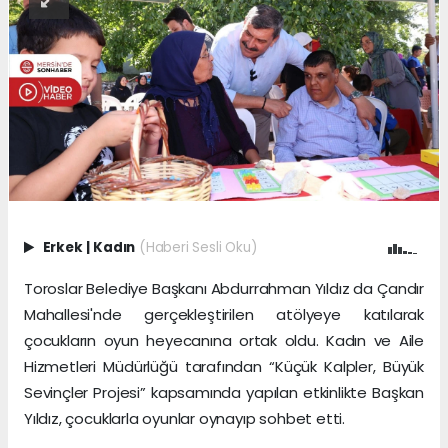
Erkek
|
Kadın
(Haberi Sesli Oku)
Toroslar Belediye Başkanı Abdurrahman Yıldız da Çandır
Mahallesi'nde gerçekleştirilen atölyeye katılarak
çocukların oyun heyecanına ortak oldu. Kadın ve Aile
Hizmetleri Müdürlüğü tarafından “Küçük Kalpler, Büyük
Sevinçler Projesi” kapsamında yapılan etkinlikte Başkan
Yıldız, çocuklarla oyunlar oynayıp sohbet etti.