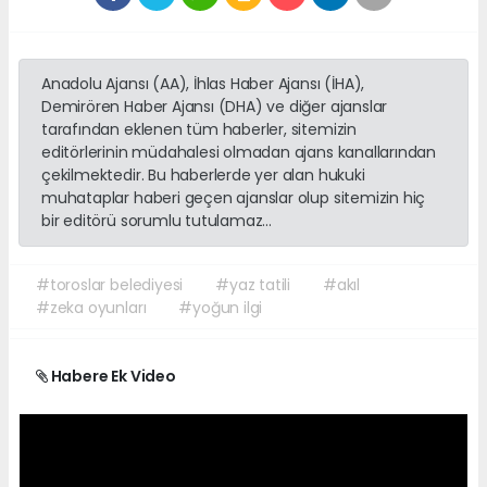
Anadolu Ajansı (AA), İhlas Haber Ajansı (İHA),
Demirören Haber Ajansı (DHA) ve diğer ajanslar
tarafından eklenen tüm haberler, sitemizin
editörlerinin müdahalesi olmadan ajans kanallarından
çekilmektedir. Bu haberlerde yer alan hukuki
muhataplar haberi geçen ajanslar olup sitemizin hiç
bir editörü sorumlu tutulamaz...
#toroslar belediyesi
#yaz tatili
#akıl
#zeka oyunları
#yoğun ilgi
Habere Ek Video