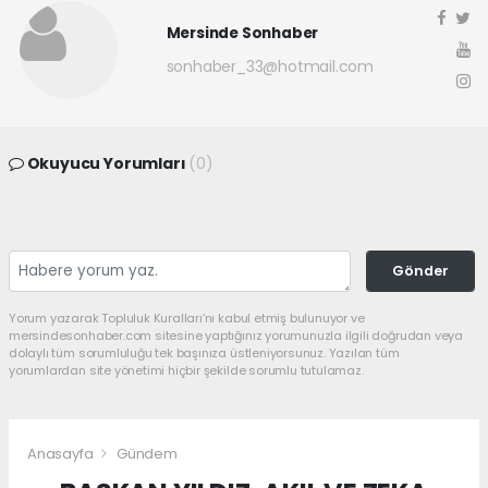
Mersinde Sonhaber
sonhaber_33@hotmail.com
Okuyucu Yorumları
(0)
Gönder
Yorum yazarak Topluluk Kuralları’nı kabul etmiş bulunuyor ve
mersindesonhaber.com sitesine yaptığınız yorumunuzla ilgili doğrudan veya
dolaylı tüm sorumluluğu tek başınıza üstleniyorsunuz. Yazılan tüm
yorumlardan site yönetimi hiçbir şekilde sorumlu tutulamaz.
Anasayfa
Gündem