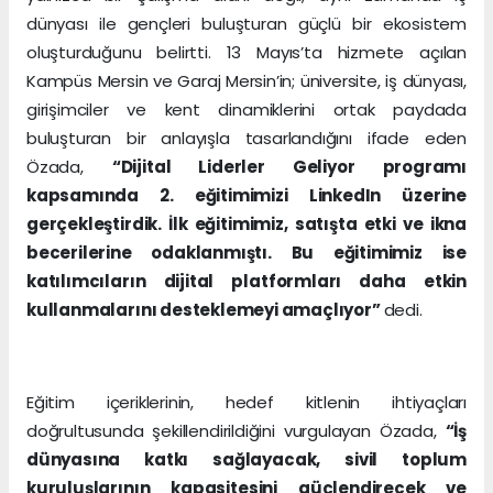
dünyası ile gençleri buluşturan güçlü bir ekosistem
oluşturduğunu belirtti. 13 Mayıs’ta hizmete açılan
Kampüs Mersin ve Garaj Mersin’in; üniversite, iş dünyası,
girişimciler ve kent dinamiklerini ortak paydada
buluşturan bir anlayışla tasarlandığını ifade eden
Özada,
“Dijital Liderler Geliyor programı
kapsamında 2. eğitimimizi LinkedIn üzerine
gerçekleştirdik. İlk eğitimimiz, satışta etki ve ikna
becerilerine odaklanmıştı. Bu eğitimimiz ise
katılımcıların dijital platformları daha etkin
kullanmalarını desteklemeyi amaçlıyor”
dedi.
Eğitim içeriklerinin, hedef kitlenin ihtiyaçları
doğrultusunda şekillendirildiğini vurgulayan Özada,
“İş
dünyasına katkı sağlayacak, sivil toplum
kuruluşlarının kapasitesini güçlendirecek ve