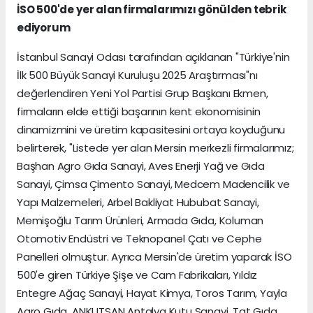
İSO 500'de yer alan firmalarımızı gönülden tebrik
ediyorum
İstanbul Sanayi Odası tarafından açıklanan "Türkiye'nin
İlk 500 Büyük Sanayi Kuruluşu 2025 Araştırması"nı
değerlendiren Yeni Yol Partisi Grup Başkanı Ekmen,
firmaların elde ettiği başarının kent ekonomisinin
dinamizmini ve üretim kapasitesini ortaya koyduğunu
belirterek, "Listede yer alan Mersin merkezli firmalarımız;
Başhan Agro Gıda Sanayi, Aves Enerji Yağ ve Gıda
Sanayi, Çimsa Çimento Sanayi, Medcem Madencilik ve
Yapı Malzemeleri, Arbel Bakliyat Hububat Sanayi,
Memişoğlu Tarım Ürünleri, Armada Gıda, Koluman
Otomotiv Endüstri ve Teknopanel Çatı ve Cephe
Panelleri olmuştur. Ayrıca Mersin'de üretim yaparak İSO
500'e giren Türkiye Şişe ve Cam Fabrikaları, Yıldız
Entegre Ağaç Sanayi, Hayat Kimya, Toros Tarım, Yayla
Agro Gıda, ANKUTSAN Antalya Kutu Sanayi, Tat Gıda,