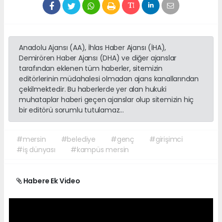
Anadolu Ajansı (AA), İhlas Haber Ajansı (İHA),
Demirören Haber Ajansı (DHA) ve diğer ajanslar
tarafından eklenen tüm haberler, sitemizin
editörlerinin müdahalesi olmadan ajans kanallarından
çekilmektedir. Bu haberlerde yer alan hukuki
muhataplar haberi geçen ajanslar olup sitemizin hiç
bir editörü sorumlu tutulamaz...
#mersin
#belediye
#genç
#girişimci
#iş dünyası
#kampüs mersin
Habere Ek Video