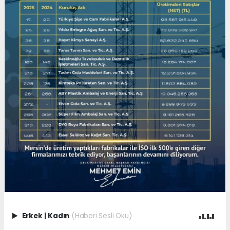
Erkek
|
Kadın
(Haberi Sesli Oku)