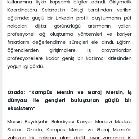
kullanımına ilişkin kapsamlı bilgiler edindi. Girişimcilik
Koordinatörü Selahattin Ciritçi tarafından verilen
eğitimde; güçlü bir LinkedIn profili oluşturmanın püf
noktaları, dijital görünürlüğü artırmanın yolları,
profesyonel ağ oluşturma yöntemleri ve kariyer
fırsatlarını değerlendirme süreçleri ele alındı. Eğitim;
öğrencilerden girişimcilere, iş arayanlardan
profesyonellere kadar geniş bir katılımcı kitlesinden
yoğun ilgi gördü.
Özada: “Kampüs Mersin ve Garaj Mersin, iş
dünyası ile gençleri buluşturan güçlü bir
ekosistem”
Mersin Büyükşehir Belediyesi Kariyer Merkezi Müdürü
Serkan Özada, Kampüs Mersin ve Garaj Mersin’in
yalnızca bir çalışma alanı değil, aynı zamanda iş