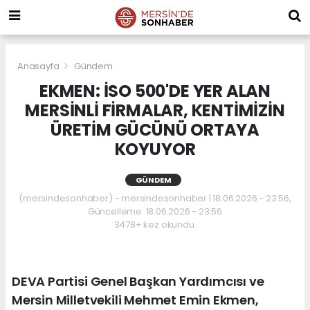
Anasayfa
Gündem
EKMEN: İSO 500'DE YER ALAN
MERSİNLİ FİRMALAR, KENTİMİZİN
ÜRETİM GÜCÜNÜ ORTAYA
KOYUYOR
GÜNDEM
(mersindesonhaber) - mersindesonhaber | 18.06.2026 - 23:56,
Güncelleme: 18.06.2026 - 23:56
3478+ kez okundu.
DEVA Partisi Genel Başkan Yardımcısı ve
Mersin Milletvekili Mehmet Emin Ekmen,