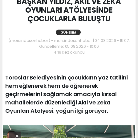
BAŞKAN YILDIZ, AKIL VE ZEKA
OYUNLARI ATÖLYESİNDE
ÇOCUKLARLA BULUŞTU
GÜNDEM
(mersindesonhaber) - mersindesonhaber | 04.08.2026 - 15:07,
Güncelleme: 05.08.2026 - 10:06
1449 kez okundu.
Toroslar Belediyesinin çocukların yaz tatilini
hem eğlenerek hem de öğrenerek
geçirmelerini sağlamak amacıyla kırsal
mahallelerde düzenlediği Akıl ve Zeka
Oyunları Atölyesi, yoğun ilgi görüyor.