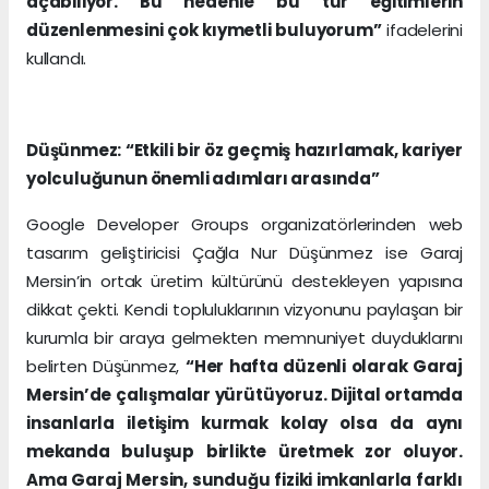
açabiliyor. Bu nedenle bu tür eğitimlerin
düzenlenmesini çok kıymetli buluyorum”
ifadelerini
kullandı.
Düşünmez: “Etkili bir öz geçmiş hazırlamak, kariyer
yolculuğunun önemli adımları arasında”
Google Developer Groups organizatörlerinden web
tasarım geliştiricisi Çağla Nur Düşünmez ise Garaj
Mersin’in ortak üretim kültürünü destekleyen yapısına
dikkat çekti. Kendi topluluklarının vizyonunu paylaşan bir
kurumla bir araya gelmekten memnuniyet duyduklarını
belirten Düşünmez,
“Her hafta düzenli olarak Garaj
Mersin’de çalışmalar yürütüyoruz. Dijital ortamda
insanlarla iletişim kurmak kolay olsa da aynı
mekanda buluşup birlikte üretmek zor oluyor.
Ama Garaj Mersin, sunduğu fiziki imkanlarla farklı