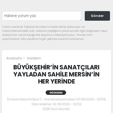
Gönder
Yorum yazarak Topluluk Kuralları’nı kabul etmiş bulunuyor ve
mersindesonhaber.com sitesine yaptığınız yorumunuzla ilgili doğrudan veya
dolaylı tüm sorumluluğu tek başınıza üstleniyorsunuz. Yazılan tüm
yorumlardan site yönetimi hiçbir şekilde sorumlu tutulamaz.
Anasayfa
Gündem
BÜYÜKŞEHİR’İN SANATÇILARI
YAYLADAN SAHİLE MERSİN’İN
HER YERİNDE
GÜNDEM
(mersindesonhaber) - mersindesonhaber | 01.08.2026 - 00:59,
Güncelleme: 02.08.2026 - 22:52
2200 kez okundu.