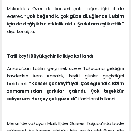
Mukaddes Özer de konseri çok beğendiğini ifade
ederek,
“Çok beğendik, çok güzeldi. Eğlenceli. Bizim
için de değişik bir etkinlik oldu. Şarkılara eşlik ettik”
diye konuştu.
Tatil keyfi Büyükşehir ile ikiye katlandı
Ankara’dan tatilini geçirmek üzere Taşucu’na geldiğini
kaydeden İrem Kasalak, keyifli günler geçirdiğini
belirterek,
“Konser çok keyifliydi. Çok eğlendik. Bizim
zamanımızdan şarkılar çalındı. Çok teşekkür
ediyorum. Her şey çok güzeldi”
ifadelerini kullandı.
Mersin’de yaşayan Malik Ejder Gürses, Taşucu’nda böyle
eğlenceli bir konser olduğu için mutlu olduğunu dile