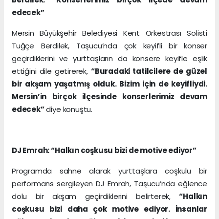
edecek”
Mersin Büyükşehir Belediyesi Kent Orkestrası Solisti
Tuğçe Berdilek, Taşucu’nda çok keyifli bir konser
geçirdiklerini ve yurttaşların da konsere keyifle eşlik
ettiğini dile getirerek,
“Buradaki tatilcilere de güzel
bir akşam yaşatmış olduk. Bizim için de keyifliydi.
Mersin’in birçok ilçesinde konserlerimiz devam
edecek”
diye konuştu.
DJ Emrah: “Halkın coşkusu bizi de motive ediyor”
Programda sahne alarak yurttaşlara coşkulu bir
performans sergileyen DJ Emrah, Taşucu’nda eğlence
dolu bir akşam geçirdiklerini belirterek,
“Halkın
coşkusu bizi daha çok motive ediyor. İnsanlar