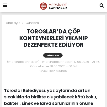
Anasayfa
Gündem
TOROSLAR’DA ÇÖP
KONTEYNERLERİ YIKANIP
DEZENFEKTE EDİLİYOR
GÜNDEM
(mersindesonhaber) - mersindesonhaber | 17.06.2026 - 21:45,
Güncelleme: 18.06.2026 - 00:54
2236+ kez okundu.
Toroslar Belediyesi, yaz aylarında artan
sıcaklıklarla birlikte oluşabilecek kötü koku,
bakteri, sinek ve larva sorunlarının önüne