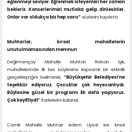
eğlenmeyi seviyor. Eğlenmek isteyenleri her zaman
bekleriz. Konserlerimizi mutlaka gelip dinlesinler.
Onlar var oldukça biz hep varız”
sözlerini kaydetti.
Muhtarlar, kırsal mahallelerin
unutulmamasından memnun
Değirmençay Mahalle Muhtarı Rıdvan Işık,
mahallelerinde ilk kez böylesine kapsamlı bir etkinlik
gerçekleştiğini belirterek,
“Büyükşehir Belediyesi’ne
teşekkür ediyoruz. Çocuklar çok heyecanlıydı.
Böylesine güzel bir programı ilk defa yaşıyoruz.
Çok keyifliydi”
ifadelerini kullandı.
Camili Mahalle Muhtarı Adem Uysal ise kırsal