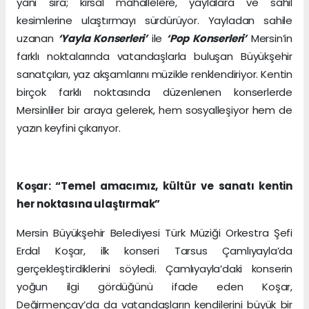
yanı sıra; kırsal mahallelere, yaylalara ve sahil
kesimlerine ulaştırmayı sürdürüyor. Yayladan sahile
uzanan
‘Yayla Konserleri’
ile
‘Pop Konserleri’
Mersin’in
farklı noktalarında vatandaşlarla buluşan Büyükşehir
sanatçıları, yaz akşamlarını müzikle renklendiriyor. Kentin
birçok farklı noktasında düzenlenen konserlerde
Mersinliler bir araya gelerek, hem sosyalleşiyor hem de
yazın keyfini çıkarıyor.
Koşar: “Temel amacımız, kültür ve sanatı kentin
her noktasına ulaştırmak”
Mersin Büyükşehir Belediyesi Türk Müziği Orkestra Şefi
Erdal Koşar, ilk konseri Tarsus Çamlıyayla’da
gerçekleştirdiklerini söyledi. Çamlıyayla’daki konserin
yoğun ilgi gördüğünü ifade eden Koşar,
Değirmençay’da da vatandaşların kendilerini büyük bir