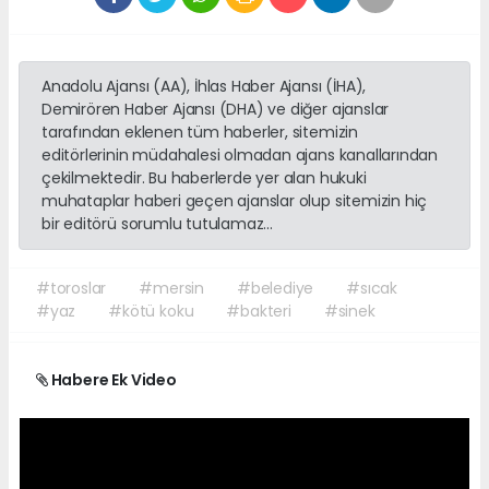
Anadolu Ajansı (AA), İhlas Haber Ajansı (İHA),
Demirören Haber Ajansı (DHA) ve diğer ajanslar
tarafından eklenen tüm haberler, sitemizin
editörlerinin müdahalesi olmadan ajans kanallarından
çekilmektedir. Bu haberlerde yer alan hukuki
muhataplar haberi geçen ajanslar olup sitemizin hiç
bir editörü sorumlu tutulamaz...
#toroslar
#mersin
#belediye
#sıcak
#yaz
#kötü koku
#bakteri
#sinek
Habere Ek Video