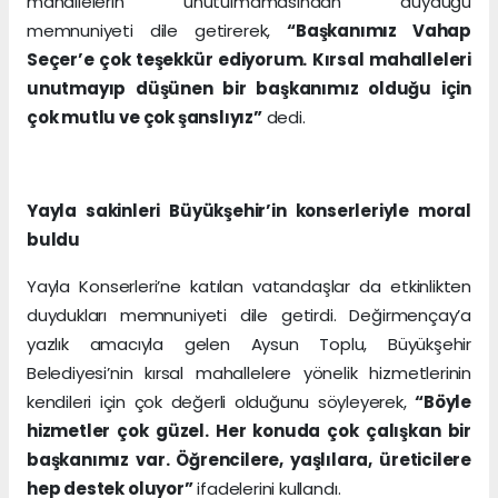
mahallelerin unutulmamasından duyduğu
memnuniyeti dile getirerek,
“Başkanımız Vahap
Seçer’e çok teşekkür ediyorum. Kırsal mahalleleri
unutmayıp düşünen bir başkanımız olduğu için
çok mutlu ve çok şanslıyız”
dedi.
Yayla sakinleri Büyükşehir’in konserleriyle moral
buldu
Yayla Konserleri’ne katılan vatandaşlar da etkinlikten
duydukları memnuniyeti dile getirdi. Değirmençay’a
yazlık amacıyla gelen Aysun Toplu, Büyükşehir
Belediyesi’nin kırsal mahallelere yönelik hizmetlerinin
kendileri için çok değerli olduğunu söyleyerek,
“Böyle
hizmetler çok güzel. Her konuda çok çalışkan bir
başkanımız var. Öğrencilere, yaşlılara, üreticilere
hep destek oluyor”
ifadelerini kullandı.