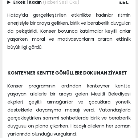
Erkek
|
Kadın
(Haberi Sesli Oku)
Hatay’da gerçekleştirilen etkinlikte kadınlar ritmin
enerjisiyle bir araya gelirken, birlik ve beraberlik duyguları
da pekiştirildi. Konser boyunca katılımcılar keyifli anlar
yaşarken, moral ve motivasyonlarını artıran etkinlik
büyük ilgi gördü.
KONTEYNER KENTTE GÖNÜLLERE DOKUNAN ZİYARET
Konser programının ardından konteyner kentte
yaşayan ailelerle bir araya gelen Mezitli Belediyesi
ekipleri, çeşitli armağanlar ve çocuklara yönelik
desteklerle dayanışma mesajı verdi. Vatandaşlarla
gerçekleştirilen samimi sohbetlerde birlik ve beraberlik
duygusu ön plana çıkarken, Hataylı ailelerin her zaman
yanlarında olunduğu vurgulandı.