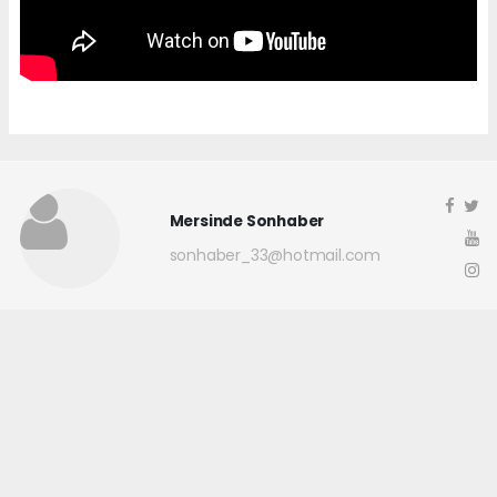
Mersinde Sonhaber
sonhaber_33@hotmail.com
Okuyucu Yorumları
(0)
Gönder
Yorum yazarak Topluluk Kuralları’nı kabul etmiş bulunuyor ve