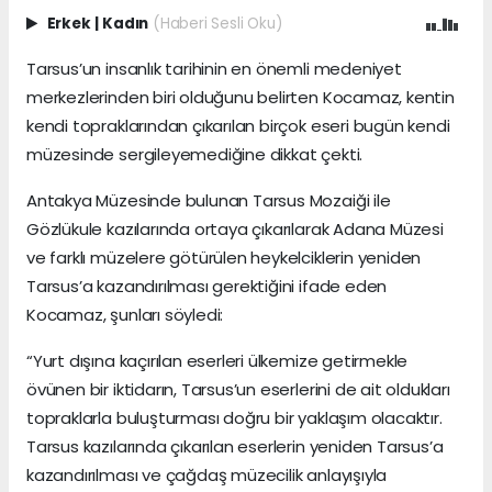
Erkek
|
Kadın
(Haberi Sesli Oku)
Tarsus’un insanlık tarihinin en önemli medeniyet
merkezlerinden biri olduğunu belirten Kocamaz, kentin
kendi topraklarından çıkarılan birçok eseri bugün kendi
müzesinde sergileyemediğine dikkat çekti.
Antakya Müzesinde bulunan Tarsus Mozaiği ile
Gözlükule kazılarında ortaya çıkarılarak Adana Müzesi
ve farklı müzelere götürülen heykelciklerin yeniden
Tarsus’a kazandırılması gerektiğini ifade eden
Kocamaz, şunları söyledi:
“Yurt dışına kaçırılan eserleri ülkemize getirmekle
övünen bir iktidarın, Tarsus’un eserlerini de ait oldukları
topraklarla buluşturması doğru bir yaklaşım olacaktır.
Tarsus kazılarında çıkarılan eserlerin yeniden Tarsus’a
kazandırılması ve çağdaş müzecilik anlayışıyla