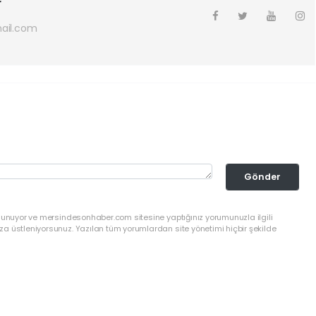
r
ail.com
Gönder
ulunuyor ve mersindesonhaber.com sitesine yaptığınız yorumunuzla ilgili
a üstleniyorsunuz. Yazılan tüm yorumlardan site yönetimi hiçbir şekilde