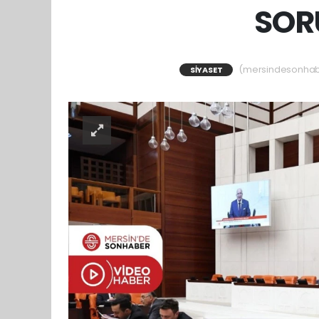
SOR
(mersindesonhaber
SIYASET