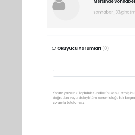
Mersinde Sonhabe
sonhaber_33@hotm
Okuyucu Yorumları
(0)
Yorum yazarak Topluluk Kuralları’nı kabul etmiş b
doğrudan veya dolaylı tüm sorumluluğu tek başınız
sorumlu tutulamaz.