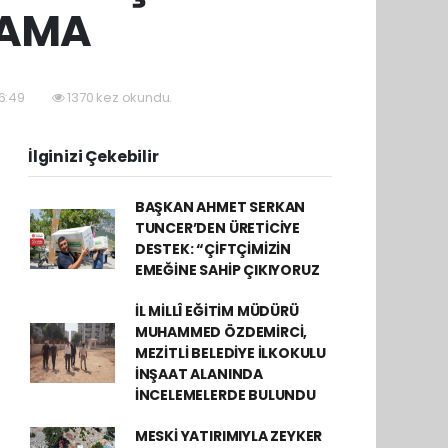
LAMA
16:49
1370 kez okundu.
İlginizi Çekebilir
BAŞKAN AHMET SERKAN
TUNCER’DEN ÜRETİCİYE
DESTEK: “ÇİFTÇİMİZİN
EMEĞİNE SAHİP ÇIKIYORUZ
İL MİLLÎ EĞİTİM MÜDÜRÜ
MUHAMMED ÖZDEMİRCİ,
MEZİTLİ BELEDİYE İLKOKULU
İNŞAAT ALANINDA
İNCELEMELERDE BULUNDU
MESKİ YATIRIMIYLA ZEYKER