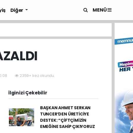
MENÜ
yiş
Diğer
AZALDI
0:08
2359+ kez okundu.
İlginizi Çekebilir
BAŞKAN AHMET SERKAN
TUNCER’DEN ÜRETİCİYE
DESTEK: “ÇİFTÇİMİZİN
EMEĞİNE SAHİP ÇIKIYORUZ