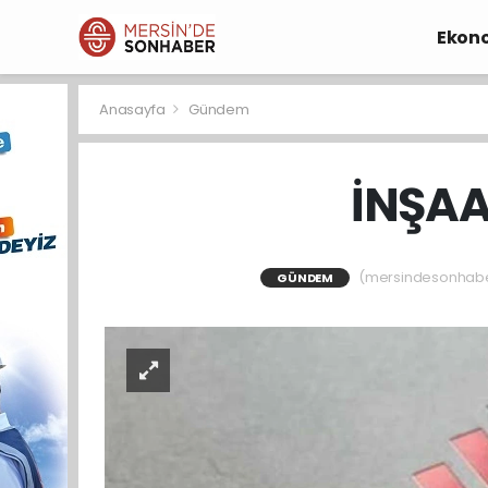
Ekon
Anasayfa
Gündem
İNŞAA
(mersindesonhaber)
GÜNDEM