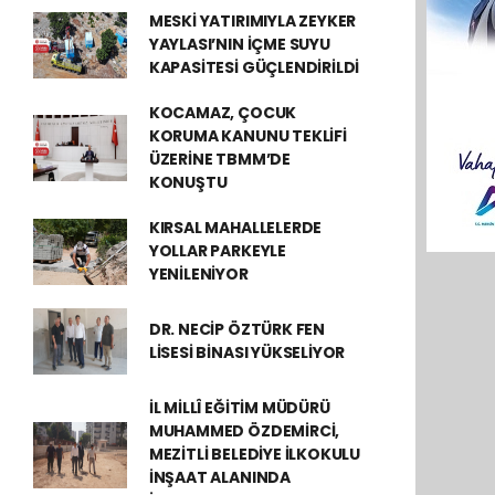
MESKİ YATIRIMIYLA ZEYKER
YAYLASI’NIN İÇME SUYU
KAPASİTESİ GÜÇLENDİRİLDİ
KOCAMAZ, ÇOCUK
KORUMA KANUNU TEKLİFİ
ÜZERİNE TBMM’DE
KONUŞTU
KIRSAL MAHALLELERDE
YOLLAR PARKEYLE
YENİLENİYOR
DR. NECİP ÖZTÜRK FEN
LİSESİ BİNASI YÜKSELİYOR
İL MİLLÎ EĞİTİM MÜDÜRÜ
MUHAMMED ÖZDEMİRCİ,
MEZİTLİ BELEDİYE İLKOKULU
İNŞAAT ALANINDA