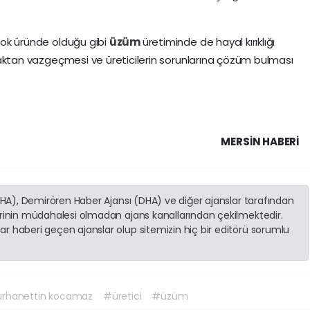
rçok üründe olduğu gibi
üzüm
üretiminde de hayal kırıklığı
rakmaktan vazgeçmesi ve üreticilerin sorunlarına çözüm bulması
MERSIN HABERİ
(İHA), Demirören Haber Ajansı (DHA) ve diğer ajanslar tarafından
erinin müdahalesi olmadan ajans kanallarından çekilmektedir.
r haberi geçen ajanslar olup sitemizin hiç bir editörü sorumlu
rhanettin kocamaz
#üretici
#üzüm