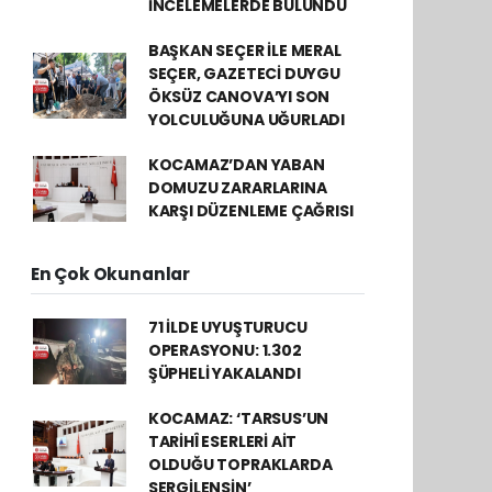
İNCELEMELERDE BULUNDU
BAŞKAN SEÇER İLE MERAL
SEÇER, GAZETECİ DUYGU
ÖKSÜZ CANOVA’YI SON
YOLCULUĞUNA UĞURLADI
KOCAMAZ’DAN YABAN
DOMUZU ZARARLARINA
KARŞI DÜZENLEME ÇAĞRISI
En Çok Okunanlar
71 İLDE UYUŞTURUCU
OPERASYONU: 1.302
ŞÜPHELİ YAKALANDI
KOCAMAZ: ‘TARSUS’UN
TARİHÎ ESERLERİ AİT
OLDUĞU TOPRAKLARDA
SERGİLENSİN’