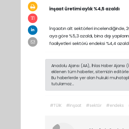
İnşaat üretimi aylık %4,5 azaldı
İnşaatın alt sektörleri incelendiğinde, 
aya göre %5,3 azaldı, bina dışı yapılar
faaliyetleri sektörü endeksi %4,4 azaldı
Anadolu Ajansı (AA), İhlas Haber Ajansı 
eklenen tüm haberler, sitemizin editörl
Bu haberlerde yer alan hukuki muhatapla
tutulamaz...
#TÜİK
#inşaat
#sektör
#endeks