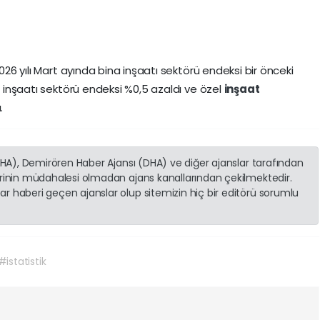
2026 yılı Mart ayında bina inşaatı sektörü endeksi bir önceki
ın inşaatı sektörü endeksi %0,5 azaldı ve özel
inşaat
.
(İHA), Demirören Haber Ajansı (DHA) ve diğer ajanslar tarafından
erinin müdahalesi olmadan ajans kanallarından çekilmektedir.
r haberi geçen ajanslar olup sitemizin hiç bir editörü sorumlu
#istatistik