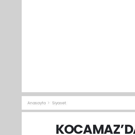
Anasayfa
Siyaset
KOCAMAZ’DA