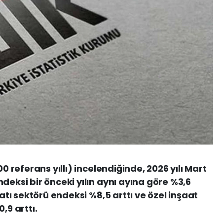
00 referans yıllı) incelendiğinde, 2026 yılı Mart
deksi bir önceki yılın aynı ayına göre %3,6
aatı sektörü endeksi %8,5 arttı ve özel inşaat
,9 arttı.