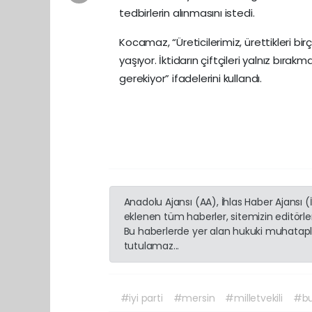
tedbirlerin alınmasını istedi.
Kocamaz, “Üreticilerimiz, ürettikleri bi
yaşıyor. İktidarın çiftçileri yalnız bı
gerekiyor” ifadelerini kullandı.
Anadolu Ajansı (AA), İhlas Haber Ajansı 
eklenen tüm haberler, sitemizin editörl
Bu haberlerde yer alan hukuki muhatapla
tutulamaz...
#iyi parti
#mersin
#milletvekili
#bu