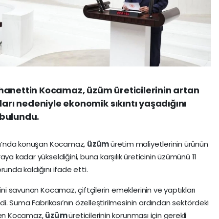
Burhanettin Kocamaz, üzüm üreticilerinin artan
ları nedeniyle ekonomik sıkıntı yaşadığını
 bulundu.
rulu’nda konuşan Kocamaz,
üzüm
üretim maliyetlerinin ürünün
aya kadar yükseldiğini, buna karşılık üreticinin üzümünü 11
unda kaldığını ifade etti.
ini savunan Kocamaz, çiftçilerin emeklerinin ve yaptıkları
edi. Suma Fabrikası’nın özelleştirilmesinin ardından sektördeki
üren Kocamaz,
üzüm
üreticilerinin korunması için gerekli