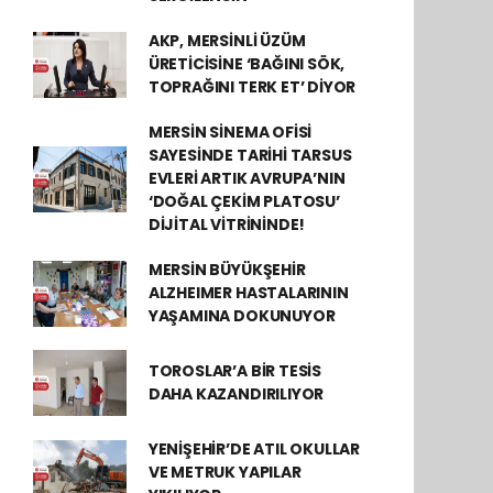
AKP, MERSİNLİ ÜZÜM
ÜRETİCİSİNE ‘BAĞINI SÖK,
TOPRAĞINI TERK ET’ DİYOR
MERSİN SİNEMA OFİSİ
SAYESİNDE TARİHİ TARSUS
EVLERİ ARTIK AVRUPA’NIN
‘DOĞAL ÇEKİM PLATOSU’
DİJİTAL VİTRİNİNDE!
MERSİN BÜYÜKŞEHİR
ALZHEIMER HASTALARININ
YAŞAMINA DOKUNUYOR
TOROSLAR’A BİR TESİS
DAHA KAZANDIRILIYOR
YENİŞEHİR’DE ATIL OKULLAR
VE METRUK YAPILAR