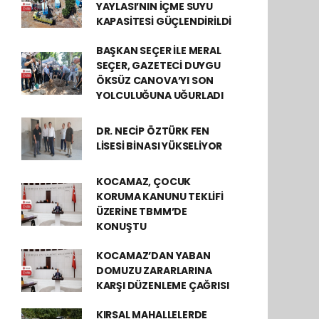
YAYLASI’NIN İÇME SUYU
KAPASİTESİ GÜÇLENDİRİLDİ
BAŞKAN SEÇER İLE MERAL
SEÇER, GAZETECİ DUYGU
ÖKSÜZ CANOVA’YI SON
YOLCULUĞUNA UĞURLADI
DR. NECİP ÖZTÜRK FEN
LİSESİ BİNASI YÜKSELİYOR
KOCAMAZ, ÇOCUK
KORUMA KANUNU TEKLİFİ
ÜZERİNE TBMM’DE
KONUŞTU
KOCAMAZ’DAN YABAN
DOMUZU ZARARLARINA
KARŞI DÜZENLEME ÇAĞRISI
KIRSAL MAHALLELERDE