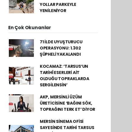
YOLLAR PARKEYLE
YENİLENİYOR
En Çok Okunanlar
71 İLDE UYUŞTURUCU
OPERASYONU: 1.302
ŞÜPHELİ YAKALANDI
KOCAMAZ: ‘TARSUS’UN
TARİHÎ ESERLERİ AİT
OLDUĞU TOPRAKLARDA
SERGİLENSİN’
AKP, MERSİNLİ ÜZÜM
ÜRETİCİSİNE ‘BAĞINI SÖK,
TOPRAĞINI TERK ET’ DİYOR
MERSİN SİNEMA OFİSİ
SAYESİNDE TARİHİ TARSUS