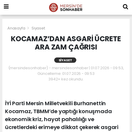
Anasayfa
Siyaset
KOCAMAZ’DAN ASGARİ ÜCRETE
ARA ZAM ÇAĞRISI
SIYASET
(mersindesonhaber) - mersindesonhaber | 01.07.2026 - 09:53,
Güncelleme: 01.07.2026 - 09:53
3942+ kez okundu.
İYİ Parti Mersin Milletvekili Burhanettin
Kocamaz, TBMM’de yaptığı konuşmada
ekonomik kriz, hayat pahalılığı ve
ücretlerdeki erimeye dikkat çekerek asgari