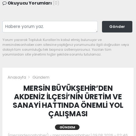
Okuyucu Yorumları
(0)
Gönder
Yorum yazarak Topluluk Kuralları’nı kabul etmiş bulunuyor ve
mersindesonhaber.com sitesine yaptığınız yorumunuzla ilgili doğrudan veya
dolaylı tüm sorumluluğu tek başınıza üstleniyorsunuz. Yazılan tüm
yorumlardan site yönetimi hiçbir şekilde sorumlu tutulamaz.
Anasayfa
Gündem
MERSİN BÜYÜKŞEHİR’DEN
AKDENİZ İLÇESİ’NİN ÜRETİM VE
SANAYİ HATTINDA ÖNEMLİ YOL
ÇALIŞMASI
GÜNDEM
(mersindesonhaber) - mersindesonhaber | 09.08.2026 - 02:46,