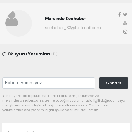
Mersinde Sonhaber
sonhaber_33@hotmail.com
Okuyucu Yorumları
(0)
Gönder
Yorum yazarak Topluluk Kuralları’nı kabul etmiş bulunuyor ve
mersindesonhaber.com sitesine yaptığınız yorumunuzla ilgili doğrudan veya
dolaylı tüm sorumluluğu tek başınıza üstleniyorsunuz. Yazılan tüm
yorumlardan site yönetimi hiçbir şekilde sorumlu tutulamaz.