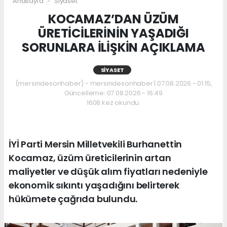
Anasayfa
Siyaset
KOCAMAZ’DAN ÜZÜM
ÜRETİCİLERİNİN YAŞADIĞI
SORUNLARA İLİŞKİN AÇIKLAMA
SIYASET
(mersindesonhaber) - mersindesonhaber | 07.08.2026 - 01:15,
Güncelleme: 07.08.2026 - 16:49
1608 kez okundu.
İYİ Parti Mersin Milletvekili Burhanettin
Kocamaz, üzüm üreticilerinin artan
maliyetler ve düşük alım fiyatları nedeniyle
ekonomik sıkıntı yaşadığını belirterek
hükümete çağrıda bulundu.