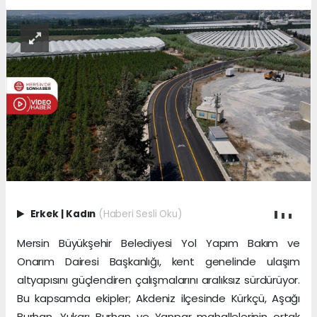
Erkek
|
Kadın
(Haberi Sesli Oku)
Mersin Büyükşehir Belediyesi Yol Yapım Bakım ve
Onarım Dairesi Başkanlığı, kent genelinde ulaşım
altyapısını güçlendiren çalışmalarını aralıksız sürdürüyor.
Bu kapsamda ekipler; Akdeniz ilçesinde Kürkçü, Aşağı
Burhan, Yukarı Burhan ve Yanpar mahallelerinin ortak