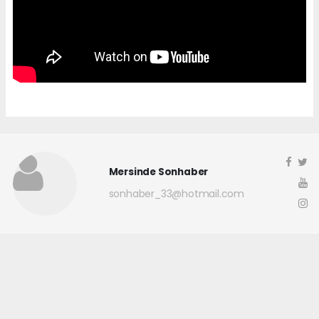
Mersinde Sonhaber
sonhaber_33@hotmail.com
Okuyucu Yorumları
(0)
Gönder