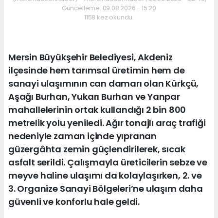
Güncelleme: 09.08.2026 - 15:20
1158 kez okundu.
Mersin Büyükşehir Belediyesi, Akdeniz
ilçesinde hem tarımsal üretimin hem de
sanayi ulaşımının can damarı olan Kürkçü,
Aşağı Burhan, Yukarı Burhan ve Yanpar
mahallelerinin ortak kullandığı 2 bin 800
metrelik yolu yeniledi. Ağır tonajlı araç trafiği
nedeniyle zaman içinde yıpranan
güzergâhta zemin güçlendirilerek, sıcak
asfalt serildi. Çalışmayla üreticilerin sebze ve
meyve haline ulaşımı da kolaylaşırken, 2. ve
3. Organize Sanayi Bölgeleri’ne ulaşım daha
güvenli ve konforlu hale geldi.