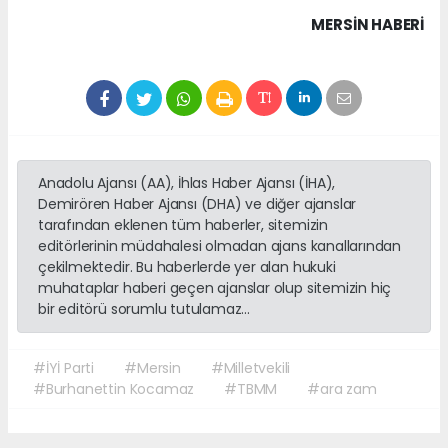
MERSIN HABERİ
Anadolu Ajansı (AA), İhlas Haber Ajansı (İHA),
Demirören Haber Ajansı (DHA) ve diğer ajanslar
tarafından eklenen tüm haberler, sitemizin
editörlerinin müdahalesi olmadan ajans kanallarından
çekilmektedir. Bu haberlerde yer alan hukuki
muhataplar haberi geçen ajanslar olup sitemizin hiç
bir editörü sorumlu tutulamaz...
#İYİ Parti
#Mersin
#Milletvekili
#Burhanettin Kocamaz
#TBMM
#ara zam