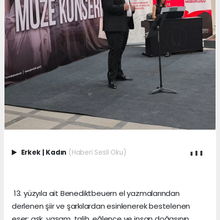
Erkek
|
Kadın
(Haberi Sesli Oku)
13. yüzyıla ait Benediktbeuern el yazmalarından
derlenen şiir ve şarkılardan esinlenerek bestelenen
eser; aşk, yaşam, talih, eğlence ve insan doğasının