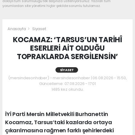
dolaylı tüm sorumluluğu tek başınıza üstleniyorsunuz. Yazılan tüm
yorumlardan site yönetimi hiçbir şekilde sorumlu tutulamaz.
Anasayfa
Siyaset
KOCAMAZ: ‘TARSUS’UN TARİHÎ
ESERLERİ AİT OLDUĞU
TOPRAKLARDA SERGİLENSİN’
SIYASET
(mersindesonhaber) - mersindesonhaber | 06.08.2026 - 15:50,
Güncelleme: 07.08.2026 - 17:01
1485 kez okundu.
İYİ Parti Mersin Milletvekili Burhanettin
Kocamaz, Tarsus’taki kazılarda ortaya
çıkarılmasına rağmen farklı şehirlerdeki