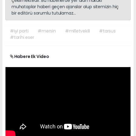
çekilmektedir. Bu haberlerde yer alan hukuki
muhataplar haberi geçen ajanslar olup sitemizin hiç
bir editörü sorumlu tutulamaz...
#iyi parti
#mersin
#milletvekili
#tarsus
#tarihi eser
Habere Ek Video