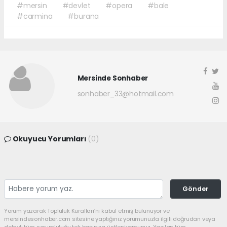
#mersin
#devlet
#opera
#bale
#carmina
#burana
Mersinde Sonhaber
sonhaber_33@hotmail.com
Okuyucu Yorumları
(0)
Gönder
Yorum yazarak Topluluk Kuralları’nı kabul etmiş bulunuyor ve
mersindesonhaber.com sitesine yaptığınız yorumunuzla ilgili doğrudan veya