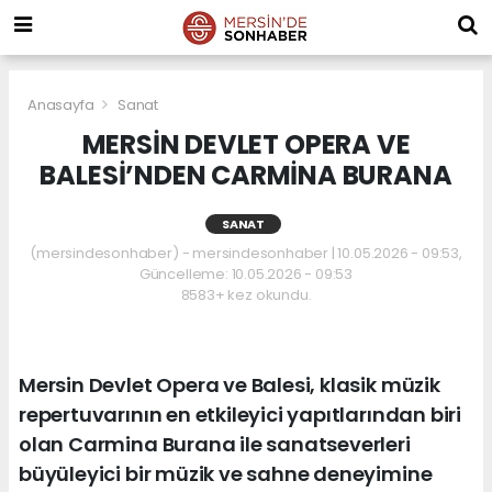
Anasayfa
Sanat
MERSİN DEVLET OPERA VE
BALESİ’NDEN CARMİNA BURANA
SANAT
(mersindesonhaber) - mersindesonhaber | 10.05.2026 - 09:53,
Güncelleme: 10.05.2026 - 09:53
8583+ kez okundu.
Mersin Devlet Opera ve Balesi, klasik müzik
repertuvarının en etkileyici yapıtlarından biri
olan Carmina Burana ile sanatseverleri
büyüleyici bir müzik ve sahne deneyimine