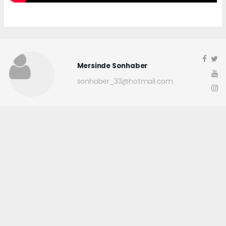
Mersinde Sonhaber
sonhaber_33@hotmail.com
Okuyucu Yorumları
(0)
Gönder
Yorum yazarak Topluluk Kuralları’nı kabul etmiş bulunuyor ve
mersindesonhaber.com sitesine yaptığınız yorumunuzla ilgili doğrudan veya
dolaylı tüm sorumluluğu tek başınıza üstleniyorsunuz. Yazılan tüm
yorumlardan site yönetimi hiçbir şekilde sorumlu tutulamaz.