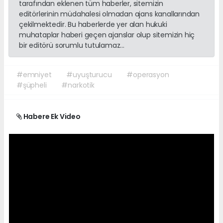
tarafından eklenen tüm haberler, sitemizin
editörlerinin müdahalesi olmadan ajans kanallarından
çekilmektedir. Bu haberlerde yer alan hukuki
muhataplar haberi geçen ajanslar olup sitemizin hiç
bir editörü sorumlu tutulamaz...
#emniyet
#uyuşturucu
#operasyon
#şüpheli
#narkotik
Habere Ek Video