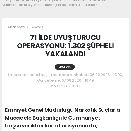
dolaylı tüm sorumluluğu tek başınıza üstleniyorsunuz. Yazılan tüm
yorumlardan site yönetimi hiçbir şekilde sorumlu tutulamaz.
Anasayfa
Asayiş
71 İLDE UYUŞTURUCU
OPERASYONU: 1.302 ŞÜPHELİ
YAKALANDI
ASAYIŞ
(mersindesonhaber) - mersindesonhaber | 06.08.2026 - 15:00,
Güncelleme: 07.08.2026 - 16:49
1560 kez okundu.
Emniyet Genel Müdürlüğü Narkotik Suçlarla
Mücadele Başkanlığı ile Cumhuriyet
başsavcılıkları koordinasyonunda,