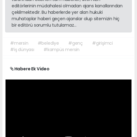
editörlerinin müdahalesi olmadan ajans kanallarından
çekilmektedir. Bu haberlerde yer alan hukuki
muhataplar haberi geçen ajanslar olup sitemizin hiç
bir editörü sorumlu tutulamaz...
#mersin
#belediye
#genç
#girişimci
#iş dünyası
#kampüs mersin
Habere Ek Video