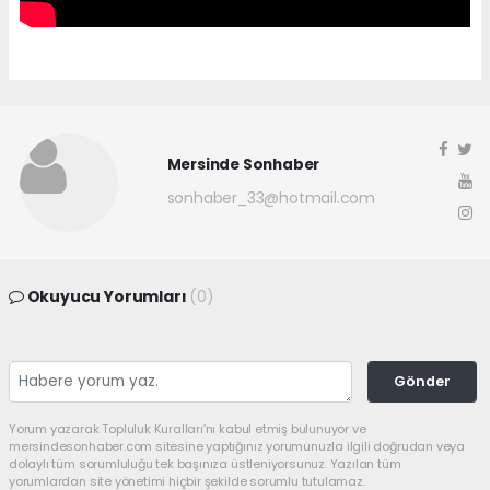
Mersinde Sonhaber
sonhaber_33@hotmail.com
Okuyucu Yorumları
(0)
Gönder
Yorum yazarak Topluluk Kuralları’nı kabul etmiş bulunuyor ve
mersindesonhaber.com sitesine yaptığınız yorumunuzla ilgili doğrudan veya
dolaylı tüm sorumluluğu tek başınıza üstleniyorsunuz. Yazılan tüm
yorumlardan site yönetimi hiçbir şekilde sorumlu tutulamaz.