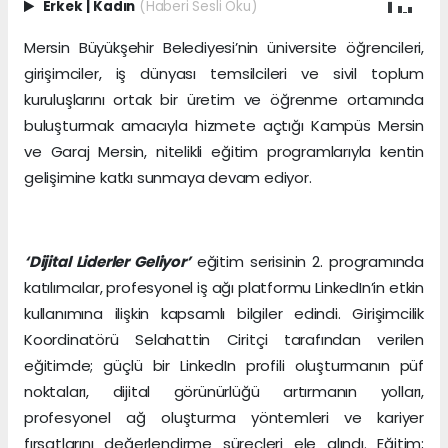
Erkek
|
Kadın
(Haberi Sesli Oku)
Mersin Büyükşehir Belediyesi’nin üniversite öğrencileri,
girişimciler, iş dünyası temsilcileri ve sivil toplum
kuruluşlarını ortak bir üretim ve öğrenme ortamında
buluşturmak amacıyla hizmete açtığı Kampüs Mersin
ve Garaj Mersin, nitelikli eğitim programlarıyla kentin
gelişimine katkı sunmaya devam ediyor.
‘Dijital Liderler Geliyor’
eğitim serisinin 2. programında
katılımcılar, profesyonel iş ağı platformu LinkedIn’in etkin
kullanımına ilişkin kapsamlı bilgiler edindi. Girişimcilik
Koordinatörü Selahattin Ciritçi tarafından verilen
eğitimde; güçlü bir LinkedIn profili oluşturmanın püf
noktaları, dijital görünürlüğü artırmanın yolları,
profesyonel ağ oluşturma yöntemleri ve kariyer
fırsatlarını değerlendirme süreçleri ele alındı. Eğitim;