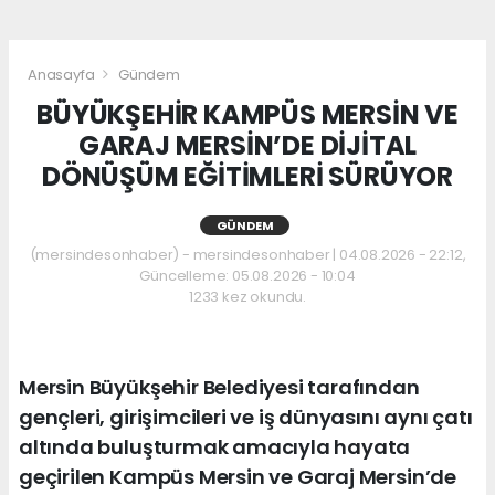
Anasayfa
Gündem
BÜYÜKŞEHİR KAMPÜS MERSİN VE
GARAJ MERSİN’DE DİJİTAL
DÖNÜŞÜM EĞİTİMLERİ SÜRÜYOR
GÜNDEM
(mersindesonhaber) - mersindesonhaber | 04.08.2026 - 22:12,
Güncelleme: 05.08.2026 - 10:04
1233 kez okundu.
Mersin Büyükşehir Belediyesi tarafından
gençleri, girişimcileri ve iş dünyasını aynı çatı
altında buluşturmak amacıyla hayata
geçirilen Kampüs Mersin ve Garaj Mersin’de