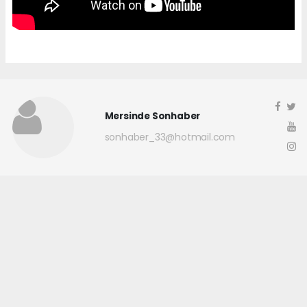
Mersinde Sonhaber
sonhaber_33@hotmail.com
Okuyucu Yorumları
(0)
Gönder
Yorum yazarak Topluluk Kuralları’nı kabul etmiş bulunuyor ve
mersindesonhaber.com sitesine yaptığınız yorumunuzla ilgili doğrudan veya
dolaylı tüm sorumluluğu tek başınıza üstleniyorsunuz. Yazılan tüm