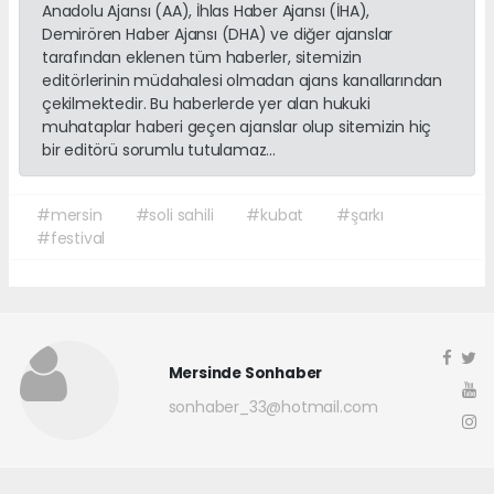
Anadolu Ajansı (AA), İhlas Haber Ajansı (İHA),
Demirören Haber Ajansı (DHA) ve diğer ajanslar
tarafından eklenen tüm haberler, sitemizin
editörlerinin müdahalesi olmadan ajans kanallarından
çekilmektedir. Bu haberlerde yer alan hukuki
muhataplar haberi geçen ajanslar olup sitemizin hiç
bir editörü sorumlu tutulamaz...
#mersin
#soli sahili
#kubat
#şarkı
#festival
Mersinde Sonhaber
sonhaber_33@hotmail.com