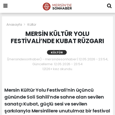
Anasayfa
Kültür
MERSİN KÜLTÜR YOLU
FESTİVALİ’NDE KUBAT RÜZGARI
KÜLTÜR
(mersindesonhaber) - mersindesonhaber | 12.05.2026 - 23:54,
Güncelleme: 12.05.2026 - 23:54
12126+ kez okundu.
Mersin Kültür Yolu Festivali’nin üçüncü
gününde Soli Sahili’nde sahne alan sevilen
sanatçı Kubat, güçlü sesi ve sevilen
şarkılarıyla Mersinlilere unutulmaz bir festival