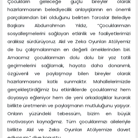
Çocukların geleceğe güçlü bireyler olarak
hazırlanmasının belediyecilik anlayışlarının en önemli
parçalarından biri olduğunu belirten Toroslar Belediye
Başkanı Abdurrahman Yıldız, “Çocuklarımızın
sosyalleşmelerini sağlayan etkinlik ve faaliyetlerimizi
aralıksız sürdürüyoruz. Akıl ve Zeka Oyunları Atölyemiz
de bu çalışmalarımızın en değerli örneklerinden biri.
Amacımız çocuklarımızın dolu dolu bir yaz tatili
geçirmelerini sağlamak, hayata daha donanımlı,
özgüvenli ve paylaşmayı bilen bireyler olarak
hazırlanmasına katkı sunmaktır. Mahallelerimizde
gerçekleştirdiğimiz bu etkinliklerde çocuklarımız hem
doyasıya eğleniyor hem de yeni arkadaşlıklar kurarak
birlikte üretmenin ve paylaşmanın mutluluğunu yaşıyor.
Onların yüzündeki tebessüm, bizim en büyük
motivasyon kaynağımız. Tüm çocuklarımızı aileleriyle
birlikte Akıl ve Zeka Oyunları Atölyemize davet
ediyorum.” diye konuştu.