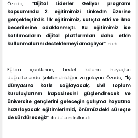
Özada,
“Dijital Liderler Geliyor programı
kapsamında 2. eğitimimizi LinkedIn üzerine
gerçekleştirdik. İlk eğitimimiz, satışta etki ve ikna
becerilerine odaklanmıştı. Bu eğitimimiz ise
katılımcıların dijital platformları daha etkin
kullanmalarını desteklemeyi amaçlıyor”
dedi.
Eğitim içeriklerinin, hedef kitlenin ihtiyaçları
doğrultusunda şekillendirildiğini vurgulayan Özada,
“İş
dünyasına katkı sağlayacak, sivil toplum
kuruluşlarının kapasitesini güçlendirecek ve
üniversite gençlerini geleceğin çalışma hayatına
hazırlayacak eğitimlerimizi, önümüzdeki süreçte
de sürdüreceğiz”
ifadelerini kullandı.