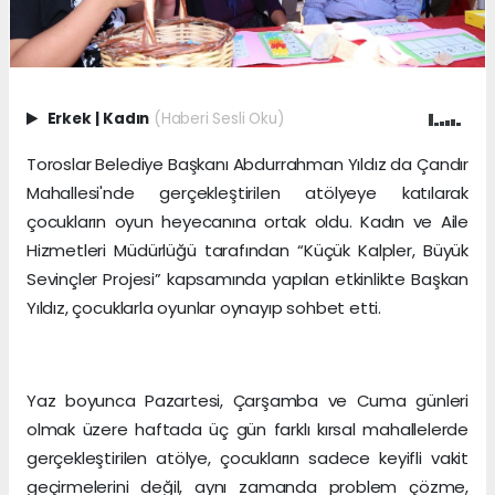
Erkek
|
Kadın
(Haberi Sesli Oku)
Toroslar Belediye Başkanı Abdurrahman Yıldız da Çandır
Mahallesi'nde gerçekleştirilen atölyeye katılarak
çocukların oyun heyecanına ortak oldu. Kadın ve Aile
Hizmetleri Müdürlüğü tarafından “Küçük Kalpler, Büyük
Sevinçler Projesi” kapsamında yapılan etkinlikte Başkan
Yıldız, çocuklarla oyunlar oynayıp sohbet etti.
Yaz boyunca Pazartesi, Çarşamba ve Cuma günleri
olmak üzere haftada üç gün farklı kırsal mahallelerde
gerçekleştirilen atölye, çocukların sadece keyifli vakit
geçirmelerini değil, aynı zamanda problem çözme,