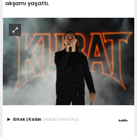
akşamı yaşattı.
Erkek
|
Kadın
(Haberi Sesli Oku)