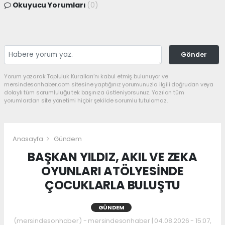
Okuyucu Yorumları
(0)
Gönder
Yorum yazarak Topluluk Kuralları’nı kabul etmiş bulunuyor ve
mersindesonhaber.com sitesine yaptığınız yorumunuzla ilgili doğrudan veya
dolaylı tüm sorumluluğu tek başınıza üstleniyorsunuz. Yazılan tüm
yorumlardan site yönetimi hiçbir şekilde sorumlu tutulamaz.
Anasayfa
Gündem
BAŞKAN YILDIZ, AKIL VE ZEKA
OYUNLARI ATÖLYESİNDE
ÇOCUKLARLA BULUŞTU
GÜNDEM
(mersindesonhaber) - mersindesonhaber | 04.08.2026 - 15:07,