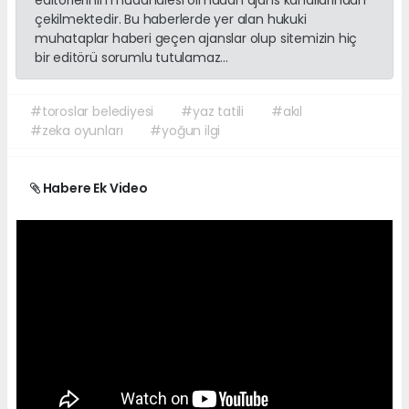
çekilmektedir. Bu haberlerde yer alan hukuki
muhataplar haberi geçen ajanslar olup sitemizin hiç
bir editörü sorumlu tutulamaz...
#toroslar belediyesi
#yaz tatili
#akıl
#zeka oyunları
#yoğun ilgi
Habere Ek Video