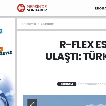
Ekon
Anasayfa
Gündem
R-FLEX E
ULAŞTI: TÜ
(mersindesonhaber)
GÜNDEM