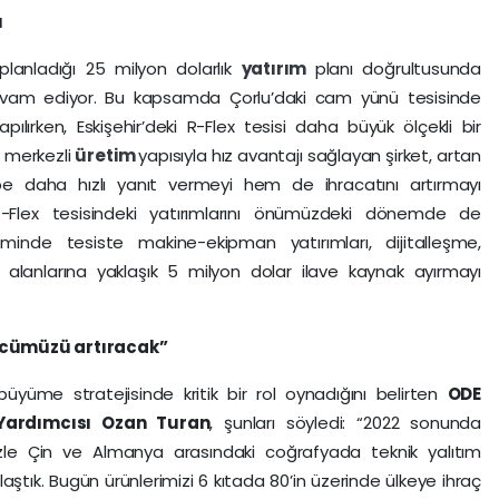
ı
lanladığı 25 milyon dolarlık
yatırım
planı doğrultusunda
evam ediyor. Bu kapsamda Çorlu’daki cam yünü tesisinde
yapılırken, Eskişehir’deki R-Flex tesisi daha büyük ölçekli bir
 merkezli
üretim
yapısıyla hız avantajı sağlayan şirket, artan
e daha hızlı yanıt vermeyi hem de ihracatını artırmayı
-Flex tesisindeki yatırımlarını önümüzdeki dönemde de
minde tesiste makine-ekipman yatırımları, dijitalleşme,
mı alanlarına yaklaşık 5 milyon dolar ilave kaynak ayırmayı
ücümüzü artıracak”
 büyüme stratejisinde kritik bir rol oynadığını belirten
ODE
Yardımcısı Ozan Turan
, şunları söyledi: “2022 sonunda
izle Çin ve Almanya arasındaki coğrafyada teknik yalıtım
ştık. Bugün ürünlerimizi 6 kıtada 80’in üzerinde ülkeye ihraç