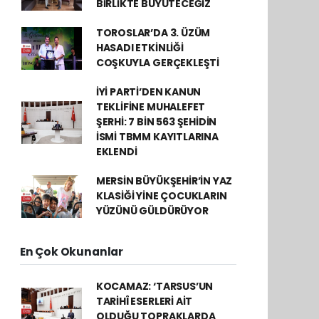
BİRLİKTE BÜYÜTECEĞİZ
TOROSLAR’DA 3. ÜZÜM
HASADI ETKİNLİĞİ
COŞKUYLA GERÇEKLEŞTİ
İYİ PARTİ’DEN KANUN
TEKLİFİNE MUHALEFET
ŞERHİ: 7 BİN 563 ŞEHİDİN
İSMİ TBMM KAYITLARINA
EKLENDİ
MERSİN BÜYÜKŞEHİR’İN YAZ
KLASİĞİ YİNE ÇOCUKLARIN
YÜZÜNÜ GÜLDÜRÜYOR
En Çok Okunanlar
KOCAMAZ: ‘TARSUS’UN
TARİHÎ ESERLERİ AİT
OLDUĞU TOPRAKLARDA