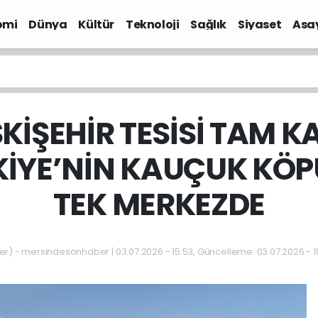
omi
Dünya
Kültür
Teknoloji
Sağlık
Siyaset
Asa
SKİŞEHİR TESİSİ TAM K
RKİYE’NİN KAUÇUK KÖP
TEK MERKEZDE
 - mersindesonhaber | 03.07.2026 - 15:53, Güncelleme: 03.07.2026 - 1