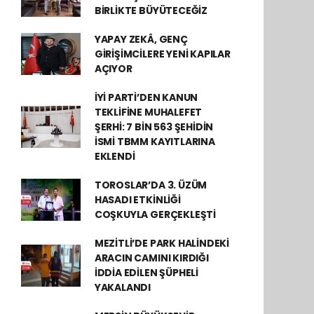
BİRLİKTE BÜYÜTECEĞİZ
YAPAY ZEKÂ, GENÇ
GİRİŞİMCİLERE YENİ KAPILAR
AÇIYOR
İYİ PARTİ’DEN KANUN
TEKLİFİNE MUHALEFET
ŞERHİ: 7 BİN 563 ŞEHİDİN
İSMİ TBMM KAYITLARINA
EKLENDİ
TOROSLAR’DA 3. ÜZÜM
HASADI ETKİNLİĞİ
COŞKUYLA GERÇEKLEŞTİ
MEZİTLİ’DE PARK HALİNDEKİ
ARACIN CAMINI KIRDIĞI
İDDİA EDİLEN ŞÜPHELİ
YAKALANDI