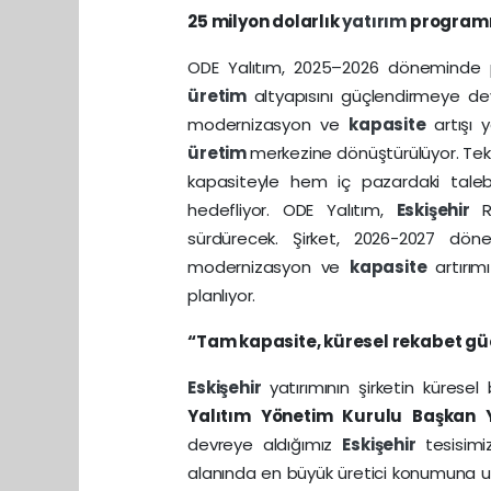
25 milyon dolarlık
yatırım
program
ODE Yalıtım, 2025–2026 döneminde p
üretim
altyapısını güçlendirmeye d
modernizasyon ve
kapasite
artışı 
üretim
merkezine dönüştürülüyor. Tek
kapasiteyle hem iç pazardaki taleb
hedefliyor. ODE Yalıtım,
Eskişehir
R
sürdürecek. Şirket, 2026-2027 döne
modernizasyon ve
kapasite
artırı
planlıyor.
“Tam kapasite, küresel rekabet g
Eskişehir
yatırımının şirketin küresel
Yalıtım Yönetim Kurulu Başkan 
devreye aldığımız
Eskişehir
tesisim
alanında en büyük üretici konumuna ula