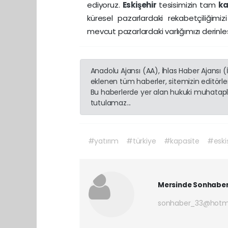
ediyoruz.
Eskişehir
tesisimizin tam
ka
küresel pazarlardaki rekabetçiliğimi
mevcut pazarlardaki varlığımızı derinl
Anadolu Ajansı (AA), İhlas Haber Ajansı 
eklenen tüm haberler, sitemizin editörl
Bu haberlerde yer alan hukuki muhatapla
tutulamaz...
#yatırım
#türkiye
#kapasite
#eski
Mersinde Sonhabe
sonhaber_33@hotm