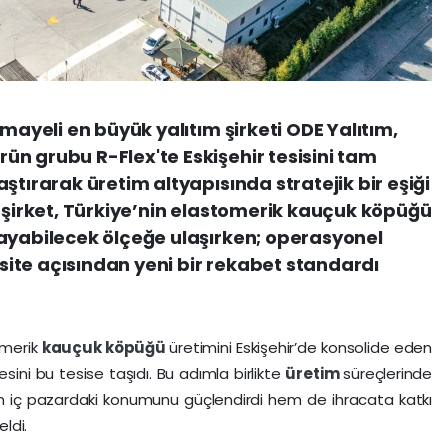
rmayeli en büyük yalıtım şirketi ODE Yalıtım,
n grubu R-Flex'te Eskişehir tesisini tam
ştırarak üretim altyapısında stratejik bir eşiği
e şirket, Türkiye’nin elastomerik kauçuk köpüğü
layabilecek ölçeğe ulaşırken; operasyonel
pasite açısından yeni bir rekabet standardı
omerik
kauçuk köpüğü
üretimini Eskişehir’de konsolide eden
esini bu tesise taşıdı. Bu adımla birlikte
üretim
süreçlerinde
m iç pazardaki konumunu güçlendirdi hem de ihracata katkı
ldi.