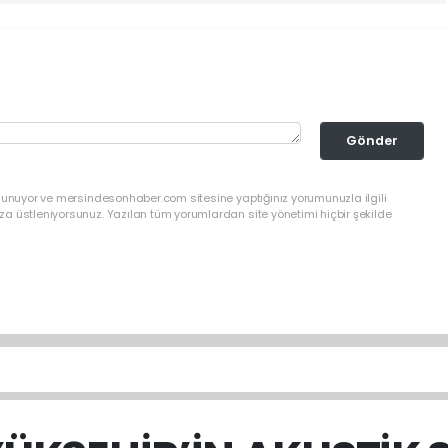
Gönder
ulunuyor ve mersindesonhaber.com sitesine yaptığınız yorumunuzla ilgili
a üstleniyorsunuz. Yazılan tüm yorumlardan site yönetimi hiçbir şekilde