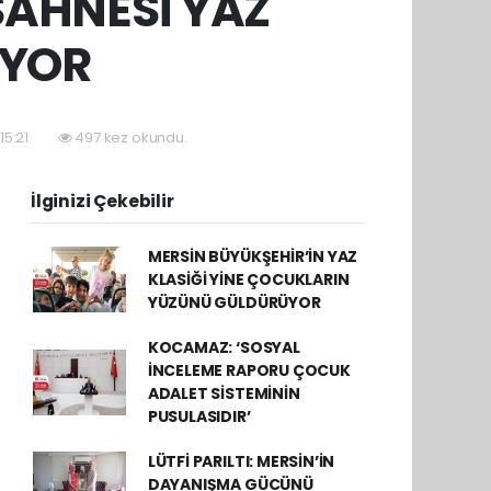
SAHNESİ YAZ
IYOR
15:21
497 kez okundu.
İlginizi Çekebilir
MERSİN BÜYÜKŞEHİR’İN YAZ
KLASİĞİ YİNE ÇOCUKLARIN
YÜZÜNÜ GÜLDÜRÜYOR
KOCAMAZ: ‘SOSYAL
İNCELEME RAPORU ÇOCUK
ADALET SİSTEMİNİN
PUSULASIDIR’
LÜTFİ PARILTI: MERSİN’İN
DAYANIŞMA GÜCÜNÜ