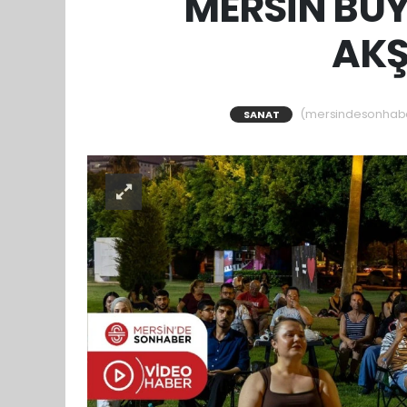
MERSİN BÜY
AKŞ
(mersindesonhaber)
SANAT