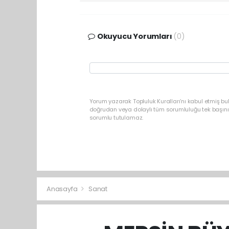
Okuyucu Yorumları
(0)
Yorum yazarak Topluluk Kuralları’nı kabul etmiş b
doğrudan veya dolaylı tüm sorumluluğu tek başınız
sorumlu tutulamaz.
Anasayfa
Sanat