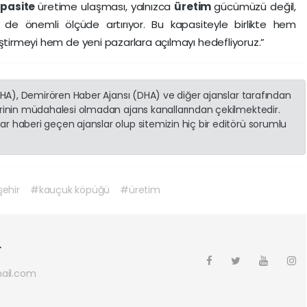
pasite
üretime ulaşması, yalnızca
üretim
gücümüzü değil,
zi de önemli ölçüde artırıyor. Bu kapasiteyle birlikte hem
eştirmeyi hem de yeni pazarlara açılmayı hedefliyoruz.”
(İHA), Demirören Haber Ajansı (DHA) ve diğer ajanslar tarafından
erinin müdahalesi olmadan ajans kanallarından çekilmektedir.
r haberi geçen ajanslar olup sitemizin hiç bir editörü sorumlu
şehir
#kauçuk köpüğü
#üretim
r
ail.com