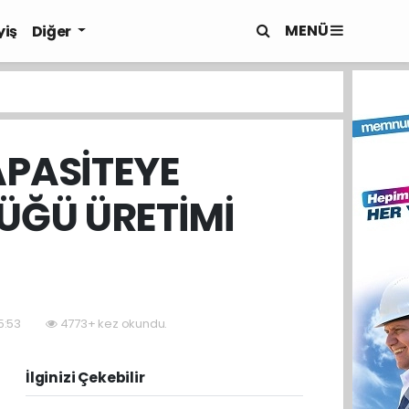
MENÜ
yiş
Diğer
APASİTEYE
ÜĞÜ ÜRETİMİ
5:53
4773+ kez okundu.
İlginizi Çekebilir