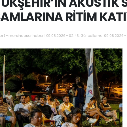
ÜKŞEHİR’İN AKUSTİK 
AMLARINA RİTİM KAT
 - mersindesonhaber | 09.08.2026 - 02:43, Güncelleme: 09.08.2026 - 