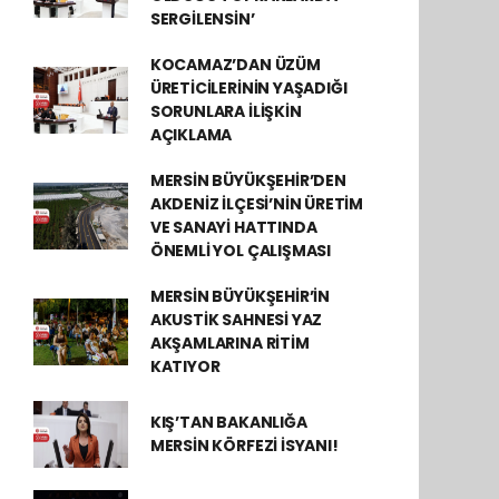
SERGİLENSİN’
KOCAMAZ’DAN ÜZÜM
ÜRETİCİLERİNİN YAŞADIĞI
SORUNLARA İLİŞKİN
AÇIKLAMA
MERSİN BÜYÜKŞEHİR’DEN
AKDENİZ İLÇESİ’NİN ÜRETİM
VE SANAYİ HATTINDA
ÖNEMLİ YOL ÇALIŞMASI
MERSİN BÜYÜKŞEHİR’İN
AKUSTİK SAHNESİ YAZ
AKŞAMLARINA RİTİM
KATIYOR
KIŞ’TAN BAKANLIĞA
MERSİN KÖRFEZİ İSYANI!