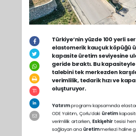
Türkiye’nin yüzde 100 yerli se
elastomerik kauçuk köpüğü ürü
kapasite üretim seviyesine ula
geride bıraktı. Bu kapasiteyl
talebini tek merkezden karşı
verimlilik, tedarik hızı ve ka
oluşturuyor.
Yatırım
programı kapsamında elast
ODE Yalıtım, Çorlu’daki
üretim
kapasit
verimlilik artarken,
Eskişehir
tesisi he
sağlayan ana
üretim
merkezi haline ge