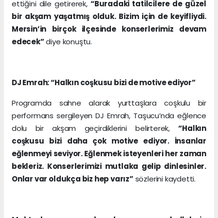
ettiğini dile getirerek,
“Buradaki tatilcilere de güzel
bir akşam yaşatmış olduk. Bizim için de keyifliydi.
Mersin’in birçok ilçesinde konserlerimiz devam
edecek”
diye konuştu.
DJ Emrah: “Halkın coşkusu bizi de motive ediyor”
Programda sahne alarak yurttaşlara coşkulu bir
performans sergileyen DJ Emrah, Taşucu’nda eğlence
dolu bir akşam geçirdiklerini belirterek,
“Halkın
coşkusu bizi daha çok motive ediyor. İnsanlar
eğlenmeyi seviyor. Eğlenmek isteyenleri her zaman
bekleriz. Konserlerimizi mutlaka gelip dinlesinler.
Onlar var oldukça biz hep varız”
sözlerini kaydetti.