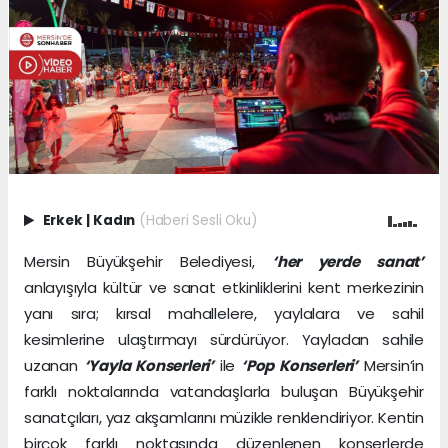
Erkek
|
Kadın
(Haberi Sesli Oku)
Mersin Büyükşehir Belediyesi,
‘her yerde sanat’
anlayışıyla kültür ve sanat etkinliklerini kent merkezinin
yanı sıra; kırsal mahallelere, yaylalara ve sahil
kesimlerine ulaştırmayı sürdürüyor. Yayladan sahile
uzanan
‘Yayla Konserleri’
ile
‘Pop Konserleri’
Mersin’in
farklı noktalarında vatandaşlarla buluşan Büyükşehir
sanatçıları, yaz akşamlarını müzikle renklendiriyor. Kentin
birçok farklı noktasında düzenlenen konserlerde