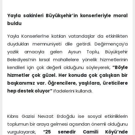
Yayla sakinleri Büyükşehir’in konserleriyle moral
buldu
Yayla Konserleri’ne katılan vatandaşlar da etkinlikten
duydukları memnuniyeti dile getirdi. Değirmençay’a
yazlık amacıyla gelen Aysun Toplu, Büyükşehir
Belediyesi’nin kırsal mahallelere yönelik hizmetlerinin
kendileri için çok değerli olduğunu söyleyerek,
“Böyle
hizmetler çok güzel. Her konuda çok çalışkan bir
başkanımız var. Öğrencilere, yaşlılara, üreticilere
hep destek oluyor”
ifadelerini kullandı.
Kıbrıs Gazisi Nevzat Erdoğdu ise sosyal etkinliklerin
toplumun bir araya gelmesi açısından önemli olduğunu
vurgulayarak,
“25 senedir Camili Köyü’nde