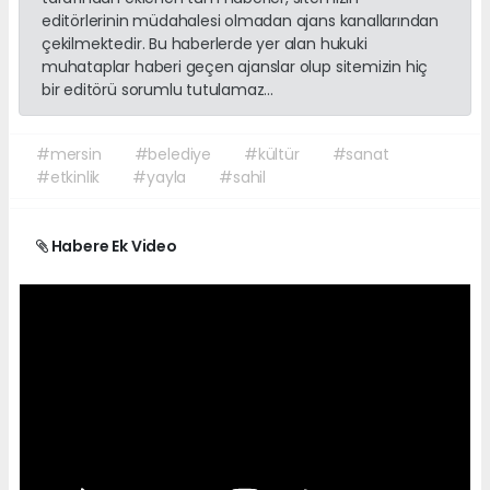
editörlerinin müdahalesi olmadan ajans kanallarından
çekilmektedir. Bu haberlerde yer alan hukuki
muhataplar haberi geçen ajanslar olup sitemizin hiç
bir editörü sorumlu tutulamaz...
#mersin
#belediye
#kültür
#sanat
#etkinlik
#yayla
#sahil
Habere Ek Video