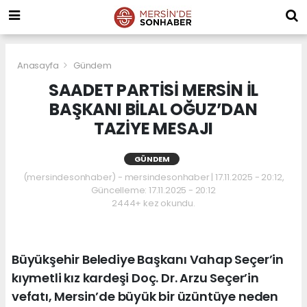
Anasayfa
Gündem
SAADET PARTİSİ MERSİN İL
BAŞKANI BİLAL OĞUZ’DAN
TAZİYE MESAJI
GÜNDEM
(mersindesonhaber) - mersindesonhaber | 17.11.2025 - 20:12,
Güncelleme: 17.11.2025 - 20:12
2444+ kez okundu.
Büyükşehir Belediye Başkanı Vahap Seçer’in
kıymetli kız kardeşi Doç. Dr. Arzu Seçer’in
vefatı, Mersin’de büyük bir üzüntüye neden