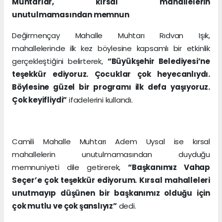
Muhtarlar, kırsal mahallelerin
unutulmamasından memnun
Değirmençay Mahalle Muhtarı Rıdvan Işık,
mahallelerinde ilk kez böylesine kapsamlı bir etkinlik
gerçekleştiğini belirterek,
“Büyükşehir Belediyesi’ne
teşekkür ediyoruz. Çocuklar çok heyecanlıydı.
Böylesine güzel bir programı ilk defa yaşıyoruz.
Çok keyifliydi”
ifadelerini kullandı.
Camili Mahalle Muhtarı Adem Uysal ise kırsal
mahallelerin unutulmamasından duyduğu
memnuniyeti dile getirerek,
“Başkanımız Vahap
Seçer’e çok teşekkür ediyorum. Kırsal mahalleleri
unutmayıp düşünen bir başkanımız olduğu için
çok mutlu ve çok şanslıyız”
dedi.