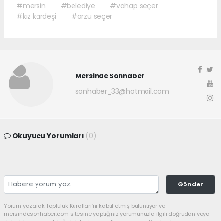
#mersin
#belediye
#vahap seçer
#kız kardeşi
#arzu seçer
Mersinde Sonhaber
sonhaber_33@hotmail.com
Okuyucu Yorumları
(0)
Gönder
Yorum yazarak Topluluk Kuralları’nı kabul etmiş bulunuyor ve
mersindesonhaber.com sitesine yaptığınız yorumunuzla ilgili doğrudan veya