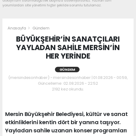
dolaylı tüm sorumluluğu tek başınıza üstleniyorsunuz. Yazılan tüm
yorumlardan site yönetimi hiçbir şekilde sorumlu tutulamaz.
Anasayfa
Gündem
BÜYÜKŞEHİR’İN SANATÇILARI
YAYLADAN SAHİLE MERSİN’İN
HER YERİNDE
GÜNDEM
(mersindesonhaber) - mersindesonhaber | 01.08.2026 - 00:59,
Güncelleme: 02.08.2026 - 22:52
2192 kez okundu.
Mersin Büyükşehir Belediyesi, kültür ve sanat
etkinliklerini kentin dört bir yanına taşıyor.
Yayladan sahile uzanan konser programları