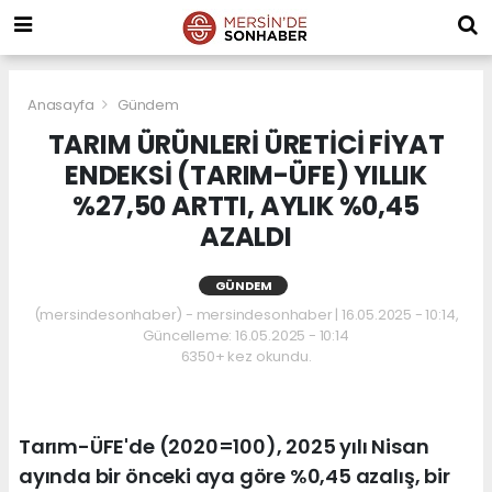
Anasayfa
Gündem
TARIM ÜRÜNLERİ ÜRETİCİ FİYAT
ENDEKSİ (TARIM-ÜFE) YILLIK
%27,50 ARTTI, AYLIK %0,45
AZALDI
GÜNDEM
(mersindesonhaber) - mersindesonhaber | 16.05.2025 - 10:14,
Güncelleme: 16.05.2025 - 10:14
6350+ kez okundu.
Tarım-ÜFE'de (2020=100), 2025 yılı Nisan
ayında bir önceki aya göre %0,45 azalış, bir