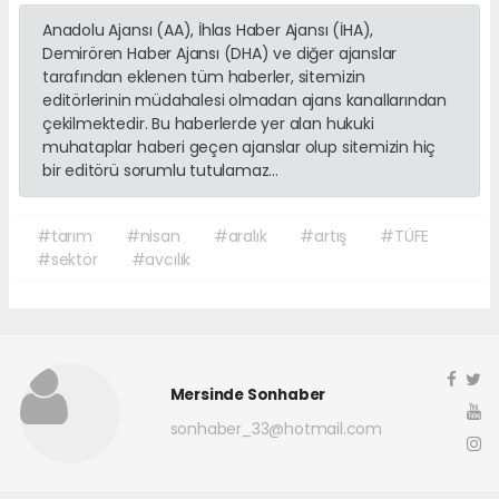
Anadolu Ajansı (AA), İhlas Haber Ajansı (İHA),
Demirören Haber Ajansı (DHA) ve diğer ajanslar
tarafından eklenen tüm haberler, sitemizin
editörlerinin müdahalesi olmadan ajans kanallarından
çekilmektedir. Bu haberlerde yer alan hukuki
muhataplar haberi geçen ajanslar olup sitemizin hiç
bir editörü sorumlu tutulamaz...
#tarım
#nisan
#aralık
#artış
#TÜFE
#sektör
#avcılık
Mersinde Sonhaber
sonhaber_33@hotmail.com