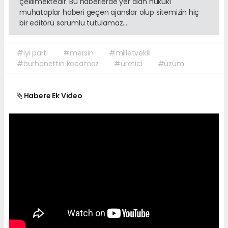
çekilmektedir. Bu haberlerde yer alan hukuki
muhataplar haberi geçen ajanslar olup sitemizin hiç
bir editörü sorumlu tutulamaz...
#iyi parti
#mersin
#milletvekili
#burhanettin kocamaz
#üretici
#üzüm
Habere Ek Video