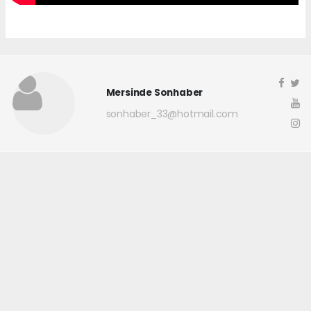
Mersinde Sonhaber
sonhaber_33@hotmail.com
Okuyucu Yorumları
(0)
Gönder
Yorum yazarak Topluluk Kuralları’nı kabul etmiş bulunuyor ve
mersindesonhaber.com sitesine yaptığınız yorumunuzla ilgili doğrudan veya
dolaylı tüm sorumluluğu tek başınıza üstleniyorsunuz. Yazılan tüm
yorumlardan site yönetimi hiçbir şekilde sorumlu tutulamaz.