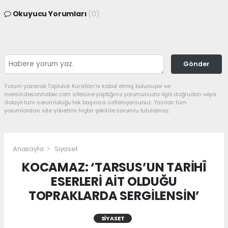
Okuyucu Yorumları
(0)
Gönder
Yorum yazarak Topluluk Kuralları’nı kabul etmiş bulunuyor ve
mersindesonhaber.com sitesine yaptığınız yorumunuzla ilgili doğrudan veya
dolaylı tüm sorumluluğu tek başınıza üstleniyorsunuz. Yazılan tüm
yorumlardan site yönetimi hiçbir şekilde sorumlu tutulamaz.
Anasayfa
Siyaset
KOCAMAZ: ‘TARSUS’UN TARİHÎ
ESERLERİ AİT OLDUĞU
TOPRAKLARDA SERGİLENSİN’
SIYASET