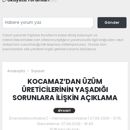
Gönder
Yorum yazarak Topluluk Kuralları’nı kabul etmiş bulunuyor ve
mersindesonhaber.com sitesine yaptığınız yorumunuzla ilgili doğrudan veya
dolaylı tüm sorumluluğu tek başınıza üstleniyorsunuz. Yazılan tüm
yorumlardan site yönetimi hiçbir şekilde sorumlu tutulamaz.
Anasayfa
Siyaset
KOCAMAZ’DAN ÜZÜM
ÜRETİCİLERİNİN YAŞADIĞI
SORUNLARA İLİŞKİN AÇIKLAMA
SIYASET
(mersindesonhaber) - mersindesonhaber | 07.08.2026 - 01:15,
Güncelleme: 07.08.2026 - 16:49
1536 kez okundu.