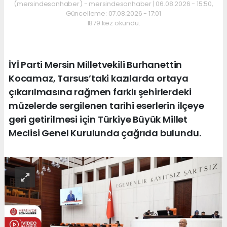
(mersindesonhaber) - mersindesonhaber | 06.08.2026 - 15:50,
Güncelleme: 07.08.2026 - 17:01
1879 kez okundu.
İYİ Parti Mersin Milletvekili Burhanettin
Kocamaz, Tarsus’taki kazılarda ortaya
çıkarılmasına rağmen farklı şehirlerdeki
müzelerde sergilenen tarihî eserlerin ilçeye
geri getirilmesi için Türkiye Büyük Millet
Meclisi Genel Kurulunda çağrıda bulundu.