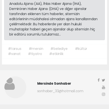
Anadolu Ajansı (AA), İhlas Haber Ajansı (İHA),
Demirören Haber Ajansı (DHA) ve diğer ajanslar
tarafından eklenen tüm haberler, sitemizin
editörlerinin müdahalesi olmadan ajans kanallarından
çekilmektedir. Bu haberlerde yer alan hukuki
muhataplar haberi geçen ajanslar olup sitemizin hiç
bir editörü sorumlu tutulamaz...
#tarsus
#mersin
#belediye
#kültür
#sanat
#tiyatro
#etkinlik
Mersinde Sonhaber
sonhaber_33@hotmail.com