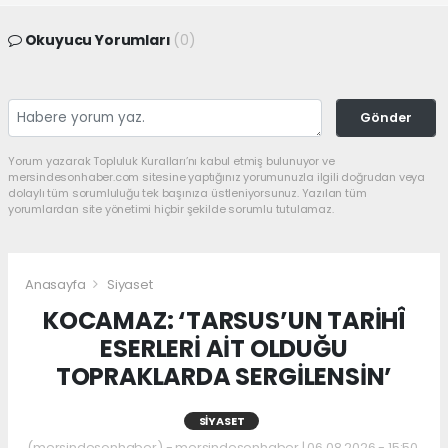
Okuyucu Yorumları
(0)
Gönder
Yorum yazarak Topluluk Kuralları’nı kabul etmiş bulunuyor ve
mersindesonhaber.com sitesine yaptığınız yorumunuzla ilgili doğrudan veya
dolaylı tüm sorumluluğu tek başınıza üstleniyorsunuz. Yazılan tüm
yorumlardan site yönetimi hiçbir şekilde sorumlu tutulamaz.
Anasayfa
Siyaset
KOCAMAZ: ‘TARSUS’UN TARİHÎ
ESERLERİ AİT OLDUĞU
TOPRAKLARDA SERGİLENSİN’
SIYASET
(mersindesonhaber) - mersindesonhaber | 06.08.2026 - 15:50,