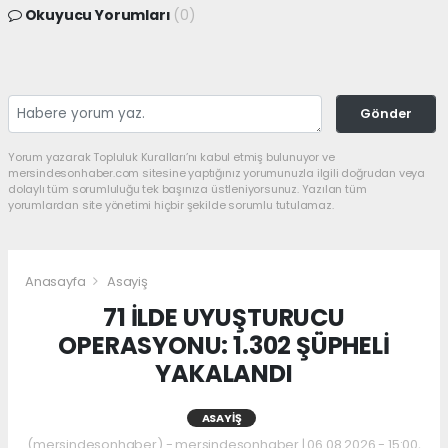
Okuyucu Yorumları
(0)
Gönder
Yorum yazarak Topluluk Kuralları’nı kabul etmiş bulunuyor ve
mersindesonhaber.com sitesine yaptığınız yorumunuzla ilgili doğrudan veya
dolaylı tüm sorumluluğu tek başınıza üstleniyorsunuz. Yazılan tüm
yorumlardan site yönetimi hiçbir şekilde sorumlu tutulamaz.
Anasayfa
Asayiş
71 İLDE UYUŞTURUCU
OPERASYONU: 1.302 ŞÜPHELİ
YAKALANDI
ASAYIŞ
(mersindesonhaber) - mersindesonhaber | 06.08.2026 - 15:00,