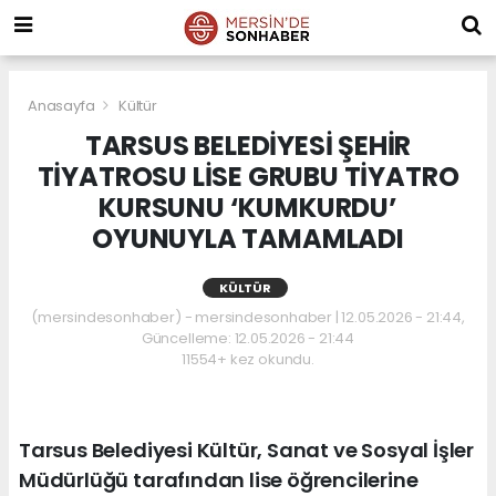
Anasayfa
Kültür
TARSUS BELEDİYESİ ŞEHİR
TİYATROSU LİSE GRUBU TİYATRO
KURSUNU ‘KUMKURDU’
OYUNUYLA TAMAMLADI
KÜLTÜR
(mersindesonhaber) - mersindesonhaber | 12.05.2026 - 21:44,
Güncelleme: 12.05.2026 - 21:44
11554+ kez okundu.
Tarsus Belediyesi Kültür, Sanat ve Sosyal İşler
Müdürlüğü tarafından lise öğrencilerine