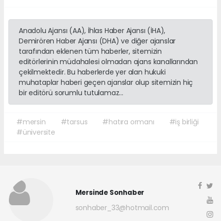
Anadolu Ajansı (AA), İhlas Haber Ajansı (İHA),
Demirören Haber Ajansı (DHA) ve diğer ajanslar
tarafından eklenen tüm haberler, sitemizin
editörlerinin müdahalesi olmadan ajans kanallarından
çekilmektedir. Bu haberlerde yer alan hukuki
muhataplar haberi geçen ajanslar olup sitemizin hiç
bir editörü sorumlu tutulamaz...
#mersin
#tarsus
#hatıra ormanı
#iş birliği
#üniversite
Mersinde Sonhaber
sonhaber_33@hotmail.com