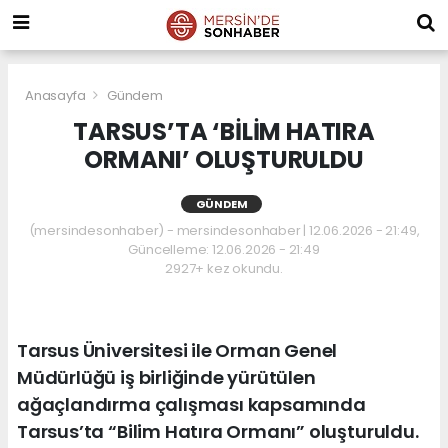
Anasayfa
Gündem
TARSUS’TA ‘BİLİM HATIRA
ORMANI’ OLUŞTURULDU
GÜNDEM
(mersindesonhaber) - mersindesonhaber | 12.06.2026 - 21:49,
Güncelleme: 12.06.2026 - 21:49
2927+ kez okundu.
Tarsus Üniversitesi ile Orman Genel
Müdürlüğü iş birliğinde yürütülen
ağaçlandırma çalışması kapsamında
Tarsus’ta “Bilim Hatıra Ormanı” oluşturuldu.