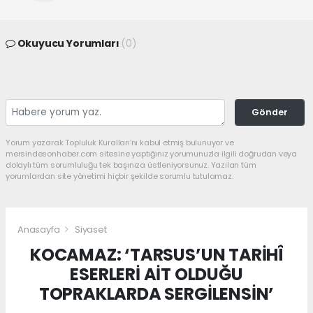
Okuyucu Yorumları
(0)
Gönder
Yorum yazarak Topluluk Kuralları’nı kabul etmiş bulunuyor ve
mersindesonhaber.com sitesine yaptığınız yorumunuzla ilgili doğrudan veya
dolaylı tüm sorumluluğu tek başınıza üstleniyorsunuz. Yazılan tüm
yorumlardan site yönetimi hiçbir şekilde sorumlu tutulamaz.
Anasayfa
Siyaset
KOCAMAZ: ‘TARSUS’UN TARİHÎ
ESERLERİ AİT OLDUĞU
TOPRAKLARDA SERGİLENSİN’