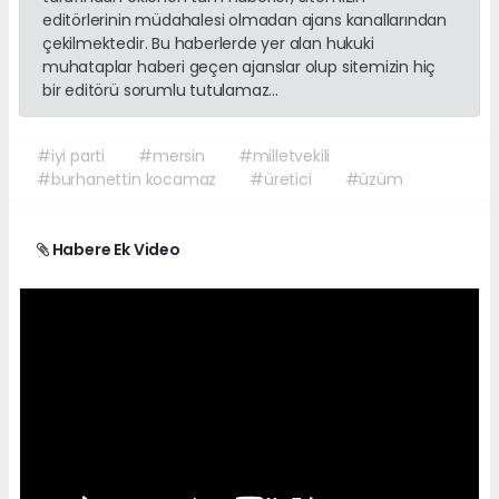
editörlerinin müdahalesi olmadan ajans kanallarından
çekilmektedir. Bu haberlerde yer alan hukuki
muhataplar haberi geçen ajanslar olup sitemizin hiç
bir editörü sorumlu tutulamaz...
#iyi parti
#mersin
#milletvekili
#burhanettin kocamaz
#üretici
#üzüm
Habere Ek Video