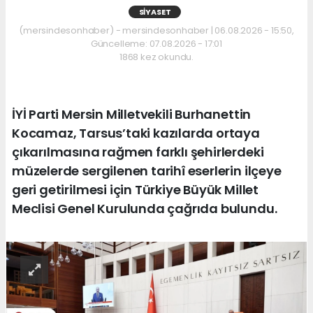
SIYASET
(mersindesonhaber) - mersindesonhaber | 06.08.2026 - 15:50,
Güncelleme: 07.08.2026 - 17:01
1868 kez okundu.
İYİ Parti Mersin Milletvekili Burhanettin
Kocamaz, Tarsus’taki kazılarda ortaya
çıkarılmasına rağmen farklı şehirlerdeki
müzelerde sergilenen tarihî eserlerin ilçeye
geri getirilmesi için Türkiye Büyük Millet
Meclisi Genel Kurulunda çağrıda bulundu.