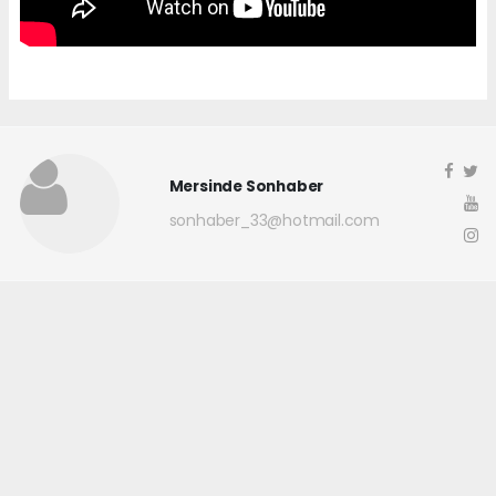
Mersinde Sonhaber
sonhaber_33@hotmail.com
Okuyucu Yorumları
(0)
Gönder
Yorum yazarak Topluluk Kuralları’nı kabul etmiş bulunuyor ve
mersindesonhaber.com sitesine yaptığınız yorumunuzla ilgili doğrudan veya
dolaylı tüm sorumluluğu tek başınıza üstleniyorsunuz. Yazılan tüm