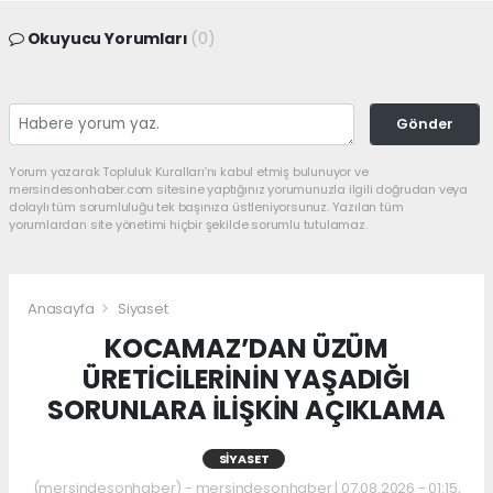
Okuyucu Yorumları
(0)
Gönder
Yorum yazarak Topluluk Kuralları’nı kabul etmiş bulunuyor ve
mersindesonhaber.com sitesine yaptığınız yorumunuzla ilgili doğrudan veya
dolaylı tüm sorumluluğu tek başınıza üstleniyorsunuz. Yazılan tüm
yorumlardan site yönetimi hiçbir şekilde sorumlu tutulamaz.
Anasayfa
Siyaset
KOCAMAZ’DAN ÜZÜM
ÜRETİCİLERİNİN YAŞADIĞI
SORUNLARA İLİŞKİN AÇIKLAMA
SIYASET
(mersindesonhaber) - mersindesonhaber | 07.08.2026 - 01:15,