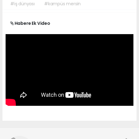
#iş dünyası
#kampüs mersin
Habere Ek Video