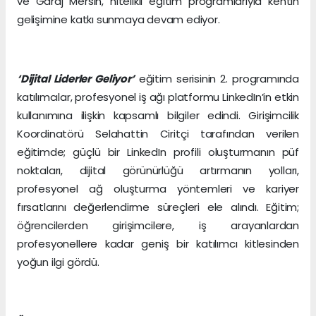
ve Garaj Mersin, nitelikli eğitim programlarıyla kentin
gelişimine katkı sunmaya devam ediyor.
‘Dijital Liderler Geliyor’
eğitim serisinin 2. programında
katılımcılar, profesyonel iş ağı platformu LinkedIn’in etkin
kullanımına ilişkin kapsamlı bilgiler edindi. Girişimcilik
Koordinatörü Selahattin Ciritçi tarafından verilen
eğitimde; güçlü bir LinkedIn profili oluşturmanın püf
noktaları, dijital görünürlüğü artırmanın yolları,
profesyonel ağ oluşturma yöntemleri ve kariyer
fırsatlarını değerlendirme süreçleri ele alındı. Eğitim;
öğrencilerden girişimcilere, iş arayanlardan
profesyonellere kadar geniş bir katılımcı kitlesinden
yoğun ilgi gördü.