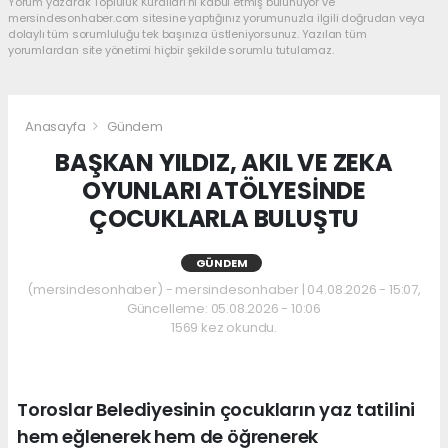
Yorum yazarak Topluluk Kuralları’nı kabul etmiş bulunuyor ve
mersindesonhaber.com sitesine yaptığınız yorumunuzla ilgili doğrudan veya
dolaylı tüm sorumluluğu tek başınıza üstleniyorsunuz. Yazılan tüm
yorumlardan site yönetimi hiçbir şekilde sorumlu tutulamaz.
Anasayfa
Gündem
BAŞKAN YILDIZ, AKIL VE ZEKA
OYUNLARI ATÖLYESİNDE
ÇOCUKLARLA BULUŞTU
GÜNDEM
(mersindesonhaber) - mersindesonhaber | 04.08.2026 - 15:07,
Güncelleme: 05.08.2026 - 10:06
1569 kez okundu.
Toroslar Belediyesinin çocukların yaz tatilini
hem eğlenerek hem de öğrenerek