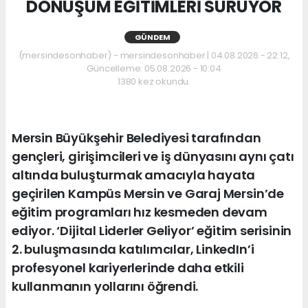
DÖNÜŞÜM EĞİTİMLERİ SÜRÜYOR
GÜNDEM
(mersindesonhaber) - mersindesonhaber | 04.08.2026 - 22:12,
Güncelleme: 05.08.2026 - 10:04
1380 kez okundu.
Mersin Büyükşehir Belediyesi tarafından
gençleri, girişimcileri ve iş dünyasını aynı çatı
altında buluşturmak amacıyla hayata
geçirilen Kampüs Mersin ve Garaj Mersin’de
eğitim programları hız kesmeden devam
ediyor. ‘Dijital Liderler Geliyor’ eğitim serisinin
2. buluşmasında katılımcılar, LinkedIn’i
profesyonel kariyerlerinde daha etkili
kullanmanın yollarını öğrendi.