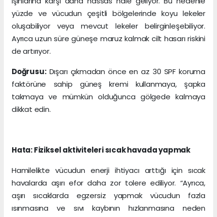
ışınlarına karşı daha hassas hale geliyor. Bu nedenle
yüzde ve vücudun çeşitli bölgelerinde koyu lekeler
oluşabiliyor veya mevcut lekeler belirginleşebiliyor.
Ayrıca uzun süre güneşe maruz kalmak cilt hasarı riskini
de artırıyor.
Doğrusu:
Dışarı çıkmadan önce en az 30 SPF koruma
faktörüne sahip güneş kremi kullanmaya, şapka
takmaya ve mümkün olduğunca gölgede kalmaya
dikkat edin.
Hata: Fiziksel aktiviteleri sıcak havada yapmak
Hamilelikte vücudun enerji ihtiyacı arttığı için sıcak
havalarda aşırı efor daha zor tolere ediliyor. “Ayrıca,
aşırı sıcaklarda egzersiz yapmak vücudun fazla
ısınmasına ve sıvı kaybının hızlanmasına neden