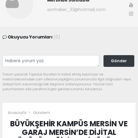
Mersinde Sonhaber
sonhaber_33@hotmail.com
Okuyucu Yorumları
(0)
Gönder
Yorum yazarak Topluluk Kuralları’nı kabul etmiş bulunuyor ve
mersindesonhaber.com sitesine yaptığınız yorumunuzla ilgili doğrudan veya
dolaylı tüm sorumluluğu tek başınıza üstleniyorsunuz. Yazılan tüm
yorumlardan site yönetimi hiçbir şekilde sorumlu tutulamaz.
Anasayfa
Gündem
BÜYÜKŞEHİR KAMPÜS MERSİN VE
GARAJ MERSİN’DE DİJİTAL