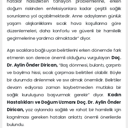
hatalar halsizlikten tansiyon problemlerine, erken
doğum riskinden enfeksiyonlara kadar çeşitli sağlık
sorunlarına yol açabilmektedir. Anne adaylarının günlük
yaşam alışkanlıklarını sıcak hava koşullarına göre
düzenlemeleri, daha konforlu ve güvenli bir hamilelik
geçirmelerine yardımcı olmaktadır” diyor.
Aşırı sıcaklara bağlı uyarı belirtilerini erken dönemde fark
etmenin son derece önemli olduğunu vurgulayan
Doç.
Dr. Aylin Önder Dirican,
“Baş dönmesi, bulantı, çarpıntı
ve bayılma hissi, sıcak çarpması belirtileri olabilir. Böyle
bir durumda dinlenmek ve sıvı almak önemlidir. Belirtiler
devam ediyorsa zaman kaybetmeden mutlaka bir
sağlık kuruluşuna başvurmak gerekir” diyor.
Kadın
Hastalıkları ve Doğum Uzmanı Doç. Dr. Aylin Önder
Dirican,
yaz aylarında sağlıklı ve rahat bir hamilelik için
kaçınılması gereken hataları anlattı; önemli önerilerde
bulundu.