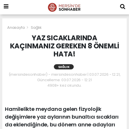
Anasayfa
Sağlık
YAZ SICAKLARINDA
KAÇINMANIZ GEREKEN 8 ÖNEMLİ
HATA!
SAĞLIK
(mersindesonhaber) - mersindesonhaber | 03.07.2026 - 12:21,
Güncelleme: 03.07.2026 - 12:21
4908+ kez okundu.
Hamilelikte meydana gelen fizyolojik
değişimlere yaz aylarının bunaltıcı sıcakları
da eklendiğinde, bu dönem anne adayları