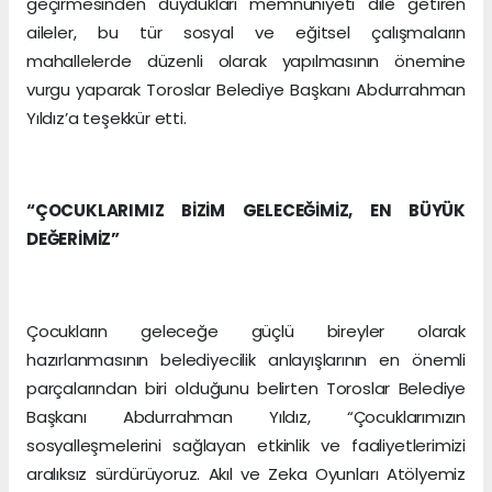
geçirmesinden duydukları memnuniyeti dile getiren
aileler, bu tür sosyal ve eğitsel çalışmaların
mahallelerde düzenli olarak yapılmasının önemine
vurgu yaparak Toroslar Belediye Başkanı Abdurrahman
Yıldız’a teşekkür etti.
“ÇOCUKLARIMIZ BİZİM GELECEĞİMİZ, EN BÜYÜK
DEĞERİMİZ”
Çocukların geleceğe güçlü bireyler olarak
hazırlanmasının belediyecilik anlayışlarının en önemli
parçalarından biri olduğunu belirten Toroslar Belediye
Başkanı Abdurrahman Yıldız, “Çocuklarımızın
sosyalleşmelerini sağlayan etkinlik ve faaliyetlerimizi
aralıksız sürdürüyoruz. Akıl ve Zeka Oyunları Atölyemiz