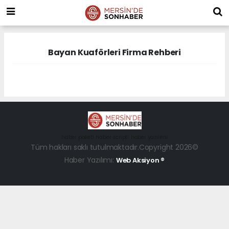
Bayan Kuaförleri Firma Rehberi
haber paketi
haber scripti
haber yazılımı
Tüm hakları saklı tutulmaktadır.Copyright 2026©
Haber Yazılımı:
Web Aksiyon ®