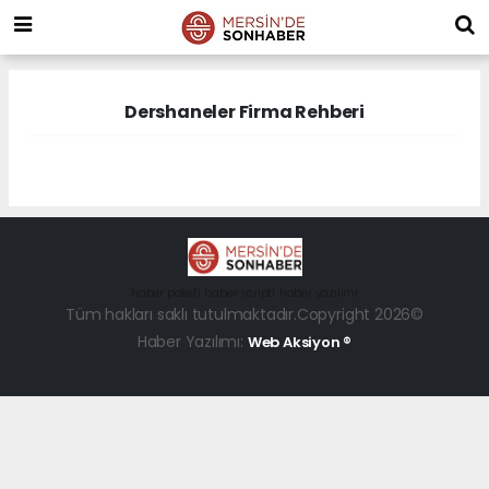
Dershaneler Firma Rehberi
haber paketi
haber scripti
haber yazılımı
Tüm hakları saklı tutulmaktadır.Copyright 2026©
Haber Yazılımı:
Web Aksiyon ®