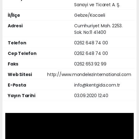
Sanayi ve Ticaret A. Ş.
İl/İlçe
Gebze/Kocaeli
Adresi
Cumhuriyet Mah. 2253.
Sok. No:11 41400
Telefon
0262 648 74 00
Cep Telefon
0262 648 74 00
Faks
0262 653 92 99
Web Sitesi
http://www.mondelezinternational.com
E-Posta
info@kentgida.com.tr
Yayın Tarihi
03.09.2020 12:40